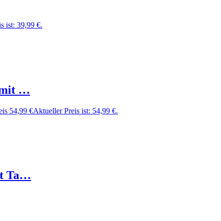
s ist: 39,99 €.
 mit …
eis
54,99
€
Aktueller Preis ist: 54,99 €.
it Ta…