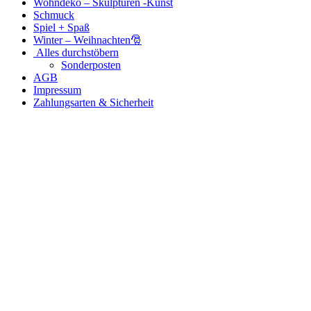
Wohndeko – Skulpturen -Kunst
Schmuck
Spiel + Spaß
Winter – Weihnachten🎅
Alles durchstöbern
Sonderposten
AGB
Impressum
Zahlungsarten & Sicherheit