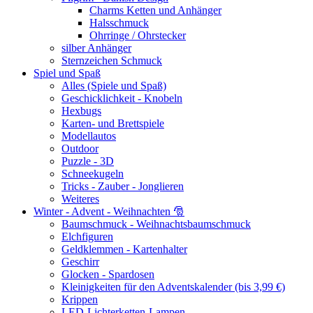
Charms Ketten und Anhänger
Halsschmuck
Ohrringe / Ohrstecker
silber Anhänger
Sternzeichen Schmuck
Spiel und Spaß
Alles (Spiele und Spaß)
Geschicklichkeit - Knobeln
Hexbugs
Karten- und Brettspiele
Modellautos
Outdoor
Puzzle - 3D
Schneekugeln
Tricks - Zauber - Jonglieren
Weiteres
Winter - Advent - Weihnachten 🎅
Baumschmuck - Weihnachtsbaumschmuck
Elchfiguren
Geldklemmen - Kartenhalter
Geschirr
Glocken - Spardosen
Kleinigkeiten für den Adventskalender (bis 3,99 €)
Krippen
LED-Lichterketten-Lampen