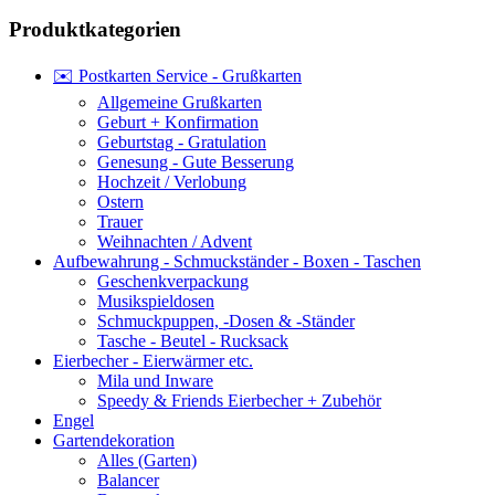
Produktkategorien
✉️ Postkarten Service - Grußkarten
Allgemeine Grußkarten
Geburt + Konfirmation
Geburtstag - Gratulation
Genesung - Gute Besserung
Hochzeit / Verlobung
Ostern
Trauer
Weihnachten / Advent
Aufbewahrung - Schmuckständer - Boxen - Taschen
Geschenkverpackung
Musikspieldosen
Schmuckpuppen, -Dosen & -Ständer
Tasche - Beutel - Rucksack
Eierbecher - Eierwärmer etc.
Mila und Inware
Speedy & Friends Eierbecher + Zubehör
Engel
Gartendekoration
Alles (Garten)
Balancer