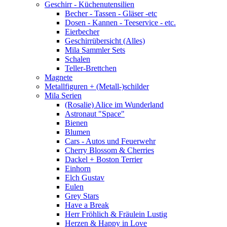
Geschirr - Küchenutensilien
Becher - Tassen - Gläser -etc
Dosen - Kannen - Teeservice - etc.
Eierbecher
Geschirrübersicht (Alles)
Mila Sammler Sets
Schalen
Teller-Brettchen
Magnete
Metallfiguren + (Metall-)schilder
Mila Serien
(Rosalie) Alice im Wunderland
Astronaut "Space"
Bienen
Blumen
Cars - Autos und Feuerwehr
Cherry Blossom & Cherries
Dackel + Boston Terrier
Einhorn
Elch Gustav
Eulen
Grey Stars
Have a Break
Herr Fröhlich & Fräulein Lustig
Herzen & Happy in Love