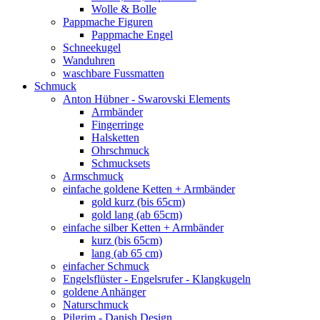
Wolle & Bolle
Pappmache Figuren
Pappmache Engel
Schneekugel
Wanduhren
waschbare Fussmatten
Schmuck
Anton Hübner - Swarovski Elements
Armbänder
Fingerringe
Halsketten
Ohrschmuck
Schmucksets
Armschmuck
einfache goldene Ketten + Armbänder
gold kurz (bis 65cm)
gold lang (ab 65cm)
einfache silber Ketten + Armbänder
kurz (bis 65cm)
lang (ab 65 cm)
einfacher Schmuck
Engelsflüster - Engelsrufer - Klangkugeln
goldene Anhänger
Naturschmuck
Pilgrim - Danish Design