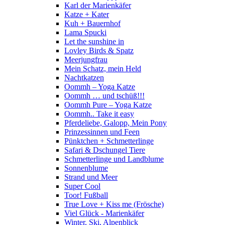
Karl der Marienkäfer
Katze + Kater
Kuh + Bauernhof
Lama Spucki
Let the sunshine in
Lovley Birds & Spatz
Meerjungfrau
Mein Schatz, mein Held
Nachtkatzen
Oommh – Yoga Katze
Oommh … und tschüß!!!
Oommh Pure – Yoga Katze
Oommh.. Take it easy
Pferdeliebe, Galopp, Mein Pony
Prinzessinnen und Feen
Pünktchen + Schmetterlinge
Safari & Dschungel Tiere
Schmetterlinge und Landblume
Sonnenblume
Strand und Meer
Super Cool
Toor! Fußball
True Love + Kiss me (Frösche)
Viel Glück - Marienkäfer
Winter, Ski, Alpenblick