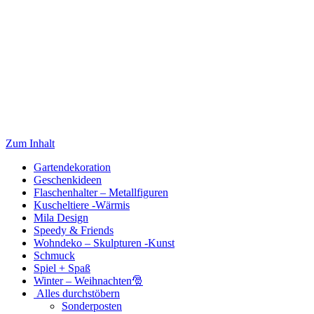
Zum Inhalt
Gartendekoration
Geschenkideen
Flaschenhalter – Metallfiguren
Kuscheltiere -Wärmis
Mila Design
Speedy & Friends
Wohndeko – Skulpturen -Kunst
Schmuck
Spiel + Spaß
Winter – Weihnachten🎅
Alles durchstöbern
Sonderposten