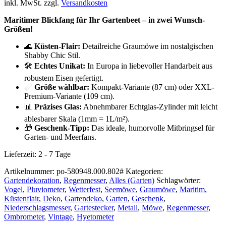
inkl. MwSt.
zzgl.
Versandkosten
Maritimer Blickfang für Ihr Gartenbeet – in zwei Wunsch-
Größen!
🌊
Küsten-Flair:
Detailreiche Graumöwe im nostalgischen
Shabby Chic Stil.
🛠️
Echtes Unikat:
In Europa in liebevoller Handarbeit aus
robustem Eisen gefertigt.
📏
Größe wählbar:
Kompakt-Variante (87 cm) oder XXL-
Premium-Variante (109 cm).
📊
Präzises Glas:
Abnehmbarer Echtglas-Zylinder mit leicht
ablesbarer Skala (1mm = 1L/m²).
🎁
Geschenk-Tipp:
Das ideale, humorvolle Mitbringsel für
Garten- und Meerfans.
Lieferzeit:
2 - 7 Tage
Artikelnummer:
po-580948.000.802#
Kategorien:
Gartendekoration
,
Regenmesser
,
Alles (Garten)
Schlagwörter:
Vogel
,
Pluviometer
,
Wetterfest
,
Seemöwe
,
Graumöwe
,
Maritim
,
Küstenflair
,
Deko
,
Gartendeko
,
Garten
,
Geschenk
,
Niederschlagsmesser
,
Gartestecker
,
Metall
,
Möwe
,
Regenmesser
,
Ombrometer
,
Vintage
,
Hyetometer