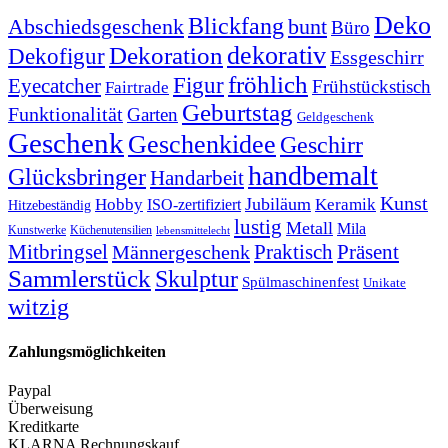
Deko
Blickfang
Abschiedsgeschenk
bunt
Büro
dekorativ
Dekoration
Dekofigur
Essgeschirr
fröhlich
Figur
Eyecatcher
Frühstückstisch
Fairtrade
Geburtstag
Funktionalität
Garten
Geldgeschenk
Geschenk
Geschenkidee
Geschirr
handbemalt
Glücksbringer
Handarbeit
Kunst
Jubiläum
Keramik
Hobby
ISO-zertifiziert
Hitzebeständig
lustig
Metall
Mila
Kunstwerke
Küchenutensilien
lebensmittelecht
Mitbringsel
Praktisch
Präsent
Männergeschenk
Sammlerstück
Skulptur
Spülmaschinenfest
Unikate
witzig
Zahlungsmöglichkeiten
Paypal
Überweisung
Kreditkarte
KLARNA Rechnungskauf