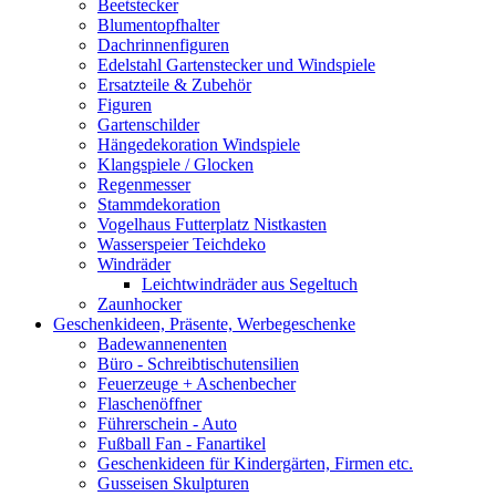
Beetstecker
Blumentopfhalter
Dachrinnenfiguren
Edelstahl Gartenstecker und Windspiele
Ersatzteile & Zubehör
Figuren
Gartenschilder
Hängedekoration Windspiele
Klangspiele / Glocken
Regenmesser
Stammdekoration
Vogelhaus Futterplatz Nistkasten
Wasserspeier Teichdeko
Windräder
Leichtwindräder aus Segeltuch
Zaunhocker
Geschenkideen, Präsente, Werbegeschenke
Badewannenenten
Büro - Schreibtischutensilien
Feuerzeuge + Aschenbecher
Flaschenöffner
Führerschein - Auto
Fußball Fan - Fanartikel
Geschenkideen für Kindergärten, Firmen etc.
Gusseisen Skulpturen