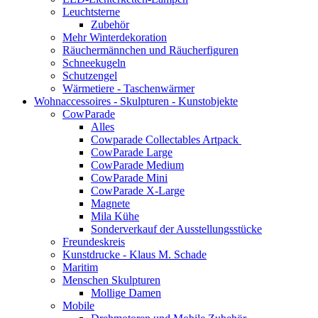
Leuchtsterne
Zubehör
Mehr Winterdekoration
Räuchermännchen und Räucherfiguren
Schneekugeln
Schutzengel
Wärmetiere - Taschenwärmer
Wohnaccessoires - Skulpturen - Kunstobjekte
CowParade
Alles
Cowparade Collectables Artpack
CowParade Large
CowParade Medium
CowParade Mini
CowParade X-Large
Magnete
Mila Kühe
Sonderverkauf der Ausstellungsstücke
Freundeskreis
Kunstdrucke - Klaus M. Schade
Maritim
Menschen Skulpturen
Mollige Damen
Mobile