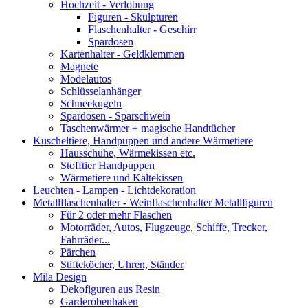
Hochzeit - Verlobung
Figuren - Skulpturen
Flaschenhalter - Geschirr
Spardosen
Kartenhalter - Geldklemmen
Magnete
Modelautos
Schlüsselanhänger
Schneekugeln
Spardosen - Sparschwein
Taschenwärmer + magische Handtücher
Kuscheltiere, Handpuppen und andere Wärmetiere
Hausschuhe, Wärmekissen etc.
Stofftier Handpuppen
Wärmetiere und Kältekissen
Leuchten - Lampen - Lichtdekoration
Metallflaschenhalter - Weinflaschenhalter Metallfiguren
Für 2 oder mehr Flaschen
Motorräder, Autos, Flugzeuge, Schiffe, Trecker,
Fahrräder...
Pärchen
Stifteköcher, Uhren, Ständer
Mila Design
Dekofiguren aus Resin
Garderobenhaken