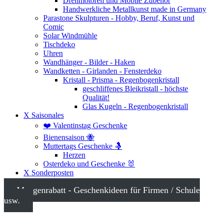
Drehmotoren und Mobile Zubehör
Handwerkliche Metallkunst made in Germany
Parastone Skulpturen - Hobby, Beruf, Kunst und
Comic
Solar Windmühle
Tischdeko
Uhren
Wandhänger - Bilder - Haken
Wandketten - Girlanden - Fensterdeko
Kristall - Prisma - Regenbogenkristall
geschliffenes Bleikristall - höchste
Qualität!
Glas Kugeln - Regenbogenkristall
X Saisonales
❤️ Valentinstag Geschenke
Bienensaison 🐝
Muttertags Geschenke 🤱
Herzen
Osterdeko und Geschenke 🐰
X Sonderposten
Mengenrabatt - Geschenkideen für Firmen / Schule
usw.