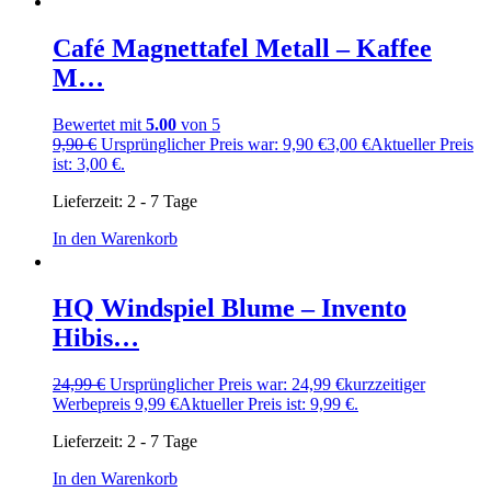
Café Magnettafel Metall – Kaffee
M…
Bewertet mit
5.00
von 5
9,90
€
Ursprünglicher Preis war: 9,90 €
3,00
€
Aktueller Preis
ist: 3,00 €.
Lieferzeit:
2 - 7 Tage
In den Warenkorb
HQ Windspiel Blume – Invento
Hibis…
24,99
€
Ursprünglicher Preis war: 24,99 €
kurzzeitiger
Werbepreis
9,99
€
Aktueller Preis ist: 9,99 €.
Lieferzeit:
2 - 7 Tage
In den Warenkorb