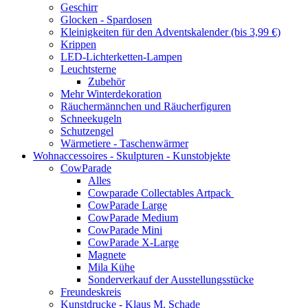
Geschirr
Glocken - Spardosen
Kleinigkeiten für den Adventskalender (bis 3,99 €)
Krippen
LED-Lichterketten-Lampen
Leuchtsterne
Zubehör
Mehr Winterdekoration
Räuchermännchen und Räucherfiguren
Schneekugeln
Schutzengel
Wärmetiere - Taschenwärmer
Wohnaccessoires - Skulpturen - Kunstobjekte
CowParade
Alles
Cowparade Collectables Artpack
CowParade Large
CowParade Medium
CowParade Mini
CowParade X-Large
Magnete
Mila Kühe
Sonderverkauf der Ausstellungsstücke
Freundeskreis
Kunstdrucke - Klaus M. Schade