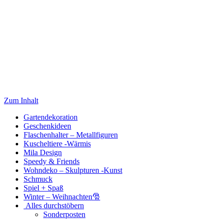
Zum Inhalt
Gartendekoration
Geschenkideen
Flaschenhalter – Metallfiguren
Kuscheltiere -Wärmis
Mila Design
Speedy & Friends
Wohndeko – Skulpturen -Kunst
Schmuck
Spiel + Spaß
Winter – Weihnachten🎅
Alles durchstöbern
Sonderposten