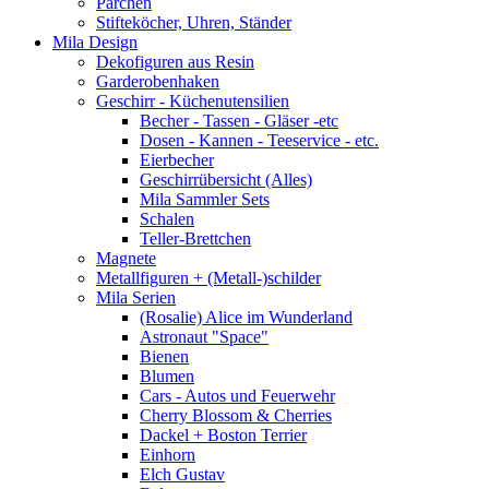
Pärchen
Stifteköcher, Uhren, Ständer
Mila Design
Dekofiguren aus Resin
Garderobenhaken
Geschirr - Küchenutensilien
Becher - Tassen - Gläser -etc
Dosen - Kannen - Teeservice - etc.
Eierbecher
Geschirrübersicht (Alles)
Mila Sammler Sets
Schalen
Teller-Brettchen
Magnete
Metallfiguren + (Metall-)schilder
Mila Serien
(Rosalie) Alice im Wunderland
Astronaut "Space"
Bienen
Blumen
Cars - Autos und Feuerwehr
Cherry Blossom & Cherries
Dackel + Boston Terrier
Einhorn
Elch Gustav