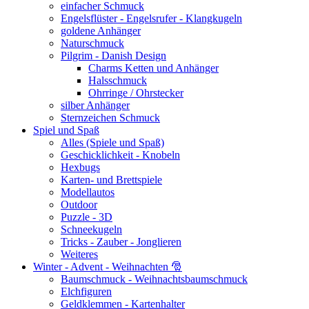
einfacher Schmuck
Engelsflüster - Engelsrufer - Klangkugeln
goldene Anhänger
Naturschmuck
Pilgrim - Danish Design
Charms Ketten und Anhänger
Halsschmuck
Ohrringe / Ohrstecker
silber Anhänger
Sternzeichen Schmuck
Spiel und Spaß
Alles (Spiele und Spaß)
Geschicklichkeit - Knobeln
Hexbugs
Karten- und Brettspiele
Modellautos
Outdoor
Puzzle - 3D
Schneekugeln
Tricks - Zauber - Jonglieren
Weiteres
Winter - Advent - Weihnachten 🎅
Baumschmuck - Weihnachtsbaumschmuck
Elchfiguren
Geldklemmen - Kartenhalter