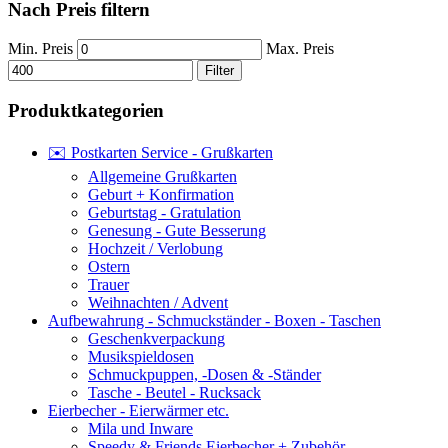
Nach Preis filtern
Min. Preis
Max. Preis
Filter
Produktkategorien
✉️ Postkarten Service - Grußkarten
Allgemeine Grußkarten
Geburt + Konfirmation
Geburtstag - Gratulation
Genesung - Gute Besserung
Hochzeit / Verlobung
Ostern
Trauer
Weihnachten / Advent
Aufbewahrung - Schmuckständer - Boxen - Taschen
Geschenkverpackung
Musikspieldosen
Schmuckpuppen, -Dosen & -Ständer
Tasche - Beutel - Rucksack
Eierbecher - Eierwärmer etc.
Mila und Inware
Speedy & Friends Eierbecher + Zubehör