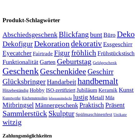
Produkt-Schlagwörter
Deko
Blickfang
Abschiedsgeschenk
bunt
Büro
dekorativ
Dekoration
Dekofigur
Essgeschirr
fröhlich
Figur
Eyecatcher
Frühstückstisch
Fairtrade
Geburtstag
Funktionalität
Garten
Geldgeschenk
Geschenk
Geschenkidee
Geschirr
handbemalt
Glücksbringer
Handarbeit
Kunst
Jubiläum
Keramik
Hobby
ISO-zertifiziert
Hitzebeständig
lustig
Metall
Mila
Kunstwerke
Küchenutensilien
lebensmittelecht
Mitbringsel
Praktisch
Präsent
Männergeschenk
Sammlerstück
Skulptur
Spülmaschinenfest
Unikate
witzig
Zahlungsmöglichkeiten