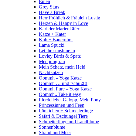
Eulen
Grey Stars
Have a Break
Herr Fröhlich & Fräulein Lustig
Herzen & Happy in Love
Karl der Marienkäfer
Katze + Kater
Kuh + Bauernhof
Lama Spucki
Let the sunshine in
Lovley Birds & Spatz
Meerjungfrau
Mein Schatz, mein Held
Nachtkatzen
Oommh – Yoga Katze
Oommh … und tschüß!!!
Oommh Pure – Yoga Katze
Oommh.. Take it easy
Pferdeliebe, Galopp, Mein Pony
Prinzessinnen und Feen
Pünktchen + Schmetterlinge
Safari & Dschungel Tiere
Schmetterlinge und Landblume
Sonnenblume
Strand und Meer