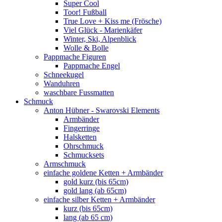
Super Cool
Toor! Fußball
True Love + Kiss me (Frösche)
Viel Glück - Marienkäfer
Winter, Ski, Alpenblick
Wolle & Bolle
Pappmache Figuren
Pappmache Engel
Schneekugel
Wanduhren
waschbare Fussmatten
Schmuck
Anton Hübner - Swarovski Elements
Armbänder
Fingerringe
Halsketten
Ohrschmuck
Schmucksets
Armschmuck
einfache goldene Ketten + Armbänder
gold kurz (bis 65cm)
gold lang (ab 65cm)
einfache silber Ketten + Armbänder
kurz (bis 65cm)
lang (ab 65 cm)