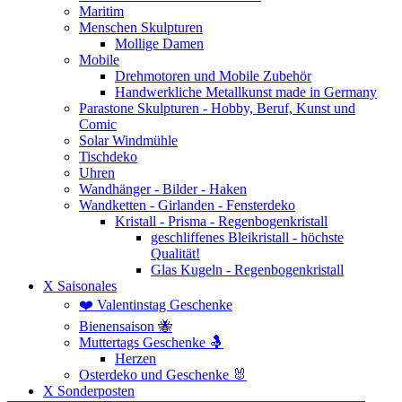
Maritim
Menschen Skulpturen
Mollige Damen
Mobile
Drehmotoren und Mobile Zubehör
Handwerkliche Metallkunst made in Germany
Parastone Skulpturen - Hobby, Beruf, Kunst und
Comic
Solar Windmühle
Tischdeko
Uhren
Wandhänger - Bilder - Haken
Wandketten - Girlanden - Fensterdeko
Kristall - Prisma - Regenbogenkristall
geschliffenes Bleikristall - höchste
Qualität!
Glas Kugeln - Regenbogenkristall
X Saisonales
❤️ Valentinstag Geschenke
Bienensaison 🐝
Muttertags Geschenke 🤱
Herzen
Osterdeko und Geschenke 🐰
X Sonderposten