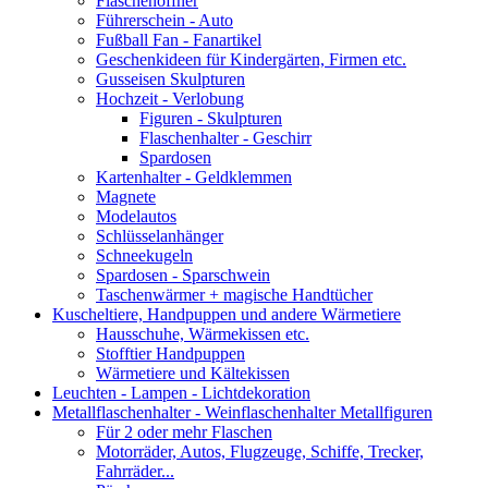
Flaschenöffner
Führerschein - Auto
Fußball Fan - Fanartikel
Geschenkideen für Kindergärten, Firmen etc.
Gusseisen Skulpturen
Hochzeit - Verlobung
Figuren - Skulpturen
Flaschenhalter - Geschirr
Spardosen
Kartenhalter - Geldklemmen
Magnete
Modelautos
Schlüsselanhänger
Schneekugeln
Spardosen - Sparschwein
Taschenwärmer + magische Handtücher
Kuscheltiere, Handpuppen und andere Wärmetiere
Hausschuhe, Wärmekissen etc.
Stofftier Handpuppen
Wärmetiere und Kältekissen
Leuchten - Lampen - Lichtdekoration
Metallflaschenhalter - Weinflaschenhalter Metallfiguren
Für 2 oder mehr Flaschen
Motorräder, Autos, Flugzeuge, Schiffe, Trecker,
Fahrräder...