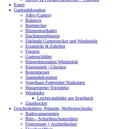
Engel
Gartendekoration
Alles (Garten)
Balancer
Beetstecker
Blumentopfhalter
Dachrinnenfiguren
Edelstahl Gartenstecker und Windspiele
Ersatzteile & Zubehör
Figuren
Gartenschilder
Hängedekoration Windspiele
Klangspiele / Glocken
Regenmesser
Stammdekoration
Vogelhaus Futterplatz Nistkasten
Wasserspeier Teichdeko
Windräder
Leichtwindräder aus Segeltuch
Zaunhocker
Geschenkideen, Präsente, Werbegeschenke
Badewannenenten
Büro - Schreibtischutensilien
Feuerzeuge + Aschenbecher