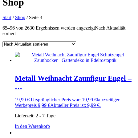
Shop
Start
/
Shop
/ Seite 3
65–96 von 2630 Ergebnissen werden angezeigt
Nach Aktualität
sortiert
Metall Weihnacht Zaunfigur Engel –
…
19,99
€
Ursprünglicher Preis war: 19,99 €
kurzzeitiger
Werbepreis
9,99
€
Aktueller Preis ist: 9,99 €.
Lieferzeit:
2 - 7 Tage
In den Warenkorb