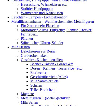
Kuscheltiere, Handpuppen und andere Wärmetiere
Hausschuhe, Wärmekissen etc.
Stofftier Handpuppen
Wärmetiere und Kältekissen
Leuchten - Lampen - Lichtdekoration
Metallflaschenhalter - Weinflaschenhalter Metallfiguren
Für 2 oder mehr Flaschen
Motorräder, Autos, Flugzeuge, Schiffe, Trecker,
Fahrräder...
Pärchen
Stifteköcher, Uhren, Ständer
Mila Design
Dekofiguren aus Resin
Garderobenhaken
Geschirr - Küchenutensilien
Becher - Tassen - Gläser -etc
Dosen - Kannen - Teeservice - etc.
Eierbecher
Geschirrübersicht (Alles)
Mila Sammler Sets
Schalen
Teller-Brettchen
Magnete
Metallfiguren + (Metall-)schilder
Mila Serien