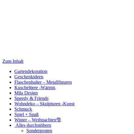
Zum Inhalt
Gartendekoration
Geschenkideen
Flaschenhalter – Metallfiguren
Kuscheltiere -Wärmis
Mila Design
Speedy & Friends
Wohndeko – Skulpturen -Kunst
Schmuck
Spiel + Spaß
Winter – Weihnachten🎅
Alles durchstöbern
Sonderposten