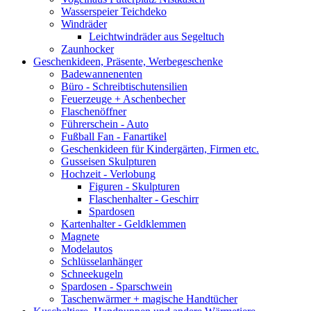
Wasserspeier Teichdeko
Windräder
Leichtwindräder aus Segeltuch
Zaunhocker
Geschenkideen, Präsente, Werbegeschenke
Badewannenenten
Büro - Schreibtischutensilien
Feuerzeuge + Aschenbecher
Flaschenöffner
Führerschein - Auto
Fußball Fan - Fanartikel
Geschenkideen für Kindergärten, Firmen etc.
Gusseisen Skulpturen
Hochzeit - Verlobung
Figuren - Skulpturen
Flaschenhalter - Geschirr
Spardosen
Kartenhalter - Geldklemmen
Magnete
Modelautos
Schlüsselanhänger
Schneekugeln
Spardosen - Sparschwein
Taschenwärmer + magische Handtücher