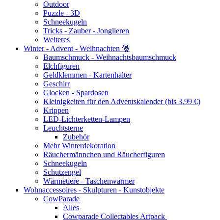
Outdoor
Puzzle - 3D
Schneekugeln
Tricks - Zauber - Jonglieren
Weiteres
Winter - Advent - Weihnachten 🎅
Baumschmuck - Weihnachtsbaumschmuck
Elchfiguren
Geldklemmen - Kartenhalter
Geschirr
Glocken - Spardosen
Kleinigkeiten für den Adventskalender (bis 3,99 €)
Krippen
LED-Lichterketten-Lampen
Leuchtsterne
Zubehör
Mehr Winterdekoration
Räuchermännchen und Räucherfiguren
Schneekugeln
Schutzengel
Wärmetiere - Taschenwärmer
Wohnaccessoires - Skulpturen - Kunstobjekte
CowParade
Alles
Cowparade Collectables Artpack