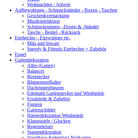
Weihnachten / Advent
Aufbewahrung - Schmuckständer - Boxen - Taschen
Geschenkverpackung
Musikspieldosen
Schmuckpuppen, -Dosen & -Ständer
Tasche - Beutel - Rucksack
Eierbecher - Eierwärmer etc.
Mila und Inware
Speedy & Friends Eierbecher + Zubehör
Engel
Gartendekoration
Alles (Garten)
Balancer
Beetstecker
Blumentopfhalter
Dachrinnenfiguren
Edelstahl Gartenstecker und Windspiele
Ersatzteile & Zubehör
Figuren
Gartenschilder
Hängedekoration Windspiele
Klangspiele / Glocken
Regenmesser
Stammdekoration
Vogelhaus Futterplatz Nistkasten