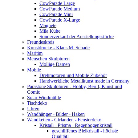
CowParade Large
CowParade Medium
CowParade Mini
CowParade X-Large
Magnete
Mila Kühe
Sonderverkauf der Ausstellungsstücke
Freundeskreis
Kunstdrucke - Klaus M. Schade
Maritim
Menschen Skulpturen
Mollige Damen
Mobile
Drehmotoren und Mobile Zubehör
Handwerkliche Metallkunst made in Germany
Parastone Skulpturen - Hobby, Beruf, Kunst und
Comic
Solar Windmühle
Tischdeko
Uhren
Wandhänger - Bilder - Haken
Wandketten - Girlanden - Fensterdeko
Kristall - Prisma - Regenbogenkristall
geschliffenes Bleikristall - höchste
Qualität!