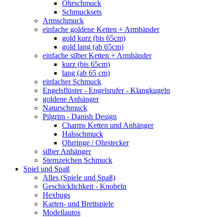
Ohrschmuck
Schmucksets
Armschmuck
einfache goldene Ketten + Armbänder
gold kurz (bis 65cm)
gold lang (ab 65cm)
einfache silber Ketten + Armbänder
kurz (bis 65cm)
lang (ab 65 cm)
einfacher Schmuck
Engelsflüster - Engelsrufer - Klangkugeln
goldene Anhänger
Naturschmuck
Pilgrim - Danish Design
Charms Ketten und Anhänger
Halsschmuck
Ohrringe / Ohrstecker
silber Anhänger
Sternzeichen Schmuck
Spiel und Spaß
Alles (Spiele und Spaß)
Geschicklichkeit - Knobeln
Hexbugs
Karten- und Brettspiele
Modellautos