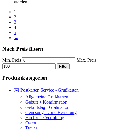
werden
1
2
3
4
5
→
Nach Preis filtern
Min. Preis
Max. Preis
Filter
Produktkategorien
✉️ Postkarten Service - Grußkarten
Allgemeine Grußkarten
Geburt + Konfirmation
Geburtstag - Gratulation
Genesung - Gute Besserung
Hochzeit / Verlobung
Ostern
Trauer