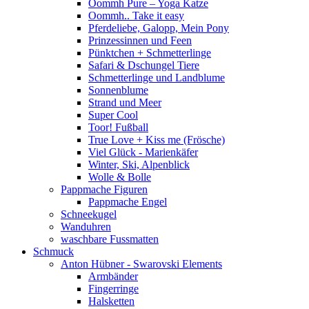
Oommh Pure – Yoga Katze
Oommh.. Take it easy
Pferdeliebe, Galopp, Mein Pony
Prinzessinnen und Feen
Pünktchen + Schmetterlinge
Safari & Dschungel Tiere
Schmetterlinge und Landblume
Sonnenblume
Strand und Meer
Super Cool
Toor! Fußball
True Love + Kiss me (Frösche)
Viel Glück - Marienkäfer
Winter, Ski, Alpenblick
Wolle & Bolle
Pappmache Figuren
Pappmache Engel
Schneekugel
Wanduhren
waschbare Fussmatten
Schmuck
Anton Hübner - Swarovski Elements
Armbänder
Fingerringe
Halsketten