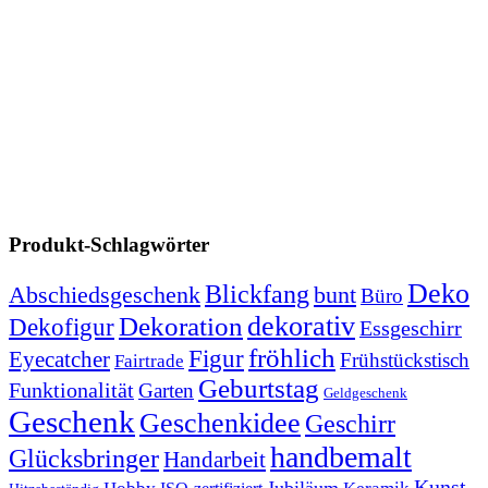
Produkt-Schlagwörter
Deko
Blickfang
Abschiedsgeschenk
bunt
Büro
dekorativ
Dekoration
Dekofigur
Essgeschirr
fröhlich
Figur
Eyecatcher
Frühstückstisch
Fairtrade
Geburtstag
Funktionalität
Garten
Geldgeschenk
Geschenk
Geschenkidee
Geschirr
handbemalt
Glücksbringer
Handarbeit
Kunst