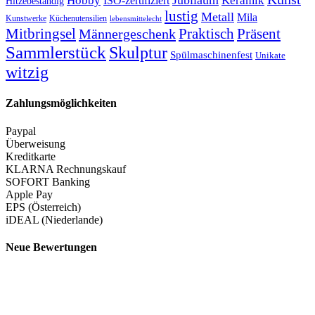
Jubiläum
Keramik
Hobby
ISO-zertifiziert
Hitzebeständig
lustig
Metall
Mila
Kunstwerke
Küchenutensilien
lebensmittelecht
Mitbringsel
Praktisch
Präsent
Männergeschenk
Sammlerstück
Skulptur
Spülmaschinenfest
Unikate
witzig
Zahlungsmöglichkeiten
Paypal
Überweisung
Kreditkarte
KLARNA Rechnungskauf
SOFORT Banking
Apple Pay
EPS (Österreich)
iDEAL (Niederlande)
Neue Bewertungen