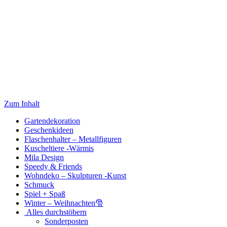
Zum Inhalt
Gartendekoration
Geschenkideen
Flaschenhalter – Metallfiguren
Kuscheltiere -Wärmis
Mila Design
Speedy & Friends
Wohndeko – Skulpturen -Kunst
Schmuck
Spiel + Spaß
Winter – Weihnachten🎅
Alles durchstöbern
Sonderposten