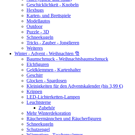
Geschicklichkeit - Knobeln
Hexbugs
Karten- und Brettspiele
Modellautos
Outdoor
Puzzle - 3D
Schneekugeln
Tricks - Zauber - Jonglieren
Weiteres
Winter - Advent - Weihnachten 🎅
Baumschmuck - Weihnachtsbaumschmuck
Elchfiguren
Geldklemmen - Kartenhalter
Geschirr
Glocken - Spardosen
Kleinigkeiten für den Adventskalender (bis 3,99 €)
Krippen
LED-Lichterketten-Lampen
Leuchtsterne
Zubehör
Mehr Winterdekoration
Räuchermännchen und Räucherfiguren
Schneekugeln
Schutzengel
Wärmetiere - Taschenwärmer