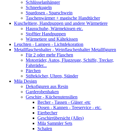
Schlüsselanhänger
Schneekugeln
Spardosen - Sparschwein
Taschenwärmer + magische Handtücher
Kuscheltiere, Handpuppen und andere Wärmetiere
Hausschuhe, Wärmekissen etc.
Stofftier Handpuppen
Wärmetiere und Kältekissen
Leuchten - Lampen - Lichtdekoration
Metallflaschenhalter - Weinflaschenhalter Metallfiguren
Für 2 oder mehr Flaschen
Motorräder, Autos, Flugzeuge, Schiffe, Trecker,
Fahrräder...
Pärchen
Stifteköcher, Uhren, Ständer
Mila Design
Dekofiguren aus Resin
Garderobenhaken
Geschirr - Küchenutensilien
Becher - Tassen - Gläser -etc
Dosen - Kannen - Teeservice - etc.
Eierbecher
Geschirrübersicht (Alles)
Mila Sammler Sets
Schalen