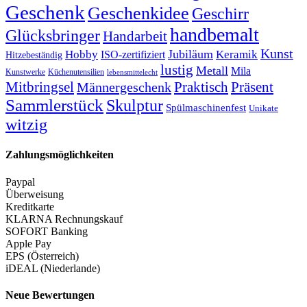
Geschenk
Geschenkidee
Geschirr
handbemalt
Glücksbringer
Handarbeit
Kunst
Jubiläum
Keramik
Hobby
ISO-zertifiziert
Hitzebeständig
lustig
Metall
Mila
Kunstwerke
Küchenutensilien
lebensmittelecht
Mitbringsel
Praktisch
Präsent
Männergeschenk
Sammlerstück
Skulptur
Spülmaschinenfest
Unikate
witzig
Zahlungsmöglichkeiten
Paypal
Überweisung
Kreditkarte
KLARNA Rechnungskauf
SOFORT Banking
Apple Pay
EPS (Österreich)
iDEAL (Niederlande)
Neue Bewertungen