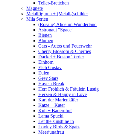
Teller-Brettchen
Magnete
Metallfiguren + (Metall-)schilder
Mila Serien
(Rosalie) Alice im Wunderland
Astronaut "Space"
Bienen
Blumen
Cars - Autos und Feuerwehr
Cherry Blossom & Cherries
Dackel + Boston Terrier
Einhorn
Elch Gustav
Eulen
Grey Stars
Have a Break
Herr Fröhlich & Fräulein Lustig
Herzen & Happy in Love
Karl der Marienkäfer
Katze + Kater
Kuh + Bauernhof
Lama Spucki
Let the sunshine in
Lovley Birds & Spatz
Meerjungfrau