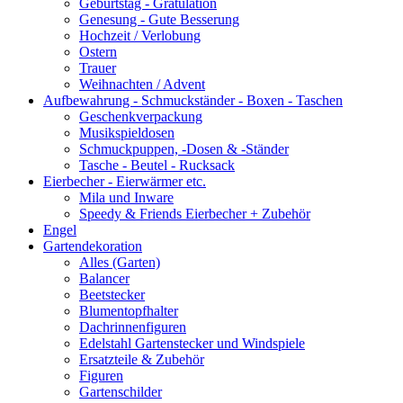
Geburtstag - Gratulation
Genesung - Gute Besserung
Hochzeit / Verlobung
Ostern
Trauer
Weihnachten / Advent
Aufbewahrung - Schmuckständer - Boxen - Taschen
Geschenkverpackung
Musikspieldosen
Schmuckpuppen, -Dosen & -Ständer
Tasche - Beutel - Rucksack
Eierbecher - Eierwärmer etc.
Mila und Inware
Speedy & Friends Eierbecher + Zubehör
Engel
Gartendekoration
Alles (Garten)
Balancer
Beetstecker
Blumentopfhalter
Dachrinnenfiguren
Edelstahl Gartenstecker und Windspiele
Ersatzteile & Zubehör
Figuren
Gartenschilder