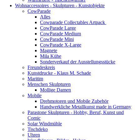
Wohnaccessoires - Skulpturen - Kunstobjekte
CowParade
Alles
Cowparade Collectables Artpack
CowParade Large
CowParade Medium
CowParade Mini
CowParade X-Large
Magnete
Mila Kühe
Sonderverkauf der Ausstellungsstücke
Freundeskreis
Kunstdrucke - Klaus M. Schade
Maritim
Menschen Skulpturen
Mollige Damen
Mobile
Drehmotoren und Mobile Zubehör
Handwerkliche Metallkunst made in Germany
Parastone Skulpturen - Hobby, Beruf, Kunst und
Comic
Solar Windmühle
Tischdeko
Uhren