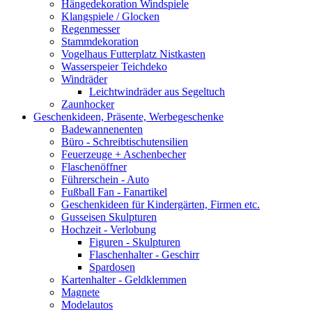
Hängedekoration Windspiele
Klangspiele / Glocken
Regenmesser
Stammdekoration
Vogelhaus Futterplatz Nistkasten
Wasserspeier Teichdeko
Windräder
Leichtwindräder aus Segeltuch
Zaunhocker
Geschenkideen, Präsente, Werbegeschenke
Badewannenenten
Büro - Schreibtischutensilien
Feuerzeuge + Aschenbecher
Flaschenöffner
Führerschein - Auto
Fußball Fan - Fanartikel
Geschenkideen für Kindergärten, Firmen etc.
Gusseisen Skulpturen
Hochzeit - Verlobung
Figuren - Skulpturen
Flaschenhalter - Geschirr
Spardosen
Kartenhalter - Geldklemmen
Magnete
Modelautos