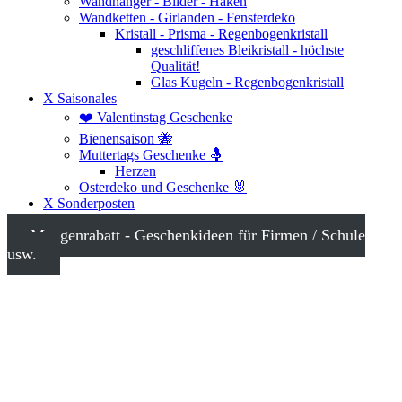
Wandhänger - Bilder - Haken
Wandketten - Girlanden - Fensterdeko
Kristall - Prisma - Regenbogenkristall
geschliffenes Bleikristall - höchste
Qualität!
Glas Kugeln - Regenbogenkristall
X Saisonales
❤️ Valentinstag Geschenke
Bienensaison 🐝
Muttertags Geschenke 🤱
Herzen
Osterdeko und Geschenke 🐰
X Sonderposten
Mengenrabatt - Geschenkideen für Firmen / Schule
usw.