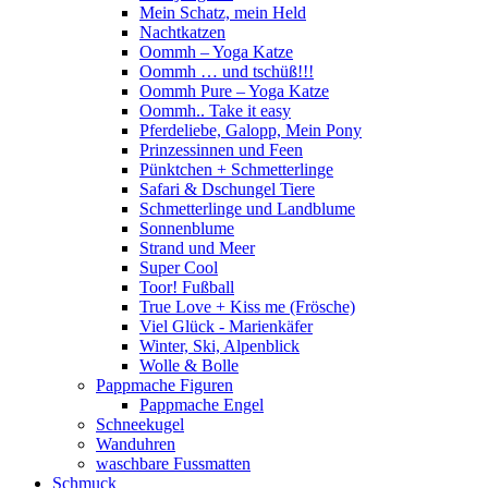
Mein Schatz, mein Held
Nachtkatzen
Oommh – Yoga Katze
Oommh … und tschüß!!!
Oommh Pure – Yoga Katze
Oommh.. Take it easy
Pferdeliebe, Galopp, Mein Pony
Prinzessinnen und Feen
Pünktchen + Schmetterlinge
Safari & Dschungel Tiere
Schmetterlinge und Landblume
Sonnenblume
Strand und Meer
Super Cool
Toor! Fußball
True Love + Kiss me (Frösche)
Viel Glück - Marienkäfer
Winter, Ski, Alpenblick
Wolle & Bolle
Pappmache Figuren
Pappmache Engel
Schneekugel
Wanduhren
waschbare Fussmatten
Schmuck