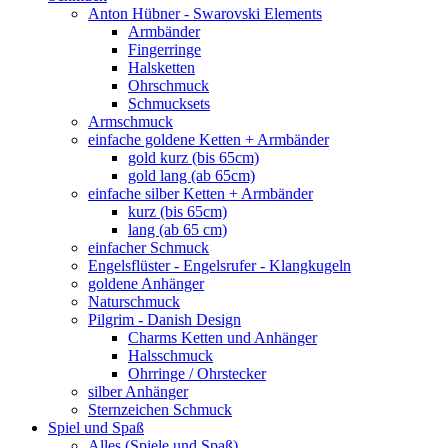
Anton Hübner - Swarovski Elements
Armbänder
Fingerringe
Halsketten
Ohrschmuck
Schmucksets
Armschmuck
einfache goldene Ketten + Armbänder
gold kurz (bis 65cm)
gold lang (ab 65cm)
einfache silber Ketten + Armbänder
kurz (bis 65cm)
lang (ab 65 cm)
einfacher Schmuck
Engelsflüster - Engelsrufer - Klangkugeln
goldene Anhänger
Naturschmuck
Pilgrim - Danish Design
Charms Ketten und Anhänger
Halsschmuck
Ohrringe / Ohrstecker
silber Anhänger
Sternzeichen Schmuck
Spiel und Spaß
Alles (Spiele und Spaß)