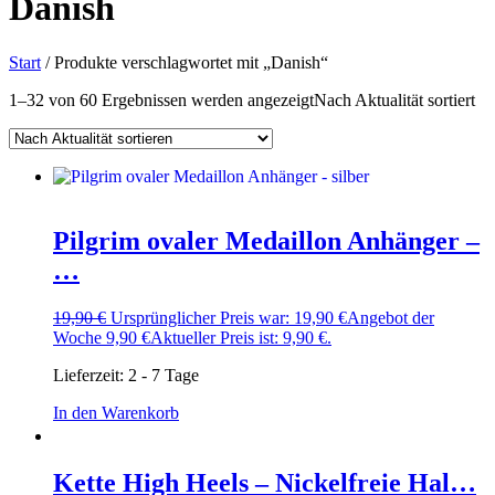
Danish
Start
/ Produkte verschlagwortet mit „Danish“
1–32 von 60 Ergebnissen werden angezeigt
Nach Aktualität sortiert
Pilgrim ovaler Medaillon Anhänger –
…
19,90
€
Ursprünglicher Preis war: 19,90 €
Angebot der
Woche
9,90
€
Aktueller Preis ist: 9,90 €.
Lieferzeit:
2 - 7 Tage
In den Warenkorb
Kette High Heels – Nickelfreie Hal…