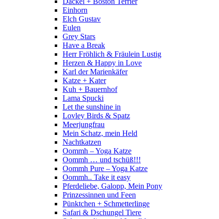
Dackel + Boston Terrier
Einhorn
Elch Gustav
Eulen
Grey Stars
Have a Break
Herr Fröhlich & Fräulein Lustig
Herzen & Happy in Love
Karl der Marienkäfer
Katze + Kater
Kuh + Bauernhof
Lama Spucki
Let the sunshine in
Lovley Birds & Spatz
Meerjungfrau
Mein Schatz, mein Held
Nachtkatzen
Oommh – Yoga Katze
Oommh … und tschüß!!!
Oommh Pure – Yoga Katze
Oommh.. Take it easy
Pferdeliebe, Galopp, Mein Pony
Prinzessinnen und Feen
Pünktchen + Schmetterlinge
Safari & Dschungel Tiere