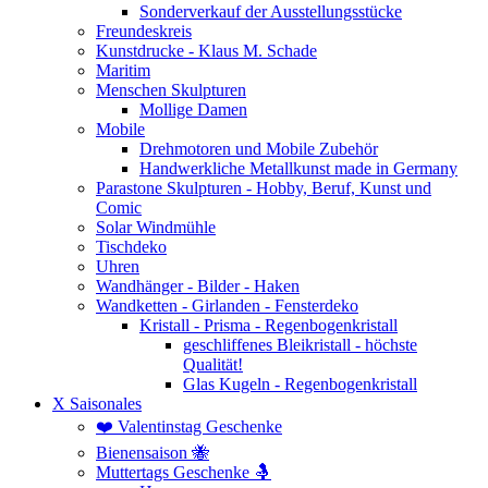
Sonderverkauf der Ausstellungsstücke
Freundeskreis
Kunstdrucke - Klaus M. Schade
Maritim
Menschen Skulpturen
Mollige Damen
Mobile
Drehmotoren und Mobile Zubehör
Handwerkliche Metallkunst made in Germany
Parastone Skulpturen - Hobby, Beruf, Kunst und
Comic
Solar Windmühle
Tischdeko
Uhren
Wandhänger - Bilder - Haken
Wandketten - Girlanden - Fensterdeko
Kristall - Prisma - Regenbogenkristall
geschliffenes Bleikristall - höchste
Qualität!
Glas Kugeln - Regenbogenkristall
X Saisonales
❤️ Valentinstag Geschenke
Bienensaison 🐝
Muttertags Geschenke 🤱