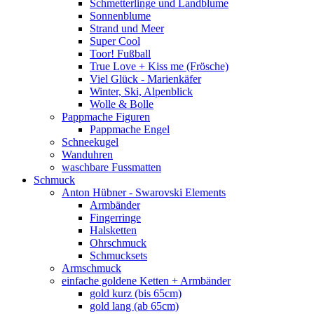
Schmetterlinge und Landblume
Sonnenblume
Strand und Meer
Super Cool
Toor! Fußball
True Love + Kiss me (Frösche)
Viel Glück - Marienkäfer
Winter, Ski, Alpenblick
Wolle & Bolle
Pappmache Figuren
Pappmache Engel
Schneekugel
Wanduhren
waschbare Fussmatten
Schmuck
Anton Hübner - Swarovski Elements
Armbänder
Fingerringe
Halsketten
Ohrschmuck
Schmucksets
Armschmuck
einfache goldene Ketten + Armbänder
gold kurz (bis 65cm)
gold lang (ab 65cm)