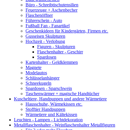
Büro - Schreibtischutensilien
Feuerzeuge + Aschenbecher
Flaschenöffner
Führerschein - Auto
Fußball Fan - Fanartikel
Geschenkideen für Kindergärten, Firmen etc.
Gusseisen Skulpturen
Hochzeit - Verlobung
Figuren - Skulpturen
Flaschenhalter - Geschirr
Spardosen
Kartenhalter - Geldklemmen
Magnete
Modelautos
Schlüsselanhänger
Schneekugeln
Spardosen - Sparschwein
Taschenwärmer + magische Handtücher
Kuscheltiere, Handpuppen und andere Wärmetiere
Hausschuhe, Wärmekissen etc.
Stofftier Handpuppen
Wärmetiere und Kältekissen
Leuchten - Lampen - Lichtdekoration
Metallflaschenhalter - Weinflaschenhalter Metallfiguren