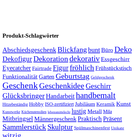
Produkt-Schlagwörter
Deko
Blickfang
Abschiedsgeschenk
bunt
Büro
dekorativ
Dekoration
Dekofigur
Essgeschirr
fröhlich
Figur
Eyecatcher
Frühstückstisch
Fairtrade
Geburtstag
Funktionalität
Garten
Geldgeschenk
Geschenk
Geschenkidee
Geschirr
handbemalt
Glücksbringer
Handarbeit
Kunst
Jubiläum
Keramik
Hobby
ISO-zertifiziert
Hitzebeständig
lustig
Metall
Mila
Kunstwerke
Küchenutensilien
lebensmittelecht
Mitbringsel
Praktisch
Präsent
Männergeschenk
Sammlerstück
Skulptur
Spülmaschinenfest
Unikate
witzig