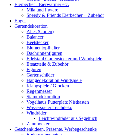
Eierbecher - Eierwärmer etc.
Mila und Inware
Speedy & Friends Eierbecher + Zubehör
Engel
Gartendekoration
Alles (Garten)
Balancer
Beetstecker
Blumentopfhalter
Dachrinnenfiguren
Edelstahl Gartenstecker und Windspiele
Ersatzteile & Zubehör
Figuren
Gartenschilder
Hängedekoration Windspiele
Klangspiele / Glocken
Regenmesser
Stammdekoration
Vogelhaus Futterplatz Nistkasten
Wasserspeier Teichdeko
Windräder
Leichtwindräder aus Segeltuch
Zaunhocker
Geschenkideen, Präsente, Werbegeschenke
Badewannenenten