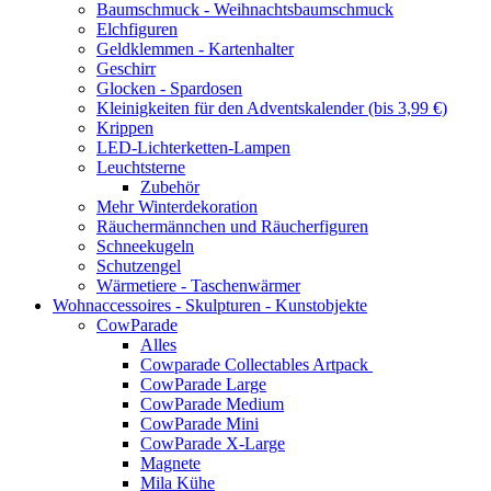
Baumschmuck - Weihnachtsbaumschmuck
Elchfiguren
Geldklemmen - Kartenhalter
Geschirr
Glocken - Spardosen
Kleinigkeiten für den Adventskalender (bis 3,99 €)
Krippen
LED-Lichterketten-Lampen
Leuchtsterne
Zubehör
Mehr Winterdekoration
Räuchermännchen und Räucherfiguren
Schneekugeln
Schutzengel
Wärmetiere - Taschenwärmer
Wohnaccessoires - Skulpturen - Kunstobjekte
CowParade
Alles
Cowparade Collectables Artpack
CowParade Large
CowParade Medium
CowParade Mini
CowParade X-Large
Magnete
Mila Kühe