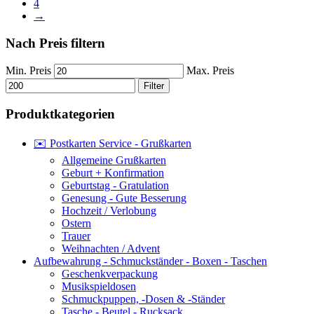
4
→
Nach Preis filtern
Min. Preis
Max. Preis
Filter
Produktkategorien
✉️ Postkarten Service - Grußkarten
Allgemeine Grußkarten
Geburt + Konfirmation
Geburtstag - Gratulation
Genesung - Gute Besserung
Hochzeit / Verlobung
Ostern
Trauer
Weihnachten / Advent
Aufbewahrung - Schmuckständer - Boxen - Taschen
Geschenkverpackung
Musikspieldosen
Schmuckpuppen, -Dosen & -Ständer
Tasche - Beutel - Rucksack