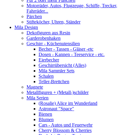
Für 2 oder mehr Flaschen
Motorräder, Autos, Flugzeuge, Schiffe, Trecker,
Fahrräder...
Pärchen
Stifteköcher, Uhren, Ständer
Mila Design
Dekofiguren aus Resin
Garderobenhaken
Geschirr - Küchenutensilien
Becher - Tassen - Gläser -etc
Dosen - Kannen - Teeservice - etc.
Eierbecher
Geschirrübersicht (Alles)
Mila Sammler Sets
Schalen
Teller-Brettchen
Magnete
Metallfiguren + (Metall-)schilder
Mila Serien
(Rosalie) Alice im Wunderland
Astronaut "Space"
Bienen
Blumen
Cars - Autos und Feuerwehr
Cherry Blossom & Cherries