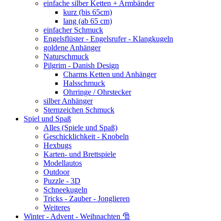
einfache silber Ketten + Armbänder
kurz (bis 65cm)
lang (ab 65 cm)
einfacher Schmuck
Engelsflüster - Engelsrufer - Klangkugeln
goldene Anhänger
Naturschmuck
Pilgrim - Danish Design
Charms Ketten und Anhänger
Halsschmuck
Ohrringe / Ohrstecker
silber Anhänger
Sternzeichen Schmuck
Spiel und Spaß
Alles (Spiele und Spaß)
Geschicklichkeit - Knobeln
Hexbugs
Karten- und Brettspiele
Modellautos
Outdoor
Puzzle - 3D
Schneekugeln
Tricks - Zauber - Jonglieren
Weiteres
Winter - Advent - Weihnachten 🎅