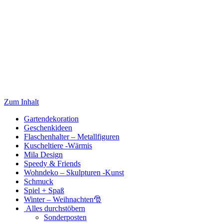
Zum Inhalt
Gartendekoration
Geschenkideen
Flaschenhalter – Metallfiguren
Kuscheltiere -Wärmis
Mila Design
Speedy & Friends
Wohndeko – Skulpturen -Kunst
Schmuck
Spiel + Spaß
Winter – Weihnachten🎅
Alles durchstöbern
Sonderposten