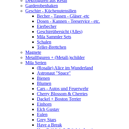
Dekofiguren aus Resin
Garderobenhaken
Geschirr - Küchenutensilien
Becher - Tassen - Gläser -etc
Dosen - Kannen - Teeservice - etc.
Eierbecher
Geschirrübersicht (Alles)
Mila Sammler Sets
Schalen
Teller-Brettchen
Magnete
Metallfiguren + (Metall-)schilder
Mila Serien
(Rosalie) Alice im Wunderland
Astronaut "Space"
Bienen
Blumen
Cars - Autos und Feuerwehr
Cherry Blossom & Cherries
Dackel + Boston Terrier
Einhorn
Elch Gustav
Eulen
Grey Stars
Have a Break