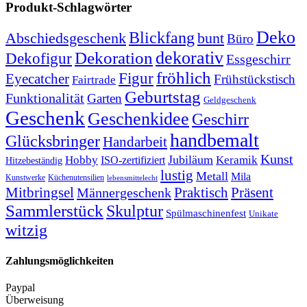
Produkt-Schlagwörter
Deko
Blickfang
Abschiedsgeschenk
bunt
Büro
dekorativ
Dekoration
Dekofigur
Essgeschirr
fröhlich
Figur
Eyecatcher
Frühstückstisch
Fairtrade
Geburtstag
Funktionalität
Garten
Geldgeschenk
Geschenk
Geschenkidee
Geschirr
handbemalt
Glücksbringer
Handarbeit
Kunst
Jubiläum
Keramik
Hobby
ISO-zertifiziert
Hitzebeständig
lustig
Metall
Mila
Kunstwerke
Küchenutensilien
lebensmittelecht
Mitbringsel
Praktisch
Präsent
Männergeschenk
Sammlerstück
Skulptur
Spülmaschinenfest
Unikate
witzig
Zahlungsmöglichkeiten
Paypal
Überweisung