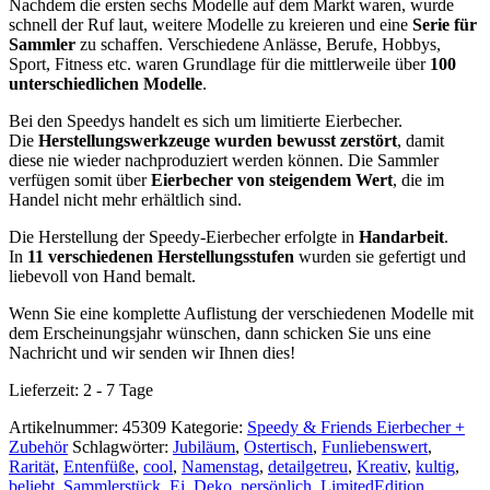
Nachdem die ersten sechs Modelle auf dem Markt waren, wurde
schnell der Ruf laut, weitere Modelle zu kreieren und eine
Serie für
Sammler
zu schaffen. Verschiedene Anlässe, Berufe, Hobbys,
Sport, Fitness etc. waren Grundlage für die mittlerweile über
100
unterschiedlichen Modelle
.
Bei den Speedys handelt es sich um limitierte Eierbecher.
Die
Herstellungswerkzeuge wurden bewusst zerstört
, damit
diese nie wieder nachproduziert werden können. Die Sammler
verfügen somit über
Eierbecher von steigendem Wert
, die im
Handel nicht mehr erhältlich sind.
Die Herstellung der Speedy-Eierbecher erfolgte in
Handarbeit
.
In
11 verschiedenen Herstellungsstufen
wurden sie gefertigt und
liebevoll von Hand bemalt.
Wenn Sie eine komplette Auflistung der verschiedenen Modelle mit
dem Erscheinungsjahr wünschen, dann schicken Sie uns eine
Nachricht und wir senden wir Ihnen dies!
Lieferzeit:
2 - 7 Tage
Artikelnummer:
45309
Kategorie:
Speedy & Friends Eierbecher +
Zubehör
Schlagwörter:
Jubiläum
,
Ostertisch
,
Funliebenswert
,
Rarität
,
Entenfüße
,
cool
,
Namenstag
,
detailgetreu
,
Kreativ
,
kultig
,
beliebt
,
Sammlerstück
,
Ei
,
Deko
,
persönlich
,
LimitedEdition
,