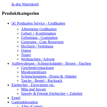
In den Warenkorb
Produktkategorien
✉️ Postkarten Service - Grußkarten
Allgemeine Grußkarten
Geburt + Konfirmation
Geburtstag - Gratulation
Genesung - Gute Besserung
Hochzeit / Verlobung
Ostern
Trauer
Weihnachten / Advent
Aufbewahrung - Schmuckständer - Boxen - Taschen
Geschenkverpackung
Musikspieldosen
Schmuckpuppen, -Dosen & -Ständer
Tasche - Beutel - Rucksack
Eierbecher - Eierwärmer etc.
Mila und Inware
Speedy & Friends Eierbecher + Zubehör
Engel
Gartendekoration
Alles (Garten)