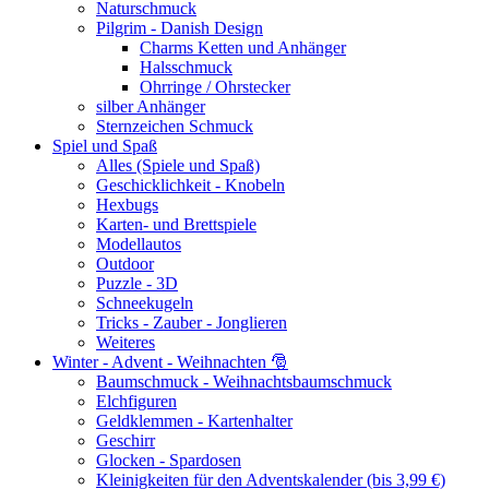
Naturschmuck
Pilgrim - Danish Design
Charms Ketten und Anhänger
Halsschmuck
Ohrringe / Ohrstecker
silber Anhänger
Sternzeichen Schmuck
Spiel und Spaß
Alles (Spiele und Spaß)
Geschicklichkeit - Knobeln
Hexbugs
Karten- und Brettspiele
Modellautos
Outdoor
Puzzle - 3D
Schneekugeln
Tricks - Zauber - Jonglieren
Weiteres
Winter - Advent - Weihnachten 🎅
Baumschmuck - Weihnachtsbaumschmuck
Elchfiguren
Geldklemmen - Kartenhalter
Geschirr
Glocken - Spardosen
Kleinigkeiten für den Adventskalender (bis 3,99 €)