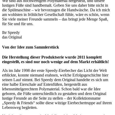
Wir sind aus hochwertigem Polymaterial hergestellt, und unsere
lustigen Füße sind handbemalt. Geben Sie uns daher bitte nicht in
die Spülmaschine – wir bevorzugen die Handwäsche. Da ich mich
am wohlsten in fröhlicher Gesellschaft fühle, wäre es schön, wenn
Sie viele meiner Freunde sammeln – das bringt jede Menge Spaß,
für Sie und für uns.
Ihr Speedy
das Original
Von der Idee zum Sammlerstück
Die Herstellung dieser Produktserie wurde 2011 komplett
eingestellt, es sind nur noch wenige auf dem Markt erhältlich!
Als im Jahr 1998 der erste Speedy-Eierbecher das Licht der Welt
erblickte, konnte niemand erahnen, welche Erfolgsgeschichte hier
seinen Lauf nimmt. Bei Speedy dem Original handelte es sich um
eine halbe Eierschale auf Entenfüßen, hergestellt aus
lebensmittelgerechtem Polymaterial. Schon bald war die Idee
geboren, die Füße unterschiedlich zu gestalten und dem Original
lustige Freunde an die Seite zu stellen – der Kollektionsname
„Speedy & Friends“ sollte diese witzige Eierbechertruppe auf ihrem
Lebensweg begleiten.