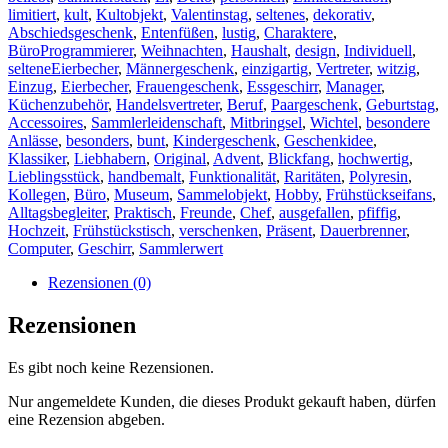
limitiert
,
kult
,
Kultobjekt
,
Valentinstag
,
seltenes
,
dekorativ
,
Abschiedsgeschenk
,
Entenfüßen
,
lustig
,
Charaktere
,
BüroProgrammierer
,
Weihnachten
,
Haushalt
,
design
,
Individuell
,
selteneEierbecher
,
Männergeschenk
,
einzigartig
,
Vertreter
,
witzig
,
Einzug
,
Eierbecher
,
Frauengeschenk
,
Essgeschirr
,
Manager
,
Küchenzubehör
,
Handelsvertreter
,
Beruf
,
Paargeschenk
,
Geburtstag
,
Accessoires
,
Sammlerleidenschaft
,
Mitbringsel
,
Wichtel
,
besondere
Anlässe
,
besonders
,
bunt
,
Kindergeschenk
,
Geschenkidee
,
Klassiker
,
Liebhabern
,
Original
,
Advent
,
Blickfang
,
hochwertig
,
Lieblingsstück
,
handbemalt
,
Funktionalität
,
Raritäten
,
Polyresin
,
Kollegen
,
Büro
,
Museum
,
Sammelobjekt
,
Hobby
,
Frühstückseifans
,
Alltagsbegleiter
,
Praktisch
,
Freunde
,
Chef
,
ausgefallen
,
pfiffig
,
Hochzeit
,
Frühstückstisch
,
verschenken
,
Präsent
,
Dauerbrenner
,
Computer
,
Geschirr
,
Sammlerwert
Rezensionen (0)
Rezensionen
Es gibt noch keine Rezensionen.
Nur angemeldete Kunden, die dieses Produkt gekauft haben, dürfen
eine Rezension abgeben.