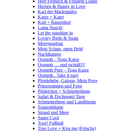
Herr Fröhlich & Fräulein Lustig
Herzen & Happy in Love
Karl der Marienkäfer
Katze + Kater
Kuh + Bauernhof
Lama Spucki
Let the sunshine in
Lovley Birds & Spatz
Meerjungfrau
Mein Schatz, mein Held
Nachtkatzen
Oommh – Yoga Katze
Oommh … und tschüß!!!
Oommh Pure – Yoga Katze
Oommh.. Take it easy
Pferdeliebe, Galopp, Mein Pony
Prinzessinnen und Feen
Pünktchen + Schmetterlinge
Safari & Dschungel Tiere
Schmetterlinge und Landblume
Sonnenblume
Strand und Meer
Super Cool
Toor! Fußball
True Love + Kiss me (Frösche)