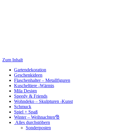
Zum Inhalt
Gartendekoration
Geschenkideen
Flaschenhalter – Metallfiguren
Kuscheltiere -Wärmis
Mila Design
Speedy & Friends
Wohndeko – Skulpturen -Kunst
Schmuck
Spiel + Spaß
Winter – Weihnachten🎅
Alles durchstöbern
Sonderposten