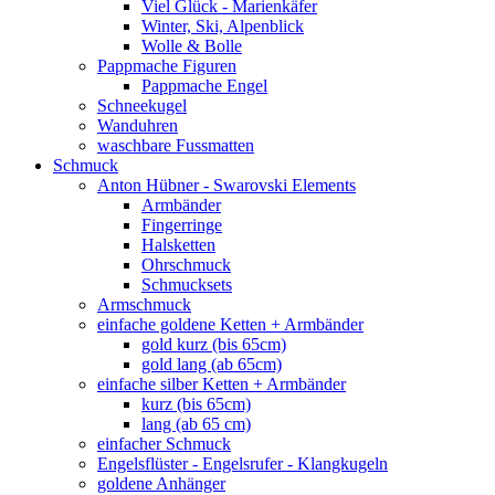
Viel Glück - Marienkäfer
Winter, Ski, Alpenblick
Wolle & Bolle
Pappmache Figuren
Pappmache Engel
Schneekugel
Wanduhren
waschbare Fussmatten
Schmuck
Anton Hübner - Swarovski Elements
Armbänder
Fingerringe
Halsketten
Ohrschmuck
Schmucksets
Armschmuck
einfache goldene Ketten + Armbänder
gold kurz (bis 65cm)
gold lang (ab 65cm)
einfache silber Ketten + Armbänder
kurz (bis 65cm)
lang (ab 65 cm)
einfacher Schmuck
Engelsflüster - Engelsrufer - Klangkugeln
goldene Anhänger