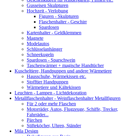
Gusseisen Skulpturen
Hochzeit - Verlobung
Figuren - Skulpturen
Flaschenhalter - Geschirr
Spardosen
Kartenhalter - Geldklemmen
Magnete
Modelautos
Schlüsselanhänger
Schneekugeln
Spardosen - Sparschwein
Taschenwärmer + magische Handtücher
Kuscheltiere, Handpuppen und andere Wärmetiere
Hausschuhe, Wärmekissen etc.
Stofftier Handpuppen
Wärmetiere und Kältekissen
Leuchten - Lampen - Lichtdekoration
Metallflaschenhalter - Weinflaschenhalter Metallfiguren
Für 2 oder mehr Flaschen
Motorräder, Autos, Flugzeuge, Schiffe, Trecker,
Fahrräder...
Pärchen
Stifteköcher, Uhren, Ständer
Mila Design