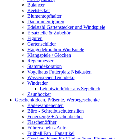
Balancer
Beetstecker
Blumentopfhalter
Dachrinnenfiguren
Edelstahl Gartenstecker und Windspiele
Ersatzteile & Zubehör
Figuren
Gartenschilder
Hängedekoration Windspiele
Klangspiele / Glocken
Regenmesser
Stammdekoration
Vogelhaus Futterplatz Nistkasten
Wasserspeier Teichdeko
Windräder
Leichtwindräder aus Segeltuch
Zaunhocker
Geschenkideen, Präsente, Werbegeschenke
Badewannenenten
Büro - Schreibtischutensilien
Feuerzeuge + Aschenbecher
Flaschenöffner
Führerschein - Auto
Fußball Fan - Fanartikel
Geschenkideen für Kindergärten, Firmen etc.