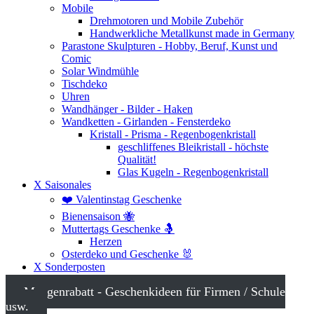
Mobile
Drehmotoren und Mobile Zubehör
Handwerkliche Metallkunst made in Germany
Parastone Skulpturen - Hobby, Beruf, Kunst und
Comic
Solar Windmühle
Tischdeko
Uhren
Wandhänger - Bilder - Haken
Wandketten - Girlanden - Fensterdeko
Kristall - Prisma - Regenbogenkristall
geschliffenes Bleikristall - höchste
Qualität!
Glas Kugeln - Regenbogenkristall
X Saisonales
❤️ Valentinstag Geschenke
Bienensaison 🐝
Muttertags Geschenke 🤱
Herzen
Osterdeko und Geschenke 🐰
X Sonderposten
Mengenrabatt - Geschenkideen für Firmen / Schule
usw.