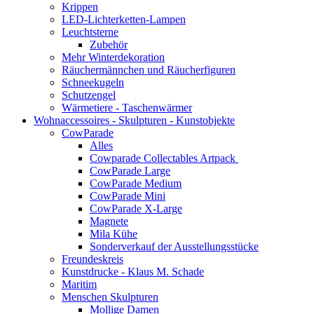
Krippen
LED-Lichterketten-Lampen
Leuchtsterne
Zubehör
Mehr Winterdekoration
Räuchermännchen und Räucherfiguren
Schneekugeln
Schutzengel
Wärmetiere - Taschenwärmer
Wohnaccessoires - Skulpturen - Kunstobjekte
CowParade
Alles
Cowparade Collectables Artpack
CowParade Large
CowParade Medium
CowParade Mini
CowParade X-Large
Magnete
Mila Kühe
Sonderverkauf der Ausstellungsstücke
Freundeskreis
Kunstdrucke - Klaus M. Schade
Maritim
Menschen Skulpturen
Mollige Damen