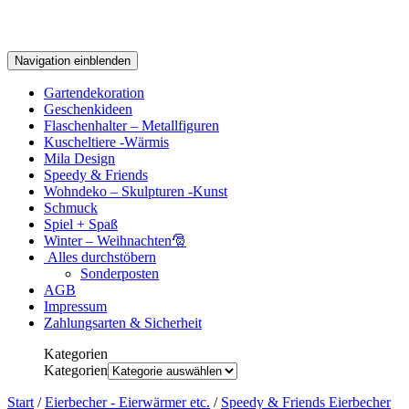
Navigation einblenden
Gartendekoration
Geschenkideen
Flaschenhalter – Metallfiguren
Kuscheltiere -Wärmis
Mila Design
Speedy & Friends
Wohndeko – Skulpturen -Kunst
Schmuck
Spiel + Spaß
Winter – Weihnachten🎅
Alles durchstöbern
Sonderposten
AGB
Impressum
Zahlungsarten & Sicherheit
Kategorien
Kategorien
Start
/
Eierbecher - Eierwärmer etc.
/
Speedy & Friends Eierbecher