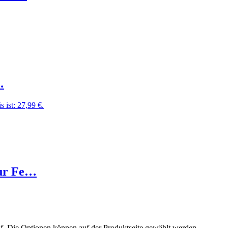
…
s ist: 27,99 €.
tur Fe…
uf. Die Optionen können auf der Produktseite gewählt werden