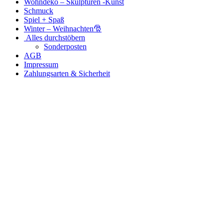
Wohndeko – Skulpturen -Kunst
Schmuck
Spiel + Spaß
Winter – Weihnachten🎅
Alles durchstöbern
Sonderposten
AGB
Impressum
Zahlungsarten & Sicherheit