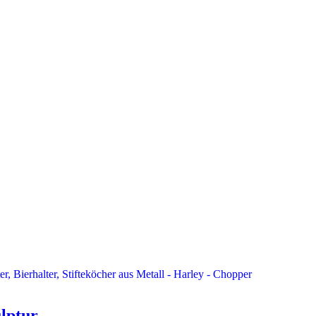
ulptur…