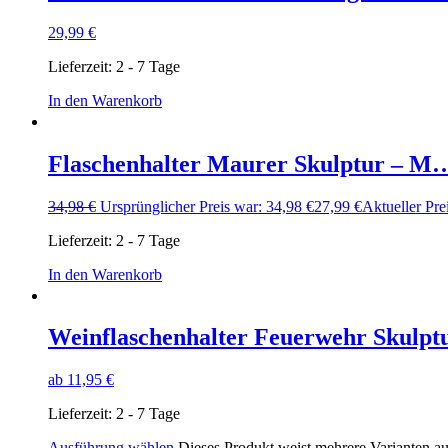
29,99
€
Lieferzeit:
2 - 7 Tage
In den Warenkorb
Flaschenhalter Maurer Skulptur – M
34,98
€
Ursprünglicher Preis war: 34,98 €
27,99
€
Aktueller Prei
Lieferzeit:
2 - 7 Tage
In den Warenkorb
Weinflaschenhalter Feuerwehr Skulp
ab
11,95
€
Lieferzeit:
2 - 7 Tage
Ausführung wählen
Dieses Produkt weist mehrere Varianten a