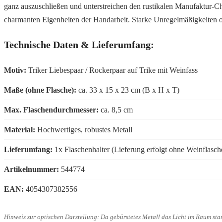
ganz auszuschließen und unterstreichen den rustikalen Manufaktur-Ch
charmanten Eigenheiten der Handarbeit. Starke Unregelmäßigkeiten od
Technische Daten & Lieferumfang:
Motiv:
Triker Liebespaar / Rockerpaar auf Trike mit Weinfass
Maße (ohne Flasche):
ca. 33 x 15 x 23 cm (B x H x T)
Max. Flaschendurchmesser:
ca. 8,5 cm
Material:
Hochwertiges, robustes Metall
Lieferumfang:
1x Flaschenhalter (Lieferung erfolgt ohne Weinflasch
Artikelnummer:
544774
EAN:
4054307382556
Hinweis zur optischen Darstellung: Da gebürstetes Metall das Licht im Raum sta