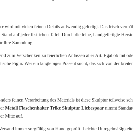
ar
wird mit vielen feinen Details aufwendig gefertigt. Das frisch vermä
en Stand auf jeder festlichen Tafel. Durch die feine, handgefertigte He
für Ihre Sammlung.
end zum Verschenken zu feierlichen Anlässen aller Art. Egal ob mit od
he Figur. Wer ein langlebiges Präsent sucht, das sich von der breiten M
ders feinen Verarbeitung des Materials ist diese Skulptur teilweise sch
Der
Metall Flaschenhalter Trike Skulptur Liebespaar
nimmt Standard
r Mitte auf.
sand immer sorgfältig von Hand geprüft. Leichte Unregelmäßigkeiten 