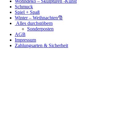
Wohndeko – Skulpturen -Kunst
Schmuck
Spiel + Spaß
Winter – Weihnachten🎅
Alles durchstöbern
Sonderposten
AGB
Impressum
Zahlungsarten & Sicherheit