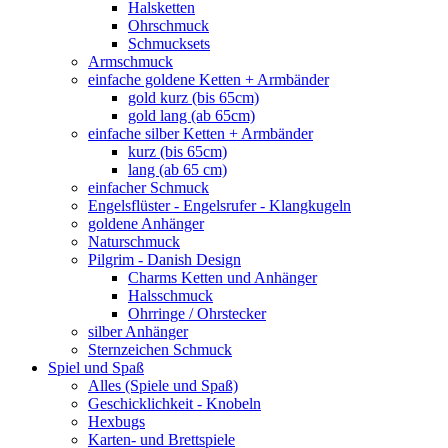
Halsketten
Ohrschmuck
Schmucksets
Armschmuck
einfache goldene Ketten + Armbänder
gold kurz (bis 65cm)
gold lang (ab 65cm)
einfache silber Ketten + Armbänder
kurz (bis 65cm)
lang (ab 65 cm)
einfacher Schmuck
Engelsflüster - Engelsrufer - Klangkugeln
goldene Anhänger
Naturschmuck
Pilgrim - Danish Design
Charms Ketten und Anhänger
Halsschmuck
Ohrringe / Ohrstecker
silber Anhänger
Sternzeichen Schmuck
Spiel und Spaß
Alles (Spiele und Spaß)
Geschicklichkeit - Knobeln
Hexbugs
Karten- und Brettspiele