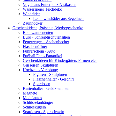
Vogelhaus Futterplatz Nistkasten
Wasserspeier Teichdeko
Windräder
Leichtwindräder aus Segeltuch
Zaunhocker
Geschenkideen, Präsente, Werbegeschenke
Badewannenenten
Büro - Schreibtischutensilien
Feuerzeuge + Aschenbecher
Flaschenöffner
Führerschein - Auto
Fußball Fan - Fanartikel
Geschenkideen für Kindergärten, Firmen etc.
Gusseisen Skulpturen
Hochzeit - Verlobung
Figuren - Skulpturen
Flaschenhalter - Geschirr
Spardosen
Kartenhalter - Geldklemmen
Magnete
Modelautos
Schlüsselanhänger
Schneekugeln
Spardosen - Sparschwein