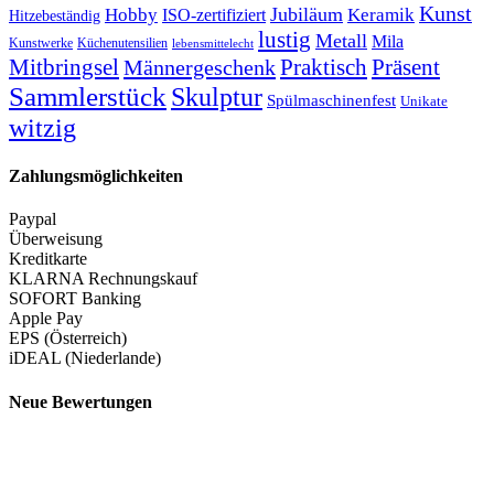
Kunst
Jubiläum
Keramik
Hobby
ISO-zertifiziert
Hitzebeständig
lustig
Metall
Mila
Kunstwerke
Küchenutensilien
lebensmittelecht
Mitbringsel
Praktisch
Präsent
Männergeschenk
Sammlerstück
Skulptur
Spülmaschinenfest
Unikate
witzig
Zahlungsmöglichkeiten
Paypal
Überweisung
Kreditkarte
KLARNA Rechnungskauf
SOFORT Banking
Apple Pay
EPS (Österreich)
iDEAL (Niederlande)
Neue Bewertungen