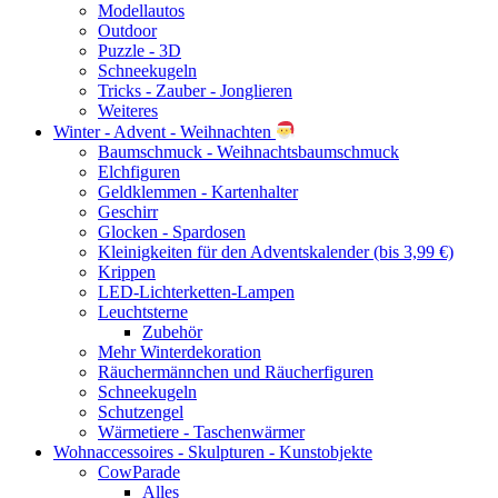
Modellautos
Outdoor
Puzzle - 3D
Schneekugeln
Tricks - Zauber - Jonglieren
Weiteres
Winter - Advent - Weihnachten
Baumschmuck - Weihnachtsbaumschmuck
Elchfiguren
Geldklemmen - Kartenhalter
Geschirr
Glocken - Spardosen
Kleinigkeiten für den Adventskalender (bis 3,99 €)
Krippen
LED-Lichterketten-Lampen
Leuchtsterne
Zubehör
Mehr Winterdekoration
Räuchermännchen und Räucherfiguren
Schneekugeln
Schutzengel
Wärmetiere - Taschenwärmer
Wohnaccessoires - Skulpturen - Kunstobjekte
CowParade
Alles