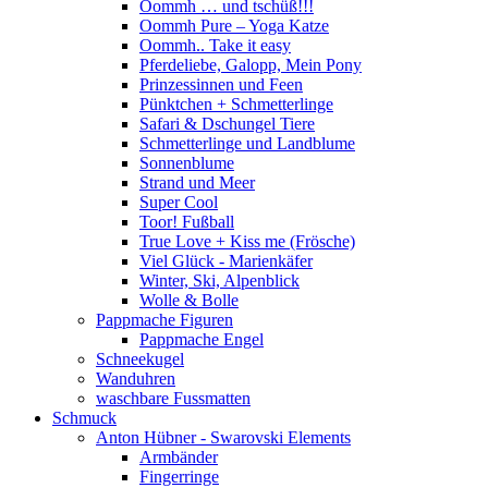
Oommh … und tschüß!!!
Oommh Pure – Yoga Katze
Oommh.. Take it easy
Pferdeliebe, Galopp, Mein Pony
Prinzessinnen und Feen
Pünktchen + Schmetterlinge
Safari & Dschungel Tiere
Schmetterlinge und Landblume
Sonnenblume
Strand und Meer
Super Cool
Toor! Fußball
True Love + Kiss me (Frösche)
Viel Glück - Marienkäfer
Winter, Ski, Alpenblick
Wolle & Bolle
Pappmache Figuren
Pappmache Engel
Schneekugel
Wanduhren
waschbare Fussmatten
Schmuck
Anton Hübner - Swarovski Elements
Armbänder
Fingerringe