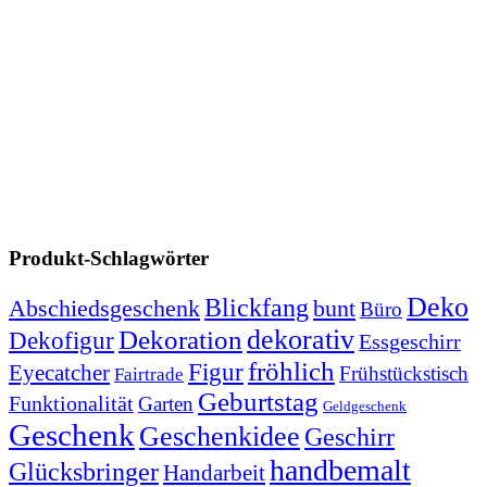
Produkt-Schlagwörter
Deko
Blickfang
Abschiedsgeschenk
bunt
Büro
dekorativ
Dekoration
Dekofigur
Essgeschirr
fröhlich
Figur
Eyecatcher
Frühstückstisch
Fairtrade
Geburtstag
Funktionalität
Garten
Geldgeschenk
Geschenk
Geschenkidee
Geschirr
handbemalt
Glücksbringer
Handarbeit