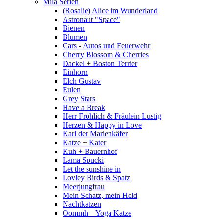
Mila Serien
(Rosalie) Alice im Wunderland
Astronaut "Space"
Bienen
Blumen
Cars - Autos und Feuerwehr
Cherry Blossom & Cherries
Dackel + Boston Terrier
Einhorn
Elch Gustav
Eulen
Grey Stars
Have a Break
Herr Fröhlich & Fräulein Lustig
Herzen & Happy in Love
Karl der Marienkäfer
Katze + Kater
Kuh + Bauernhof
Lama Spucki
Let the sunshine in
Lovley Birds & Spatz
Meerjungfrau
Mein Schatz, mein Held
Nachtkatzen
Oommh – Yoga Katze