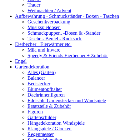
Trauer
Weihnachten / Advent
Aufbewahrung - Schmuckständer - Boxen - Taschen
Geschenkverpackung
Musikspieldosen
Schmuckpuppen, -Dosen & -Ständer
Tasche - Beutel - Rucksack
Eierbecher - Eierwärmer etc.
Mila und Inware
Speedy & Friends Eierbecher + Zubehör
Engel
Gartendekoration
Alles (Garten)
Balancer
Beetstecker
Blumentopfhalter
Dachrinnenfiguren
Edelstahl Gartenstecker und Windspiele
Ersatzteile & Zubehör
Figuren
Gartenschilder
Hängedekoration Windspiele
Klangspiele / Glocken
Regenmesser
Stammdekoration