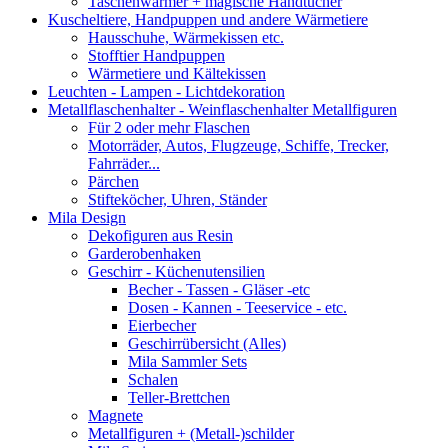
Taschenwärmer + magische Handtücher
Kuscheltiere, Handpuppen und andere Wärmetiere
Hausschuhe, Wärmekissen etc.
Stofftier Handpuppen
Wärmetiere und Kältekissen
Leuchten - Lampen - Lichtdekoration
Metallflaschenhalter - Weinflaschenhalter Metallfiguren
Für 2 oder mehr Flaschen
Motorräder, Autos, Flugzeuge, Schiffe, Trecker,
Fahrräder...
Pärchen
Stifteköcher, Uhren, Ständer
Mila Design
Dekofiguren aus Resin
Garderobenhaken
Geschirr - Küchenutensilien
Becher - Tassen - Gläser -etc
Dosen - Kannen - Teeservice - etc.
Eierbecher
Geschirrübersicht (Alles)
Mila Sammler Sets
Schalen
Teller-Brettchen
Magnete
Metallfiguren + (Metall-)schilder