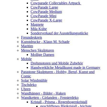
Cowparade Collectables Artpack
CowParade Large
CowParade Medium
CowParade Mini
CowParade X-Large
Magnete
Mila Kühe
Sonderverkauf der Ausstellungsstücke
Freundeskreis
Kunstdrucke - Klaus M. Schade
Maritim
Menschen Skulpturen
Mollige Damen
Mobile
Drehmotoren und Mobile Zubehör
Handwerkliche Metallkunst made in Germany
Parastone Skulpturen - Hobby, Beruf, Kunst und
Comic
Solar Windmühle
Tischdeko
Uhren
Wandhänger - Bilder - Haken
Wandketten - Girlanden - Fensterdeko
Kristall - Prisma - Regenbogenkristall
geschliffenes Bleikristall - höchste