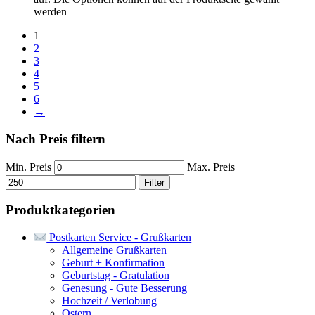
werden
1
2
3
4
5
6
→
Nach Preis filtern
Min. Preis
Max. Preis
Filter
Produktkategorien
Postkarten Service - Grußkarten
Allgemeine Grußkarten
Geburt + Konfirmation
Geburtstag - Gratulation
Genesung - Gute Besserung
Hochzeit / Verlobung
Ostern