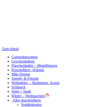
Zum Inhalt
Gartendekoration
Geschenkideen
Flaschenhalter – Metallfiguren
Kuscheltiere -Wärmis
Mila Design
Speedy & Friends
Wohndeko – Skulpturen -Kunst
Schmuck
Spiel + Spaß
Winter – Weihnachten
Alles durchstöbern
Sonderposten