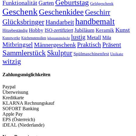
Geburtstag
Funktionalität
Garten
Geldgeschenk
Geschenk
Geschenkidee
Geschirr
handbemalt
Glücksbringer
Handarbeit
Kunst
Jubiläum
Keramik
Hobby
ISO-zertifiziert
Hitzebeständig
lustig
Metall
Mila
Kunstwerke
Küchenutensilien
lebensmittelecht
Mitbringsel
Praktisch
Präsent
Männergeschenk
Sammlerstück
Skulptur
Spülmaschinenfest
Unikate
witzig
Zahlungsmöglichkeiten
Paypal
Überweisung
Kreditkarte
KLARNA Rechnungskauf
SOFORT Banking
Apple Pay
EPS (Österreich)
iDEAL (Niederlande)