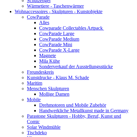
Schutzengel
Wärmetiere - Taschenwärmer
Wohnaccessoires - Skulpturen - Kunstobjekte
CowParade
Alles
Cowparade Collectables Artpack
CowParade Large
CowParade Medium
CowParade Mini
CowParade X-Large
Magnete
Mila Kühe
Sonderverkauf der Ausstellungsstücke
Freundeskreis
Kunstdrucke - Klaus M. Schade
Maritim
Menschen Skulpturen
Mollige Damen
Mobile
Drehmotoren und Mobile Zubehör
Handwerkliche Metallkunst made in Germany
Parastone Skulpturen - Hobby, Beruf, Kunst und
Comic
Solar Windmühle
Tischdeko