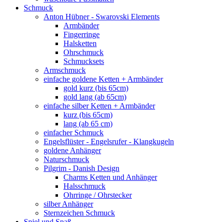
Schmuck
Anton Hübner - Swarovski Elements
Armbänder
Fingerringe
Halsketten
Ohrschmuck
Schmucksets
Armschmuck
einfache goldene Ketten + Armbänder
gold kurz (bis 65cm)
gold lang (ab 65cm)
einfache silber Ketten + Armbänder
kurz (bis 65cm)
lang (ab 65 cm)
einfacher Schmuck
Engelsflüster - Engelsrufer - Klangkugeln
goldene Anhänger
Naturschmuck
Pilgrim - Danish Design
Charms Ketten und Anhänger
Halsschmuck
Ohrringe / Ohrstecker
silber Anhänger
Sternzeichen Schmuck
Spiel und Spaß