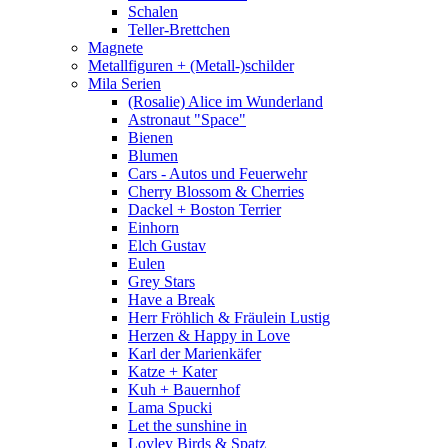
Schalen
Teller-Brettchen
Magnete
Metallfiguren + (Metall-)schilder
Mila Serien
(Rosalie) Alice im Wunderland
Astronaut "Space"
Bienen
Blumen
Cars - Autos und Feuerwehr
Cherry Blossom & Cherries
Dackel + Boston Terrier
Einhorn
Elch Gustav
Eulen
Grey Stars
Have a Break
Herr Fröhlich & Fräulein Lustig
Herzen & Happy in Love
Karl der Marienkäfer
Katze + Kater
Kuh + Bauernhof
Lama Spucki
Let the sunshine in
Lovley Birds & Spatz