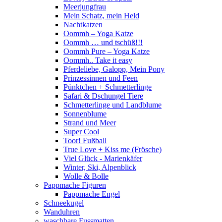
Meerjungfrau
Mein Schatz, mein Held
Nachtkatzen
Oommh – Yoga Katze
Oommh … und tschüß!!!
Oommh Pure – Yoga Katze
Oommh.. Take it easy
Pferdeliebe, Galopp, Mein Pony
Prinzessinnen und Feen
Pünktchen + Schmetterlinge
Safari & Dschungel Tiere
Schmetterlinge und Landblume
Sonnenblume
Strand und Meer
Super Cool
Toor! Fußball
True Love + Kiss me (Frösche)
Viel Glück - Marienkäfer
Winter, Ski, Alpenblick
Wolle & Bolle
Pappmache Figuren
Pappmache Engel
Schneekugel
Wanduhren
waschbare Fussmatten