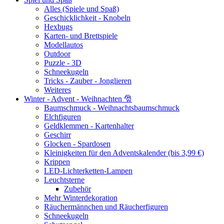
Alles (Spiele und Spaß)
Geschicklichkeit - Knobeln
Hexbugs
Karten- und Brettspiele
Modellautos
Outdoor
Puzzle - 3D
Schneekugeln
Tricks - Zauber - Jonglieren
Weiteres
Winter - Advent - Weihnachten 🎅
Baumschmuck - Weihnachtsbaumschmuck
Elchfiguren
Geldklemmen - Kartenhalter
Geschirr
Glocken - Spardosen
Kleinigkeiten für den Adventskalender (bis 3,99 €)
Krippen
LED-Lichterketten-Lampen
Leuchtsterne
Zubehör
Mehr Winterdekoration
Räuchermännchen und Räucherfiguren
Schneekugeln