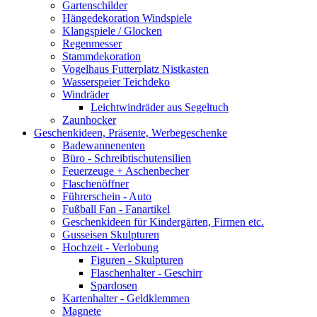
Gartenschilder
Hängedekoration Windspiele
Klangspiele / Glocken
Regenmesser
Stammdekoration
Vogelhaus Futterplatz Nistkasten
Wasserspeier Teichdeko
Windräder
Leichtwindräder aus Segeltuch
Zaunhocker
Geschenkideen, Präsente, Werbegeschenke
Badewannenenten
Büro - Schreibtischutensilien
Feuerzeuge + Aschenbecher
Flaschenöffner
Führerschein - Auto
Fußball Fan - Fanartikel
Geschenkideen für Kindergärten, Firmen etc.
Gusseisen Skulpturen
Hochzeit - Verlobung
Figuren - Skulpturen
Flaschenhalter - Geschirr
Spardosen
Kartenhalter - Geldklemmen
Magnete