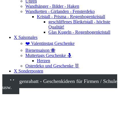
Uhren
Wandhänger - Bilder - Haken
Wandketten - Girlanden - Fensterdeko
Kristall - Prisma - Regenbogenkristall
geschliffenes Bleikristall - höchste
Qualität!
Glas Kugeln - Regenbogenkristall
X Saisonales
❤️ Valentinstag Geschenke
Bienensaison 🐝
Muttertags Geschenke 🤱
Herzen
Osterdeko und Geschenke 🐰
X Sonderposten
Mengenrabatt - Geschenkideen für Firmen / Schule
usw.