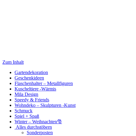
Zum Inhalt
Gartendekoration
Geschenkideen
Flaschenhalter – Metallfiguren
Kuscheltiere -Wärmis
Mila Design
Speedy & Friends
Wohndeko – Skulpturen -Kunst
Schmuck
Spiel + Spaß
Winter – Weihnachten🎅
Alles durchstöbern
Sonderposten