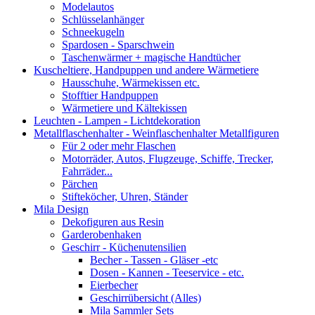
Modelautos
Schlüsselanhänger
Schneekugeln
Spardosen - Sparschwein
Taschenwärmer + magische Handtücher
Kuscheltiere, Handpuppen und andere Wärmetiere
Hausschuhe, Wärmekissen etc.
Stofftier Handpuppen
Wärmetiere und Kältekissen
Leuchten - Lampen - Lichtdekoration
Metallflaschenhalter - Weinflaschenhalter Metallfiguren
Für 2 oder mehr Flaschen
Motorräder, Autos, Flugzeuge, Schiffe, Trecker,
Fahrräder...
Pärchen
Stifteköcher, Uhren, Ständer
Mila Design
Dekofiguren aus Resin
Garderobenhaken
Geschirr - Küchenutensilien
Becher - Tassen - Gläser -etc
Dosen - Kannen - Teeservice - etc.
Eierbecher
Geschirrübersicht (Alles)
Mila Sammler Sets