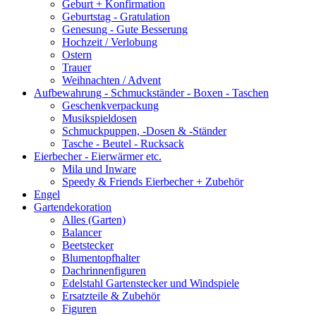
Geburt + Konfirmation
Geburtstag - Gratulation
Genesung - Gute Besserung
Hochzeit / Verlobung
Ostern
Trauer
Weihnachten / Advent
Aufbewahrung - Schmuckständer - Boxen - Taschen
Geschenkverpackung
Musikspieldosen
Schmuckpuppen, -Dosen & -Ständer
Tasche - Beutel - Rucksack
Eierbecher - Eierwärmer etc.
Mila und Inware
Speedy & Friends Eierbecher + Zubehör
Engel
Gartendekoration
Alles (Garten)
Balancer
Beetstecker
Blumentopfhalter
Dachrinnenfiguren
Edelstahl Gartenstecker und Windspiele
Ersatzteile & Zubehör
Figuren