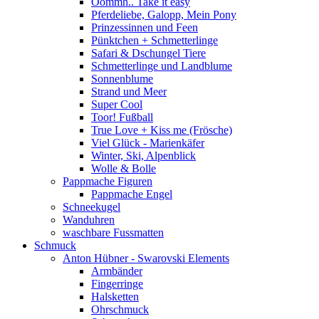
Oommh.. Take it easy
Pferdeliebe, Galopp, Mein Pony
Prinzessinnen und Feen
Pünktchen + Schmetterlinge
Safari & Dschungel Tiere
Schmetterlinge und Landblume
Sonnenblume
Strand und Meer
Super Cool
Toor! Fußball
True Love + Kiss me (Frösche)
Viel Glück - Marienkäfer
Winter, Ski, Alpenblick
Wolle & Bolle
Pappmache Figuren
Pappmache Engel
Schneekugel
Wanduhren
waschbare Fussmatten
Schmuck
Anton Hübner - Swarovski Elements
Armbänder
Fingerringe
Halsketten
Ohrschmuck