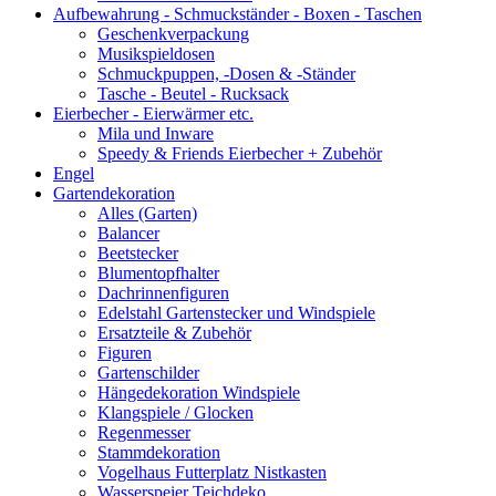
Aufbewahrung - Schmuckständer - Boxen - Taschen
Geschenkverpackung
Musikspieldosen
Schmuckpuppen, -Dosen & -Ständer
Tasche - Beutel - Rucksack
Eierbecher - Eierwärmer etc.
Mila und Inware
Speedy & Friends Eierbecher + Zubehör
Engel
Gartendekoration
Alles (Garten)
Balancer
Beetstecker
Blumentopfhalter
Dachrinnenfiguren
Edelstahl Gartenstecker und Windspiele
Ersatzteile & Zubehör
Figuren
Gartenschilder
Hängedekoration Windspiele
Klangspiele / Glocken
Regenmesser
Stammdekoration
Vogelhaus Futterplatz Nistkasten
Wasserspeier Teichdeko