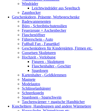
Windräder
Leichtwindräder aus Segeltuch
Zaunhocker
Geschenkideen, Präsente, Werbegeschenke
Badewannenenten
Büro - Schreibtischutensilien
Feuerzeuge + Aschenbecher
Flaschenöffner
Führerschein - Auto
Fußball Fan - Fanartikel
Geschenkideen für Kindergärten, Firmen etc.
Gusseisen Skulpturen
Hochzeit - Verlobung
Figuren - Skulpturen
Flaschenhalter - Geschirr
Spardosen
Kartenhalter - Geldklemmen
Magnete
Modelautos
Schlüsselanhänger
Schneekugeln
Spardosen - Sparschwein
Taschenwärmer + magische Handtücher
Kuscheltiere, Handpuppen und andere Wärmetiere
Hausschuhe, Wärmekissen etc.