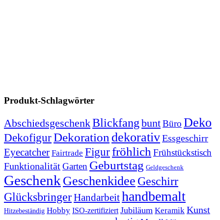
Produkt-Schlagwörter
Deko
Blickfang
Abschiedsgeschenk
bunt
Büro
dekorativ
Dekoration
Dekofigur
Essgeschirr
fröhlich
Figur
Eyecatcher
Frühstückstisch
Fairtrade
Geburtstag
Funktionalität
Garten
Geldgeschenk
Geschenk
Geschenkidee
Geschirr
handbemalt
Glücksbringer
Handarbeit
Kunst
Jubiläum
Keramik
Hobby
ISO-zertifiziert
Hitzebeständig