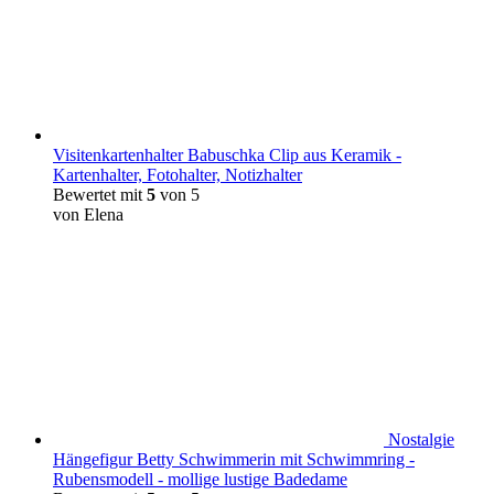
Visitenkartenhalter Babuschka Clip aus Keramik -
Kartenhalter, Fotohalter, Notizhalter
Bewertet mit
5
von 5
von Elena
Nostalgie
Hängefigur Betty Schwimmerin mit Schwimmring -
Rubensmodell - mollige lustige Badedame