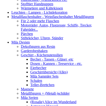
Stofftier Handpuppen
Wärmetiere und Kältekissen
Leuchten - Lampen - Lichtdekoration
Metallflaschenhalter - Weinflaschenhalter Metallfiguren
Für 2 oder mehr Flaschen
Motorräder, Autos, Flugzeuge, Schiffe, Trecker,
Fahrräder...
Pärchen
Stifteköcher, Uhren, Ständer
Mila Design
Dekofiguren aus Resin
Garderobenhaken
Geschirr - Küchenutensilien
Becher - Tassen - Gläser -etc
Dosen - Kannen - Teeservice - etc.
Eierbecher
Geschirrübersicht (Alles)
Mila Sammler Sets
Schalen
Teller-Brettchen
Magnete
Metallfiguren + (Metall-)schilder
Mila Serien
(Rosalie) Alice im Wunderland