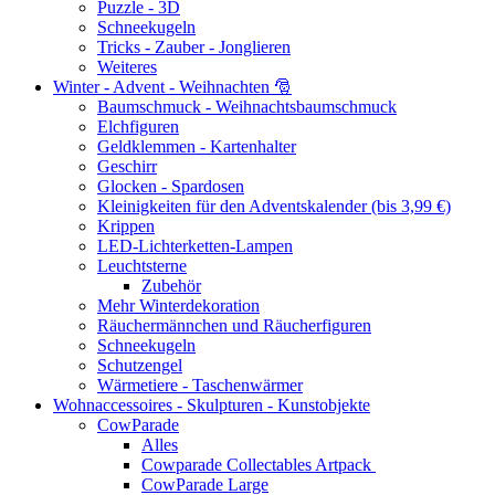
Puzzle - 3D
Schneekugeln
Tricks - Zauber - Jonglieren
Weiteres
Winter - Advent - Weihnachten 🎅
Baumschmuck - Weihnachtsbaumschmuck
Elchfiguren
Geldklemmen - Kartenhalter
Geschirr
Glocken - Spardosen
Kleinigkeiten für den Adventskalender (bis 3,99 €)
Krippen
LED-Lichterketten-Lampen
Leuchtsterne
Zubehör
Mehr Winterdekoration
Räuchermännchen und Räucherfiguren
Schneekugeln
Schutzengel
Wärmetiere - Taschenwärmer
Wohnaccessoires - Skulpturen - Kunstobjekte
CowParade
Alles
Cowparade Collectables Artpack
CowParade Large