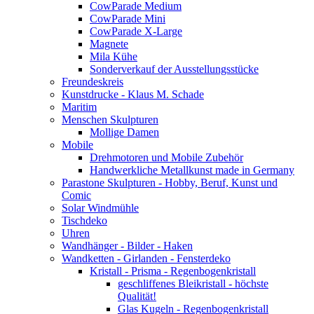
CowParade Medium
CowParade Mini
CowParade X-Large
Magnete
Mila Kühe
Sonderverkauf der Ausstellungsstücke
Freundeskreis
Kunstdrucke - Klaus M. Schade
Maritim
Menschen Skulpturen
Mollige Damen
Mobile
Drehmotoren und Mobile Zubehör
Handwerkliche Metallkunst made in Germany
Parastone Skulpturen - Hobby, Beruf, Kunst und
Comic
Solar Windmühle
Tischdeko
Uhren
Wandhänger - Bilder - Haken
Wandketten - Girlanden - Fensterdeko
Kristall - Prisma - Regenbogenkristall
geschliffenes Bleikristall - höchste
Qualität!
Glas Kugeln - Regenbogenkristall