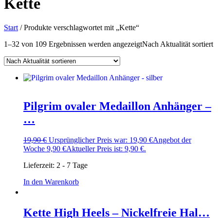
Kette
Start
/ Produkte verschlagwortet mit „Kette“
1–32 von 109 Ergebnissen werden angezeigt
Nach Aktualität sortiert
Pilgrim ovaler Medaillon Anhänger –
…
19,90
€
Ursprünglicher Preis war: 19,90 €
Angebot der
Woche
9,90
€
Aktueller Preis ist: 9,90 €.
Lieferzeit:
2 - 7 Tage
In den Warenkorb
Kette High Heels – Nickelfreie Hal…