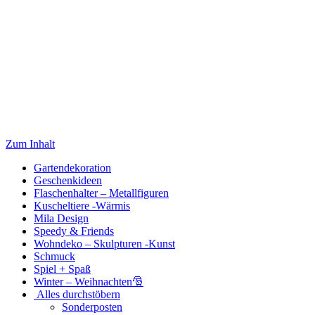
Zum Inhalt
Gartendekoration
Geschenkideen
Flaschenhalter – Metallfiguren
Kuscheltiere -Wärmis
Mila Design
Speedy & Friends
Wohndeko – Skulpturen -Kunst
Schmuck
Spiel + Spaß
Winter – Weihnachten🎅
Alles durchstöbern
Sonderposten