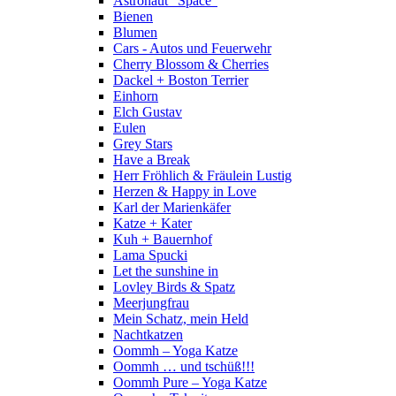
Astronaut "Space"
Bienen
Blumen
Cars - Autos und Feuerwehr
Cherry Blossom & Cherries
Dackel + Boston Terrier
Einhorn
Elch Gustav
Eulen
Grey Stars
Have a Break
Herr Fröhlich & Fräulein Lustig
Herzen & Happy in Love
Karl der Marienkäfer
Katze + Kater
Kuh + Bauernhof
Lama Spucki
Let the sunshine in
Lovley Birds & Spatz
Meerjungfrau
Mein Schatz, mein Held
Nachtkatzen
Oommh – Yoga Katze
Oommh … und tschüß!!!
Oommh Pure – Yoga Katze