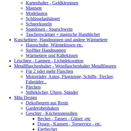
Kartenhalter - Geldklemmen
Magnete
Modelautos
Schlüsselanhänger
Schneekugeln
Spardosen - Sparschwein
Taschenwärmer + magische Handtücher
Kuscheltiere, Handpuppen und andere Wärmetiere
Hausschuhe, Wärmekissen etc.
Stofftier Handpuppen
Wärmetiere und Kältekissen
Leuchten - Lampen - Lichtdekoration
Metallflaschenhalter - Weinflaschenhalter Metallfiguren
Für 2 oder mehr Flaschen
Motorräder, Autos, Flugzeuge, Schiffe, Trecker,
Fahrräder...
Pärchen
Stifteköcher, Uhren, Ständer
Mila Design
Dekofiguren aus Resin
Garderobenhaken
Geschirr - Küchenutensilien
Becher - Tassen - Gläser -etc
Dosen - Kannen - Teeservice - etc.
Eierbecher