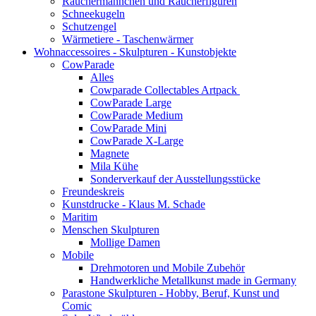
Räuchermännchen und Räucherfiguren
Schneekugeln
Schutzengel
Wärmetiere - Taschenwärmer
Wohnaccessoires - Skulpturen - Kunstobjekte
CowParade
Alles
Cowparade Collectables Artpack
CowParade Large
CowParade Medium
CowParade Mini
CowParade X-Large
Magnete
Mila Kühe
Sonderverkauf der Ausstellungsstücke
Freundeskreis
Kunstdrucke - Klaus M. Schade
Maritim
Menschen Skulpturen
Mollige Damen
Mobile
Drehmotoren und Mobile Zubehör
Handwerkliche Metallkunst made in Germany
Parastone Skulpturen - Hobby, Beruf, Kunst und
Comic