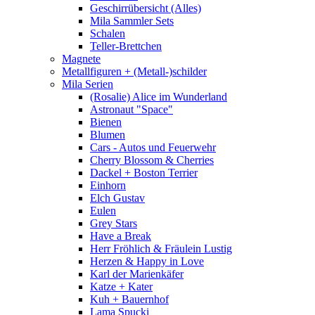
Geschirrübersicht (Alles)
Mila Sammler Sets
Schalen
Teller-Brettchen
Magnete
Metallfiguren + (Metall-)schilder
Mila Serien
(Rosalie) Alice im Wunderland
Astronaut "Space"
Bienen
Blumen
Cars - Autos und Feuerwehr
Cherry Blossom & Cherries
Dackel + Boston Terrier
Einhorn
Elch Gustav
Eulen
Grey Stars
Have a Break
Herr Fröhlich & Fräulein Lustig
Herzen & Happy in Love
Karl der Marienkäfer
Katze + Kater
Kuh + Bauernhof
Lama Spucki