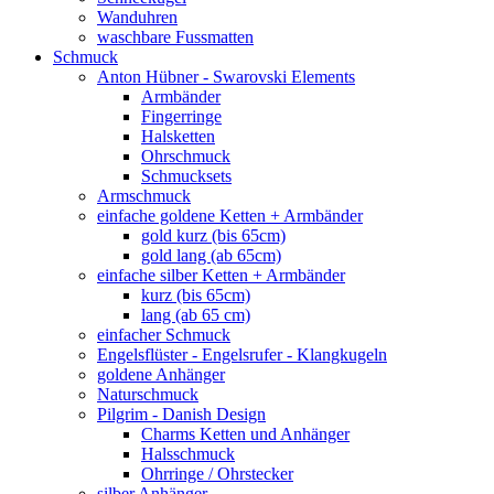
Wanduhren
waschbare Fussmatten
Schmuck
Anton Hübner - Swarovski Elements
Armbänder
Fingerringe
Halsketten
Ohrschmuck
Schmucksets
Armschmuck
einfache goldene Ketten + Armbänder
gold kurz (bis 65cm)
gold lang (ab 65cm)
einfache silber Ketten + Armbänder
kurz (bis 65cm)
lang (ab 65 cm)
einfacher Schmuck
Engelsflüster - Engelsrufer - Klangkugeln
goldene Anhänger
Naturschmuck
Pilgrim - Danish Design
Charms Ketten und Anhänger
Halsschmuck
Ohrringe / Ohrstecker
silber Anhänger