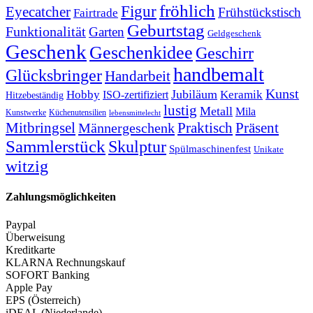
fröhlich
Figur
Eyecatcher
Frühstückstisch
Fairtrade
Geburtstag
Funktionalität
Garten
Geldgeschenk
Geschenk
Geschenkidee
Geschirr
handbemalt
Glücksbringer
Handarbeit
Kunst
Jubiläum
Keramik
Hobby
ISO-zertifiziert
Hitzebeständig
lustig
Metall
Mila
Kunstwerke
Küchenutensilien
lebensmittelecht
Mitbringsel
Praktisch
Präsent
Männergeschenk
Sammlerstück
Skulptur
Spülmaschinenfest
Unikate
witzig
Zahlungsmöglichkeiten
Paypal
Überweisung
Kreditkarte
KLARNA Rechnungskauf
SOFORT Banking
Apple Pay
EPS (Österreich)
iDEAL (Niederlande)