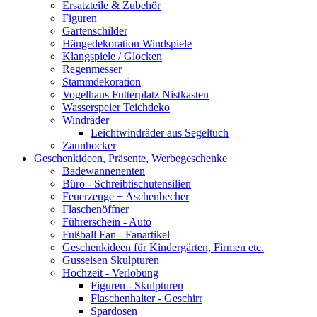
Ersatzteile & Zubehör
Figuren
Gartenschilder
Hängedekoration Windspiele
Klangspiele / Glocken
Regenmesser
Stammdekoration
Vogelhaus Futterplatz Nistkasten
Wasserspeier Teichdeko
Windräder
Leichtwindräder aus Segeltuch
Zaunhocker
Geschenkideen, Präsente, Werbegeschenke
Badewannenenten
Büro - Schreibtischutensilien
Feuerzeuge + Aschenbecher
Flaschenöffner
Führerschein - Auto
Fußball Fan - Fanartikel
Geschenkideen für Kindergärten, Firmen etc.
Gusseisen Skulpturen
Hochzeit - Verlobung
Figuren - Skulpturen
Flaschenhalter - Geschirr
Spardosen