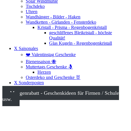
Solar Windmühle
Tischdeko
Uhren
Wandhänger - Bilder - Haken
Wandketten - Girlanden - Fensterdeko
Kristall - Prisma - Regenbogenkristall
geschliffenes Bleikristall - höchste
Qualität!
Glas Kugeln - Regenbogenkristall
X Saisonales
❤️ Valentinstag Geschenke
Bienensaison 🐝
Muttertags Geschenke 🤱
Herzen
Osterdeko und Geschenke 🐰
X Sonderposten
Mengenrabatt - Geschenkideen für Firmen / Schule
usw.