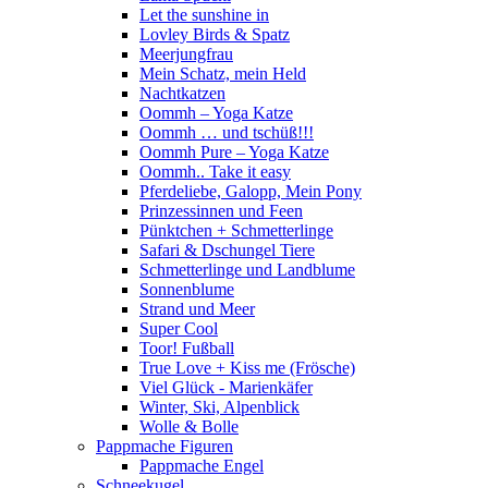
Let the sunshine in
Lovley Birds & Spatz
Meerjungfrau
Mein Schatz, mein Held
Nachtkatzen
Oommh – Yoga Katze
Oommh … und tschüß!!!
Oommh Pure – Yoga Katze
Oommh.. Take it easy
Pferdeliebe, Galopp, Mein Pony
Prinzessinnen und Feen
Pünktchen + Schmetterlinge
Safari & Dschungel Tiere
Schmetterlinge und Landblume
Sonnenblume
Strand und Meer
Super Cool
Toor! Fußball
True Love + Kiss me (Frösche)
Viel Glück - Marienkäfer
Winter, Ski, Alpenblick
Wolle & Bolle
Pappmache Figuren
Pappmache Engel
Schneekugel