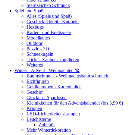
Sternzeichen Schmuck
Spiel und Spaß
Alles (Spiele und Spaß)
Geschicklichkeit - Knobeln
Hexbugs
Karten- und Brettspiele
Modellautos
Outdoor
Puzzle - 3D
Schneekugeln
Tricks - Zauber - Jonglieren
Weiteres
Winter - Advent - Weihnachten 🎅
Baumschmuck - Weihnachtsbaumschmuck
Elchfiguren
Geldklemmen - Kartenhalter
Geschirr
Glocken - Spardosen
Kleinigkeiten für den Adventskalender (bis 3,99 €)
Krippen
LED-Lichterketten-Lampen
Leuchtsterne
Zubehör
Mehr Winterdekoration