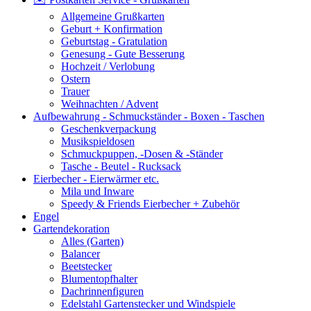
Allgemeine Grußkarten
Geburt + Konfirmation
Geburtstag - Gratulation
Genesung - Gute Besserung
Hochzeit / Verlobung
Ostern
Trauer
Weihnachten / Advent
Aufbewahrung - Schmuckständer - Boxen - Taschen
Geschenkverpackung
Musikspieldosen
Schmuckpuppen, -Dosen & -Ständer
Tasche - Beutel - Rucksack
Eierbecher - Eierwärmer etc.
Mila und Inware
Speedy & Friends Eierbecher + Zubehör
Engel
Gartendekoration
Alles (Garten)
Balancer
Beetstecker
Blumentopfhalter
Dachrinnenfiguren
Edelstahl Gartenstecker und Windspiele