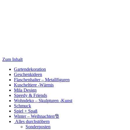
Zum Inhalt
Gartendekoration
Geschenkideen
Flaschenhalter – Metallfiguren
Kuscheltiere -Wärmis
Mila Design
Speedy & Friends
Wohndeko – Skulpturen -Kunst
Schmuck
Spiel + Spaß
Winter – Weihnachten🎅
Alles durchstöbern
Sonderposten