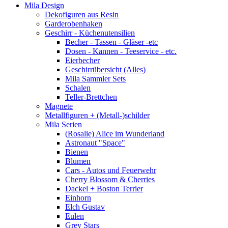
Mila Design
Dekofiguren aus Resin
Garderobenhaken
Geschirr - Küchenutensilien
Becher - Tassen - Gläser -etc
Dosen - Kannen - Teeservice - etc.
Eierbecher
Geschirrübersicht (Alles)
Mila Sammler Sets
Schalen
Teller-Brettchen
Magnete
Metallfiguren + (Metall-)schilder
Mila Serien
(Rosalie) Alice im Wunderland
Astronaut "Space"
Bienen
Blumen
Cars - Autos und Feuerwehr
Cherry Blossom & Cherries
Dackel + Boston Terrier
Einhorn
Elch Gustav
Eulen
Grey Stars