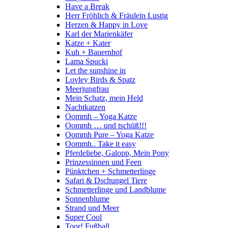
Have a Break
Herr Fröhlich & Fräulein Lustig
Herzen & Happy in Love
Karl der Marienkäfer
Katze + Kater
Kuh + Bauernhof
Lama Spucki
Let the sunshine in
Lovley Birds & Spatz
Meerjungfrau
Mein Schatz, mein Held
Nachtkatzen
Oommh – Yoga Katze
Oommh … und tschüß!!!
Oommh Pure – Yoga Katze
Oommh.. Take it easy
Pferdeliebe, Galopp, Mein Pony
Prinzessinnen und Feen
Pünktchen + Schmetterlinge
Safari & Dschungel Tiere
Schmetterlinge und Landblume
Sonnenblume
Strand und Meer
Super Cool
Toor! Fußball