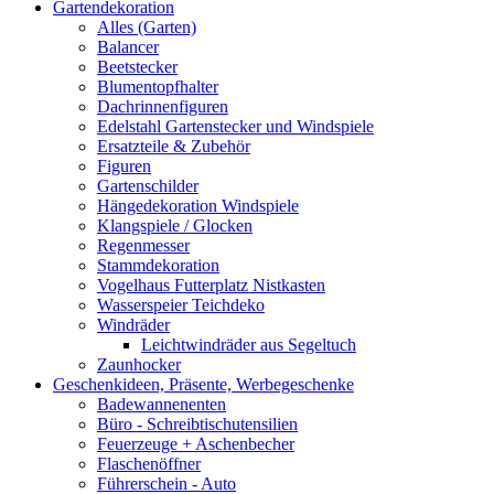
Gartendekoration
Alles (Garten)
Balancer
Beetstecker
Blumentopfhalter
Dachrinnenfiguren
Edelstahl Gartenstecker und Windspiele
Ersatzteile & Zubehör
Figuren
Gartenschilder
Hängedekoration Windspiele
Klangspiele / Glocken
Regenmesser
Stammdekoration
Vogelhaus Futterplatz Nistkasten
Wasserspeier Teichdeko
Windräder
Leichtwindräder aus Segeltuch
Zaunhocker
Geschenkideen, Präsente, Werbegeschenke
Badewannenenten
Büro - Schreibtischutensilien
Feuerzeuge + Aschenbecher
Flaschenöffner
Führerschein - Auto