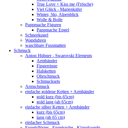
True Love + Kiss me (Frösche)
Viel Glück - Marienkäfer
Winter, Ski, Alpenblick
Wolle & Bolle
Pappmache Figuren
Pappmache Engel
Schneekugel
Wanduhren
waschbare Fussmatten
Schmuck
Anton Hübner - Swarovski Elements
Armbänder
Fingerringe
Halsketten
Ohrschmuck
Schmucksets
Armschmuck
einfache goldene Ketten + Armbänder
gold kurz (bis 65cm)
gold lang (ab 65cm)
einfache silber Ketten + Armbänder
kurz (bis 65cm)
lang (ab 65 cm)
einfacher Schmuck
Engelsflüster - Engelsrufer - Klangkugeln