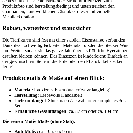
echtes Unikat. Leichte Farb- oder Strukturdifferenzen zum
Produktfoto sind herstellungsbedingt und unterstreichen den
charmanten, handwerklichen Charakter dieser individuellen
Metalldekoration.
Robust, wetterfest und standsicher
Die Tierfiguren sind fest mit einer stabilen Eisenstange verbunden.
Dank des hochwertig lackierten Materials trotzden die Stecker Wind
und Wetter, sodass sie das ganze Jahr über als fröhliche Eyecatcher
draußen bleiben können. Das Einsetzen ist kinderleicht: Einfach an
der gewünschten Stelle in die Erde oder den Pflanzkübel stecken –
fertig!
Produktdetails & Maße auf einen Blick:
Material:
Lackiertes Eisen (wetterfest & langlebig)
Herstellung:
Liebevolle Handarbeit
Lieferumfang:
1 Stück nach Auswahl oder komplettes 3er-
Set
Erhältliche Gesamtlängen:
ca. 87 cm oder ca. 104 cm
Die reinen Motiv-Maße (ohne Stab):
Kuh-Motiv:
ca. 19 x 6 x 9 cm