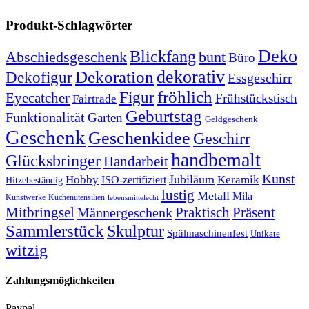
Produkt-Schlagwörter
Deko
Blickfang
Abschiedsgeschenk
bunt
Büro
dekorativ
Dekoration
Dekofigur
Essgeschirr
fröhlich
Figur
Eyecatcher
Frühstückstisch
Fairtrade
Geburtstag
Funktionalität
Garten
Geldgeschenk
Geschenk
Geschenkidee
Geschirr
handbemalt
Glücksbringer
Handarbeit
Kunst
Jubiläum
Keramik
Hobby
ISO-zertifiziert
Hitzebeständig
lustig
Metall
Mila
Kunstwerke
Küchenutensilien
lebensmittelecht
Mitbringsel
Praktisch
Präsent
Männergeschenk
Sammlerstück
Skulptur
Spülmaschinenfest
Unikate
witzig
Zahlungsmöglichkeiten
Paypal