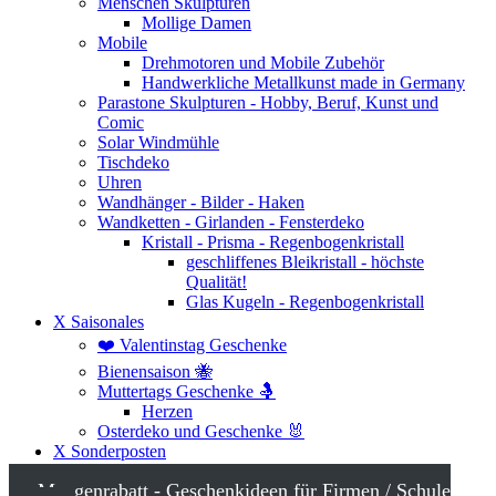
Menschen Skulpturen
Mollige Damen
Mobile
Drehmotoren und Mobile Zubehör
Handwerkliche Metallkunst made in Germany
Parastone Skulpturen - Hobby, Beruf, Kunst und
Comic
Solar Windmühle
Tischdeko
Uhren
Wandhänger - Bilder - Haken
Wandketten - Girlanden - Fensterdeko
Kristall - Prisma - Regenbogenkristall
geschliffenes Bleikristall - höchste
Qualität!
Glas Kugeln - Regenbogenkristall
X Saisonales
❤️ Valentinstag Geschenke
Bienensaison 🐝
Muttertags Geschenke 🤱
Herzen
Osterdeko und Geschenke 🐰
X Sonderposten
Mengenrabatt - Geschenkideen für Firmen / Schule