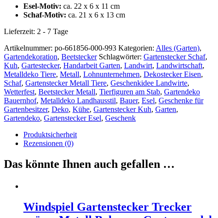
Esel-Motiv:
ca. 22 x 6 x 11 cm
Schaf-Motiv:
ca. 21 x 6 x 13 cm
Lieferzeit:
2 - 7 Tage
Artikelnummer:
po-661856-000-993
Kategorien:
Alles (Garten)
,
Gartendekoration
,
Beetstecker
Schlagwörter:
Gartenstecker Schaf
,
Kuh
,
Gartestecker
,
Handarbeit Garten
,
Landwirt
,
Landwirtschaft
,
Metalldeko Tiere
,
Metall
,
Lohnunternehmen
,
Dekostecker Eisen
,
Schaf
,
Gartenstecker Metall Tiere
,
Geschenkidee Landwirte
,
Wetterfest
,
Beetstecker Metall
,
Tierfiguren am Stab
,
Gartendeko
Bauernhof
,
Metalldeko Landhausstil
,
Bauer
,
Esel
,
Geschenke für
Gartenbesitzer
,
Deko
,
Kühe
,
Gartenstecker Kuh
,
Garten
,
Gartendeko
,
Gartenstecker Esel
,
Geschenk
Produktsicherheit
Rezensionen (0)
Das könnte Ihnen auch gefallen …
Windspiel Gartenstecker Trecker