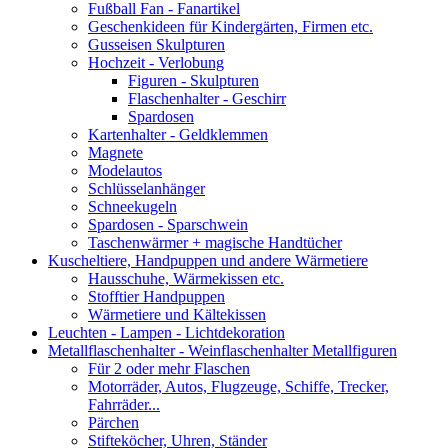
Fußball Fan - Fanartikel
Geschenkideen für Kindergärten, Firmen etc.
Gusseisen Skulpturen
Hochzeit - Verlobung
Figuren - Skulpturen
Flaschenhalter - Geschirr
Spardosen
Kartenhalter - Geldklemmen
Magnete
Modelautos
Schlüsselanhänger
Schneekugeln
Spardosen - Sparschwein
Taschenwärmer + magische Handtücher
Kuscheltiere, Handpuppen und andere Wärmetiere
Hausschuhe, Wärmekissen etc.
Stofftier Handpuppen
Wärmetiere und Kältekissen
Leuchten - Lampen - Lichtdekoration
Metallflaschenhalter - Weinflaschenhalter Metallfiguren
Für 2 oder mehr Flaschen
Motorräder, Autos, Flugzeuge, Schiffe, Trecker,
Fahrräder...
Pärchen
Stifteköcher, Uhren, Ständer