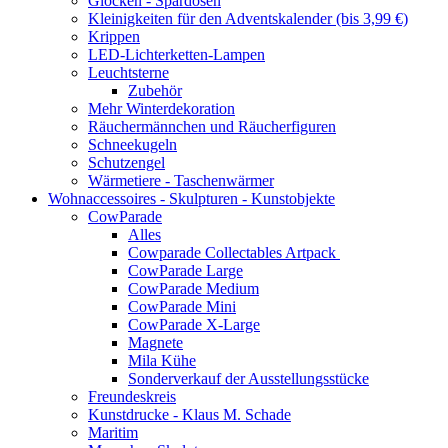
Glocken - Spardosen
Kleinigkeiten für den Adventskalender (bis 3,99 €)
Krippen
LED-Lichterketten-Lampen
Leuchtsterne
Zubehör
Mehr Winterdekoration
Räuchermännchen und Räucherfiguren
Schneekugeln
Schutzengel
Wärmetiere - Taschenwärmer
Wohnaccessoires - Skulpturen - Kunstobjekte
CowParade
Alles
Cowparade Collectables Artpack
CowParade Large
CowParade Medium
CowParade Mini
CowParade X-Large
Magnete
Mila Kühe
Sonderverkauf der Ausstellungsstücke
Freundeskreis
Kunstdrucke - Klaus M. Schade
Maritim