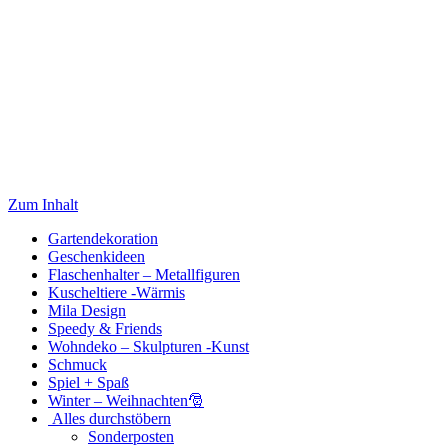
Zum Inhalt
Gartendekoration
Geschenkideen
Flaschenhalter – Metallfiguren
Kuscheltiere -Wärmis
Mila Design
Speedy & Friends
Wohndeko – Skulpturen -Kunst
Schmuck
Spiel + Spaß
Winter – Weihnachten🎅
Alles durchstöbern
Sonderposten