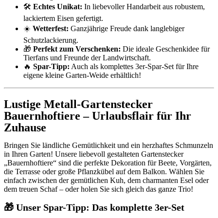
🛠️
Echtes Unikat:
In liebevoller Handarbeit aus robustem,
lackiertem Eisen gefertigt.
☀️
Wetterfest:
Ganzjährige Freude dank langlebiger
Schutzlackierung.
🎁
Perfekt zum Verschenken:
Die ideale Geschenkidee für
Tierfans und Freunde der Landwirtschaft.
🔥
Spar-Tipp:
Auch als komplettes 3er-Spar-Set für Ihre
eigene kleine Garten-Weide erhältlich!
Lustige Metall-Gartenstecker
Bauernhoftiere – Urlaubsflair für Ihr
Zuhause
Bringen Sie ländliche Gemütlichkeit und ein herzhaftes Schmunzeln
in Ihren Garten! Unsere liebevoll gestalteten Gartenstecker
„Bauernhoftiere“ sind die perfekte Dekoration für Beete, Vorgärten,
die Terrasse oder große Pflanzkübel auf dem Balkon. Wählen Sie
einfach zwischen der gemütlichen Kuh, dem charmanten Esel oder
dem treuen Schaf – oder holen Sie sich gleich das ganze Trio!
🎁 Unser Spar-Tipp: Das komplette 3er-Set