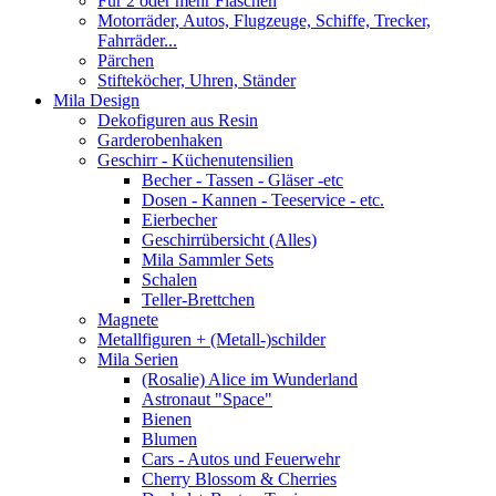
Für 2 oder mehr Flaschen
Motorräder, Autos, Flugzeuge, Schiffe, Trecker,
Fahrräder...
Pärchen
Stifteköcher, Uhren, Ständer
Mila Design
Dekofiguren aus Resin
Garderobenhaken
Geschirr - Küchenutensilien
Becher - Tassen - Gläser -etc
Dosen - Kannen - Teeservice - etc.
Eierbecher
Geschirrübersicht (Alles)
Mila Sammler Sets
Schalen
Teller-Brettchen
Magnete
Metallfiguren + (Metall-)schilder
Mila Serien
(Rosalie) Alice im Wunderland
Astronaut "Space"
Bienen
Blumen
Cars - Autos und Feuerwehr
Cherry Blossom & Cherries