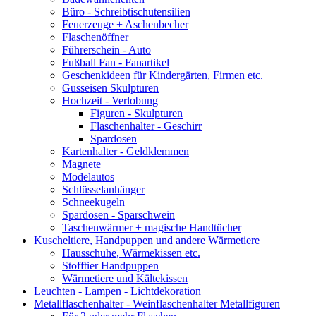
Büro - Schreibtischutensilien
Feuerzeuge + Aschenbecher
Flaschenöffner
Führerschein - Auto
Fußball Fan - Fanartikel
Geschenkideen für Kindergärten, Firmen etc.
Gusseisen Skulpturen
Hochzeit - Verlobung
Figuren - Skulpturen
Flaschenhalter - Geschirr
Spardosen
Kartenhalter - Geldklemmen
Magnete
Modelautos
Schlüsselanhänger
Schneekugeln
Spardosen - Sparschwein
Taschenwärmer + magische Handtücher
Kuscheltiere, Handpuppen und andere Wärmetiere
Hausschuhe, Wärmekissen etc.
Stofftier Handpuppen
Wärmetiere und Kältekissen
Leuchten - Lampen - Lichtdekoration
Metallflaschenhalter - Weinflaschenhalter Metallfiguren