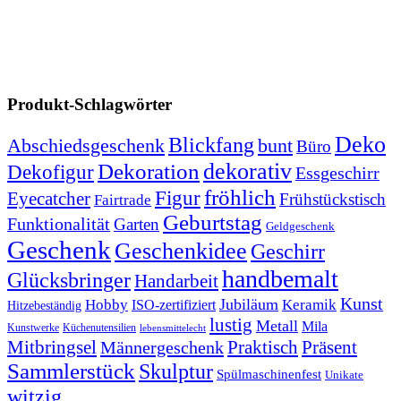
Produkt-Schlagwörter
Deko
Blickfang
Abschiedsgeschenk
bunt
Büro
dekorativ
Dekoration
Dekofigur
Essgeschirr
fröhlich
Figur
Eyecatcher
Frühstückstisch
Fairtrade
Geburtstag
Funktionalität
Garten
Geldgeschenk
Geschenk
Geschenkidee
Geschirr
handbemalt
Glücksbringer
Handarbeit
Kunst
Jubiläum
Keramik
Hobby
ISO-zertifiziert
Hitzebeständig
lustig
Metall
Mila
Kunstwerke
Küchenutensilien
lebensmittelecht
Mitbringsel
Praktisch
Präsent
Männergeschenk
Sammlerstück
Skulptur
Spülmaschinenfest
Unikate
witzig