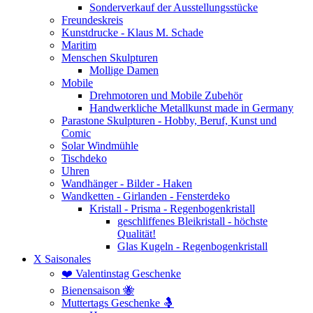
Sonderverkauf der Ausstellungsstücke
Freundeskreis
Kunstdrucke - Klaus M. Schade
Maritim
Menschen Skulpturen
Mollige Damen
Mobile
Drehmotoren und Mobile Zubehör
Handwerkliche Metallkunst made in Germany
Parastone Skulpturen - Hobby, Beruf, Kunst und
Comic
Solar Windmühle
Tischdeko
Uhren
Wandhänger - Bilder - Haken
Wandketten - Girlanden - Fensterdeko
Kristall - Prisma - Regenbogenkristall
geschliffenes Bleikristall - höchste
Qualität!
Glas Kugeln - Regenbogenkristall
X Saisonales
❤️ Valentinstag Geschenke
Bienensaison 🐝
Muttertags Geschenke 🤱