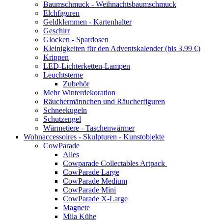
Baumschmuck - Weihnachtsbaumschmuck
Elchfiguren
Geldklemmen - Kartenhalter
Geschirr
Glocken - Spardosen
Kleinigkeiten für den Adventskalender (bis 3,99 €)
Krippen
LED-Lichterketten-Lampen
Leuchtsterne
Zubehör
Mehr Winterdekoration
Räuchermännchen und Räucherfiguren
Schneekugeln
Schutzengel
Wärmetiere - Taschenwärmer
Wohnaccessoires - Skulpturen - Kunstobjekte
CowParade
Alles
Cowparade Collectables Artpack
CowParade Large
CowParade Medium
CowParade Mini
CowParade X-Large
Magnete
Mila Kühe