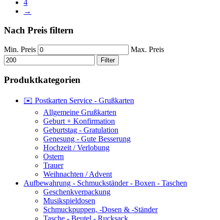
4
→
Nach Preis filtern
Min. Preis
Max. Preis
Filter
Produktkategorien
✉️ Postkarten Service - Grußkarten
Allgemeine Grußkarten
Geburt + Konfirmation
Geburtstag - Gratulation
Genesung - Gute Besserung
Hochzeit / Verlobung
Ostern
Trauer
Weihnachten / Advent
Aufbewahrung - Schmuckständer - Boxen - Taschen
Geschenkverpackung
Musikspieldosen
Schmuckpuppen, -Dosen & -Ständer
Tasche - Beutel - Rucksack