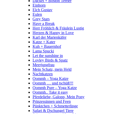
Dackel + Boston Terrier
Einhorn
Elch Gustav
Eulen
Grey Stars
Have a Break
Herr Fröhlich & Fräulein Lustig
Herzen & Happy in Love
Karl der Marienkäfer
Katze + Kater
Kuh + Bauernhof
Lama Spucki
Let the sunshine in
Lovley Birds & Spatz
Meerjungfrau
Mein Schatz, mein Held
Nachtkatzen
Oommh – Yoga Katze
Oommh … und tschüß!!!
Oommh Pure – Yoga Katze
Oommh.. Take it easy
Pferdeliebe, Galopp, Mein Pony
Prinzessinnen und Feen
Pünktchen + Schmetterlinge
Safari & Dschungel Tiere