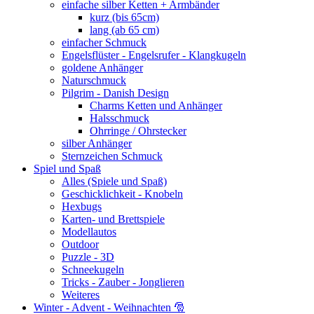
einfache silber Ketten + Armbänder
kurz (bis 65cm)
lang (ab 65 cm)
einfacher Schmuck
Engelsflüster - Engelsrufer - Klangkugeln
goldene Anhänger
Naturschmuck
Pilgrim - Danish Design
Charms Ketten und Anhänger
Halsschmuck
Ohrringe / Ohrstecker
silber Anhänger
Sternzeichen Schmuck
Spiel und Spaß
Alles (Spiele und Spaß)
Geschicklichkeit - Knobeln
Hexbugs
Karten- und Brettspiele
Modellautos
Outdoor
Puzzle - 3D
Schneekugeln
Tricks - Zauber - Jonglieren
Weiteres
Winter - Advent - Weihnachten 🎅