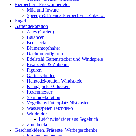
Eierbecher - Eierwärmer etc.
Mila und Inware
Speedy & Friends Eierbecher + Zubehör
Engel
Gartendekoration
Alles (Garten)
Balancer
Beetstecker
Blumentopfhalter
Dachrinnenfiguren
Edelstahl Gartenstecker und Windspiele
Ersatzteile & Zubehör
Figuren
Gartenschilder
Hängedekoration Windspiele
Klangspiele / Glocken
Regenmesser
Stammdekoration
Vogelhaus Futterplatz Nistkasten
Wasserspeier Teichdeko
Windräder
Leichtwindräder aus Segeltuch
Zaunhocker
Geschenkideen, Präsente, Werbegeschenke
Badewannenenten