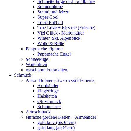
Schmetterlinge und Landblume
Sonnenblume
Strand und Meer
Super Cool
Toor! Fußball
True Love + Kiss me (Frösche)
Viel Glück - Marienkäfer
Winter, Ski, Alpenblick
Wolle & Bolle
Pappmache Figuren
Pappmache Engel
Schneekugel
Wanduhren
waschbare Fussmatten
Schmuck
Anton Hübner - Swarovski Elements
Armbänder
Fingerringe
Halsketten
Ohrschmuck
Schmucksets
Armschmuck
einfache goldene Ketten + Armbänder
gold kurz (bis 65cm)
gold lang (ab 65cm)