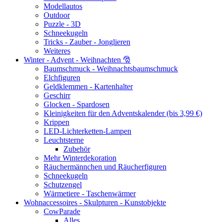
Modellautos
Outdoor
Puzzle - 3D
Schneekugeln
Tricks - Zauber - Jonglieren
Weiteres
Winter - Advent - Weihnachten 🎅
Baumschmuck - Weihnachtsbaumschmuck
Elchfiguren
Geldklemmen - Kartenhalter
Geschirr
Glocken - Spardosen
Kleinigkeiten für den Adventskalender (bis 3,99 €)
Krippen
LED-Lichterketten-Lampen
Leuchtsterne
Zubehör
Mehr Winterdekoration
Räuchermännchen und Räucherfiguren
Schneekugeln
Schutzengel
Wärmetiere - Taschenwärmer
Wohnaccessoires - Skulpturen - Kunstobjekte
CowParade
Alles