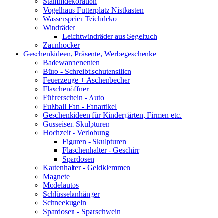
Stammdekoration
Vogelhaus Futterplatz Nistkasten
Wasserspeier Teichdeko
Windräder
Leichtwindräder aus Segeltuch
Zaunhocker
Geschenkideen, Präsente, Werbegeschenke
Badewannenenten
Büro - Schreibtischutensilien
Feuerzeuge + Aschenbecher
Flaschenöffner
Führerschein - Auto
Fußball Fan - Fanartikel
Geschenkideen für Kindergärten, Firmen etc.
Gusseisen Skulpturen
Hochzeit - Verlobung
Figuren - Skulpturen
Flaschenhalter - Geschirr
Spardosen
Kartenhalter - Geldklemmen
Magnete
Modelautos
Schlüsselanhänger
Schneekugeln
Spardosen - Sparschwein