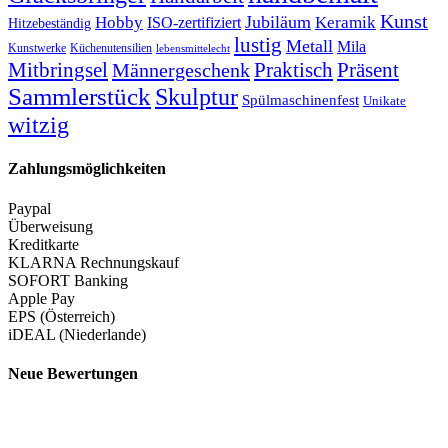
Kunst
Jubiläum
Keramik
Hobby
ISO-zertifiziert
Hitzebeständig
lustig
Metall
Mila
Kunstwerke
Küchenutensilien
lebensmittelecht
Mitbringsel
Praktisch
Präsent
Männergeschenk
Sammlerstück
Skulptur
Spülmaschinenfest
Unikate
witzig
Zahlungsmöglichkeiten
Paypal
Überweisung
Kreditkarte
KLARNA Rechnungskauf
SOFORT Banking
Apple Pay
EPS (Österreich)
iDEAL (Niederlande)
Neue Bewertungen