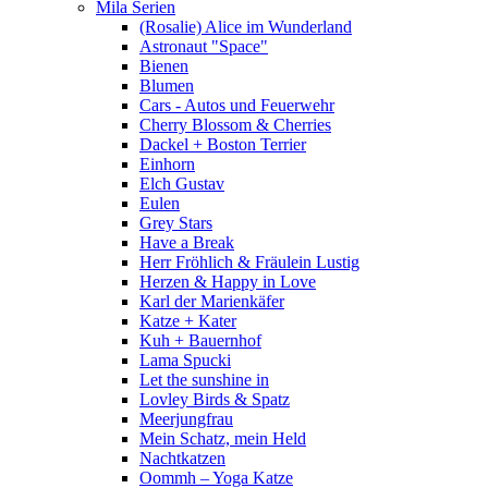
Mila Serien
(Rosalie) Alice im Wunderland
Astronaut "Space"
Bienen
Blumen
Cars - Autos und Feuerwehr
Cherry Blossom & Cherries
Dackel + Boston Terrier
Einhorn
Elch Gustav
Eulen
Grey Stars
Have a Break
Herr Fröhlich & Fräulein Lustig
Herzen & Happy in Love
Karl der Marienkäfer
Katze + Kater
Kuh + Bauernhof
Lama Spucki
Let the sunshine in
Lovley Birds & Spatz
Meerjungfrau
Mein Schatz, mein Held
Nachtkatzen
Oommh – Yoga Katze