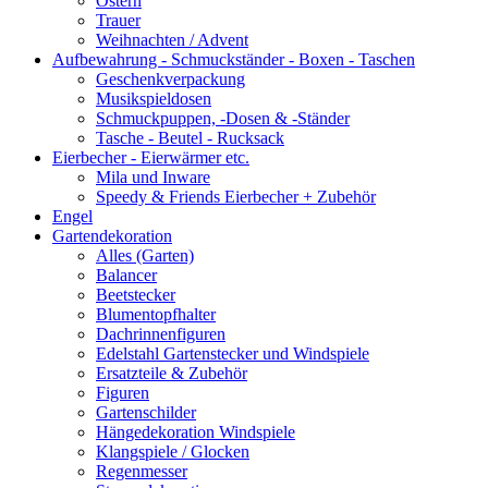
Ostern
Trauer
Weihnachten / Advent
Aufbewahrung - Schmuckständer - Boxen - Taschen
Geschenkverpackung
Musikspieldosen
Schmuckpuppen, -Dosen & -Ständer
Tasche - Beutel - Rucksack
Eierbecher - Eierwärmer etc.
Mila und Inware
Speedy & Friends Eierbecher + Zubehör
Engel
Gartendekoration
Alles (Garten)
Balancer
Beetstecker
Blumentopfhalter
Dachrinnenfiguren
Edelstahl Gartenstecker und Windspiele
Ersatzteile & Zubehör
Figuren
Gartenschilder
Hängedekoration Windspiele
Klangspiele / Glocken
Regenmesser