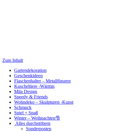
Zum Inhalt
Gartendekoration
Geschenkideen
Flaschenhalter – Metallfiguren
Kuscheltiere -Wärmis
Mila Design
Speedy & Friends
Wohndeko – Skulpturen -Kunst
Schmuck
Spiel + Spaß
Winter – Weihnachten🎅
Alles durchstöbern
Sonderposten