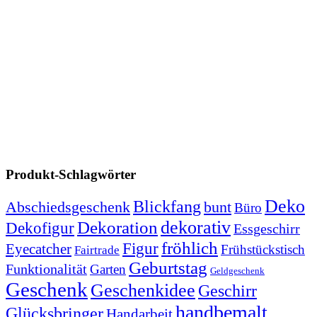
Produkt-Schlagwörter
Deko
Blickfang
Abschiedsgeschenk
bunt
Büro
dekorativ
Dekoration
Dekofigur
Essgeschirr
fröhlich
Figur
Eyecatcher
Frühstückstisch
Fairtrade
Geburtstag
Funktionalität
Garten
Geldgeschenk
Geschenk
Geschenkidee
Geschirr
handbemalt
Glücksbringer
Handarbeit