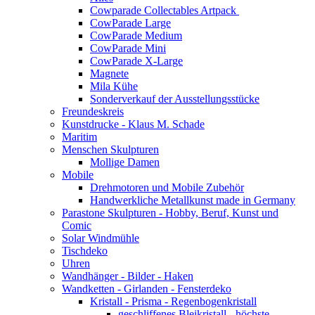
Cowparade Collectables Artpack
CowParade Large
CowParade Medium
CowParade Mini
CowParade X-Large
Magnete
Mila Kühe
Sonderverkauf der Ausstellungsstücke
Freundeskreis
Kunstdrucke - Klaus M. Schade
Maritim
Menschen Skulpturen
Mollige Damen
Mobile
Drehmotoren und Mobile Zubehör
Handwerkliche Metallkunst made in Germany
Parastone Skulpturen - Hobby, Beruf, Kunst und
Comic
Solar Windmühle
Tischdeko
Uhren
Wandhänger - Bilder - Haken
Wandketten - Girlanden - Fensterdeko
Kristall - Prisma - Regenbogenkristall
geschliffenes Bleikristall - höchste