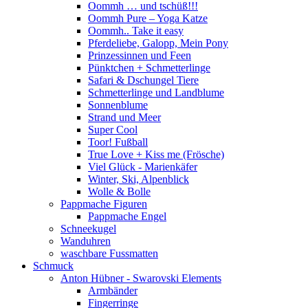
Oommh … und tschüß!!!
Oommh Pure – Yoga Katze
Oommh.. Take it easy
Pferdeliebe, Galopp, Mein Pony
Prinzessinnen und Feen
Pünktchen + Schmetterlinge
Safari & Dschungel Tiere
Schmetterlinge und Landblume
Sonnenblume
Strand und Meer
Super Cool
Toor! Fußball
True Love + Kiss me (Frösche)
Viel Glück - Marienkäfer
Winter, Ski, Alpenblick
Wolle & Bolle
Pappmache Figuren
Pappmache Engel
Schneekugel
Wanduhren
waschbare Fussmatten
Schmuck
Anton Hübner - Swarovski Elements
Armbänder
Fingerringe