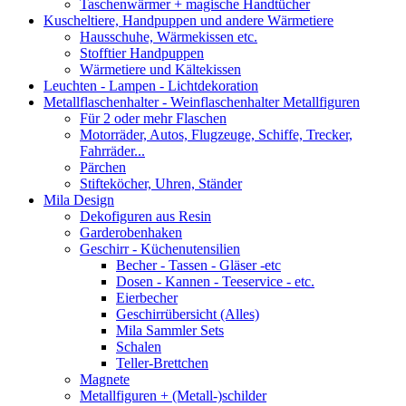
Taschenwärmer + magische Handtücher
Kuscheltiere, Handpuppen und andere Wärmetiere
Hausschuhe, Wärmekissen etc.
Stofftier Handpuppen
Wärmetiere und Kältekissen
Leuchten - Lampen - Lichtdekoration
Metallflaschenhalter - Weinflaschenhalter Metallfiguren
Für 2 oder mehr Flaschen
Motorräder, Autos, Flugzeuge, Schiffe, Trecker,
Fahrräder...
Pärchen
Stifteköcher, Uhren, Ständer
Mila Design
Dekofiguren aus Resin
Garderobenhaken
Geschirr - Küchenutensilien
Becher - Tassen - Gläser -etc
Dosen - Kannen - Teeservice - etc.
Eierbecher
Geschirrübersicht (Alles)
Mila Sammler Sets
Schalen
Teller-Brettchen
Magnete
Metallfiguren + (Metall-)schilder