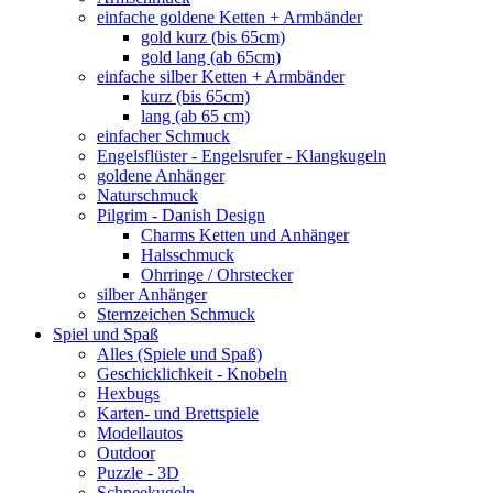
einfache goldene Ketten + Armbänder
gold kurz (bis 65cm)
gold lang (ab 65cm)
einfache silber Ketten + Armbänder
kurz (bis 65cm)
lang (ab 65 cm)
einfacher Schmuck
Engelsflüster - Engelsrufer - Klangkugeln
goldene Anhänger
Naturschmuck
Pilgrim - Danish Design
Charms Ketten und Anhänger
Halsschmuck
Ohrringe / Ohrstecker
silber Anhänger
Sternzeichen Schmuck
Spiel und Spaß
Alles (Spiele und Spaß)
Geschicklichkeit - Knobeln
Hexbugs
Karten- und Brettspiele
Modellautos
Outdoor
Puzzle - 3D
Schneekugeln