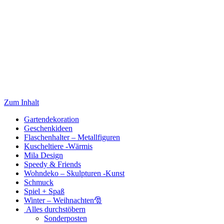
Zum Inhalt
Gartendekoration
Geschenkideen
Flaschenhalter – Metallfiguren
Kuscheltiere -Wärmis
Mila Design
Speedy & Friends
Wohndeko – Skulpturen -Kunst
Schmuck
Spiel + Spaß
Winter – Weihnachten🎅
Alles durchstöbern
Sonderposten