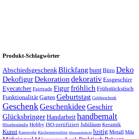
Produkt-Schlagwörter
Deko
Blickfang
Abschiedsgeschenk
bunt
Büro
Dekoration
dekorativ
Dekofigur
Essgeschirr
fröhlich
Figur
Eyecatcher
Frühstückstisch
Fairtrade
Geburtstag
Funktionalität
Garten
Geldgeschenk
Geschenk
Geschenkidee
Geschirr
handbemalt
Glücksbringer
Handarbeit
Jubiläum
Hobby
ISO-zertifiziert
Keramik
Hitzebeständig
lustig
Kunst
Metall
Mila
Kunstwerke
Küchenutensilien
lebensmittelecht