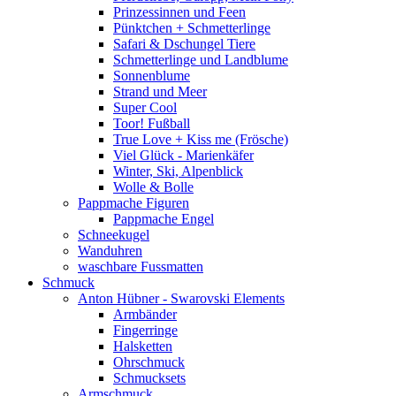
Prinzessinnen und Feen
Pünktchen + Schmetterlinge
Safari & Dschungel Tiere
Schmetterlinge und Landblume
Sonnenblume
Strand und Meer
Super Cool
Toor! Fußball
True Love + Kiss me (Frösche)
Viel Glück - Marienkäfer
Winter, Ski, Alpenblick
Wolle & Bolle
Pappmache Figuren
Pappmache Engel
Schneekugel
Wanduhren
waschbare Fussmatten
Schmuck
Anton Hübner - Swarovski Elements
Armbänder
Fingerringe
Halsketten
Ohrschmuck
Schmucksets
Armschmuck