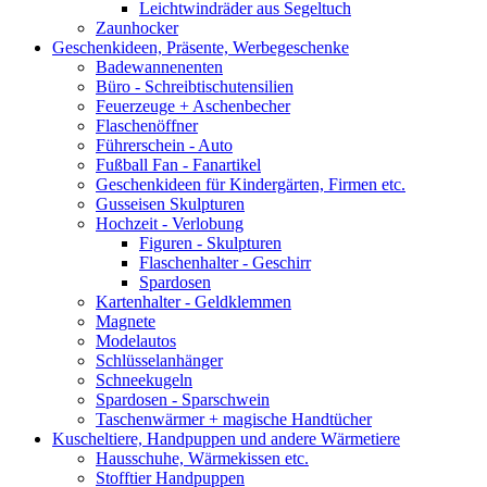
Leichtwindräder aus Segeltuch
Zaunhocker
Geschenkideen, Präsente, Werbegeschenke
Badewannenenten
Büro - Schreibtischutensilien
Feuerzeuge + Aschenbecher
Flaschenöffner
Führerschein - Auto
Fußball Fan - Fanartikel
Geschenkideen für Kindergärten, Firmen etc.
Gusseisen Skulpturen
Hochzeit - Verlobung
Figuren - Skulpturen
Flaschenhalter - Geschirr
Spardosen
Kartenhalter - Geldklemmen
Magnete
Modelautos
Schlüsselanhänger
Schneekugeln
Spardosen - Sparschwein
Taschenwärmer + magische Handtücher
Kuscheltiere, Handpuppen und andere Wärmetiere
Hausschuhe, Wärmekissen etc.
Stofftier Handpuppen