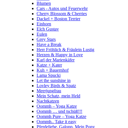
Blumen
Cars - Autos und Feuerwehr
Cherry Blossom & Cherries
Dackel + Boston Terrier
Einhorn
Elch Gustav
Eulen
Grey Stars
Have a Break
Herr Fröhlich & Fräulein Lustig
Herzen & Happy in Love
Karl der Marienkäfer
Katze + Kater
Kuh + Bauernhof
Lama Spucki
Let the sunshine in
Lovley Birds & Spatz
Meerjungfrau
Mein Schatz, mein Held
Nachtkatzen
Oommh – Yoga Katze
Oommh … und tschüß!!!
Oommh Pure – Yoga Katze
Oommh.. Take it easy
Pferdeliebe, Galopp, Mein Pony