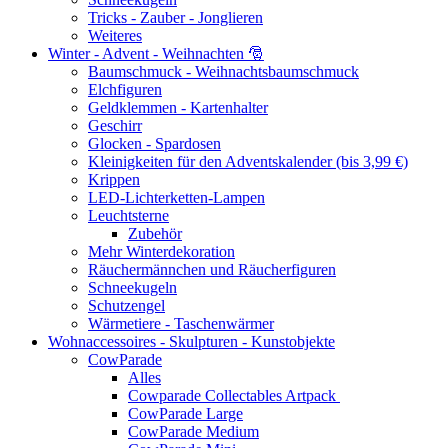
Tricks - Zauber - Jonglieren
Weiteres
Winter - Advent - Weihnachten 🎅
Baumschmuck - Weihnachtsbaumschmuck
Elchfiguren
Geldklemmen - Kartenhalter
Geschirr
Glocken - Spardosen
Kleinigkeiten für den Adventskalender (bis 3,99 €)
Krippen
LED-Lichterketten-Lampen
Leuchtsterne
Zubehör
Mehr Winterdekoration
Räuchermännchen und Räucherfiguren
Schneekugeln
Schutzengel
Wärmetiere - Taschenwärmer
Wohnaccessoires - Skulpturen - Kunstobjekte
CowParade
Alles
Cowparade Collectables Artpack
CowParade Large
CowParade Medium