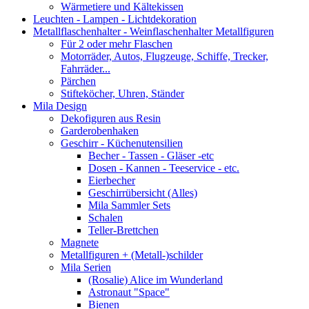
Wärmetiere und Kältekissen
Leuchten - Lampen - Lichtdekoration
Metallflaschenhalter - Weinflaschenhalter Metallfiguren
Für 2 oder mehr Flaschen
Motorräder, Autos, Flugzeuge, Schiffe, Trecker,
Fahrräder...
Pärchen
Stifteköcher, Uhren, Ständer
Mila Design
Dekofiguren aus Resin
Garderobenhaken
Geschirr - Küchenutensilien
Becher - Tassen - Gläser -etc
Dosen - Kannen - Teeservice - etc.
Eierbecher
Geschirrübersicht (Alles)
Mila Sammler Sets
Schalen
Teller-Brettchen
Magnete
Metallfiguren + (Metall-)schilder
Mila Serien
(Rosalie) Alice im Wunderland
Astronaut "Space"
Bienen