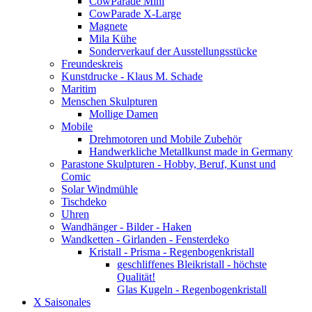
CowParade Mini
CowParade X-Large
Magnete
Mila Kühe
Sonderverkauf der Ausstellungsstücke
Freundeskreis
Kunstdrucke - Klaus M. Schade
Maritim
Menschen Skulpturen
Mollige Damen
Mobile
Drehmotoren und Mobile Zubehör
Handwerkliche Metallkunst made in Germany
Parastone Skulpturen - Hobby, Beruf, Kunst und
Comic
Solar Windmühle
Tischdeko
Uhren
Wandhänger - Bilder - Haken
Wandketten - Girlanden - Fensterdeko
Kristall - Prisma - Regenbogenkristall
geschliffenes Bleikristall - höchste
Qualität!
Glas Kugeln - Regenbogenkristall
X Saisonales