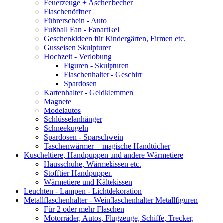
Feuerzeuge + Aschenbecher
Flaschenöffner
Führerschein - Auto
Fußball Fan - Fanartikel
Geschenkideen für Kindergärten, Firmen etc.
Gusseisen Skulpturen
Hochzeit - Verlobung
Figuren - Skulpturen
Flaschenhalter - Geschirr
Spardosen
Kartenhalter - Geldklemmen
Magnete
Modelautos
Schlüsselanhänger
Schneekugeln
Spardosen - Sparschwein
Taschenwärmer + magische Handtücher
Kuscheltiere, Handpuppen und andere Wärmetiere
Hausschuhe, Wärmekissen etc.
Stofftier Handpuppen
Wärmetiere und Kältekissen
Leuchten - Lampen - Lichtdekoration
Metallflaschenhalter - Weinflaschenhalter Metallfiguren
Für 2 oder mehr Flaschen
Motorräder, Autos, Flugzeuge, Schiffe, Trecker,