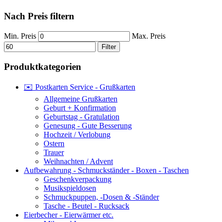
Nach Preis filtern
Min. Preis
Max. Preis
Filter
Produktkategorien
✉️ Postkarten Service - Grußkarten
Allgemeine Grußkarten
Geburt + Konfirmation
Geburtstag - Gratulation
Genesung - Gute Besserung
Hochzeit / Verlobung
Ostern
Trauer
Weihnachten / Advent
Aufbewahrung - Schmuckständer - Boxen - Taschen
Geschenkverpackung
Musikspieldosen
Schmuckpuppen, -Dosen & -Ständer
Tasche - Beutel - Rucksack
Eierbecher - Eierwärmer etc.