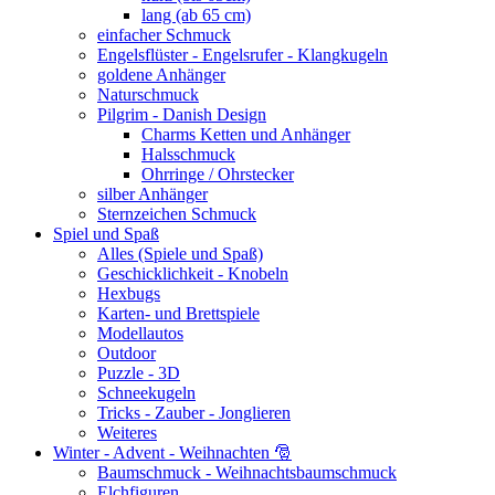
lang (ab 65 cm)
einfacher Schmuck
Engelsflüster - Engelsrufer - Klangkugeln
goldene Anhänger
Naturschmuck
Pilgrim - Danish Design
Charms Ketten und Anhänger
Halsschmuck
Ohrringe / Ohrstecker
silber Anhänger
Sternzeichen Schmuck
Spiel und Spaß
Alles (Spiele und Spaß)
Geschicklichkeit - Knobeln
Hexbugs
Karten- und Brettspiele
Modellautos
Outdoor
Puzzle - 3D
Schneekugeln
Tricks - Zauber - Jonglieren
Weiteres
Winter - Advent - Weihnachten 🎅
Baumschmuck - Weihnachtsbaumschmuck
Elchfiguren