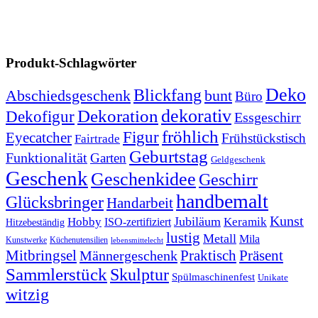
Produkt-Schlagwörter
Deko
Blickfang
Abschiedsgeschenk
bunt
Büro
dekorativ
Dekoration
Dekofigur
Essgeschirr
fröhlich
Figur
Eyecatcher
Frühstückstisch
Fairtrade
Geburtstag
Funktionalität
Garten
Geldgeschenk
Geschenk
Geschenkidee
Geschirr
handbemalt
Glücksbringer
Handarbeit
Kunst
Jubiläum
Keramik
Hobby
ISO-zertifiziert
Hitzebeständig
lustig
Metall
Mila
Kunstwerke
Küchenutensilien
lebensmittelecht
Mitbringsel
Praktisch
Präsent
Männergeschenk
Sammlerstück
Skulptur
Spülmaschinenfest
Unikate
witzig