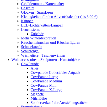
Geldklemmen - Kartenhalter
Geschirr
Glocken - Spardosen
Kleinigkeiten für den Adventskalender (bis 3,99 €)
Krippen
LED-Lichterketten-Lampen
Leuchtsterne
Zubehör
Mehr Winterdekoration
Räuchermännchen und Räucherfiguren
Schneekugeln
Schutzengel
Wärmetiere - Taschenwärmer
Wohnaccessoires - Skulpturen - Kunstobjekte
CowParade
Alles
Cowparade Collectables Artpack
CowParade Large
CowParade Medium
CowParade Mini
CowParade X-Large
Magnete
Mila Kühe
Sonderverkauf der Ausstellungsstücke
Freundeskreis