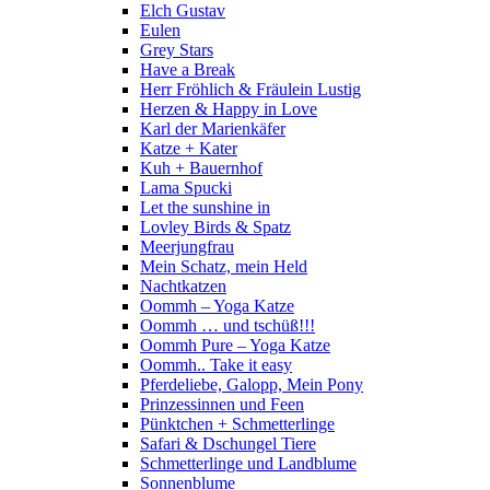
Elch Gustav
Eulen
Grey Stars
Have a Break
Herr Fröhlich & Fräulein Lustig
Herzen & Happy in Love
Karl der Marienkäfer
Katze + Kater
Kuh + Bauernhof
Lama Spucki
Let the sunshine in
Lovley Birds & Spatz
Meerjungfrau
Mein Schatz, mein Held
Nachtkatzen
Oommh – Yoga Katze
Oommh … und tschüß!!!
Oommh Pure – Yoga Katze
Oommh.. Take it easy
Pferdeliebe, Galopp, Mein Pony
Prinzessinnen und Feen
Pünktchen + Schmetterlinge
Safari & Dschungel Tiere
Schmetterlinge und Landblume
Sonnenblume