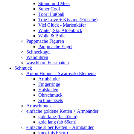
Strand und Meer
Super Cool
Toor! Fußball
True Love + Kiss me (Frösche)
Viel Glück - Marienkäfer
Winter, Ski, Alpenblick
Wolle & Bolle
Pappmache Figuren
Pappmache Engel
Schneekugel
Wanduhren
waschbare Fussmatten
Schmuck
Anton Hübner - Swarovski Elements
Armbänder
Fingerringe
Halsketten
Ohrschmuck
Schmucksets
Armschmuck
einfache goldene Ketten + Armbänder
gold kurz (bis 65cm)
gold lang (ab 65cm)
einfache silber Ketten + Armbänder
kurz (bis 65cm)