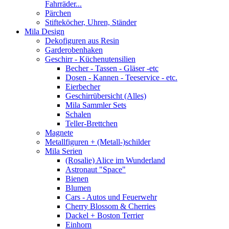
Fahrräder...
Pärchen
Stifteköcher, Uhren, Ständer
Mila Design
Dekofiguren aus Resin
Garderobenhaken
Geschirr - Küchenutensilien
Becher - Tassen - Gläser -etc
Dosen - Kannen - Teeservice - etc.
Eierbecher
Geschirrübersicht (Alles)
Mila Sammler Sets
Schalen
Teller-Brettchen
Magnete
Metallfiguren + (Metall-)schilder
Mila Serien
(Rosalie) Alice im Wunderland
Astronaut "Space"
Bienen
Blumen
Cars - Autos und Feuerwehr
Cherry Blossom & Cherries
Dackel + Boston Terrier
Einhorn