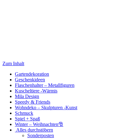
Zum Inhalt
Gartendekoration
Geschenkideen
Flaschenhalter – Metallfiguren
Kuscheltiere -Wärmis
Mila Design
Speedy & Friends
Wohndeko – Skulpturen -Kunst
Schmuck
Spiel + Spaß
Winter – Weihnachten🎅
Alles durchstöbern
Sonderposten