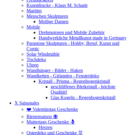
Kunstdrucke - Klaus M. Schade
Maritim
Menschen Skulpturen
Mollige Damen
Mobile
Drehmotoren und Mobile Zubehör
Handwerkliche Metallkunst made in Germany
Parastone Skulpturen - Hobby, Beruf, Kunst und
Comic
Solar Windmühle
Tischdeko
Uhren
Wandhänger - Bilder - Haken
Wandketten - Girlanden - Fensterdeko
Kristall - Prisma - Regenbogenkristall
geschliffenes Bleikristall - höchste
Qualität!
Glas Kugeln - Regenbogenkristall
X Saisonales
❤️ Valentinstag Geschenke
Bienensaison 🐝
Muttertags Geschenke 🤱
Herzen
Osterdeko und Geschenke 🐰