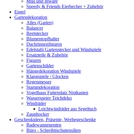
Mila und Inware
Speedy & Friends Eierbecher + Zubehör
Engel
Gartendekoration
Alles (Garten)
Balancer
Beetstecker
Blumentopfhalter
Dachrinnenfiguren
Edelstahl Gartenstecker und Windspiele
Ersatzteile & Zubehör
Figuren
Gartenschilder
Hängedekoration Windspiele
Klangspiele / Glocken
Regenmesser
Stammdekoration
Vogelhaus Futterplatz Nistkasten
Wasserspeier Teichdeko
Windräder
Leichtwindräder aus Segeltuch
Zaunhocker
Geschenkideen, Präsente, Werbegeschenke
Badewannenenten
Büro - Schreibtischutensilien