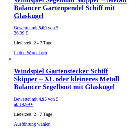
Balancer Gartenpendel Schiff mit
Glaskugel
Bewertet mit
5.00
von 5
36,99
€
Lieferzeit:
2 - 7 Tage
In den Warenkorb
Windspiel Gartenstecker Schiff
Skipper – XL oder kleineres Metall
Balancer Segelboot mit Glaskugel
Bewertet mit
4.95
von 5
ab
19,99
€
Lieferzeit:
2 - 7 Tage
Dieses
Ausführung wählen
Produkt