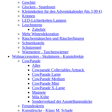
Geschirr
Glocken - Spardosen
Kleinigkeiten für den Adventskalender (bis 3,99 €)
Krippen
LED-Lichterketten-Lampen
Leuchtsterne
Zubehör
Mehr Winterdekoration
Räuchermännchen und Räucherfiguren
Schneekugeln
Schutzengel
Wärmetiere - Taschenwärmer
Wohnaccessoires - Skulpturen - Kunstobjekte
CowParade
Alles
Cowparade Collectables Artpack
CowParade Large
CowParade Medium
CowParade Mini
CowParade X-Large
Magnete
Mila Kühe
Sonderverkauf der Ausstellungsstücke
Freundeskreis
Kunstdrucke - Klaus M. Schade