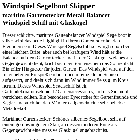
Balancer
Windspiel Segelboot Skipper
Windspiel
Schiff
maritim Gartenstecker Metall Balancer
mit
Windspiel Schiff mit Glaskugel
Glaskugel
-
Dieser schlichte, maritime Gartenbalancer Windspiel Segelboot in
silber
silber wird das neue Highlight in Ihrem Garten oder bei den
Menge
Freunden sein. Dieses Windspiel Segelschiff schwingt schon bei
einer leichten Brise, aber auch bei kräftigem Wind hält er die
Balance auf dem Gartenstecker und in der Glaskugel, welches als
Gegengewicht dient, bricht sich bei Sonnenschein das Sonnenlicht.
Ein toller Hingucker für jeden Garten. Das Windspiel wird auf den
mitgelieferten Erdspieß einfach oben in eine kleine Schüssel
aufgesetzt, und dreht sich dann im Wind immer fleissig im Kreis
herum. Dieses Windspiel Segelschiff ist ein
Gartendekorationselement / Gartenaccessoires, auf das Sie nicht
verzichten sollten. Ein besonderer Eyecatcher für Gartenfreunde und
Segler und auch bei den Männern allgemein eine sehr beliebte
Metalldeko!
Maritimer Gartenstecker: Schönes silbernes Segelboot seht auf
einem geschwungenem Stab, an dessem anderen Ende als
Gegengewicht eine massive Glaskugel angebracht ist.