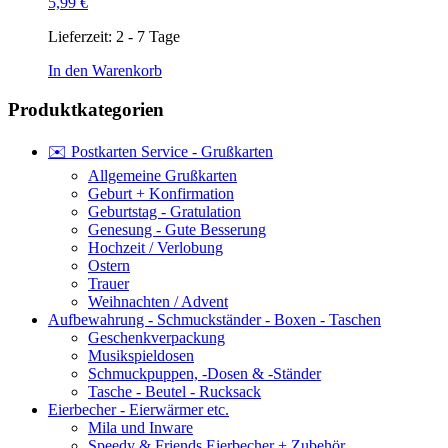
5,99
€
Lieferzeit:
2 - 7 Tage
In den Warenkorb
Produktkategorien
✉️ Postkarten Service - Grußkarten
Allgemeine Grußkarten
Geburt + Konfirmation
Geburtstag - Gratulation
Genesung - Gute Besserung
Hochzeit / Verlobung
Ostern
Trauer
Weihnachten / Advent
Aufbewahrung - Schmuckständer - Boxen - Taschen
Geschenkverpackung
Musikspieldosen
Schmuckpuppen, -Dosen & -Ständer
Tasche - Beutel - Rucksack
Eierbecher - Eierwärmer etc.
Mila und Inware
Speedy & Friends Eierbecher + Zubehör