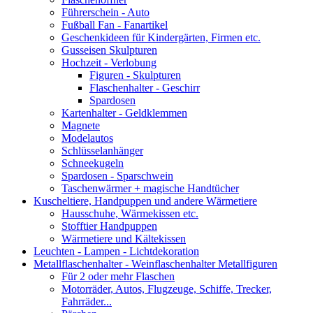
Führerschein - Auto
Fußball Fan - Fanartikel
Geschenkideen für Kindergärten, Firmen etc.
Gusseisen Skulpturen
Hochzeit - Verlobung
Figuren - Skulpturen
Flaschenhalter - Geschirr
Spardosen
Kartenhalter - Geldklemmen
Magnete
Modelautos
Schlüsselanhänger
Schneekugeln
Spardosen - Sparschwein
Taschenwärmer + magische Handtücher
Kuscheltiere, Handpuppen und andere Wärmetiere
Hausschuhe, Wärmekissen etc.
Stofftier Handpuppen
Wärmetiere und Kältekissen
Leuchten - Lampen - Lichtdekoration
Metallflaschenhalter - Weinflaschenhalter Metallfiguren
Für 2 oder mehr Flaschen
Motorräder, Autos, Flugzeuge, Schiffe, Trecker,
Fahrräder...