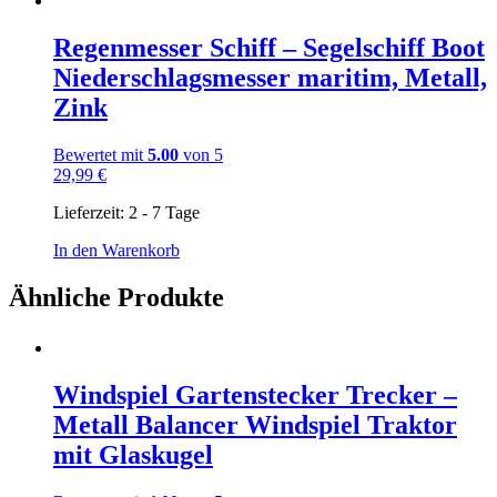
weist
mehrere
Regenmesser Schiff – Segelschiff Boot
Varianten
Niederschlagsmesser maritim, Metall,
auf.
Die
Zink
Optionen
können
Bewertet mit
5.00
von 5
auf
29,99
€
der
Produktseite
Lieferzeit:
2 - 7 Tage
gewählt
werden
In den Warenkorb
Ähnliche Produkte
Windspiel Gartenstecker Trecker –
Metall Balancer Windspiel Traktor
mit Glaskugel