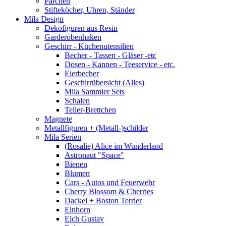
Pärchen
Stifteköcher, Uhren, Ständer
Mila Design
Dekofiguren aus Resin
Garderobenhaken
Geschirr - Küchenutensilien
Becher - Tassen - Gläser -etc
Dosen - Kannen - Teeservice - etc.
Eierbecher
Geschirrübersicht (Alles)
Mila Sammler Sets
Schalen
Teller-Brettchen
Magnete
Metallfiguren + (Metall-)schilder
Mila Serien
(Rosalie) Alice im Wunderland
Astronaut "Space"
Bienen
Blumen
Cars - Autos und Feuerwehr
Cherry Blossom & Cherries
Dackel + Boston Terrier
Einhorn
Elch Gustav