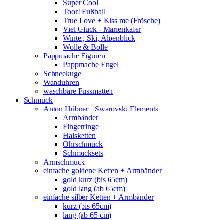
Super Cool
Toor! Fußball
True Love + Kiss me (Frösche)
Viel Glück - Marienkäfer
Winter, Ski, Alpenblick
Wolle & Bolle
Pappmache Figuren
Pappmache Engel
Schneekugel
Wanduhren
waschbare Fussmatten
Schmuck
Anton Hübner - Swarovski Elements
Armbänder
Fingerringe
Halsketten
Ohrschmuck
Schmucksets
Armschmuck
einfache goldene Ketten + Armbänder
gold kurz (bis 65cm)
gold lang (ab 65cm)
einfache silber Ketten + Armbänder
kurz (bis 65cm)
lang (ab 65 cm)