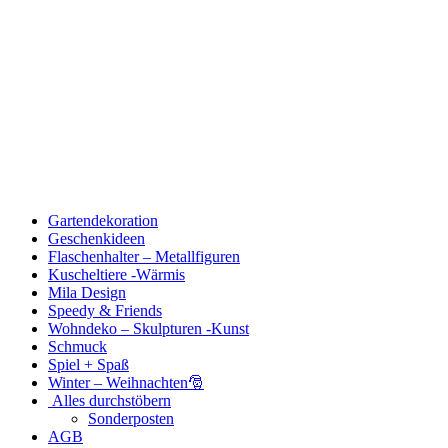
Zum
Gartendekoration
Inhalt
Geschenkideen
Flaschenhalter – Metallfiguren
Kuscheltiere -Wärmis
Mila Design
Speedy & Friends
Wohndeko – Skulpturen -Kunst
Schmuck
Spiel + Spaß
Winter – Weihnachten🎅
Alles durchstöbern
Sonderposten
AGB