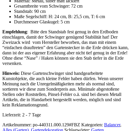
Material: Metall, silber matt lackiert
Gesamtbreite vom Schwinger: 72 cm
Standstab: 90 cm
Maße Segelschiff: H: 24 cm, B: 25,5 cm, T: 6 cm
Durchmesser Glaskugel: 5 cm
Empfehlung
: Bitte den Standstab fest genug in den Erdboden
einschlagen, damit der Schwinger genügend Stabilität hat! Der
Zweizack wird vom Hersteller beworben, das man mit einem
“einfachen drauftreten” den Gartenstecker in die Erde drücken kann,
dann ist der aus eigener Erfahrung aber nicht tief genug in der Erde!
Ohne diese “Nase” / Haken können sie den Stab tiefer in die Erde
versenken.
Hinweis
:
Diese Gartenschwinger sind handgearbeitete
Kunstobjekte, die auch kleine Fehler haben dürfen. Wenn unserer
Meinung nach die Unregelmäßigkeiten mehr als normal sind,
sortieren wir diese zum Sonderpreis aus. Minimale abgestoßene
Stellen oder Roststellen, Pinsel-Fehler o.ä. sind bei diesen Metall
Artikeln, die in Handarbeit hergestellt werden, möglich und sind
kein Reklamationsgrund.
Lieferzeit:
2 - 7 Tage
Artikelnummer:
po-440311.000.129#FBZ
Kategorien:
Balancer
,
Alles (Garten)
,
Gartendekoration
Schlagwörter:
Garten
,