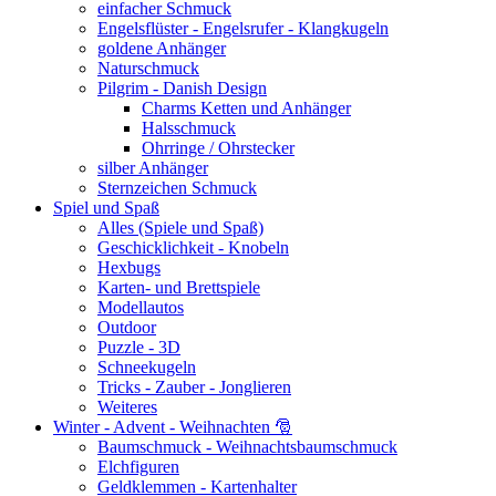
einfacher Schmuck
Engelsflüster - Engelsrufer - Klangkugeln
goldene Anhänger
Naturschmuck
Pilgrim - Danish Design
Charms Ketten und Anhänger
Halsschmuck
Ohrringe / Ohrstecker
silber Anhänger
Sternzeichen Schmuck
Spiel und Spaß
Alles (Spiele und Spaß)
Geschicklichkeit - Knobeln
Hexbugs
Karten- und Brettspiele
Modellautos
Outdoor
Puzzle - 3D
Schneekugeln
Tricks - Zauber - Jonglieren
Weiteres
Winter - Advent - Weihnachten 🎅
Baumschmuck - Weihnachtsbaumschmuck
Elchfiguren
Geldklemmen - Kartenhalter