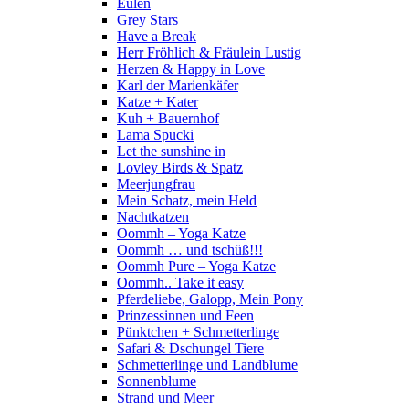
Eulen
Grey Stars
Have a Break
Herr Fröhlich & Fräulein Lustig
Herzen & Happy in Love
Karl der Marienkäfer
Katze + Kater
Kuh + Bauernhof
Lama Spucki
Let the sunshine in
Lovley Birds & Spatz
Meerjungfrau
Mein Schatz, mein Held
Nachtkatzen
Oommh – Yoga Katze
Oommh … und tschüß!!!
Oommh Pure – Yoga Katze
Oommh.. Take it easy
Pferdeliebe, Galopp, Mein Pony
Prinzessinnen und Feen
Pünktchen + Schmetterlinge
Safari & Dschungel Tiere
Schmetterlinge und Landblume
Sonnenblume
Strand und Meer