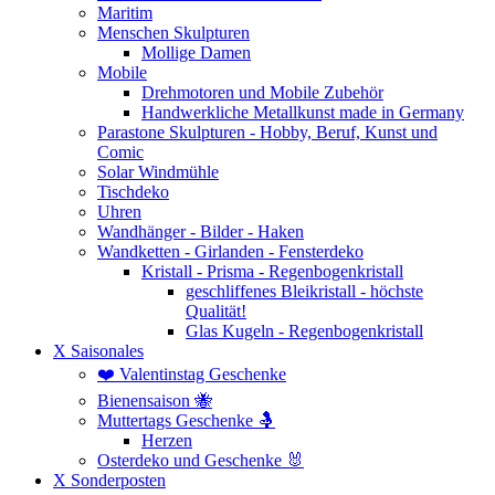
Maritim
Menschen Skulpturen
Mollige Damen
Mobile
Drehmotoren und Mobile Zubehör
Handwerkliche Metallkunst made in Germany
Parastone Skulpturen - Hobby, Beruf, Kunst und
Comic
Solar Windmühle
Tischdeko
Uhren
Wandhänger - Bilder - Haken
Wandketten - Girlanden - Fensterdeko
Kristall - Prisma - Regenbogenkristall
geschliffenes Bleikristall - höchste
Qualität!
Glas Kugeln - Regenbogenkristall
X Saisonales
❤️ Valentinstag Geschenke
Bienensaison 🐝
Muttertags Geschenke 🤱
Herzen
Osterdeko und Geschenke 🐰
X Sonderposten