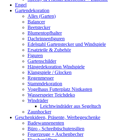
Engel
Gartendekoration
Alles (Garten)
Balancer
Beetstecker
Blumentopfhalter
Dachrinnenfiguren
Edelstahl Gartenstecker und Windspiele
Ersatzteile & Zubehör
Figuren
Gartenschilder
Hängedekoration Windspiele
Klangspiele / Glocken
Regenmesser
Stammdekoration
Vogelhaus Futterplatz Nistkasten
Wasserspeier Teichdeko
Windräder
Leichtwindräder aus Segeltuch
Zaunhocker
Geschenkideen, Präsente, Werbegeschenke
Badewannenenten
Büro - Schreibtischutensilien
Feuerzeuge + Aschenbecher
Flaschenöffner