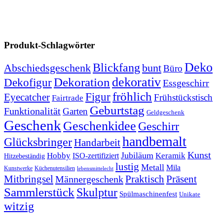
Produkt-Schlagwörter
Deko
Blickfang
Abschiedsgeschenk
bunt
Büro
dekorativ
Dekoration
Dekofigur
Essgeschirr
fröhlich
Figur
Eyecatcher
Frühstückstisch
Fairtrade
Geburtstag
Funktionalität
Garten
Geldgeschenk
Geschenk
Geschenkidee
Geschirr
handbemalt
Glücksbringer
Handarbeit
Kunst
Jubiläum
Keramik
Hobby
ISO-zertifiziert
Hitzebeständig
lustig
Metall
Mila
Kunstwerke
Küchenutensilien
lebensmittelecht
Mitbringsel
Praktisch
Präsent
Männergeschenk
Sammlerstück
Skulptur
Spülmaschinenfest
Unikate
witzig