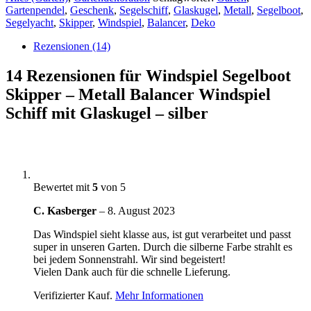
Gartenpendel
,
Geschenk
,
Segelschiff
,
Glaskugel
,
Metall
,
Segelboot
,
Segelyacht
,
Skipper
,
Windspiel
,
Balancer
,
Deko
Rezensionen (14)
14 Rezensionen für
Windspiel Segelboot
Skipper – Metall Balancer Windspiel
Schiff mit Glaskugel – silber
Bewertet mit
5
von 5
C. Kasberger
–
8. August 2023
Das Windspiel sieht klasse aus, ist gut verarbeitet und passt
super in unseren Garten. Durch die silberne Farbe strahlt es
bei jedem Sonnenstrahl. Wir sind begeistert!
Vielen Dank auch für die schnelle Lieferung.
Verifizierter Kauf.
Mehr Informationen