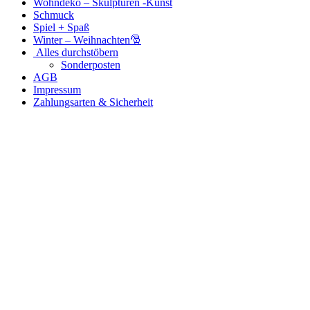
Wohndeko – Skulpturen -Kunst
Schmuck
Spiel + Spaß
Winter – Weihnachten🎅
Alles durchstöbern
Sonderposten
AGB
Impressum
Zahlungsarten & Sicherheit