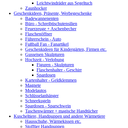
Leichtwindräder aus Segeltuch
Zaunhocker
Geschenkideen, Präsente, Werbegeschenke
Badewannenenten
Büro - Schreibtischutensilien
Feuerzeuge + Aschenbecher
Flaschenöffner
Führerschein - Auto
Fußball Fan - Fanartikel
Geschenkideen für Kindergärten, Firmen etc.
Gusseisen Skulpturen
Hochzeit - Verlobung
Figuren - Skulpturen
Flaschenhalter - Geschirr
Spardosen
Kartenhalter - Geldklemmen
Magnete
Modelautos
Schlüsselanhänger
Schneekugeln
Spardosen - Sparschwein
Taschenwärmer + magische Handtücher
Kuscheltiere, Handpuppen und andere Wärmetiere
Hausschuhe, Wärmekissen etc.
Stofftier Handpuppen