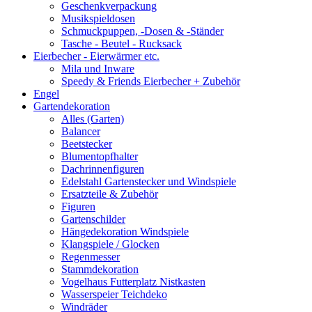
Geschenkverpackung
Musikspieldosen
Schmuckpuppen, -Dosen & -Ständer
Tasche - Beutel - Rucksack
Eierbecher - Eierwärmer etc.
Mila und Inware
Speedy & Friends Eierbecher + Zubehör
Engel
Gartendekoration
Alles (Garten)
Balancer
Beetstecker
Blumentopfhalter
Dachrinnenfiguren
Edelstahl Gartenstecker und Windspiele
Ersatzteile & Zubehör
Figuren
Gartenschilder
Hängedekoration Windspiele
Klangspiele / Glocken
Regenmesser
Stammdekoration
Vogelhaus Futterplatz Nistkasten
Wasserspeier Teichdeko
Windräder