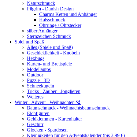
Naturschmuck
Pilgrim - Danish Design
Charms Ketten und Anhänger
Halsschmuck
Ohrringe / Ohrstecker
silber Anhänger
Sternzeichen Schmuck
Spiel und Spaß
Alles (Spiele und Spaß)
Geschicklichkeit - Knobeln
Hexbugs
Karten- und Brettspiele
Modellautos
Outdoor
Puzzle - 3D
Schneekugeln
Tricks - Zauber - Jonglieren
Weiteres
Winter - Advent - Weihnachten 🎅
Baumschmuck - Weihnachtsbaumschmuck
Elchfiguren
Geldklemmen - Kartenhalter
Geschirr
Glocken - Spardosen
Kleinigkeiten für den Adventskalender (bis 3,99 €)