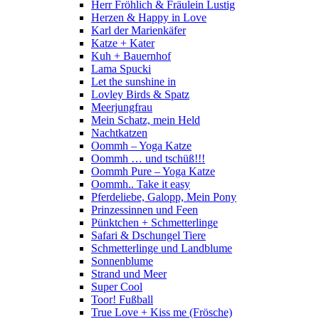
Herr Fröhlich & Fräulein Lustig
Herzen & Happy in Love
Karl der Marienkäfer
Katze + Kater
Kuh + Bauernhof
Lama Spucki
Let the sunshine in
Lovley Birds & Spatz
Meerjungfrau
Mein Schatz, mein Held
Nachtkatzen
Oommh – Yoga Katze
Oommh … und tschüß!!!
Oommh Pure – Yoga Katze
Oommh.. Take it easy
Pferdeliebe, Galopp, Mein Pony
Prinzessinnen und Feen
Pünktchen + Schmetterlinge
Safari & Dschungel Tiere
Schmetterlinge und Landblume
Sonnenblume
Strand und Meer
Super Cool
Toor! Fußball
True Love + Kiss me (Frösche)