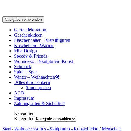
Navigation einblenden
Gartendekoration
Geschenkideen
Flaschenhalter – Metallfiguren
Kuscheltiere -Wärmis
Mila Design
Speedy & Friends
Wohndeko – Skulpturen -Kunst
Schmuck
Spiel + Spaß
Winter – Weihnachten🎅
Alles durchstöbern
Sonderposten
AGB
Impressum
Zahlungsarten & Sicherheit
Kategorien
Kategorien
Start
/
Wohnaccessoires - Skulpturen - Kunstobjekte
/
Menschen