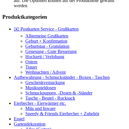
auf. Die Optionen können auf der Produktseite gewählt
werden
Produktkategorien
✉️ Postkarten Service - Grußkarten
Allgemeine Grußkarten
Geburt + Konfirmation
Geburtstag - Gratulation
Genesung - Gute Besserung
Hochzeit / Verlobung
Ostern
Trauer
Weihnachten / Advent
Aufbewahrung - Schmuckständer - Boxen - Taschen
Geschenkverpackung
Musikspieldosen
Schmuckpuppen, -Dosen & -Ständer
Tasche - Beutel - Rucksack
Eierbecher - Eierwärmer etc.
Mila und Inware
Speedy & Friends Eierbecher + Zubehör
Engel
Gartendekoration