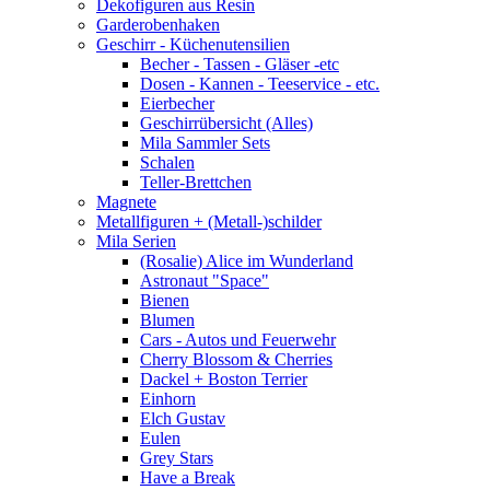
Dekofiguren aus Resin
Garderobenhaken
Geschirr - Küchenutensilien
Becher - Tassen - Gläser -etc
Dosen - Kannen - Teeservice - etc.
Eierbecher
Geschirrübersicht (Alles)
Mila Sammler Sets
Schalen
Teller-Brettchen
Magnete
Metallfiguren + (Metall-)schilder
Mila Serien
(Rosalie) Alice im Wunderland
Astronaut "Space"
Bienen
Blumen
Cars - Autos und Feuerwehr
Cherry Blossom & Cherries
Dackel + Boston Terrier
Einhorn
Elch Gustav
Eulen
Grey Stars
Have a Break