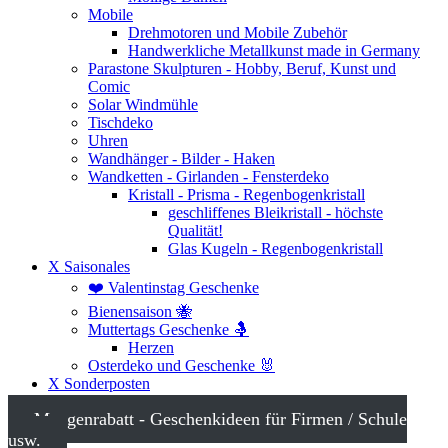
Mobile
Drehmotoren und Mobile Zubehör
Handwerkliche Metallkunst made in Germany
Parastone Skulpturen - Hobby, Beruf, Kunst und
Comic
Solar Windmühle
Tischdeko
Uhren
Wandhänger - Bilder - Haken
Wandketten - Girlanden - Fensterdeko
Kristall - Prisma - Regenbogenkristall
geschliffenes Bleikristall - höchste
Qualität!
Glas Kugeln - Regenbogenkristall
X Saisonales
❤️ Valentinstag Geschenke
Bienensaison 🐝
Muttertags Geschenke 🤱
Herzen
Osterdeko und Geschenke 🐰
X Sonderposten
Mengenrabatt - Geschenkideen für Firmen / Schule
usw.