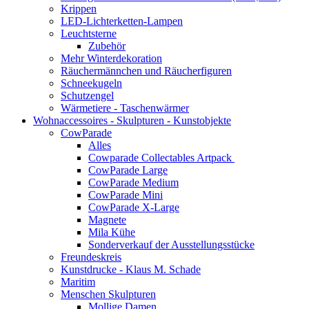
Krippen
LED-Lichterketten-Lampen
Leuchtsterne
Zubehör
Mehr Winterdekoration
Räuchermännchen und Räucherfiguren
Schneekugeln
Schutzengel
Wärmetiere - Taschenwärmer
Wohnaccessoires - Skulpturen - Kunstobjekte
CowParade
Alles
Cowparade Collectables Artpack
CowParade Large
CowParade Medium
CowParade Mini
CowParade X-Large
Magnete
Mila Kühe
Sonderverkauf der Ausstellungsstücke
Freundeskreis
Kunstdrucke - Klaus M. Schade
Maritim
Menschen Skulpturen
Mollige Damen