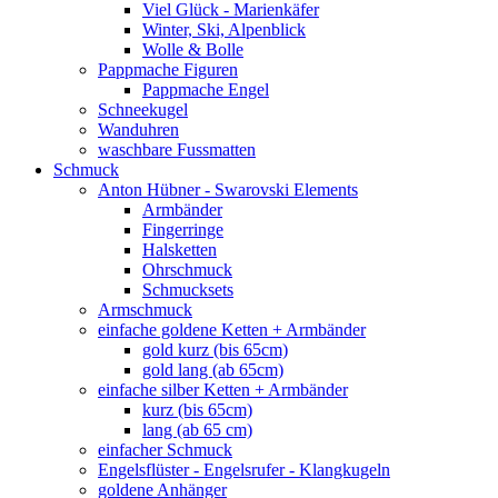
Viel Glück - Marienkäfer
Winter, Ski, Alpenblick
Wolle & Bolle
Pappmache Figuren
Pappmache Engel
Schneekugel
Wanduhren
waschbare Fussmatten
Schmuck
Anton Hübner - Swarovski Elements
Armbänder
Fingerringe
Halsketten
Ohrschmuck
Schmucksets
Armschmuck
einfache goldene Ketten + Armbänder
gold kurz (bis 65cm)
gold lang (ab 65cm)
einfache silber Ketten + Armbänder
kurz (bis 65cm)
lang (ab 65 cm)
einfacher Schmuck
Engelsflüster - Engelsrufer - Klangkugeln
goldene Anhänger