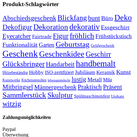
Produkt-Schlagwörter
Deko
Blickfang
Abschiedsgeschenk
bunt
Büro
dekorativ
Dekoration
Dekofigur
Essgeschirr
fröhlich
Figur
Eyecatcher
Frühstückstisch
Fairtrade
Geburtstag
Funktionalität
Garten
Geldgeschenk
Geschenk
Geschenkidee
Geschirr
handbemalt
Glücksbringer
Handarbeit
Kunst
Jubiläum
Keramik
Hobby
ISO-zertifiziert
Hitzebeständig
lustig
Metall
Mila
Kunstwerke
Küchenutensilien
lebensmittelecht
Mitbringsel
Praktisch
Präsent
Männergeschenk
Sammlerstück
Skulptur
Spülmaschinenfest
Unikate
witzig
Zahlungsmöglichkeiten
Paypal
Überweisung