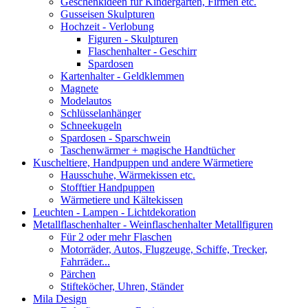
Geschenkideen für Kindergärten, Firmen etc.
Gusseisen Skulpturen
Hochzeit - Verlobung
Figuren - Skulpturen
Flaschenhalter - Geschirr
Spardosen
Kartenhalter - Geldklemmen
Magnete
Modelautos
Schlüsselanhänger
Schneekugeln
Spardosen - Sparschwein
Taschenwärmer + magische Handtücher
Kuscheltiere, Handpuppen und andere Wärmetiere
Hausschuhe, Wärmekissen etc.
Stofftier Handpuppen
Wärmetiere und Kältekissen
Leuchten - Lampen - Lichtdekoration
Metallflaschenhalter - Weinflaschenhalter Metallfiguren
Für 2 oder mehr Flaschen
Motorräder, Autos, Flugzeuge, Schiffe, Trecker,
Fahrräder...
Pärchen
Stifteköcher, Uhren, Ständer
Mila Design