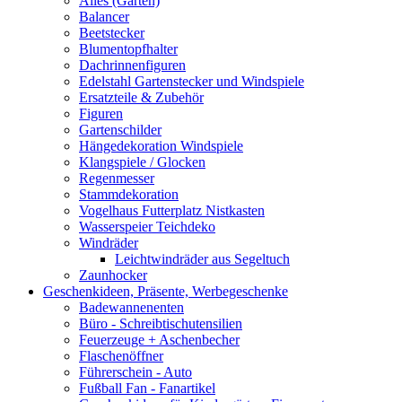
Alles (Garten)
Balancer
Beetstecker
Blumentopfhalter
Dachrinnenfiguren
Edelstahl Gartenstecker und Windspiele
Ersatzteile & Zubehör
Figuren
Gartenschilder
Hängedekoration Windspiele
Klangspiele / Glocken
Regenmesser
Stammdekoration
Vogelhaus Futterplatz Nistkasten
Wasserspeier Teichdeko
Windräder
Leichtwindräder aus Segeltuch
Zaunhocker
Geschenkideen, Präsente, Werbegeschenke
Badewannenenten
Büro - Schreibtischutensilien
Feuerzeuge + Aschenbecher
Flaschenöffner
Führerschein - Auto
Fußball Fan - Fanartikel