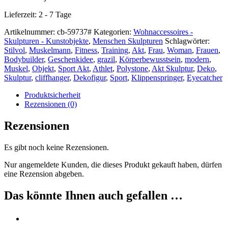
Lieferzeit:
2 - 7 Tage
Artikelnummer:
cb-59737#
Kategorien:
Wohnaccessoires -
Skulpturen - Kunstobjekte
,
Menschen Skulpturen
Schlagwörter:
Stilvol
,
Muskelmann
,
Fitness
,
Training
,
Akt
,
Frau
,
Woman
,
Frauen
,
Bodybuilder
,
Geschenkidee
,
grazil
,
Körperbewusstsein
,
modern
,
Muskel
,
Objekt
,
Sport Akt
,
Athlet
,
Polystone
,
Akt Skulptur
,
Deko
,
Skulptur
,
cliffhanger
,
Dekofigur
,
Sport
,
Klippenspringer
,
Eyecatcher
Produktsicherheit
Rezensionen (0)
Rezensionen
Es gibt noch keine Rezensionen.
Nur angemeldete Kunden, die dieses Produkt gekauft haben, dürfen
eine Rezension abgeben.
Das könnte Ihnen auch gefallen …