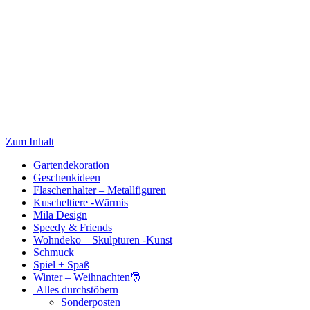
Zum Inhalt
Gartendekoration
Geschenkideen
Flaschenhalter – Metallfiguren
Kuscheltiere -Wärmis
Mila Design
Speedy & Friends
Wohndeko – Skulpturen -Kunst
Schmuck
Spiel + Spaß
Winter – Weihnachten🎅
Alles durchstöbern
Sonderposten