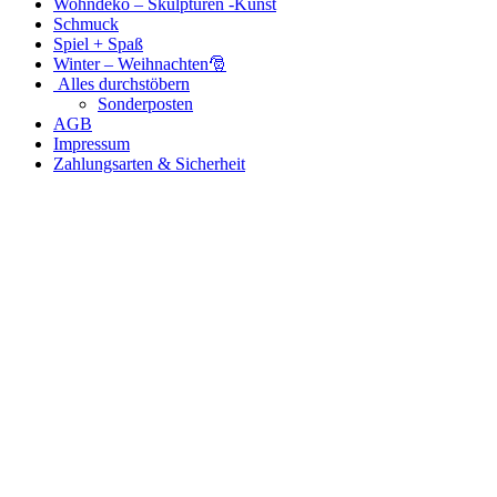
Wohndeko – Skulpturen -Kunst
Schmuck
Spiel + Spaß
Winter – Weihnachten🎅
Alles durchstöbern
Sonderposten
AGB
Impressum
Zahlungsarten & Sicherheit