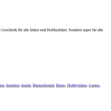
s Geschenk für alle Imker und Hobbyimker. Sondern super für alle
ker
,
Insekten
,
Insekt
,
Bienenfreund
,
Biene
,
Hobbyimker
,
Garten
,