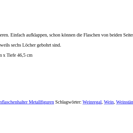
ieren. Einfach aufklappen, schon können die Flaschen von beiden Seiten
eweils sechs Löcher gebohrt sind.
m x Tiefe 46,5 cm
nflaschenhalter Metallfiguren
Schlagwörter:
Weinregal
,
Wein
,
Weinstän