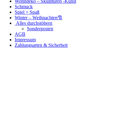
Wohndeko – Skulpturen -Kunst
Schmuck
Spiel + Spaß
Winter – Weihnachten🎅
Alles durchstöbern
Sonderposten
AGB
Impressum
Zahlungsarten & Sicherheit