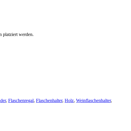
 platziert werden.
der
,
Flaschenregal
,
Flaschenhalter
,
Holz
,
Weinflaschenhalter
,