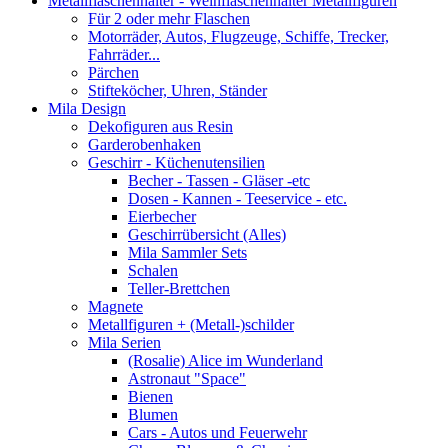
Metallflaschenhalter - Weinflaschenhalter Metallfiguren
Für 2 oder mehr Flaschen
Motorräder, Autos, Flugzeuge, Schiffe, Trecker,
Fahrräder...
Pärchen
Stifteköcher, Uhren, Ständer
Mila Design
Dekofiguren aus Resin
Garderobenhaken
Geschirr - Küchenutensilien
Becher - Tassen - Gläser -etc
Dosen - Kannen - Teeservice - etc.
Eierbecher
Geschirrübersicht (Alles)
Mila Sammler Sets
Schalen
Teller-Brettchen
Magnete
Metallfiguren + (Metall-)schilder
Mila Serien
(Rosalie) Alice im Wunderland
Astronaut "Space"
Bienen
Blumen
Cars - Autos und Feuerwehr