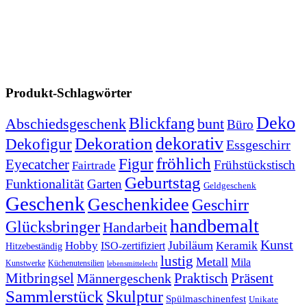
Produkt-Schlagwörter
Deko
Blickfang
Abschiedsgeschenk
bunt
Büro
dekorativ
Dekoration
Dekofigur
Essgeschirr
fröhlich
Figur
Eyecatcher
Frühstückstisch
Fairtrade
Geburtstag
Funktionalität
Garten
Geldgeschenk
Geschenk
Geschenkidee
Geschirr
handbemalt
Glücksbringer
Handarbeit
Kunst
Jubiläum
Keramik
Hobby
ISO-zertifiziert
Hitzebeständig
lustig
Metall
Mila
Kunstwerke
Küchenutensilien
lebensmittelecht
Mitbringsel
Praktisch
Präsent
Männergeschenk
Sammlerstück
Skulptur
Spülmaschinenfest
Unikate