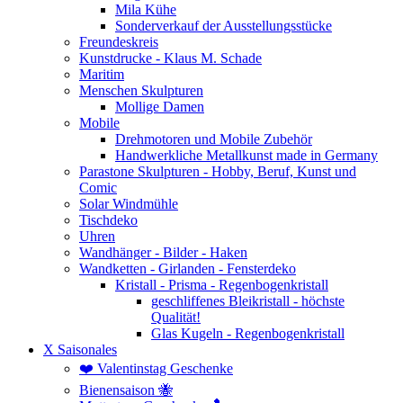
Mila Kühe
Sonderverkauf der Ausstellungsstücke
Freundeskreis
Kunstdrucke - Klaus M. Schade
Maritim
Menschen Skulpturen
Mollige Damen
Mobile
Drehmotoren und Mobile Zubehör
Handwerkliche Metallkunst made in Germany
Parastone Skulpturen - Hobby, Beruf, Kunst und
Comic
Solar Windmühle
Tischdeko
Uhren
Wandhänger - Bilder - Haken
Wandketten - Girlanden - Fensterdeko
Kristall - Prisma - Regenbogenkristall
geschliffenes Bleikristall - höchste
Qualität!
Glas Kugeln - Regenbogenkristall
X Saisonales
❤️ Valentinstag Geschenke
Bienensaison 🐝