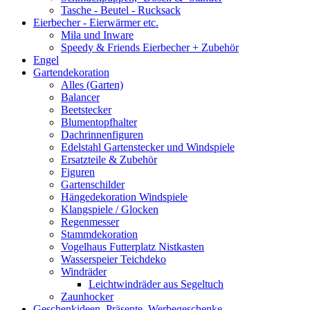
Tasche - Beutel - Rucksack
Eierbecher - Eierwärmer etc.
Mila und Inware
Speedy & Friends Eierbecher + Zubehör
Engel
Gartendekoration
Alles (Garten)
Balancer
Beetstecker
Blumentopfhalter
Dachrinnenfiguren
Edelstahl Gartenstecker und Windspiele
Ersatzteile & Zubehör
Figuren
Gartenschilder
Hängedekoration Windspiele
Klangspiele / Glocken
Regenmesser
Stammdekoration
Vogelhaus Futterplatz Nistkasten
Wasserspeier Teichdeko
Windräder
Leichtwindräder aus Segeltuch
Zaunhocker
Geschenkideen, Präsente, Werbegeschenke