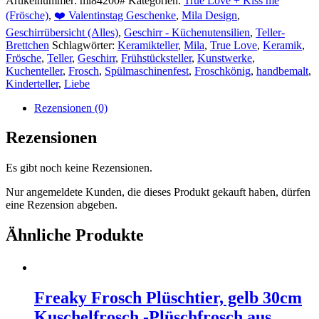
Artikelnummer:
mi84200#
Kategorien:
True Love + Kiss me
(Frösche)
,
❤️ Valentinstag Geschenke
,
Mila Design
,
Geschirrübersicht (Alles)
,
Geschirr - Küchenutensilien
,
Teller-
Brettchen
Schlagwörter:
Keramikteller
,
Mila
,
True Love
,
Keramik
,
Frösche
,
Teller
,
Geschirr
,
Frühstücksteller
,
Kunstwerke
,
Kuchenteller
,
Frosch
,
Spülmaschinenfest
,
Froschkönig
,
handbemalt
,
Kinderteller
,
Liebe
Rezensionen (0)
Rezensionen
Es gibt noch keine Rezensionen.
Nur angemeldete Kunden, die dieses Produkt gekauft haben, dürfen
eine Rezension abgeben.
Ähnliche Produkte
Freaky Frosch Plüschtier, gelb 30cm
Kuschelfrosch -Plüschfrosch aus