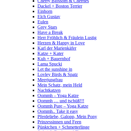
Cherry Blossom & Cherries
Dackel + Boston Terrier
Einhorn
Elch Gustav
Eulen
Grey Stars
Have a Break
Herr Fröhlich & Fräulein Lustig
Herzen & Happy in Love
Karl der Marienkäfer
Katze + Kater
Kuh + Bauernhof
Lama Spucki
Let the sunshine in
Lovley Birds & Spatz
Meerjungfrau
Mein Schatz, mein Held
Nachtkatzen
Oommh – Yoga Katze
Oommh … und tschüß!!!
Oommh Pure – Yoga Katze
Oommh.. Take it easy
Pferdeliebe, Galopp, Mein Pony
Prinzessinnen und Feen
Pünktchen + Schmetterlinge