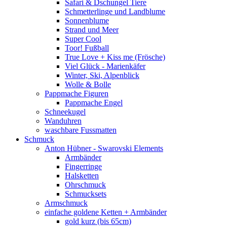
Safari & Dschungel Tiere
Schmetterlinge und Landblume
Sonnenblume
Strand und Meer
Super Cool
Toor! Fußball
True Love + Kiss me (Frösche)
Viel Glück - Marienkäfer
Winter, Ski, Alpenblick
Wolle & Bolle
Pappmache Figuren
Pappmache Engel
Schneekugel
Wanduhren
waschbare Fussmatten
Schmuck
Anton Hübner - Swarovski Elements
Armbänder
Fingerringe
Halsketten
Ohrschmuck
Schmucksets
Armschmuck
einfache goldene Ketten + Armbänder
gold kurz (bis 65cm)