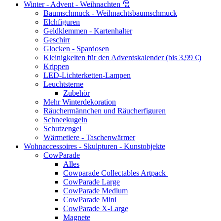
Winter - Advent - Weihnachten 🎅
Baumschmuck - Weihnachtsbaumschmuck
Elchfiguren
Geldklemmen - Kartenhalter
Geschirr
Glocken - Spardosen
Kleinigkeiten für den Adventskalender (bis 3,99 €)
Krippen
LED-Lichterketten-Lampen
Leuchtsterne
Zubehör
Mehr Winterdekoration
Räuchermännchen und Räucherfiguren
Schneekugeln
Schutzengel
Wärmetiere - Taschenwärmer
Wohnaccessoires - Skulpturen - Kunstobjekte
CowParade
Alles
Cowparade Collectables Artpack
CowParade Large
CowParade Medium
CowParade Mini
CowParade X-Large
Magnete