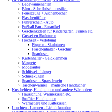
Badewannenenten
Büro - Schreibtischutensilien
Feuerzeuge + Aschenbecher
Flaschenöffner
Führerschein - Auto
Fußball Fan - Fanartikel
Geschenkideen für Kindergärten, Firmen etc.
Gusseisen Skulpturen
Hochzeit - Verlobung
Figuren - Skulpturen
Flaschenhalter - Geschirr
Spardosen
Kartenhalter - Geldklemmen
Magnete
Modelautos
Schlüsselanhänger
Schneekugeln
Spardosen - Sparschwein
Taschenwärmer + magische Handtücher
Kuscheltiere, Handpuppen und andere Wärmetiere
Hausschuhe, Wärmekissen etc.
Stofftier Handpuppen
Wärmetiere und Kältekissen
Leuchten - Lampen - Lichtdekoration