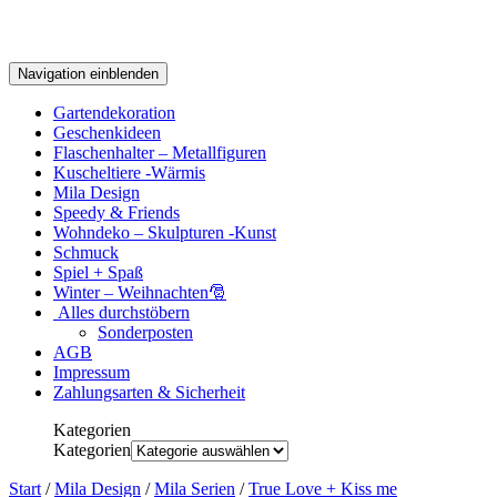
Navigation einblenden
Gartendekoration
Geschenkideen
Flaschenhalter – Metallfiguren
Kuscheltiere -Wärmis
Mila Design
Speedy & Friends
Wohndeko – Skulpturen -Kunst
Schmuck
Spiel + Spaß
Winter – Weihnachten🎅
Alles durchstöbern
Sonderposten
AGB
Impressum
Zahlungsarten & Sicherheit
Kategorien
Kategorien
Start
/
Mila Design
/
Mila Serien
/
True Love + Kiss me