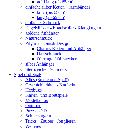
gold lang (ab 65cm)
einfache silber Ketten + Armbänder
kurz (bis 65cm)
lang (ab 65 cm)
einfacher Schmuck
Engelsflüster - Engelsrufer - Klangkugeln
goldene Anhänger
Naturschmuck
Pilgrim - Danish Design
Charms Ketten und Anhänger
Halsschmuck
Ohrringe / Ohrstecker
silber Anhänger
Sternzeichen Schmuck
Spiel und Spaß
Alles (Spiele und Spaß)
Geschicklichkeit - Knobeln
Hexbugs
Karten- und Brettspiele
Modellautos
Outdoor
Puzzle - 3D
Schneekugeln
Tricks - Zauber - Jonglieren
Weiteres