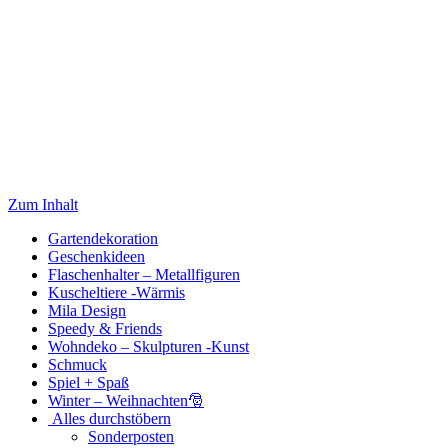
Zum Inhalt
Gartendekoration
Geschenkideen
Flaschenhalter – Metallfiguren
Kuscheltiere -Wärmis
Mila Design
Speedy & Friends
Wohndeko – Skulpturen -Kunst
Schmuck
Spiel + Spaß
Winter – Weihnachten🎅
Alles durchstöbern
Sonderposten