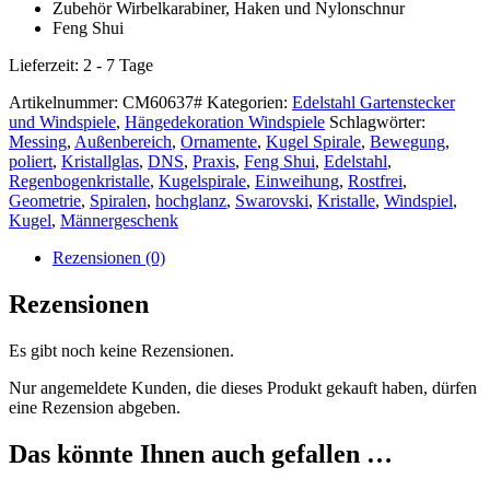
Zubehör Wirbelkarabiner, Haken und Nylonschnur
Feng Shui
Lieferzeit:
2 - 7 Tage
Artikelnummer:
CM60637#
Kategorien:
Edelstahl Gartenstecker
und Windspiele
,
Hängedekoration Windspiele
Schlagwörter:
Messing
,
Außenbereich
,
Ornamente
,
Kugel Spirale
,
Bewegung
,
poliert
,
Kristallglas
,
DNS
,
Praxis
,
Feng Shui
,
Edelstahl
,
Regenbogenkristalle
,
Kugelspirale
,
Einweihung
,
Rostfrei
,
Geometrie
,
Spiralen
,
hochglanz
,
Swarovski
,
Kristalle
,
Windspiel
,
Kugel
,
Männergeschenk
Rezensionen (0)
Rezensionen
Es gibt noch keine Rezensionen.
Nur angemeldete Kunden, die dieses Produkt gekauft haben, dürfen
eine Rezension abgeben.
Das könnte Ihnen auch gefallen …