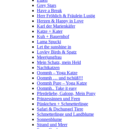
Eulen
Grey Stars
Have a Break
Herr Fröhlich & Fräulein Lustig
Herzen & Happy in Love
Karl der Marienkäfer
Katze + Kater
Kuh + Bauernhof
Lama Spucki
Let the sunshine in
Lovley Birds & Spatz
Meerjungfrau
Mein Schatz, mein Held
Nachtkatzen
Oommh – Yoga Katze
Oommh … und tschüß!!!
Oommh Pure – Yoga Katze
Oommh.. Take it easy
Pferdeliebe, Galopp, Mein Pony
Prinzessinnen und Feen
Pünktchen + Schmetterlinge
Safari & Dschungel Tiere
Schmetterlinge und Landblume
Sonnenblume
Strand und Meer