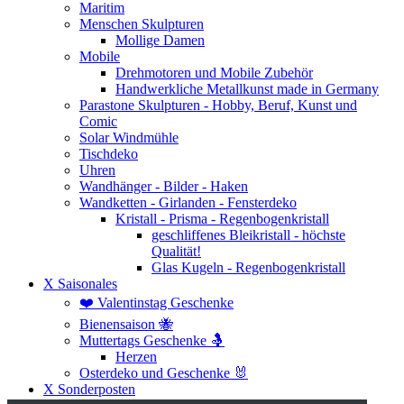
Maritim
Menschen Skulpturen
Mollige Damen
Mobile
Drehmotoren und Mobile Zubehör
Handwerkliche Metallkunst made in Germany
Parastone Skulpturen - Hobby, Beruf, Kunst und
Comic
Solar Windmühle
Tischdeko
Uhren
Wandhänger - Bilder - Haken
Wandketten - Girlanden - Fensterdeko
Kristall - Prisma - Regenbogenkristall
geschliffenes Bleikristall - höchste
Qualität!
Glas Kugeln - Regenbogenkristall
X Saisonales
❤️ Valentinstag Geschenke
Bienensaison 🐝
Muttertags Geschenke 🤱
Herzen
Osterdeko und Geschenke 🐰
X Sonderposten