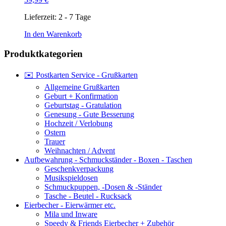
Lieferzeit:
2 - 7 Tage
In den Warenkorb
Produktkategorien
✉️ Postkarten Service - Grußkarten
Allgemeine Grußkarten
Geburt + Konfirmation
Geburtstag - Gratulation
Genesung - Gute Besserung
Hochzeit / Verlobung
Ostern
Trauer
Weihnachten / Advent
Aufbewahrung - Schmuckständer - Boxen - Taschen
Geschenkverpackung
Musikspieldosen
Schmuckpuppen, -Dosen & -Ständer
Tasche - Beutel - Rucksack
Eierbecher - Eierwärmer etc.
Mila und Inware
Speedy & Friends Eierbecher + Zubehör