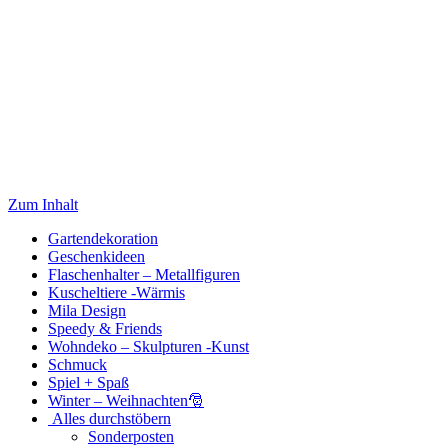
Zum Inhalt
Gartendekoration
Geschenkideen
Flaschenhalter – Metallfiguren
Kuscheltiere -Wärmis
Mila Design
Speedy & Friends
Wohndeko – Skulpturen -Kunst
Schmuck
Spiel + Spaß
Winter – Weihnachten🎅
Alles durchstöbern
Sonderposten