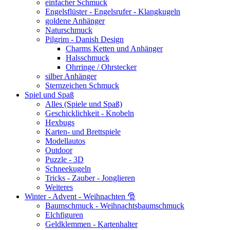
einfacher Schmuck
Engelsflüster - Engelsrufer - Klangkugeln
goldene Anhänger
Naturschmuck
Pilgrim - Danish Design
Charms Ketten und Anhänger
Halsschmuck
Ohrringe / Ohrstecker
silber Anhänger
Sternzeichen Schmuck
Spiel und Spaß
Alles (Spiele und Spaß)
Geschicklichkeit - Knobeln
Hexbugs
Karten- und Brettspiele
Modellautos
Outdoor
Puzzle - 3D
Schneekugeln
Tricks - Zauber - Jonglieren
Weiteres
Winter - Advent - Weihnachten 🎅
Baumschmuck - Weihnachtsbaumschmuck
Elchfiguren
Geldklemmen - Kartenhalter