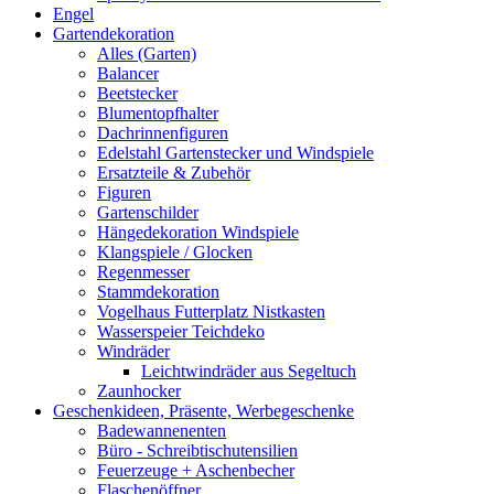
Engel
Gartendekoration
Alles (Garten)
Balancer
Beetstecker
Blumentopfhalter
Dachrinnenfiguren
Edelstahl Gartenstecker und Windspiele
Ersatzteile & Zubehör
Figuren
Gartenschilder
Hängedekoration Windspiele
Klangspiele / Glocken
Regenmesser
Stammdekoration
Vogelhaus Futterplatz Nistkasten
Wasserspeier Teichdeko
Windräder
Leichtwindräder aus Segeltuch
Zaunhocker
Geschenkideen, Präsente, Werbegeschenke
Badewannenenten
Büro - Schreibtischutensilien
Feuerzeuge + Aschenbecher
Flaschenöffner