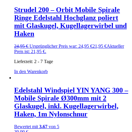
Strudel 200 – Orbit Mobile Spirale
Ringe Edelstahl Hochglanz poliert
mit Glaskugel, Kugellagerwirbel und
Haken
24,95
€
Ursprünglicher Preis war: 24,95 €
21,95
€
Aktueller
Preis ist: 21,95 €.
Lieferzeit:
2 - 7 Tage
In den Warenkorb
Edelstahl Windspiel YIN YANG 300 –
Mobile Spirale Ø300mm mit 2
Glaskugel, inkl. Kugellagerwirbel,
Haken, 1m Nylonschnur
Bewertet mit
3.67
von 5
39,99
€