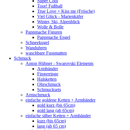
Super Cool
Toor! Fußball
True Love + Kiss me (Frösche)
Viel Glück - Marienkäfer
Winter, Ski, Alpenblick
Wolle & Bolle
Pappmache Figuren
Pappmache Engel
Schneekugel
Wanduhren
waschbare Fussmatten
Schmuck
Anton Hübner - Swarovski Elements
Armbänder
Fingerringe
Halsketten
Ohrschmuck
Schmucksets
Armschmuck
einfache goldene Ketten + Armbänder
gold kurz (bis 65cm)
gold lang (ab 65cm)
einfache silber Ketten + Armbänder
kurz (bis 65cm)
lang (ab 65 cm)