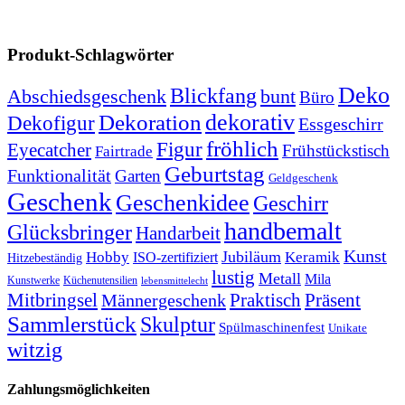
Produkt-Schlagwörter
Deko
Blickfang
Abschiedsgeschenk
bunt
Büro
dekorativ
Dekoration
Dekofigur
Essgeschirr
fröhlich
Figur
Eyecatcher
Frühstückstisch
Fairtrade
Geburtstag
Funktionalität
Garten
Geldgeschenk
Geschenk
Geschenkidee
Geschirr
handbemalt
Glücksbringer
Handarbeit
Kunst
Jubiläum
Keramik
Hobby
ISO-zertifiziert
Hitzebeständig
lustig
Metall
Mila
Kunstwerke
Küchenutensilien
lebensmittelecht
Mitbringsel
Praktisch
Präsent
Männergeschenk
Sammlerstück
Skulptur
Spülmaschinenfest
Unikate
witzig
Zahlungsmöglichkeiten