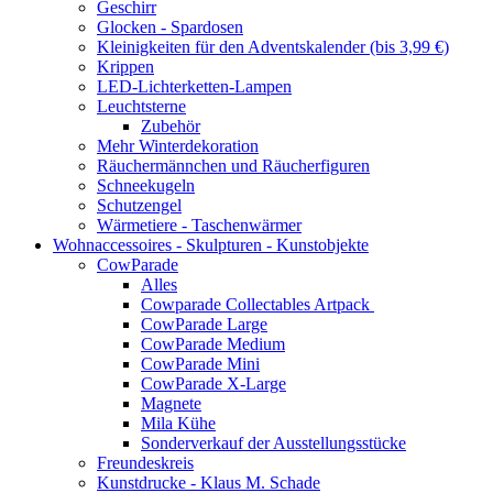
Geschirr
Glocken - Spardosen
Kleinigkeiten für den Adventskalender (bis 3,99 €)
Krippen
LED-Lichterketten-Lampen
Leuchtsterne
Zubehör
Mehr Winterdekoration
Räuchermännchen und Räucherfiguren
Schneekugeln
Schutzengel
Wärmetiere - Taschenwärmer
Wohnaccessoires - Skulpturen - Kunstobjekte
CowParade
Alles
Cowparade Collectables Artpack
CowParade Large
CowParade Medium
CowParade Mini
CowParade X-Large
Magnete
Mila Kühe
Sonderverkauf der Ausstellungsstücke
Freundeskreis
Kunstdrucke - Klaus M. Schade