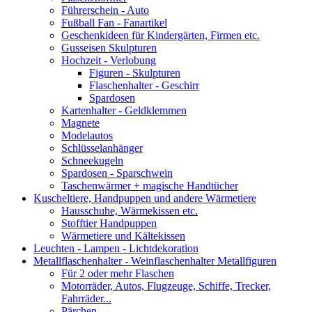
Führerschein - Auto
Fußball Fan - Fanartikel
Geschenkideen für Kindergärten, Firmen etc.
Gusseisen Skulpturen
Hochzeit - Verlobung
Figuren - Skulpturen
Flaschenhalter - Geschirr
Spardosen
Kartenhalter - Geldklemmen
Magnete
Modelautos
Schlüsselanhänger
Schneekugeln
Spardosen - Sparschwein
Taschenwärmer + magische Handtücher
Kuscheltiere, Handpuppen und andere Wärmetiere
Hausschuhe, Wärmekissen etc.
Stofftier Handpuppen
Wärmetiere und Kältekissen
Leuchten - Lampen - Lichtdekoration
Metallflaschenhalter - Weinflaschenhalter Metallfiguren
Für 2 oder mehr Flaschen
Motorräder, Autos, Flugzeuge, Schiffe, Trecker,
Fahrräder...
Pärchen