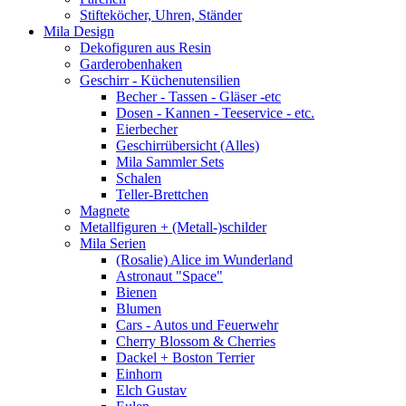
Stifteköcher, Uhren, Ständer
Mila Design
Dekofiguren aus Resin
Garderobenhaken
Geschirr - Küchenutensilien
Becher - Tassen - Gläser -etc
Dosen - Kannen - Teeservice - etc.
Eierbecher
Geschirrübersicht (Alles)
Mila Sammler Sets
Schalen
Teller-Brettchen
Magnete
Metallfiguren + (Metall-)schilder
Mila Serien
(Rosalie) Alice im Wunderland
Astronaut "Space"
Bienen
Blumen
Cars - Autos und Feuerwehr
Cherry Blossom & Cherries
Dackel + Boston Terrier
Einhorn
Elch Gustav