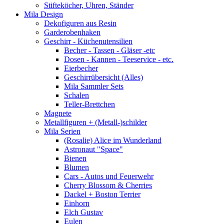
Stifteköcher, Uhren, Ständer
Mila Design
Dekofiguren aus Resin
Garderobenhaken
Geschirr - Küchenutensilien
Becher - Tassen - Gläser -etc
Dosen - Kannen - Teeservice - etc.
Eierbecher
Geschirrübersicht (Alles)
Mila Sammler Sets
Schalen
Teller-Brettchen
Magnete
Metallfiguren + (Metall-)schilder
Mila Serien
(Rosalie) Alice im Wunderland
Astronaut "Space"
Bienen
Blumen
Cars - Autos und Feuerwehr
Cherry Blossom & Cherries
Dackel + Boston Terrier
Einhorn
Elch Gustav
Eulen