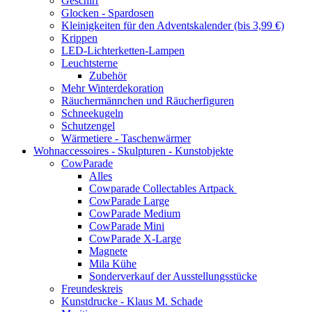
Geschirr
Glocken - Spardosen
Kleinigkeiten für den Adventskalender (bis 3,99 €)
Krippen
LED-Lichterketten-Lampen
Leuchtsterne
Zubehör
Mehr Winterdekoration
Räuchermännchen und Räucherfiguren
Schneekugeln
Schutzengel
Wärmetiere - Taschenwärmer
Wohnaccessoires - Skulpturen - Kunstobjekte
CowParade
Alles
Cowparade Collectables Artpack
CowParade Large
CowParade Medium
CowParade Mini
CowParade X-Large
Magnete
Mila Kühe
Sonderverkauf der Ausstellungsstücke
Freundeskreis
Kunstdrucke - Klaus M. Schade