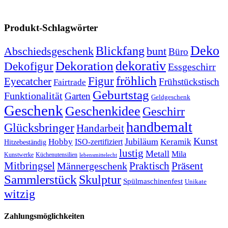
Produkt-Schlagwörter
Deko
Blickfang
Abschiedsgeschenk
bunt
Büro
dekorativ
Dekoration
Dekofigur
Essgeschirr
fröhlich
Figur
Eyecatcher
Frühstückstisch
Fairtrade
Geburtstag
Funktionalität
Garten
Geldgeschenk
Geschenk
Geschenkidee
Geschirr
handbemalt
Glücksbringer
Handarbeit
Kunst
Jubiläum
Keramik
Hobby
ISO-zertifiziert
Hitzebeständig
lustig
Metall
Mila
Kunstwerke
Küchenutensilien
lebensmittelecht
Mitbringsel
Praktisch
Präsent
Männergeschenk
Sammlerstück
Skulptur
Spülmaschinenfest
Unikate
witzig
Zahlungsmöglichkeiten