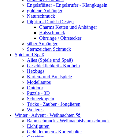
Engelsflüster - Engelsrufer - Klangkugeln
goldene Anhänger
Naturschmuck
Pilgrim - Danish Design
Charms Ketten und Anhänger
Halsschmuck
Ohrringe / Ohrstecker
silber Anhänger
Sternzeichen Schmuck
Spiel und Spaß
Alles (Spiele und Spaß)
Geschicklichkeit - Knobeln
Hexbugs
Karten- und Brettspiele
Modellautos
Outdoor
Puzzle - 3D
Schneekugeln
Tricks - Zauber - Jonglieren
Weiteres
Winter - Advent - Weihnachten 🎅
Baumschmuck - Weihnachtsbaumschmuck
Elchfiguren
Geldklemmen - Kartenhalter