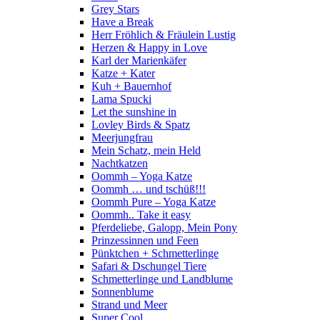
Grey Stars
Have a Break
Herr Fröhlich & Fräulein Lustig
Herzen & Happy in Love
Karl der Marienkäfer
Katze + Kater
Kuh + Bauernhof
Lama Spucki
Let the sunshine in
Lovley Birds & Spatz
Meerjungfrau
Mein Schatz, mein Held
Nachtkatzen
Oommh – Yoga Katze
Oommh … und tschüß!!!
Oommh Pure – Yoga Katze
Oommh.. Take it easy
Pferdeliebe, Galopp, Mein Pony
Prinzessinnen und Feen
Pünktchen + Schmetterlinge
Safari & Dschungel Tiere
Schmetterlinge und Landblume
Sonnenblume
Strand und Meer
Super Cool