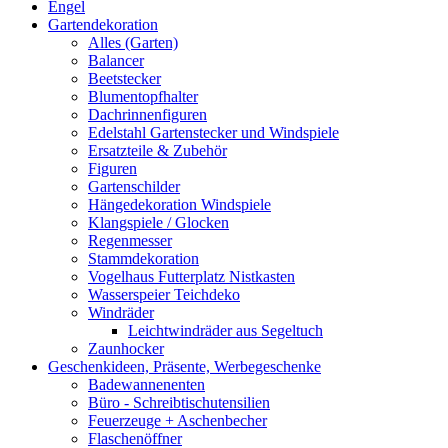
Engel
Gartendekoration
Alles (Garten)
Balancer
Beetstecker
Blumentopfhalter
Dachrinnenfiguren
Edelstahl Gartenstecker und Windspiele
Ersatzteile & Zubehör
Figuren
Gartenschilder
Hängedekoration Windspiele
Klangspiele / Glocken
Regenmesser
Stammdekoration
Vogelhaus Futterplatz Nistkasten
Wasserspeier Teichdeko
Windräder
Leichtwindräder aus Segeltuch
Zaunhocker
Geschenkideen, Präsente, Werbegeschenke
Badewannenenten
Büro - Schreibtischutensilien
Feuerzeuge + Aschenbecher
Flaschenöffner