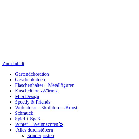
Zum Inhalt
Gartendekoration
Geschenkideen
Flaschenhalter – Metallfiguren
Kuscheltiere -Wärmis
Mila Design
Speedy & Friends
Wohndeko – Skulpturen -Kunst
Schmuck
Spiel + Spaß
Winter – Weihnachten🎅
Alles durchstöbern
Sonderposten