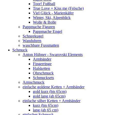
Toor! Fußball
True Love + Kiss me (Frösche)
Viel Glück - Marienkäfer
Winter, Ski, Alpenblick
Wolle & Bolle
Pappmache Figuren
Pappmache Engel
Schneekugel
Wanduhren
waschbare Fussmatten
Schmuck
Anton Hübner - Swarovski Elements
Armbänder
Fingerringe
Halsketten
Ohrschmuck
Schmucksets
Armschmuck
einfache goldene Ketten + Armbänder
gold kurz (bis 65cm)
gold lang (ab 65cm)
einfache silber Ketten + Armbänder
kurz (bis 65cm)
lang (ab 65 cm)
einfacher Schmuck