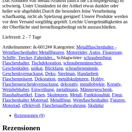
Das Abbilden von Metall-Artikeln (durch die Lichtspiegelung) ist
schwierig. Unter Umständen ist der Artikel etwas dunkler oder
heller wie abgebildet.Durch die besonders feine Verarbeitung
scharfkantig, nicht als Spielzeug geeignet! Unsere Produkte werden
vor dem Versand sorgfältig geprüft. Leichte Unregelmäßigkeiten an
der Oberfläche sind herstellungsbedingt nicht auszuschließen.
Lieferzeit:
2 - 7 Tage
Artikelnummer:
ik-6012##
Kategorien:
Metallflaschenhalter -
Weinflaschenhalter Metallfiguren
,
Motorräder, Autos, Flugzeuge,
Schiffe, Trecker, Fahrräder...
Schlagwörter:
schraubenfigur
,
Flaschenhalter
,
Tischdekoration
,
schraubenmännchen
,
Geschenkidee
,
unikat
,
Blickfang
,
schraubenmännle
,
Geschenkverpackung
,
Deko
,
Steelman
,
Handarbeit
,
Flaschenpräsent
,
Dekoration
,
metallskulpturen
,
Hobby
,
Flaschengeschenkverpackung
,
dekorativ
,
metallobjekte
,
Kreativ
,
Weinliebhaber
,
Einweihung
,
metallmann
,
Männergeschenk
,
Haushaltsartikel
,
Eisen
,
Skulpturen
,
Metall
,
Funktionalität
,
Figur
,
Flaschenhalter Motorrad
,
Metallfigur
,
Weinflaschenhalter
,
Figuren
,
Motorrad
,
effektvoll
,
Flaschenaufbewahrung
,
Skulptur
Rezensionen (0)
Rezensionen