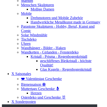
Maritim
Menschen Skulpturen
Mollige Damen
Mobile
Drehmotoren und Mobile Zubehör
Handwerkliche Metallkunst made in Germany
Parastone Skulpturen - Hobby, Beruf, Kunst und
Comic
Solar Windmühle
Tischdeko
Uhren
Wandhänger - Bilder - Haken
Wandketten - Girlanden - Fensterdeko
Kristall - Prisma - Regenbogenkristall
geschliffenes Bleikristall - höchste
Qualität!
Glas Kugeln - Regenbogenkristall
X Saisonales
❤️ Valentinstag Geschenke
Bienensaison 🐝
Muttertags Geschenke 🤱
Herzen
Osterdeko und Geschenke 🐰
X Sonderposten