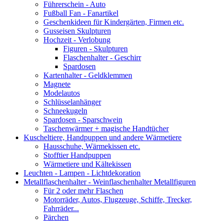
Führerschein - Auto
Fußball Fan - Fanartikel
Geschenkideen für Kindergärten, Firmen etc.
Gusseisen Skulpturen
Hochzeit - Verlobung
Figuren - Skulpturen
Flaschenhalter - Geschirr
Spardosen
Kartenhalter - Geldklemmen
Magnete
Modelautos
Schlüsselanhänger
Schneekugeln
Spardosen - Sparschwein
Taschenwärmer + magische Handtücher
Kuscheltiere, Handpuppen und andere Wärmetiere
Hausschuhe, Wärmekissen etc.
Stofftier Handpuppen
Wärmetiere und Kältekissen
Leuchten - Lampen - Lichtdekoration
Metallflaschenhalter - Weinflaschenhalter Metallfiguren
Für 2 oder mehr Flaschen
Motorräder, Autos, Flugzeuge, Schiffe, Trecker,
Fahrräder...
Pärchen