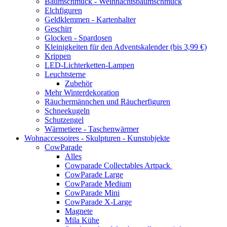
Baumschmuck - Weihnachtsbaumschmuck
Elchfiguren
Geldklemmen - Kartenhalter
Geschirr
Glocken - Spardosen
Kleinigkeiten für den Adventskalender (bis 3,99 €)
Krippen
LED-Lichterketten-Lampen
Leuchtsterne
Zubehör
Mehr Winterdekoration
Räuchermännchen und Räucherfiguren
Schneekugeln
Schutzengel
Wärmetiere - Taschenwärmer
Wohnaccessoires - Skulpturen - Kunstobjekte
CowParade
Alles
Cowparade Collectables Artpack
CowParade Large
CowParade Medium
CowParade Mini
CowParade X-Large
Magnete
Mila Kühe