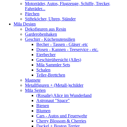
Motorräder, Autos, Flugzeuge, Schiffe, Trecker,
Fahrräder...
Pärchen
Stifteköcher, Uhren, Ständer
Mila Design
Dekofiguren aus Resin
Garderobenhaken
Geschirr - Küchenutensilien
Becher - Tassen - Gläser -etc
Dosen - Kannen - Teeservice - etc.
Eierbecher
Geschirrübersicht (Alles)
Mila Sammler Sets
Schalen
Teller-Brettchen
Magnete
Metallfiguren + (Metall-)schilder
Mila Serien
(Rosalie) Alice im Wunderland
Astronaut "Space"
Bienen
Blumen
Cars - Autos und Feuerwehr
Cherry Blossom & Cherries
Dackel + Boston Terrier