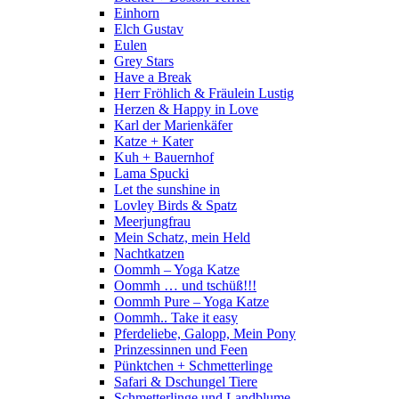
Einhorn
Elch Gustav
Eulen
Grey Stars
Have a Break
Herr Fröhlich & Fräulein Lustig
Herzen & Happy in Love
Karl der Marienkäfer
Katze + Kater
Kuh + Bauernhof
Lama Spucki
Let the sunshine in
Lovley Birds & Spatz
Meerjungfrau
Mein Schatz, mein Held
Nachtkatzen
Oommh – Yoga Katze
Oommh … und tschüß!!!
Oommh Pure – Yoga Katze
Oommh.. Take it easy
Pferdeliebe, Galopp, Mein Pony
Prinzessinnen und Feen
Pünktchen + Schmetterlinge
Safari & Dschungel Tiere
Schmetterlinge und Landblume