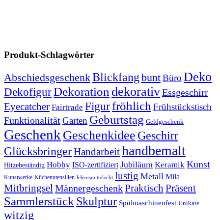
Produkt-Schlagwörter
Deko
Blickfang
Abschiedsgeschenk
bunt
Büro
dekorativ
Dekoration
Dekofigur
Essgeschirr
fröhlich
Figur
Eyecatcher
Frühstückstisch
Fairtrade
Geburtstag
Funktionalität
Garten
Geldgeschenk
Geschenk
Geschenkidee
Geschirr
handbemalt
Glücksbringer
Handarbeit
Kunst
Jubiläum
Keramik
Hobby
ISO-zertifiziert
Hitzebeständig
lustig
Metall
Mila
Kunstwerke
Küchenutensilien
lebensmittelecht
Mitbringsel
Praktisch
Präsent
Männergeschenk
Sammlerstück
Skulptur
Spülmaschinenfest
Unikate
witzig