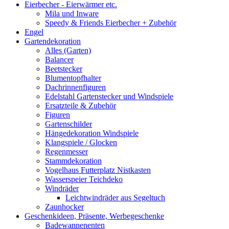
Eierbecher - Eierwärmer etc.
Mila und Inware
Speedy & Friends Eierbecher + Zubehör
Engel
Gartendekoration
Alles (Garten)
Balancer
Beetstecker
Blumentopfhalter
Dachrinnenfiguren
Edelstahl Gartenstecker und Windspiele
Ersatzteile & Zubehör
Figuren
Gartenschilder
Hängedekoration Windspiele
Klangspiele / Glocken
Regenmesser
Stammdekoration
Vogelhaus Futterplatz Nistkasten
Wasserspeier Teichdeko
Windräder
Leichtwindräder aus Segeltuch
Zaunhocker
Geschenkideen, Präsente, Werbegeschenke
Badewannenenten