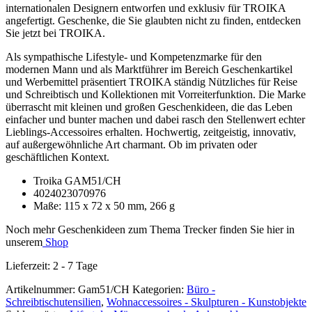
internationalen Designern entworfen und exklusiv für TROIKA
angefertigt. Geschenke, die Sie glaubten nicht zu finden, entdecken
Sie jetzt bei TROIKA.
Als sympathische Lifestyle- und Kompetenzmarke für den
modernen Mann und als Marktführer im Bereich Geschenkartikel
und Werbemittel präsentiert TROIKA ständig Nützliches für Reise
und Schreibtisch und Kollektionen mit Vorreiterfunktion. Die Marke
überrascht mit kleinen und großen Geschenkideen, die das Leben
einfacher und bunter machen und dabei rasch den Stellenwert echter
Lieblings-Accessoires erhalten. Hochwertig, zeitgeistig, innovativ,
auf außergewöhnliche Art charmant. Ob im privaten oder
geschäftlichen Kontext.
Troika GAM51/CH
4024023070976
Maße: 115 x 72 x 50 mm, 266 g
Noch mehr Geschenkideen zum Thema Trecker finden Sie hier in
unserem
Shop
Lieferzeit:
2 - 7 Tage
Artikelnummer:
Gam51/CH
Kategorien:
Büro -
Schreibtischutensilien
,
Wohnaccessoires - Skulpturen - Kunstobjekte