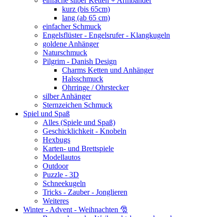
einfache silber Ketten + Armbänder
kurz (bis 65cm)
lang (ab 65 cm)
einfacher Schmuck
Engelsflüster - Engelsrufer - Klangkugeln
goldene Anhänger
Naturschmuck
Pilgrim - Danish Design
Charms Ketten und Anhänger
Halsschmuck
Ohrringe / Ohrstecker
silber Anhänger
Sternzeichen Schmuck
Spiel und Spaß
Alles (Spiele und Spaß)
Geschicklichkeit - Knobeln
Hexbugs
Karten- und Brettspiele
Modellautos
Outdoor
Puzzle - 3D
Schneekugeln
Tricks - Zauber - Jonglieren
Weiteres
Winter - Advent - Weihnachten 🎅