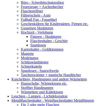
Büro - Schreibtischutensilien
Feuerzeuge + Aschenbecher
Flaschenöffner
Führerschein - Auto
Fußball Fan - Fanartikel
Geschenkideen für Kindergärten, Firmen etc.
Gusseisen Skulpturen
Hochzeit - Verlobung
Figuren - Skulpturen
Flaschenhalter - Geschirr
Spardosen
Kartenhalter - Geldklemmen
Magnete
Modelautos
Schlüsselanhänger
Schneekugeln
Spardosen - Sparschwein
Taschenwärmer + magische Handtücher
Kuscheltiere, Handpuppen und andere Wärmetiere
Hausschuhe, Wärmekissen etc.
Stofftier Handpuppen
Wärmetiere und Kältekissen
Leuchten - Lampen - Lichtdekoration
Metallflaschenhalter - Weinflaschenhalter Metallfiguren
Für 2 oder mehr Flaschen