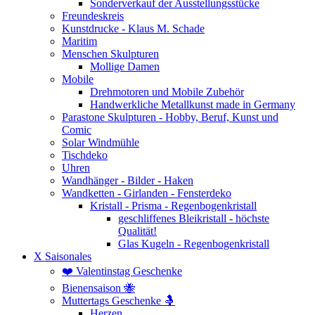
Sonderverkauf der Ausstellungsstücke
Freundeskreis
Kunstdrucke - Klaus M. Schade
Maritim
Menschen Skulpturen
Mollige Damen
Mobile
Drehmotoren und Mobile Zubehör
Handwerkliche Metallkunst made in Germany
Parastone Skulpturen - Hobby, Beruf, Kunst und
Comic
Solar Windmühle
Tischdeko
Uhren
Wandhänger - Bilder - Haken
Wandketten - Girlanden - Fensterdeko
Kristall - Prisma - Regenbogenkristall
geschliffenes Bleikristall - höchste
Qualität!
Glas Kugeln - Regenbogenkristall
X Saisonales
❤️ Valentinstag Geschenke
Bienensaison 🐝
Muttertags Geschenke 🤱
Herzen