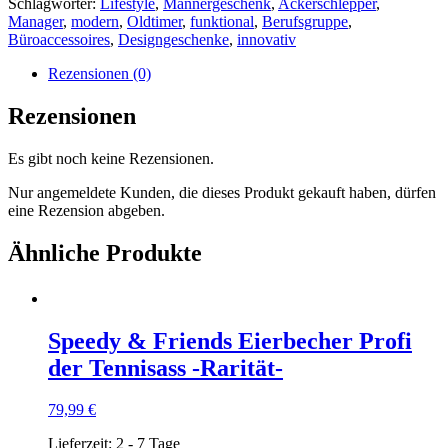
Schlagwörter:
Lifestyle
,
Männergeschenk
,
Ackerschlepper
,
Manager
,
modern
,
Oldtimer
,
funktional
,
Berufsgruppe
,
Büroaccessoires
,
Designgeschenke
,
innovativ
Rezensionen (0)
Rezensionen
Es gibt noch keine Rezensionen.
Nur angemeldete Kunden, die dieses Produkt gekauft haben, dürfen
eine Rezension abgeben.
Ähnliche Produkte
Speedy & Friends Eierbecher Profi
der Tennisass -Rarität-
79,99
€
Lieferzeit:
2 - 7 Tage