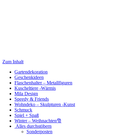
Zum Inhalt
Gartendekoration
Geschenkideen
Flaschenhalter – Metallfiguren
Kuscheltiere -Wärmis
Mila Design
Speedy & Friends
Wohndeko – Skulpturen -Kunst
Schmuck
Spiel + Spaß
Winter – Weihnachten🎅
Alles durchstöbern
Sonderposten