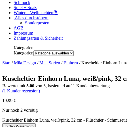
Schmuck
Spiel + Spaß
Winter – Weihnachten🎅
Alles durchstöbern
Sonderposten
AGB
Impressum
Zahlungsarten & Sicherheit
Kategorien
Kategorien
Start
/
Mila Design
/
Mila Serien
/
Einhorn
/ Kuscheltier Einhorn Luna
Kuscheltier Einhorn Luna, weiß/pink, 32 
Bewertet mit
5.00
von 5, basierend auf
1
Kundenbewertung
(
1
Kundenrezension)
19,99
€
Nur noch 2 vorrätig
Kuscheltier Einhorn Luna, weiß/pink, 32 cm - Plüschtier - Schmuset
In den Warenkorb