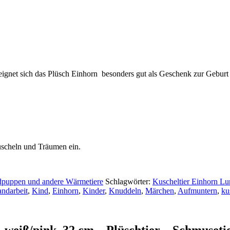
 eignet sich das Plüsch Einhorn besonders gut als Geschenk zur Gebur
uscheln und Träumen ein.
dpuppen und andere Wärmetiere
Schlagwörter:
Kuscheltier Einhorn Lu
ndarbeit
,
Kind
,
Einhorn
,
Kinder
,
Knuddeln
,
Märchen
,
Aufmuntern
,
ku
 weiß/pink, 32 cm – Plüschtier – Schmuseti