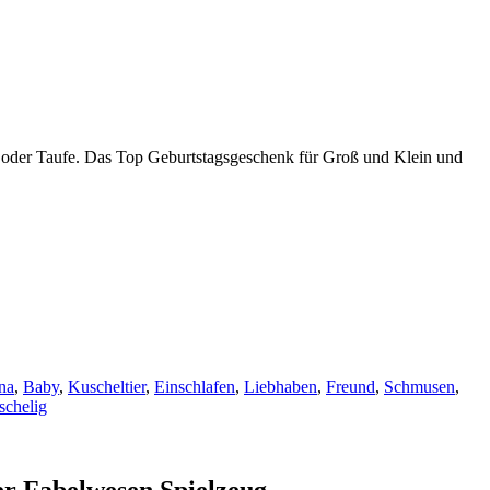
t oder Taufe. Das Top Geburtstagsgeschenk für Groß und Klein und
na
,
Baby
,
Kuscheltier
,
Einschlafen
,
Liebhaben
,
Freund
,
Schmusen
,
schelig
er Fabelwesen Spielzeug