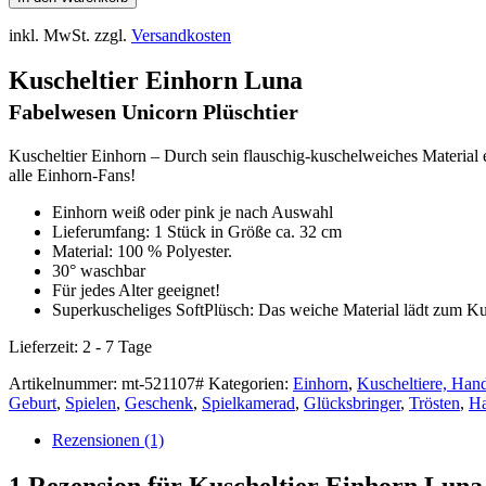
inkl. MwSt.
zzgl.
Versandkosten
Kuscheltier Einhorn Luna
Fabelwesen Unicorn Plüschtier
Kuscheltier Einhorn – Durch sein flauschig-kuschelweiches Material
alle Einhorn-Fans!
Einhorn weiß oder pink je nach Auswahl
Lieferumfang: 1 Stück in Größe ca. 32 cm
Material: 100 % Polyester.
30° waschbar
Für jedes Alter geeignet!
Superkuscheliges SoftPlüsch: Das weiche Material lädt zum K
Lieferzeit:
2 - 7 Tage
Artikelnummer:
mt-521107#
Kategorien:
Einhorn
,
Kuscheltiere, Han
Geburt
,
Spielen
,
Geschenk
,
Spielkamerad
,
Glücksbringer
,
Trösten
,
Ha
Rezensionen (1)
1 Rezension für
Kuscheltier Einhorn Luna,