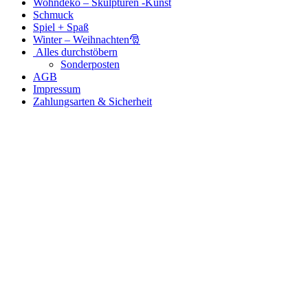
Wohndeko – Skulpturen -Kunst
Schmuck
Spiel + Spaß
Winter – Weihnachten🎅
Alles durchstöbern
Sonderposten
AGB
Impressum
Zahlungsarten & Sicherheit