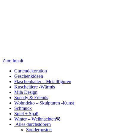
Zum Inhalt
Gartendekoration
Geschenkideen
Flaschenhalter – Metallfiguren
Kuscheltiere -Wärmis
Mila Design
Speedy & Friends
Wohndeko – Skulpturen -Kunst
Schmuck
Spiel + Spaß
Winter – Weihnachten🎅
Alles durchstöbern
Sonderposten