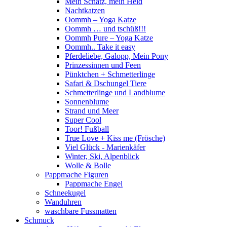
Mein Schatz, mein Held
Nachtkatzen
Oommh – Yoga Katze
Oommh … und tschüß!!!
Oommh Pure – Yoga Katze
Oommh.. Take it easy
Pferdeliebe, Galopp, Mein Pony
Prinzessinnen und Feen
Pünktchen + Schmetterlinge
Safari & Dschungel Tiere
Schmetterlinge und Landblume
Sonnenblume
Strand und Meer
Super Cool
Toor! Fußball
True Love + Kiss me (Frösche)
Viel Glück - Marienkäfer
Winter, Ski, Alpenblick
Wolle & Bolle
Pappmache Figuren
Pappmache Engel
Schneekugel
Wanduhren
waschbare Fussmatten
Schmuck