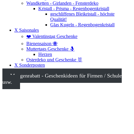
Wandketten - Girlanden - Fensterdeko
Kristall - Prisma - Regenbogenkristall
geschliffenes Bleikristall - höchste
Qualität!
Glas Kugeln - Regenbogenkristall
X Saisonales
❤️ Valentinstag Geschenke
Bienensaison 🐝
Muttertags Geschenke 🤱
Herzen
Osterdeko und Geschenke 🐰
X Sonderposten
Mengenrabatt - Geschenkideen für Firmen / Schule
usw.