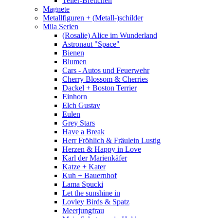
Teller-Brettchen
Magnete
Metallfiguren + (Metall-)schilder
Mila Serien
(Rosalie) Alice im Wunderland
Astronaut "Space"
Bienen
Blumen
Cars - Autos und Feuerwehr
Cherry Blossom & Cherries
Dackel + Boston Terrier
Einhorn
Elch Gustav
Eulen
Grey Stars
Have a Break
Herr Fröhlich & Fräulein Lustig
Herzen & Happy in Love
Karl der Marienkäfer
Katze + Kater
Kuh + Bauernhof
Lama Spucki
Let the sunshine in
Lovley Birds & Spatz
Meerjungfrau