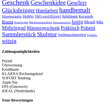
Geschenk
Geschenkidee
Geschirr
handbemalt
Glücksbringer
Handarbeit
Jubiläum
Hobby
ISO-zertifiziert
Keramik
Hitzebeständig
lustig
Kunst
Metall
Mila
Kunstwerke
Küchenutensilien
lebensmittelecht
Mitbringsel
Praktisch
Präsent
Männergeschenk
Sammlerstück
Skulptur
Spülmaschinenfest
Unikate
witzig
Zahlungsmöglichkeiten
Paypal
Überweisung
Kreditkarte
KLARNA Rechnungskauf
SOFORT Banking
Apple Pay
EPS (Österreich)
iDEAL (Niederlande)
Neue Bewertungen