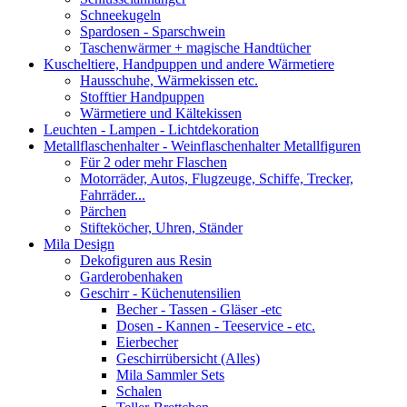
Schneekugeln
Spardosen - Sparschwein
Taschenwärmer + magische Handtücher
Kuscheltiere, Handpuppen und andere Wärmetiere
Hausschuhe, Wärmekissen etc.
Stofftier Handpuppen
Wärmetiere und Kältekissen
Leuchten - Lampen - Lichtdekoration
Metallflaschenhalter - Weinflaschenhalter Metallfiguren
Für 2 oder mehr Flaschen
Motorräder, Autos, Flugzeuge, Schiffe, Trecker,
Fahrräder...
Pärchen
Stifteköcher, Uhren, Ständer
Mila Design
Dekofiguren aus Resin
Garderobenhaken
Geschirr - Küchenutensilien
Becher - Tassen - Gläser -etc
Dosen - Kannen - Teeservice - etc.
Eierbecher
Geschirrübersicht (Alles)
Mila Sammler Sets
Schalen