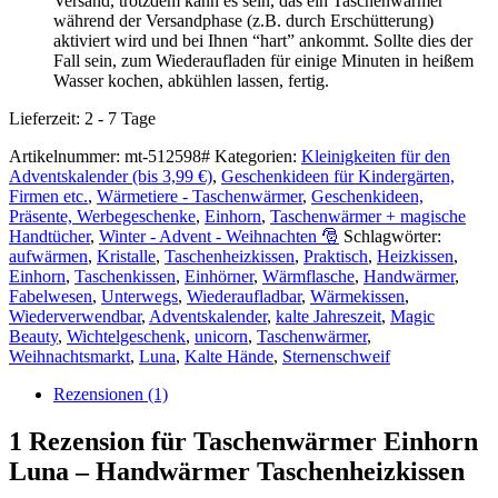
Versand, trotzdem kann es sein, das ein Taschenwärmer
während der Versandphase (z.B. durch Erschütterung)
aktiviert wird und bei Ihnen “hart” ankommt. Sollte dies der
Fall sein, zum Wiederaufladen für einige Minuten in heißem
Wasser kochen, abkühlen lassen, fertig.
Lieferzeit:
2 - 7 Tage
Artikelnummer:
mt-512598#
Kategorien:
Kleinigkeiten für den
Adventskalender (bis 3,99 €)
,
Geschenkideen für Kindergärten,
Firmen etc.
,
Wärmetiere - Taschenwärmer
,
Geschenkideen,
Präsente, Werbegeschenke
,
Einhorn
,
Taschenwärmer + magische
Handtücher
,
Winter - Advent - Weihnachten 🎅
Schlagwörter:
aufwärmen
,
Kristalle
,
Taschenheizkissen
,
Praktisch
,
Heizkissen
,
Einhorn
,
Taschenkissen
,
Einhörner
,
Wärmflasche
,
Handwärmer
,
Fabelwesen
,
Unterwegs
,
Wiederaufladbar
,
Wärmekissen
,
Wiederverwendbar
,
Adventskalender
,
kalte Jahreszeit
,
Magic
Beauty
,
Wichtelgeschenk
,
unicorn
,
Taschenwärmer
,
Weihnachtsmarkt
,
Luna
,
Kalte Hände
,
Sternenschweif
Rezensionen (1)
1 Rezension für
Taschenwärmer Einhorn
Luna – Handwärmer Taschenheizkissen