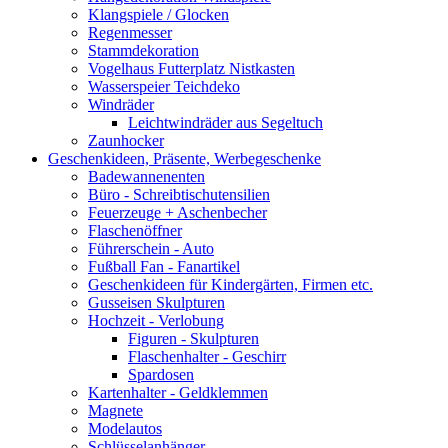
Klangspiele / Glocken
Regenmesser
Stammdekoration
Vogelhaus Futterplatz Nistkasten
Wasserspeier Teichdeko
Windräder
Leichtwindräder aus Segeltuch
Zaunhocker
Geschenkideen, Präsente, Werbegeschenke
Badewannenenten
Büro - Schreibtischutensilien
Feuerzeuge + Aschenbecher
Flaschenöffner
Führerschein - Auto
Fußball Fan - Fanartikel
Geschenkideen für Kindergärten, Firmen etc.
Gusseisen Skulpturen
Hochzeit - Verlobung
Figuren - Skulpturen
Flaschenhalter - Geschirr
Spardosen
Kartenhalter - Geldklemmen
Magnete
Modelautos
Schlüsselanhänger