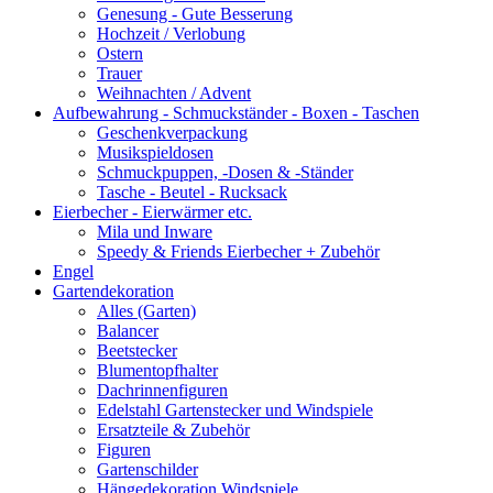
Genesung - Gute Besserung
Hochzeit / Verlobung
Ostern
Trauer
Weihnachten / Advent
Aufbewahrung - Schmuckständer - Boxen - Taschen
Geschenkverpackung
Musikspieldosen
Schmuckpuppen, -Dosen & -Ständer
Tasche - Beutel - Rucksack
Eierbecher - Eierwärmer etc.
Mila und Inware
Speedy & Friends Eierbecher + Zubehör
Engel
Gartendekoration
Alles (Garten)
Balancer
Beetstecker
Blumentopfhalter
Dachrinnenfiguren
Edelstahl Gartenstecker und Windspiele
Ersatzteile & Zubehör
Figuren
Gartenschilder
Hängedekoration Windspiele