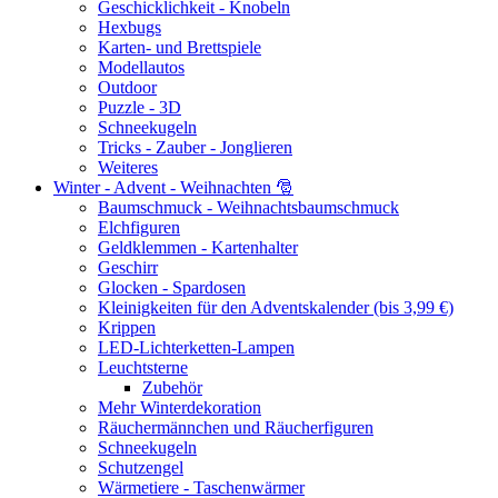
Geschicklichkeit - Knobeln
Hexbugs
Karten- und Brettspiele
Modellautos
Outdoor
Puzzle - 3D
Schneekugeln
Tricks - Zauber - Jonglieren
Weiteres
Winter - Advent - Weihnachten 🎅
Baumschmuck - Weihnachtsbaumschmuck
Elchfiguren
Geldklemmen - Kartenhalter
Geschirr
Glocken - Spardosen
Kleinigkeiten für den Adventskalender (bis 3,99 €)
Krippen
LED-Lichterketten-Lampen
Leuchtsterne
Zubehör
Mehr Winterdekoration
Räuchermännchen und Räucherfiguren
Schneekugeln
Schutzengel
Wärmetiere - Taschenwärmer