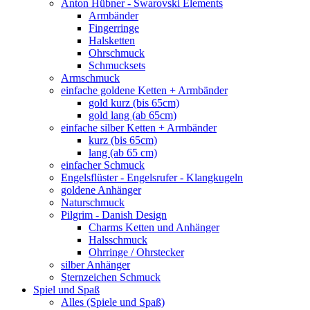
Anton Hübner - Swarovski Elements
Armbänder
Fingerringe
Halsketten
Ohrschmuck
Schmucksets
Armschmuck
einfache goldene Ketten + Armbänder
gold kurz (bis 65cm)
gold lang (ab 65cm)
einfache silber Ketten + Armbänder
kurz (bis 65cm)
lang (ab 65 cm)
einfacher Schmuck
Engelsflüster - Engelsrufer - Klangkugeln
goldene Anhänger
Naturschmuck
Pilgrim - Danish Design
Charms Ketten und Anhänger
Halsschmuck
Ohrringe / Ohrstecker
silber Anhänger
Sternzeichen Schmuck
Spiel und Spaß
Alles (Spiele und Spaß)