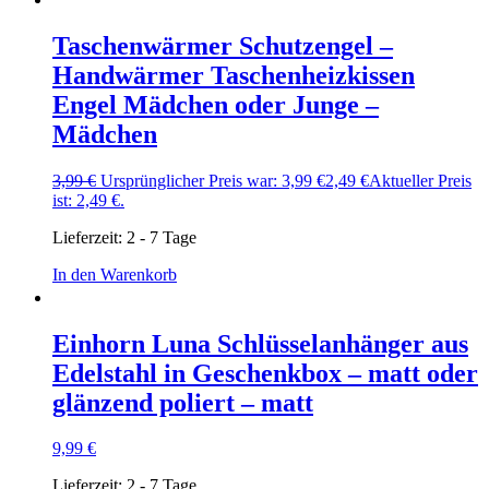
Taschenwärmer Schutzengel –
Handwärmer Taschenheizkissen
Engel Mädchen oder Junge –
Mädchen
3,99
€
Ursprünglicher Preis war: 3,99 €
2,49
€
Aktueller Preis
ist: 2,49 €.
Lieferzeit:
2 - 7 Tage
In den Warenkorb
Einhorn Luna Schlüsselanhänger aus
Edelstahl in Geschenkbox – matt oder
glänzend poliert – matt
9,99
€
Lieferzeit:
2 - 7 Tage