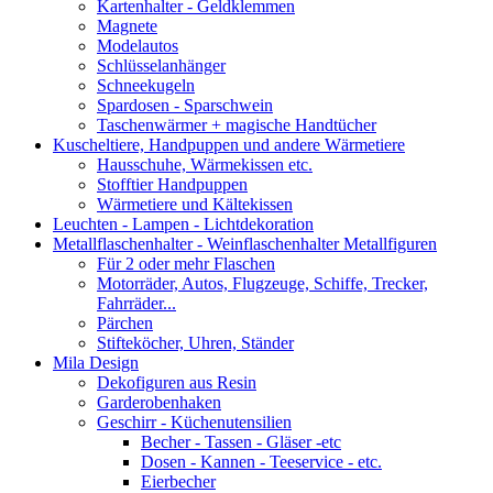
Kartenhalter - Geldklemmen
Magnete
Modelautos
Schlüsselanhänger
Schneekugeln
Spardosen - Sparschwein
Taschenwärmer + magische Handtücher
Kuscheltiere, Handpuppen und andere Wärmetiere
Hausschuhe, Wärmekissen etc.
Stofftier Handpuppen
Wärmetiere und Kältekissen
Leuchten - Lampen - Lichtdekoration
Metallflaschenhalter - Weinflaschenhalter Metallfiguren
Für 2 oder mehr Flaschen
Motorräder, Autos, Flugzeuge, Schiffe, Trecker,
Fahrräder...
Pärchen
Stifteköcher, Uhren, Ständer
Mila Design
Dekofiguren aus Resin
Garderobenhaken
Geschirr - Küchenutensilien
Becher - Tassen - Gläser -etc
Dosen - Kannen - Teeservice - etc.
Eierbecher