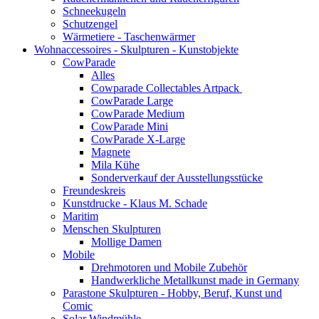
Schneekugeln
Schutzengel
Wärmetiere - Taschenwärmer
Wohnaccessoires - Skulpturen - Kunstobjekte
CowParade
Alles
Cowparade Collectables Artpack
CowParade Large
CowParade Medium
CowParade Mini
CowParade X-Large
Magnete
Mila Kühe
Sonderverkauf der Ausstellungsstücke
Freundeskreis
Kunstdrucke - Klaus M. Schade
Maritim
Menschen Skulpturen
Mollige Damen
Mobile
Drehmotoren und Mobile Zubehör
Handwerkliche Metallkunst made in Germany
Parastone Skulpturen - Hobby, Beruf, Kunst und
Comic
Solar Windmühle