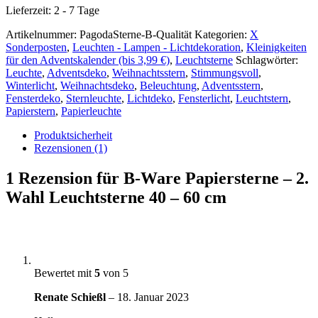
Lieferzeit:
2 - 7 Tage
Artikelnummer:
PagodaSterne-B-Qualität
Kategorien:
X
Sonderposten
,
Leuchten - Lampen - Lichtdekoration
,
Kleinigkeiten
für den Adventskalender (bis 3,99 €)
,
Leuchtsterne
Schlagwörter:
Leuchte
,
Adventsdeko
,
Weihnachtsstern
,
Stimmungsvoll
,
Winterlicht
,
Weihnachtsdeko
,
Beleuchtung
,
Adventsstern
,
Fensterdeko
,
Sternleuchte
,
Lichtdeko
,
Fensterlicht
,
Leuchtstern
,
Papierstern
,
Papierleuchte
Produktsicherheit
Rezensionen (1)
1 Rezension für
B-Ware Papiersterne – 2.
Wahl Leuchtsterne 40 – 60 cm
Bewertet mit
5
von 5
Renate Schießl
–
18. Januar 2023