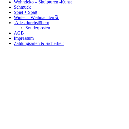
Wohndeko – Skulpturen -Kunst
Schmuck
Spiel + Spaß
Winter – Weihnachten🎅
Alles durchstöbern
Sonderposten
AGB
Impressum
Zahlungsarten & Sicherheit