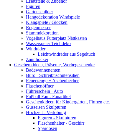
Ersatzteile & Zubehör
Figuren
Gartenschilder
Hängedekoration Windspiele
Klangspiele / Glocken
Regenmesser
Stammdekoration
Vogelhaus Futterplatz Nistkasten
Wasserspeier Teichdeko
Windräder
Leichtwindräder aus Segeltuch
Zaunhocker
Geschenkideen, Präsente, Werbegeschenke
Badewannenenten
Büro - Schreibtischutensilien
Feuerzeuge + Aschenbecher
Flaschenöffner
Führerschein - Auto
Fußball Fan - Fanartikel
Geschenkideen für Kindergärten, Firmen etc.
Gusseisen Skulpturen
Hochzeit - Verlobung
Figuren - Skulpturen
Flaschenhalter - Geschirr
Spardosen