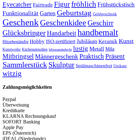
fröhlich
Figur
Eyecatcher
Frühstückstisch
Fairtrade
Geburtstag
Funktionalität
Garten
Geldgeschenk
Geschenk
Geschenkidee
Geschirr
handbemalt
Glücksbringer
Handarbeit
Kunst
Jubiläum
Keramik
Hobby
ISO-zertifiziert
Hitzebeständig
lustig
Metall
Mila
Kunstwerke
Küchenutensilien
lebensmittelecht
Mitbringsel
Praktisch
Präsent
Männergeschenk
Sammlerstück
Skulptur
Spülmaschinenfest
Unikate
witzig
Zahlungsmöglichkeiten
Paypal
Überweisung
Kreditkarte
KLARNA Rechnungskauf
SOFORT Banking
Apple Pay
EPS (Österreich)
iDEAL (Niederlande)