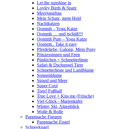
Let the sunshine in
Lovley Birds & Spatz
Meerjungfrau
Mein Schatz, mein Held
Nachtkatzen
Oommh – Yoga Katze
Oommh … und tschüß!!!
Oommh Pure – Yoga Katze
Oommh.. Take it easy
Pferdeliebe, Galopp, Mein Pony
Prinzessinnen und Feen
Pünktchen + Schmetterlinge
Safari & Dschungel Tiere
Schmetterlinge und Landblume
Sonnenblume
Strand und Meer
Super Cool
Toor! Fußball
True Love + Kiss me (Frösche)
Viel Glück - Marienkäfer
Winter, Ski, Alpenblick
Wolle & Bolle
Pappmache Figuren
Pappmache Engel
Schneekugel