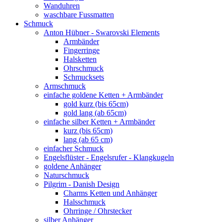
Wanduhren
waschbare Fussmatten
Schmuck
Anton Hübner - Swarovski Elements
Armbänder
Fingerringe
Halsketten
Ohrschmuck
Schmucksets
Armschmuck
einfache goldene Ketten + Armbänder
gold kurz (bis 65cm)
gold lang (ab 65cm)
einfache silber Ketten + Armbänder
kurz (bis 65cm)
lang (ab 65 cm)
einfacher Schmuck
Engelsflüster - Engelsrufer - Klangkugeln
goldene Anhänger
Naturschmuck
Pilgrim - Danish Design
Charms Ketten und Anhänger
Halsschmuck
Ohrringe / Ohrstecker
silber Anhänger