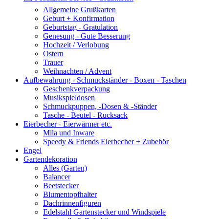
Allgemeine Grußkarten
Geburt + Konfirmation
Geburtstag - Gratulation
Genesung - Gute Besserung
Hochzeit / Verlobung
Ostern
Trauer
Weihnachten / Advent
Aufbewahrung - Schmuckständer - Boxen - Taschen
Geschenkverpackung
Musikspieldosen
Schmuckpuppen, -Dosen & -Ständer
Tasche - Beutel - Rucksack
Eierbecher - Eierwärmer etc.
Mila und Inware
Speedy & Friends Eierbecher + Zubehör
Engel
Gartendekoration
Alles (Garten)
Balancer
Beetstecker
Blumentopfhalter
Dachrinnenfiguren
Edelstahl Gartenstecker und Windspiele