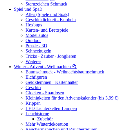
Sternzeichen Schmuck
Spiel und Spaß
Alles (Spiele und Spaß)
Geschicklichkeit - Knobeln
Hexbugs
Karten- und Brettspiele
Modellautos
Outdoor
Puzzle - 3D
Schneekugeln
Tricks - Zauber - Jonglieren
Weiteres
Winter - Advent - Weihnachten 🎅
Baumschmuck - Weihnachtsbaumschmuck
Elchfiguren
Geldklemmen - Kartenhalter
Geschirr
Glocken - Spardosen
Kleinigkeiten für den Adventskalender (bis 3,99 €)
Krippen
LED-Lichterketten-Lampen
Leuchtsterne
Zubehör
Mehr Winterdekoration
Räuchermännchen und Räucherfiguren