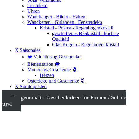
Tischdeko
Uhren
Wandhänger - Bilder - Haken
Wandketten - Girlanden - Fensterdeko
Kristall - Prisma - Regenbogenkristall
geschliffenes Bleikristall - höchste
Qualität!
Glas Kugeln - Regenbogenkristall
X Saisonales
❤️ Valentinstag Geschenke
Bienensaison 🐝
Muttertags Geschenke 🤱
Herzen
Osterdeko und Geschenke 🐰
X Sonderposten
Mengenrabatt - Geschenkideen für Firmen / Schule
usw.