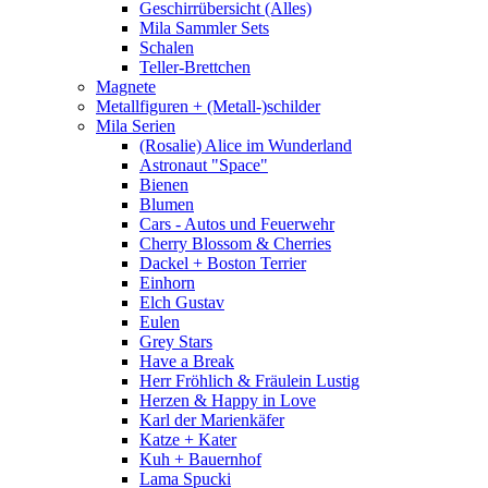
Geschirrübersicht (Alles)
Mila Sammler Sets
Schalen
Teller-Brettchen
Magnete
Metallfiguren + (Metall-)schilder
Mila Serien
(Rosalie) Alice im Wunderland
Astronaut "Space"
Bienen
Blumen
Cars - Autos und Feuerwehr
Cherry Blossom & Cherries
Dackel + Boston Terrier
Einhorn
Elch Gustav
Eulen
Grey Stars
Have a Break
Herr Fröhlich & Fräulein Lustig
Herzen & Happy in Love
Karl der Marienkäfer
Katze + Kater
Kuh + Bauernhof
Lama Spucki