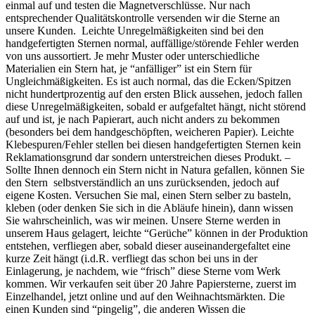
einmal auf und testen die Magnetverschlüsse. Nur nach
entsprechender Qualitätskontrolle versenden wir die Sterne an
unsere Kunden. Leichte Unregelmäßigkeiten sind bei den
handgefertigten Sternen normal, auffällige/störende Fehler werden
von uns aussortiert. Je mehr Muster oder unterschiedliche
Materialien ein Stern hat, je “anfälliger” ist ein Stern für
Ungleichmäßigkeiten. Es ist auch normal, das die Ecken/Spitzen
nicht hundertprozentig auf den ersten Blick aussehen, jedoch fallen
diese Unregelmäßigkeiten, sobald er aufgefaltet hängt, nicht störend
auf und ist, je nach Papierart, auch nicht anders zu bekommen
(besonders bei dem handgeschöpften, weicheren Papier). Leichte
Klebespuren/Fehler stellen bei diesen handgefertigten Sternen kein
Reklamationsgrund dar sondern unterstreichen dieses Produkt. –
Sollte Ihnen dennoch ein Stern nicht in Natura gefallen, können Sie
den Stern selbstverständlich an uns zurücksenden, jedoch auf
eigene Kosten. Versuchen Sie mal, einen Stern selber zu basteln,
kleben (oder denken Sie sich in die Abläufe hinein), dann wissen
Sie wahrscheinlich, was wir meinen. Unsere Sterne werden in
unserem Haus gelagert, leichte “Gerüche” können in der Produktion
entstehen, verfliegen aber, sobald dieser auseinandergefaltet eine
kurze Zeit hängt (i.d.R. verfliegt das schon bei uns in der
Einlagerung, je nachdem, wie “frisch” diese Sterne vom Werk
kommen. Wir verkaufen seit über 20 Jahre Papiersterne, zuerst im
Einzelhandel, jetzt online und auf den Weihnachtsmärkten. Die
einen Kunden sind “pingelig”, die anderen Wissen die