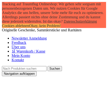
Tracking auf Traumflug Onlineshop: Wir gehen sehr sorgsam mit
personenbezogenen Daten um. Wir nutzen Cookies für Google
Analytics die uns helfen, unsere Seite mehr für euch zu optimieren.
Allerdings passiert nichts ohne deine Zustimmung und du kannst
diese jederzeit widerrufen. Ist das okay?
Datenschutzerklärung
Cookies ablehnen
Okay, kein Problem!
Originelle Geschenke, Sammlerstücke und Raritäten
Newsletter Anmeldung
Feedback
Über uns
🛒 Warenkorb / Kasse
Mein Konto
Kontakt
Navigation aufklappen