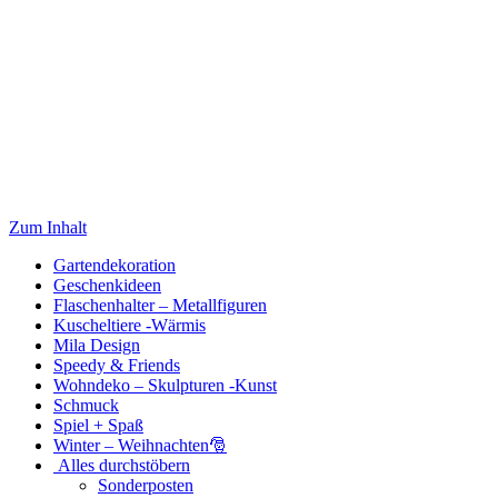
Zum Inhalt
Gartendekoration
Geschenkideen
Flaschenhalter – Metallfiguren
Kuscheltiere -Wärmis
Mila Design
Speedy & Friends
Wohndeko – Skulpturen -Kunst
Schmuck
Spiel + Spaß
Winter – Weihnachten🎅
Alles durchstöbern
Sonderposten