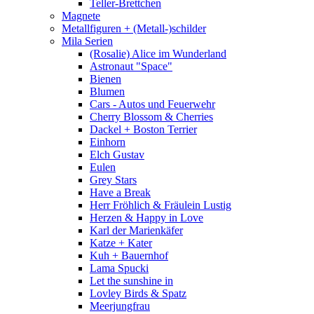
Teller-Brettchen
Magnete
Metallfiguren + (Metall-)schilder
Mila Serien
(Rosalie) Alice im Wunderland
Astronaut "Space"
Bienen
Blumen
Cars - Autos und Feuerwehr
Cherry Blossom & Cherries
Dackel + Boston Terrier
Einhorn
Elch Gustav
Eulen
Grey Stars
Have a Break
Herr Fröhlich & Fräulein Lustig
Herzen & Happy in Love
Karl der Marienkäfer
Katze + Kater
Kuh + Bauernhof
Lama Spucki
Let the sunshine in
Lovley Birds & Spatz
Meerjungfrau