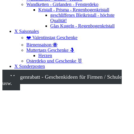
Wandketten - Girlanden - Fensterdeko
Kristall - Prisma - Regenbogenkristall
geschliffenes Bleikristall - höchste
Qualität!
Glas Kugeln - Regenbogenkristall
X Saisonales
❤️ Valentinstag Geschenke
Bienensaison 🐝
Muttertags Geschenke 🤱
Herzen
Osterdeko und Geschenke 🐰
X Sonderposten
Mengenrabatt - Geschenkideen für Firmen / Schule
usw.