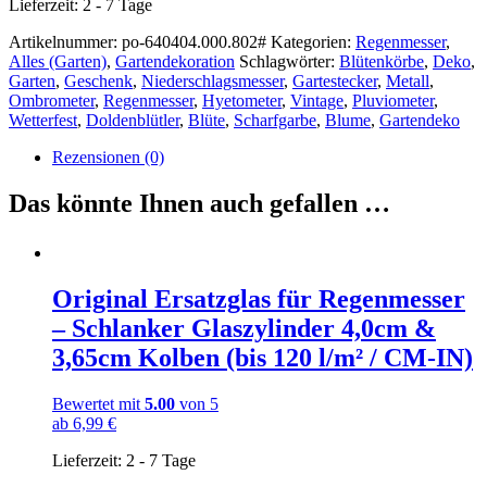
Lieferzeit:
2 - 7 Tage
Artikelnummer:
po-640404.000.802#
Kategorien:
Regenmesser
,
Alles (Garten)
,
Gartendekoration
Schlagwörter:
Blütenkörbe
,
Deko
,
Garten
,
Geschenk
,
Niederschlagsmesser
,
Gartestecker
,
Metall
,
Ombrometer
,
Regenmesser
,
Hyetometer
,
Vintage
,
Pluviometer
,
Wetterfest
,
Doldenblütler
,
Blüte
,
Scharfgarbe
,
Blume
,
Gartendeko
Rezensionen (0)
Das könnte Ihnen auch gefallen …
Original Ersatzglas für Regenmesser
– Schlanker Glaszylinder 4,0cm &
3,65cm Kolben (bis 120 l/m² / CM-IN)
Bewertet mit
5.00
von 5
ab
6,99
€
Lieferzeit:
2 - 7 Tage