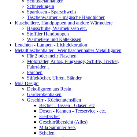
Schlüsselanhänger
Schneekugeln
Spardosen - Sparschwein
Taschenwärmer + magische Handtücher
Kuscheltiere, Handpuppen und andere Wärmetiere
Hausschuhe, Wärmekissen etc.
Stofftier Handpuppen
Wärmetiere und Kältekissen
Leuchten - Lampen - Lichtdekoration
Metallflaschenhalter - Weinflaschenhalter Metallfiguren
Für 2 oder mehr Flaschen
Motorräder, Autos, Flugzeuge, Schiffe, Trecker,
Fahrräder...
Pärchen
Stifteköcher, Uhren, Ständer
Mila Design
Dekofiguren aus Resin
Garderobenhaken
Geschirr - Küchenutensilien
Becher - Tassen - Gläser -etc
Dosen - Kannen - Teeservice - etc.
Eierbecher
Geschirrübersicht (Alles)
Mila Sammler Sets
Schalen