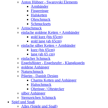
Anton Hübner - Swarovski Elements
Armbänder
Fingerringe
Halsketten
Ohrschmuck
Schmucksets
Armschmuck
einfache goldene Ketten + Armbänder
gold kurz (bis 65cm)
gold lang (ab 65cm)
einfache silber Ketten + Armbänder
kurz (bis 65cm)
lang (ab 65 cm)
einfacher Schmuck
Engelsflüster - Engelsrufer - Klangkugeln
goldene Anhänger
Naturschmuck
Pilgrim - Danish Design
Charms Ketten und Anhänger
Halsschmuck
Ohrringe / Ohrstecker
silber Anhänger
Sternzeichen Schmuck
Spiel und Spaß
Alles (Spiele und Spaß)