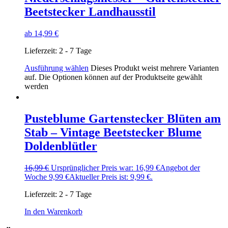
Beetstecker Landhausstil
ab
14,99
€
Lieferzeit:
2 - 7 Tage
Ausführung wählen
Dieses Produkt weist mehrere Varianten
auf. Die Optionen können auf der Produktseite gewählt
werden
Pusteblume Gartenstecker Blüten am
Stab – Vintage Beetstecker Blume
Doldenblütler
16,99
€
Ursprünglicher Preis war: 16,99 €
Angebot der
Woche
9,99
€
Aktueller Preis ist: 9,99 €.
Lieferzeit:
2 - 7 Tage
In den Warenkorb