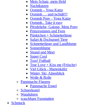
Mein Schatz, mein Held
Nachtkatzen
Oommh – Yoga Katze
Oommh … und tschüß!!!
Oommh Pure – Yoga Katze
Oommh.. Take it easy
Pferdeliebe, Galopp, Mein Pony
Prinzessinnen und Feen
Pünktchen + Schmetterlinge
Safari & Dschungel Tiere
Schmetterlinge und Landblume
Sonnenblume
Strand und Meer
Super Cool
Toor! Fußball
True Love + Kiss me (Frösche)
Viel Glück - Marienkäfer
Winter, Ski, Alpenblick
Wolle & Bolle
Pappmache Figuren
Pappmache Engel
Schneekugel
Wanduhren
waschbare Fussmatten
Schmuck