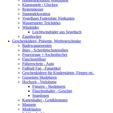
Hängedekoration Windspiele
Klangspiele / Glocken
Regenmesser
Stammdekoration
Vogelhaus Futterplatz Nistkasten
Wasserspeier Teichdeko
Windräder
Leichtwindräder aus Segeltuch
Zaunhocker
Geschenkideen, Präsente, Werbegeschenke
Badewannenenten
Büro - Schreibtischutensilien
Feuerzeuge + Aschenbecher
Flaschenöffner
Führerschein - Auto
Fußball Fan - Fanartikel
Geschenkideen für Kindergärten, Firmen etc.
Gusseisen Skulpturen
Hochzeit - Verlobung
Figuren - Skulpturen
Flaschenhalter - Geschirr
Spardosen
Kartenhalter - Geldklemmen
Magnete
Modelautos