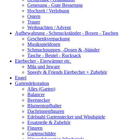
Genesung - Gute Besserung
Hochzeit / Verlobung
Ostern
Trauer
Weihnachten / Advent
Aufbewahrung - Schmuckständer - Boxen - Taschen
Geschenkverpackung
Musikspieldosen
Schmuckpuppen, -Dosen & -Ständer
Tasche - Beutel - Rucksack
Eierbecher - Eierwärmer etc.
Mila und Inware
Speedy & Friends Eierbecher + Zubehör
Engel
Gartendekoration
Alles (Garten)
Balancer
Beetstecker
Blumentopfhalter
Dachrinnenfiguren
Edelstahl Gartenstecker und Windspiele
Ersatzteile & Zubehör
Figuren
Gartenschilder