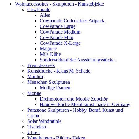
Wohnaccessoires - Skulpturen - Kunstobjekte
CowParade
Alles
Cowparade Collectables Artpack
CowParade Large
CowParade Medium
CowParade Mini
CowParade X-Large
Magnete
Mila Kühe
Sonderverkauf der Ausstellungsstücke
Freundeskreis
Kunstdrucke - Klaus M. Schade
Maritim
Menschen Skulpturen
Mollige Damen
Mobile
Drehmotoren und Mobile Zubehör
Handwerkliche Metallkunst made in Germany
Parastone Skulpturen - Hobby, Beruf, Kunst und
Comic
Solar Windmühle
Tischdeko
Uhren
Wandhänger - Bilder - Haken