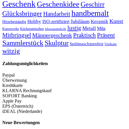
Geschenk
Geschenkidee
Geschirr
handbemalt
Glücksbringer
Handarbeit
Kunst
Jubiläum
Keramik
Hobby
ISO-zertifiziert
Hitzebeständig
lustig
Metall
Mila
Kunstwerke
Küchenutensilien
lebensmittelecht
Mitbringsel
Praktisch
Präsent
Männergeschenk
Sammlerstück
Skulptur
Spülmaschinenfest
Unikate
witzig
Zahlungsmöglichkeiten
Paypal
Überweisung
Kreditkarte
KLARNA Rechnungskauf
SOFORT Banking
Apple Pay
EPS (Österreich)
iDEAL (Niederlande)
Neue Bewertungen