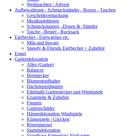
Weihnachten / Advent
Aufbewahrung - Schmuckständer - Boxen - Taschen
Geschenkverpackung
Musikspieldosen
Schmuckpuppen, -Dosen & -Ständer
Tasche - Beutel - Rucksack
Eierbecher - Eierwärmer etc.
Mila und Inware
Speedy & Friends Eierbecher + Zubehör
Engel
Gartendekoration
Alles (Garten)
Balancer
Beetstecker
Blumentopfhalter
Dachrinnenfiguren
Edelstahl Gartenstecker und Windspiele
Ersatzteile & Zubehör
Figuren
Gartenschilder
Hängedekoration Windspiele
Klangspiele / Glocken
Regenmesser
Stammdekoration
Vogelhaus Futterplatz Nistkasten