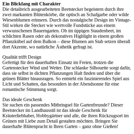
Ein Blickfang mit Charakter
Die detailreich ausgearbeiteten Beetstecker begeistern durch ihre
zwei markanten Blütenkörbe, die optisch an Schafgarbe oder wilde
Wiesenblumen erinnern. Durch das nostalgische Design im Vintage-
Stil wirken die Stecker wie wertvolle Fundstücke aus einem
verwunschenen Bauerngarten. Ob im üppigen Staudenbeet, im
schlichten Rasen oder als dekoratives Highlight in einem großen
Pflanzkübel auf dem Balkon – diese Blumen am Stab setzen überall
dort Akzente, wo natürliche Ästhetik gefragt ist.
Qualität trifft Design
Gefertigt für den dauerhaften Einsatz im Freien, trotzen die
Gartenstecker Wind und Wetter. Die schlanke Silhouette sorgt dafür,
dass sie selbst in dichten Pflanzungen Halt finden und über die
grünen Blätter hinausragen. So entsteht ein faszinierendes Spiel aus
Licht und Schatten, das besonders in der Abendsonne für eine
romantische Stimmung sorgt.
Das ideale Geschenk
Sie suchen ein passendes Mitbringsel für Gartenfreunde? Dieser
Beetstecker im Landhausstil ist das ideale Geschenk für
Kräuterliebhaber, Hobbygärtner und alle, die ihren Rückzugsort im
Grünen mit Liebe zum Detail gestalten möchten. Bringen Sie
dauerhafte Blütenpracht in Ihren Garten – ganz ohne Gießen!