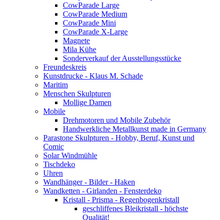
CowParade Large
CowParade Medium
CowParade Mini
CowParade X-Large
Magnete
Mila Kühe
Sonderverkauf der Ausstellungsstücke
Freundeskreis
Kunstdrucke - Klaus M. Schade
Maritim
Menschen Skulpturen
Mollige Damen
Mobile
Drehmotoren und Mobile Zubehör
Handwerkliche Metallkunst made in Germany
Parastone Skulpturen - Hobby, Beruf, Kunst und
Comic
Solar Windmühle
Tischdeko
Uhren
Wandhänger - Bilder - Haken
Wandketten - Girlanden - Fensterdeko
Kristall - Prisma - Regenbogenkristall
geschliffenes Bleikristall - höchste
Qualität!