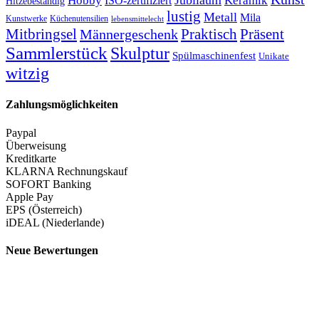
Jubiläum
Keramik
Hobby
ISO-zertifiziert
Hitzebeständig
lustig
Metall
Mila
Kunstwerke
Küchenutensilien
lebensmittelecht
Mitbringsel
Praktisch
Präsent
Männergeschenk
Sammlerstück
Skulptur
Spülmaschinenfest
Unikate
witzig
Zahlungsmöglichkeiten
Paypal
Überweisung
Kreditkarte
KLARNA Rechnungskauf
SOFORT Banking
Apple Pay
EPS (Österreich)
iDEAL (Niederlande)
Neue Bewertungen