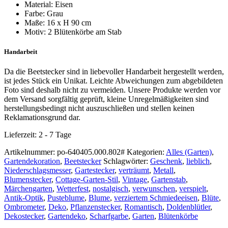
Material: Eisen
Farbe: Grau
Maße: 16 x H 90 cm
Motiv: 2 Blütenkörbe am Stab
Handarbeit
Da die Beetstecker sind in liebevoller Handarbeit hergestellt werden,
ist jedes Stück ein Unikat. Leichte Abweichungen zum abgebildeten
Foto sind deshalb nicht zu vermeiden. Unsere Produkte werden vor
dem Versand sorgfältig geprüft, kleine Unregelmäßigkeiten sind
herstellungsbedingt nicht auszuschließen und stellen keinen
Reklamationsgrund dar.
Lieferzeit:
2 - 7 Tage
Artikelnummer:
po-640405.000.802#
Kategorien:
Alles (Garten)
,
Gartendekoration
,
Beetstecker
Schlagwörter:
Geschenk
,
lieblich
,
Niederschlagsmesser
,
Gartestecker
,
verträumt
,
Metall
,
Blumenstecker
,
Cottage-Garten-Stil
,
Vintage
,
Gartenstab
,
Märchengarten
,
Wetterfest
,
nostalgisch
,
verwunschen
,
verspielt
,
Antik-Optik
,
Pusteblume
,
Blume
,
verziertem Schmiedeeisen
,
Blüte
,
Ombrometer
,
Deko
,
Pflanzenstecker
,
Romantisch
,
Doldenblütler
,
Dekostecker
,
Gartendeko
,
Scharfgarbe
,
Garten
,
Blütenkörbe