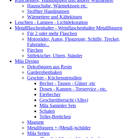
Kuscheltiere, Handpuppen und andere Wärmetiere
Hausschuhe, Wärmekissen etc.
Stofftier Handpuppen
Wärmetiere und Kältekissen
Leuchten - Lampen - Lichtdekoration
Metallflaschenhalter - Weinflaschenhalter Metallfiguren
Für 2 oder mehr Flaschen
Motorräder, Autos, Flugzeuge, Schiffe, Trecker,
Fahrräder...
Pärchen
Stifteköcher, Uhren, Ständer
Mila Design
Dekofiguren aus Resin
Garderobenhaken
Geschirr - Küchenutensilien
Becher - Tassen - Gläser -etc
Dosen - Kannen - Teeservice - etc.
Eierbecher
Geschirrübersicht (Alles)
Mila Sammler Sets
Schalen
Teller-Brettchen
Magnete
Metallfiguren + (Metall-)schilder
Mila Serien