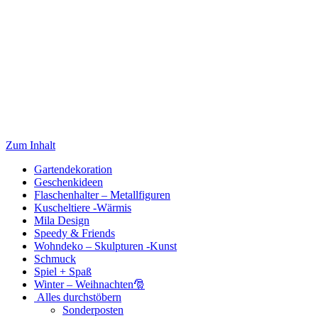
Zum Inhalt
Gartendekoration
Geschenkideen
Flaschenhalter – Metallfiguren
Kuscheltiere -Wärmis
Mila Design
Speedy & Friends
Wohndeko – Skulpturen -Kunst
Schmuck
Spiel + Spaß
Winter – Weihnachten🎅
Alles durchstöbern
Sonderposten