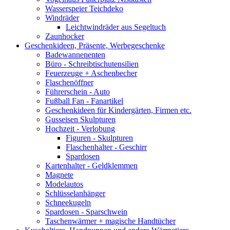
Wasserspeier Teichdeko
Windräder
Leichtwindräder aus Segeltuch
Zaunhocker
Geschenkideen, Präsente, Werbegeschenke
Badewannenenten
Büro - Schreibtischutensilien
Feuerzeuge + Aschenbecher
Flaschenöffner
Führerschein - Auto
Fußball Fan - Fanartikel
Geschenkideen für Kindergärten, Firmen etc.
Gusseisen Skulpturen
Hochzeit - Verlobung
Figuren - Skulpturen
Flaschenhalter - Geschirr
Spardosen
Kartenhalter - Geldklemmen
Magnete
Modelautos
Schlüsselanhänger
Schneekugeln
Spardosen - Sparschwein
Taschenwärmer + magische Handtücher