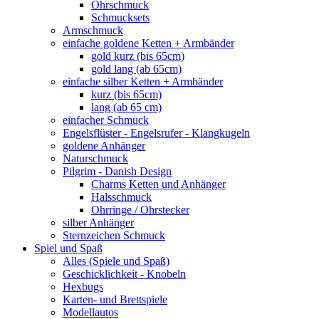
Ohrschmuck
Schmucksets
Armschmuck
einfache goldene Ketten + Armbänder
gold kurz (bis 65cm)
gold lang (ab 65cm)
einfache silber Ketten + Armbänder
kurz (bis 65cm)
lang (ab 65 cm)
einfacher Schmuck
Engelsflüster - Engelsrufer - Klangkugeln
goldene Anhänger
Naturschmuck
Pilgrim - Danish Design
Charms Ketten und Anhänger
Halsschmuck
Ohrringe / Ohrstecker
silber Anhänger
Sternzeichen Schmuck
Spiel und Spaß
Alles (Spiele und Spaß)
Geschicklichkeit - Knobeln
Hexbugs
Karten- und Brettspiele
Modellautos