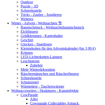
Outdoor
Puzzle - 3D
Schneekugeln
Tricks - Zauber - Jonglieren
Weiteres
Winter - Advent - Weihnachten 🎅
Baumschmuck - Weihnachtsbaumschmuck
Elchfiguren
Geldklemmen - Kartenhalter
Geschirr
Glocken - Spardosen
Kleinigkeiten für den Adventskalender (bis 3,99 €)
Krippen
LED-Lichterketten-Lampen
Leuchtsterne
Zubehör
Mehr Winterdekoration
Räuchermännchen und Räucherfiguren
Schneekugeln
Schutzengel
Wärmetiere - Taschenwärmer
Wohnaccessoires - Skulpturen - Kunstobjekte
CowParade
Alles
Cowparade Collectables Artpack