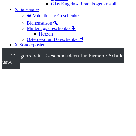
Glas Kugeln - Regenbogenkristall
X Saisonales
❤️ Valentinstag Geschenke
Bienensaison 🐝
Muttertags Geschenke 🤱
Herzen
Osterdeko und Geschenke 🐰
X Sonderposten
Mengenrabatt - Geschenkideen für Firmen / Schule
usw.