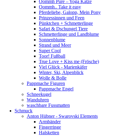
Oommh Pure – Yoga Katze
Oommh.. Take it easy
Pferdeliebe, Galopp, Mein Pony
Prinzessinnen und Feen
Pünktchen + Schmetterlinge
Safari & Dschungel Tiere
Schmetterlinge und Landblume
Sonnenblume
Strand und Meer
Super Cool
Toor! Fußball
True Love + Kiss me (Frösche)
Viel Glück - Marienkäfer
Winter, Ski, Alpenblick
Wolle & Bolle
Pappmache Figuren
Pappmache Engel
Schneekugel
Wanduhren
waschbare Fussmatten
Schmuck
Anton Hübner - Swarovski Elements
Armbänder
Fingerringe
Halsketten