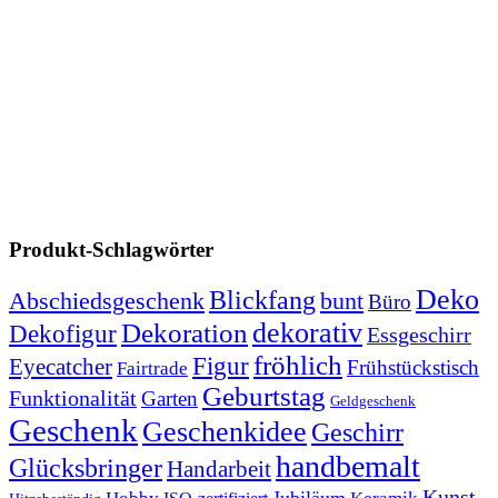
Produkt-Schlagwörter
Deko
Blickfang
Abschiedsgeschenk
bunt
Büro
dekorativ
Dekoration
Dekofigur
Essgeschirr
fröhlich
Figur
Eyecatcher
Frühstückstisch
Fairtrade
Geburtstag
Funktionalität
Garten
Geldgeschenk
Geschenk
Geschenkidee
Geschirr
handbemalt
Glücksbringer
Handarbeit
Kunst