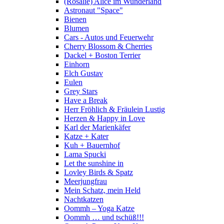
(Rosalie) Alice im Wunderland
Astronaut "Space"
Bienen
Blumen
Cars - Autos und Feuerwehr
Cherry Blossom & Cherries
Dackel + Boston Terrier
Einhorn
Elch Gustav
Eulen
Grey Stars
Have a Break
Herr Fröhlich & Fräulein Lustig
Herzen & Happy in Love
Karl der Marienkäfer
Katze + Kater
Kuh + Bauernhof
Lama Spucki
Let the sunshine in
Lovley Birds & Spatz
Meerjungfrau
Mein Schatz, mein Held
Nachtkatzen
Oommh – Yoga Katze
Oommh … und tschüß!!!