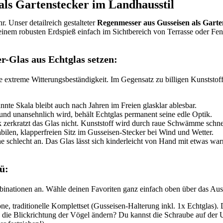
ls Gartenstecker im Landhausstil
r. Unser detailreich gestalteter
Regenmesser aus Gusseisen als Garte
t seinem robusten Erdspieß einfach im Sichtbereich von Terrasse oder 
-Glas aus Echtglas setzen:
 extreme Witterungsbeständigkeit. Im Gegensatz zu billigen Kunststoff-
nnte Skala bleibt auch nach Jahren im Freien glasklar ablesbar.
nd unansehnlich wird, behält Echtglas permanent seine edle Optik.
erkratzt das Glas nicht. Kunststoff wird durch raue Schwämme schnel
bilen, klapperfreien Sitz im Gusseisen-Stecker bei Wind und Wetter.
he schlecht an. Das Glas lässt sich kinderleicht von Hand mit etwas 
ü:
ombinationen an. Wähle deinen Favoriten ganz einfach oben über das A
, traditionelle Komplettset (Gusseisen-Halterung inkl. 1x Echtglas). Da
u die Blickrichtung der Vögel ändern? Du kannst die Schraube auf der U