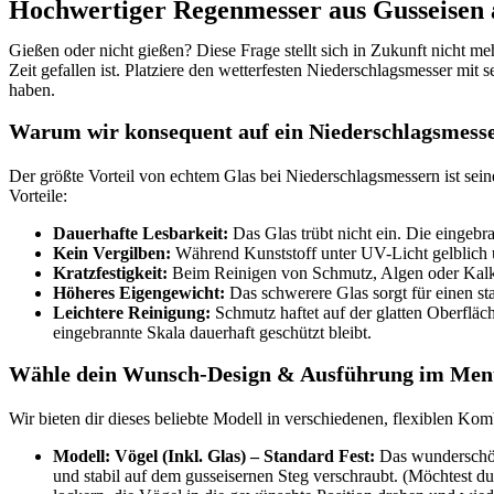
Hochwertiger Regenmesser aus Gusseisen a
Gießen oder nicht gießen? Diese Frage stellt sich in Zukunft nicht meh
Zeit gefallen ist. Platziere den wetterfesten Niederschlagsmesser mi
haben.
Warum wir konsequent auf ein Niederschlagsmesser
Der größte Vorteil von echtem Glas bei Niederschlagsmessern ist seine
Vorteile:
Dauerhafte Lesbarkeit:
Das Glas trübt nicht ein. Die eingebra
Kein Vergilben:
Während Kunststoff unter UV-Licht gelblich u
Kratzfestigkeit:
Beim Reinigen von Schmutz, Algen oder Kalk z
Höheres Eigengewicht:
Das schwerere Glas sorgt für einen sta
Leichtere Reinigung:
Schmutz haftet auf der glatten Oberfläc
eingebrannte Skala dauerhaft geschützt bleibt.
Wähle dein Wunsch-Design & Ausführung im Men
Wir bieten dir dieses beliebte Modell in verschiedenen, flexiblen K
Modell: Vögel (Inkl. Glas) – Standard Fest:
Das wunderschöne
und stabil auf dem gusseisernen Steg verschraubt. (Möchtest d