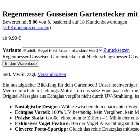
Regenmesser Gusseisen Gartenstecker mit 
Bewertet mit
5.00
von 5, basierend auf
18
Kundenbewertungen
(
20
Kundenrezensionen)
ab
9,99
€
Variante
Zurücksetzen
Regenmesser Gusseisen Gartenstecker mit Niederschlagsmesser Glas
In den Warenkorb
inkl. MwSt.
zzgl.
Versandkosten
Ein nostalgischer Blickfang für dein Gartenbeet! Unser hochwertiger
Menü einfach dein Lieblings-Motiv – ob das süße Vogelpaar oder die 
Original-Messglas aus Echtglas vergilbt nicht durch UV-Strahlung, ist 
Nostalgische Designs:
Wähle zwischen dem charmanten Vogel
Echtglas-Vorteil:
100% UV-beständig, kein Vergilben, kein Mik
Präzise Skala:
Große, eingebrannte Ziffern – 1 Millimeter ents
Exklusives Vogel-Feature:
Bei der Vogel-Ausrichtung sind die
Cleverer Porto-Spartipp:
Gleich das reine Ersatzglas mitbest