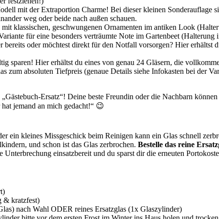
r festziehen!)
dell mit der Extraportion Charme! Bei dieser kleinen Sonderauflage si
inander weg oder beide nach außen schauen.
te mit klassischen, geschwungenen Ornamenten im antiken Look (Halteru
 Variante für eine besonders verträumte Note im Gartenbeet (Halterung i
 bereits oder möchtest direkt für den Notfall vorsorgen? Hier erhältst 
ig sparen! Hier erhältst du eines von genau 24 Gläsern, die vollkomme
as zum absoluten Tiefpreis (genaue Details siehe Infokasten bei der V
 „Gästebuch-Ersatz“! Deine beste Freundin oder die Nachbarn können 
 hat jemand an mich gedacht!“ 😉
r ein kleines Missgeschick beim Reinigen kann ein Glas schnell zerbrec
kindern, und schon ist das Glas zerbrochen.
Bestelle das reine Ersat
ne Unterbrechung einsatzbereit und du sparst dir die erneuten Portokost
t)
& kratzfest)
Glas) nach Wahl ODER reines Ersatzglas (1x Glaszylinder)
linder bitte vor dem ersten Frost im Winter ins Haus holen und trocken