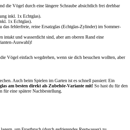
nd die Vögel durch eine längere Schraube absichtlich frei drehbar
ng inkl. 1x Echtglas).
nkl. 1x Echtglas).
du das fehlerfreie, reine Ersatzglas (Echtglas-Zylinder) im Sommer-
n intakt und wasserdicht sind, aber am oberen Rand eine
arianten-Auswahl)!
die Vögel einfach wegdrehen, wenn sie dich besuchen wollten, aber
hen. Auch beim Spielen im Garten ist es schnell passiert: Ein
zglas am besten direkt als Zubehör-Variante mit!
So hast du für den
en für eine spätere Nachbestellung.
 lagern, um Frostbruch (durch gefrierendes Restwasser) zu