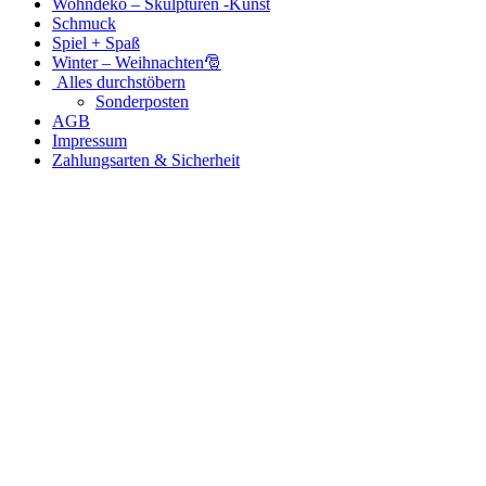
Wohndeko – Skulpturen -Kunst
Schmuck
Spiel + Spaß
Winter – Weihnachten🎅
Alles durchstöbern
Sonderposten
AGB
Impressum
Zahlungsarten & Sicherheit