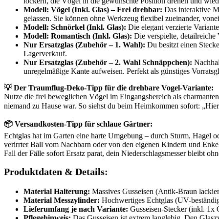
lockern, die Vögel in die gewünschte Position drehen und wiede
Modell: Vögel (Inkl. Glas) – Frei drehbar:
Das interaktive Mo
gelassen. Sie können ohne Werkzeug flexibel zueinander, vone
Modell: Schnörkel (Inkl. Glas):
Die elegant verzierte Varian
Modell: Romantisch (Inkl. Glas):
Die verspielte, detailreiche
Nur Ersatzglas (Zubehör – 1. Wahl):
Du besitzt einen Stecker
Lagerverkauf.
Nur Ersatzglas (Zubehör – 2. Wahl Schnäppchen):
Nachhalt
unregelmäßige Kante aufweisen. Perfekt als günstiges Vorratsgl
💡 Der Traumflug-Deko-Tipp für die drehbare Vogel-Variante:
Nutze die frei beweglichen Vögel im Eingangsbereich als charmanten
niemand zu Hause war. So siehst du beim Heimkommen sofort: „Hier
📦 Versandkosten-Tipp für schlaue Gärtner:
Echtglas hat im Garten eine harte Umgebung – durch Sturm, Hagel ode
verirrter Ball vom Nachbarn oder von den eigenen Kindern und Enkel
Fall der Fälle sofort Ersatz parat, dein Niederschlagsmesser bleibt oh
Produktdaten & Details:
Material Halterung:
Massives Gusseisen (Antik-Braun lackier
Material Messzylinder:
Hochwertiges Echtglas (UV-beständig 
Lieferumfang je nach Variante:
Gusseisen-Stecker (inkl. 1x 
Pflegehinweis:
Das Gusseisen ist extrem langlebig. Den Glaszy