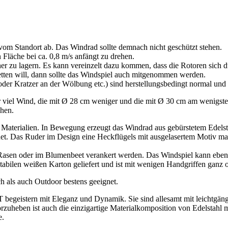
om Standort ab. Das Windrad sollte demnach nicht geschützt stehen.
 Fläche bei ca. 0,8 m/s anfängt zu drehen.
er zu lagern. Es kann vereinzelt dazu kommen, dass die Rotoren sich
tten will, dann sollte das Windspiel auch mitgenommen werden.
oder Kratzer an der Wölbung etc.) sind herstellungsbedingt normal und
 viel Wind, die mit Ø 28 cm weniger und die mit Ø 30 cm am wenigst
ehen.
Materialien. In Bewegung erzeugt das Windrad aus gebürstetem Edelsta
gnet. Das Ruder im Design eine Heckflügels mit ausgelasertem Motiv m
 Rasen oder im Blumenbeet verankert werden. Das Windspiel kann eben
tabilen weißen Karton geliefert und ist mit wenigen Handgriffen ganz 
als auch Outdoor bestens geeignet.
egeistern mit Eleganz und Dynamik. Sie sind allesamt mit leichtgäng
rvorzuheben ist auch die einzigartige Materialkomposition von Edels
e.