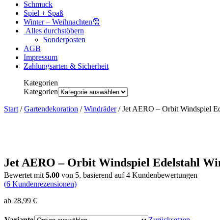
Schmuck
Spiel + Spaß
Winter – Weihnachten🎅
Alles durchstöbern
Sonderposten
AGB
Impressum
Zahlungsarten & Sicherheit
Kategorien
Kategorien
Start
/
Gartendekoration
/
Windräder
/ Jet AERO – Orbit Windspiel Ed
Jet AERO – Orbit Windspiel Edelstahl Wi
Bewertet mit
5.00
von 5, basierend auf
4
Kundenbewertungen
(
6
Kundenrezensionen)
ab
28,99
€
Variante
Zurücksetzen