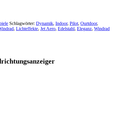
piele
Schlagwörter:
Dynamik
,
Indoor
,
Pilot
,
Ourtdoor
,
Windrad
,
Lichteffekte
,
Jet Aero
,
Edelstahl
,
Eleganz
,
Windrad
richtungsanzeiger