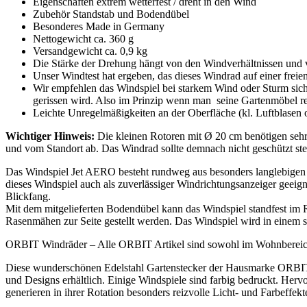
Eigenschaften extrem wetterfest / dreht in den Wind
Zubehör Standstab und Bodendübel
Besonderes Made in Germany
Nettogewicht ca. 360 g
Versandgewicht ca. 0,9 kg
Die Stärke der Drehung hängt von den Windverhältnissen und v
Unser Windtest hat ergeben, das dieses Windrad auf einer freien
Wir empfehlen das Windspiel bei starkem Wind oder Sturm sich
gerissen wird. Also im Prinzip wenn man seine Gartenmöbel re
Leichte Unregelmäßigkeiten an der Oberfläche (kl. Luftblasen 
Wichtiger Hinweis:
Die kleinen Rotoren mit Ø 20 cm benötigen sehr
und vom Standort ab. Das Windrad sollte demnach nicht geschützt st
Das Windspiel Jet AERO besteht rundweg aus besonders langlebigen 
dieses Windspiel auch als zuverlässiger Windrichtungsanzeiger geei
Blickfang.
Mit dem mitgelieferten Bodendübel kann das Windspiel standfest im
Rasenmähen zur Seite gestellt werden. Das Windspiel wird in einem s
ORBIT Windräder – Alle ORBIT Artikel sind sowohl im Wohnbereich 
Diese wunderschönen Edelstahl Gartenstecker der Hausmarke ORBIT b
und Designs erhältlich. Einige Windspiele sind farbig bedruckt. He
generieren in ihrer Rotation besonders reizvolle Licht- und Farbeffekt