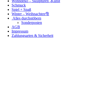
Wohndeko – Skulpturen -Kunst
Schmuck
Spiel + Spaß
Winter – Weihnachten🎅
Alles durchstöbern
Sonderposten
AGB
Impressum
Zahlungsarten & Sicherheit