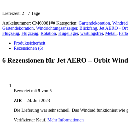
Lieferzeit:
2 - 7 Tage
Artikelnummer:
CM60081##
Kategorien:
Gartendekoration
,
Windräd
Gartendekoration
,
Windrichtungsanzeiger
,
Blickfang
,
Jet AERO - Orb
Flugzeug
,
Flugzeug
,
Rotation
,
Kugellager
,
wartungsfrei
,
Metall
,
Farb
Produktsicherheit
Rezensionen (6)
6 Rezensionen für
Jet AERO – Orbit Winds
Bewertet mit
5
von 5
ZIR
–
24. Juli 2023
Die Lieferung war sehr schnell. Das Windrad funktioniert wie 
Verifizierter Kauf.
Mehr Informationen