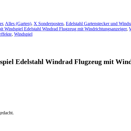
er
,
Alles (Garten)
,
X Sonderposten
,
Edelstahl Gartenstecker und Winds
it Windspiel Edelstahl Windrad Flugzeug mit Windrichtungsanzeiger
,
effekte
,
Windspiel
piel Edelstahl Windrad Flugzeug mit Wind
gedacht.