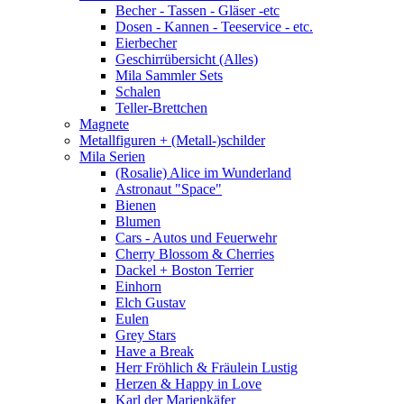
Becher - Tassen - Gläser -etc
Dosen - Kannen - Teeservice - etc.
Eierbecher
Geschirrübersicht (Alles)
Mila Sammler Sets
Schalen
Teller-Brettchen
Magnete
Metallfiguren + (Metall-)schilder
Mila Serien
(Rosalie) Alice im Wunderland
Astronaut "Space"
Bienen
Blumen
Cars - Autos und Feuerwehr
Cherry Blossom & Cherries
Dackel + Boston Terrier
Einhorn
Elch Gustav
Eulen
Grey Stars
Have a Break
Herr Fröhlich & Fräulein Lustig
Herzen & Happy in Love
Karl der Marienkäfer