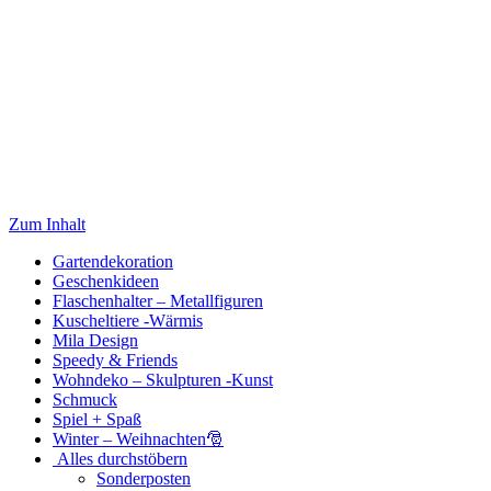
Zum Inhalt
Gartendekoration
Geschenkideen
Flaschenhalter – Metallfiguren
Kuscheltiere -Wärmis
Mila Design
Speedy & Friends
Wohndeko – Skulpturen -Kunst
Schmuck
Spiel + Spaß
Winter – Weihnachten🎅
Alles durchstöbern
Sonderposten