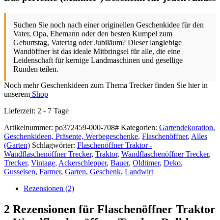
Suchen Sie noch nach einer originellen Geschenkidee für den
Vater, Opa, Ehemann oder den besten Kumpel zum
Geburtstag, Vatertag oder Jubiläum? Dieser langlebige
Wandöffner ist das ideale Mitbringsel für alle, die eine
Leidenschaft für kernige Landmaschinen und gesellige
Runden teilen.
Noch mehr Geschenkideen zum Thema Trecker finden Sie hier in
unserem
Shop
Lieferzeit:
2 - 7 Tage
Artikelnummer:
po372459-000-708#
Kategorien:
Gartendekoration
,
Geschenkideen, Präsente, Werbegeschenke
,
Flaschenöffner
,
Alles
(Garten)
Schlagwörter:
Flaschenöffner Traktor -
Wandflaschenöffner Trecker
,
Traktor
,
Wandflaschenöffner Trecker
,
Trecker
,
Vintage
,
Ackerschlepper
,
Bauer
,
Oldtimer
,
Deko
,
Gusseisen
,
Farmer
,
Garten
,
Geschenk
,
Landwirt
Rezensionen (2)
2 Rezensionen für
Flaschenöffner Traktor