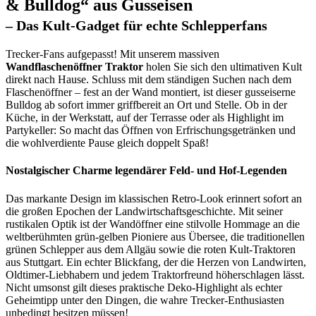
& Bulldog“ aus Gusseisen
– Das Kult-Gadget für echte Schlepperfans
Trecker-Fans aufgepasst! Mit unserem massiven
Wandflaschenöffner Traktor
holen Sie sich den ultimativen Kult
direkt nach Hause. Schluss mit dem ständigen Suchen nach dem
Flaschenöffner – fest an der Wand montiert, ist dieser gusseiserne
Bulldog ab sofort immer griffbereit an Ort und Stelle. Ob in der
Küche, in der Werkstatt, auf der Terrasse oder als Highlight im
Partykeller: So macht das Öffnen von Erfrischungsgetränken und
die wohlverdiente Pause gleich doppelt Spaß!
Nostalgischer Charme legendärer Feld- und Hof-Legenden
Das markante Design im klassischen Retro-Look erinnert sofort an
die großen Epochen der Landwirtschaftsgeschichte. Mit seiner
rustikalen Optik ist der Wandöffner eine stilvolle Hommage an die
weltberühmten grün-gelben Pioniere aus Übersee, die traditionellen
grünen Schlepper aus dem Allgäu sowie die roten Kult-Traktoren
aus Stuttgart. Ein echter Blickfang, der die Herzen von Landwirten,
Oldtimer-Liebhabern und jedem Traktorfreund höherschlagen lässt.
Nicht umsonst gilt dieses praktische Deko-Highlight als echter
Geheimtipp unter den Dingen, die wahre Trecker-Enthusiasten
unbedingt besitzen müssen!