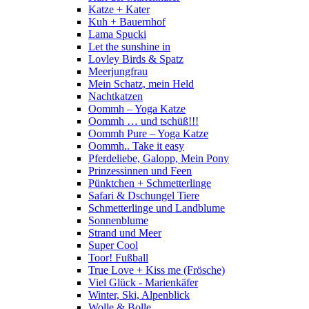
Katze + Kater
Kuh + Bauernhof
Lama Spucki
Let the sunshine in
Lovley Birds & Spatz
Meerjungfrau
Mein Schatz, mein Held
Nachtkatzen
Oommh – Yoga Katze
Oommh … und tschüß!!!
Oommh Pure – Yoga Katze
Oommh.. Take it easy
Pferdeliebe, Galopp, Mein Pony
Prinzessinnen und Feen
Pünktchen + Schmetterlinge
Safari & Dschungel Tiere
Schmetterlinge und Landblume
Sonnenblume
Strand und Meer
Super Cool
Toor! Fußball
True Love + Kiss me (Frösche)
Viel Glück - Marienkäfer
Winter, Ski, Alpenblick
Wolle & Bolle