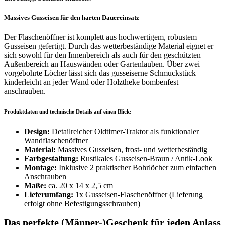
Massives Gusseisen für den harten Dauereinsatz
Der Flaschenöffner ist komplett aus hochwertigem, robustem
Gusseisen gefertigt. Durch das wetterbeständige Material eignet er
sich sowohl für den Innenbereich als auch für den geschützten
Außenbereich an Hauswänden oder Gartenlauben. Über zwei
vorgebohrte Löcher lässt sich das gusseiserne Schmuckstück
kinderleicht an jeder Wand oder Holztheke bombenfest
anschrauben.
Produktdaten und technische Details auf einen Blick:
Design:
Detailreicher Oldtimer-Traktor als funktionaler
Wandflaschenöffner
Material:
Massives Gusseisen, frost- und wetterbeständig
Farbgestaltung:
Rustikales Gusseisen-Braun / Antik-Look
Montage:
Inklusive 2 praktischer Bohrlöcher zum einfachen
Anschrauben
Maße:
ca. 20 x 14 x 2,5 cm
Lieferumfang:
1x Gusseisen-Flaschenöffner (Lieferung
erfolgt ohne Befestigungsschrauben)
Das perfekte (Männer-)Geschenk für jeden Anlass