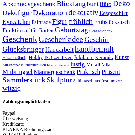
Deko
Blickfang
Abschiedsgeschenk
bunt
Büro
dekorativ
Dekoration
Dekofigur
Essgeschirr
fröhlich
Figur
Eyecatcher
Frühstückstisch
Fairtrade
Geburtstag
Funktionalität
Garten
Geldgeschenk
Geschenk
Geschenkidee
Geschirr
handbemalt
Glücksbringer
Handarbeit
Kunst
Jubiläum
Keramik
Hobby
ISO-zertifiziert
Hitzebeständig
lustig
Metall
Mila
Kunstwerke
Küchenutensilien
lebensmittelecht
Mitbringsel
Praktisch
Präsent
Männergeschenk
Sammlerstück
Skulptur
Spülmaschinenfest
Unikate
witzig
Zahlungsmöglichkeiten
Paypal
Überweisung
Kreditkarte
KLARNA Rechnungskauf
SOFORT Banking