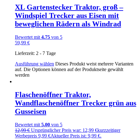
XL Gartenstecker Traktor, groß –
Windspiel Trecker aus Eisen mit
beweglichen Rädern als Windrad
Bewertet mit
4.75
von 5
59,99
€
Lieferzeit:
2 - 7 Tage
Ausführung wählen
Dieses Produkt weist mehrere Varianten
auf. Die Optionen können auf der Produktseite gewählt
werden
Flaschenöffner Traktor,
Wandflaschenöffner Trecker grün aus
Gusseisen
Bewertet mit
5.00
von 5
12,99
€
Ursprünglicher Preis war: 12,99 €
kurzzeitiger
Werbepreis
9,99
€
Aktueller Preis ist: 9,99 €.