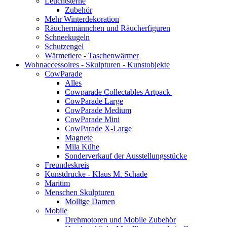
Leuchtsterne
Zubehör
Mehr Winterdekoration
Räuchermännchen und Räucherfiguren
Schneekugeln
Schutzengel
Wärmetiere - Taschenwärmer
Wohnaccessoires - Skulpturen - Kunstobjekte
CowParade
Alles
Cowparade Collectables Artpack
CowParade Large
CowParade Medium
CowParade Mini
CowParade X-Large
Magnete
Mila Kühe
Sonderverkauf der Ausstellungsstücke
Freundeskreis
Kunstdrucke - Klaus M. Schade
Maritim
Menschen Skulpturen
Mollige Damen
Mobile
Drehmotoren und Mobile Zubehör