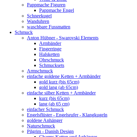
Pappmache Figuren
Pappmache Engel
Schneekugel
Wanduhren
waschbare Fussmatten
Schmuck
Anton Hübner - Swarovski Elements
Armbänder
Fingerringe
Halsketten
Ohrschmuck
Schmucksets
Armschmuck
einfache goldene Ketten + Armbänder
gold kurz (bis 65cm)
gold lang (ab 65cm)
einfache silber Ketten + Armbänder
kurz (bis 65cm)
lang (ab 65 cm)
einfacher Schmuck
Engelsflüster - Engelsrufer - Klangkugeln
goldene Anhänger
Naturschmuck
Pilgrim - Danish Design
Charms Ketten und Anhänger