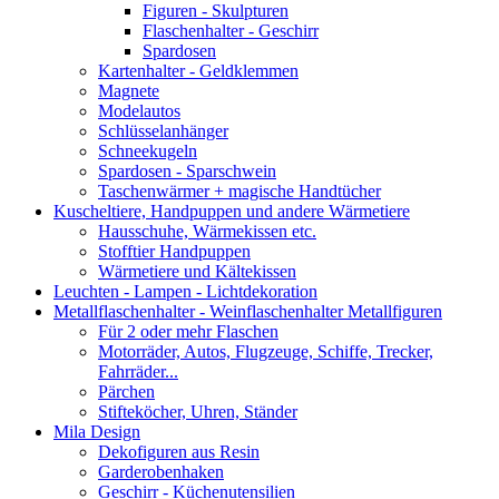
Figuren - Skulpturen
Flaschenhalter - Geschirr
Spardosen
Kartenhalter - Geldklemmen
Magnete
Modelautos
Schlüsselanhänger
Schneekugeln
Spardosen - Sparschwein
Taschenwärmer + magische Handtücher
Kuscheltiere, Handpuppen und andere Wärmetiere
Hausschuhe, Wärmekissen etc.
Stofftier Handpuppen
Wärmetiere und Kältekissen
Leuchten - Lampen - Lichtdekoration
Metallflaschenhalter - Weinflaschenhalter Metallfiguren
Für 2 oder mehr Flaschen
Motorräder, Autos, Flugzeuge, Schiffe, Trecker,
Fahrräder...
Pärchen
Stifteköcher, Uhren, Ständer
Mila Design
Dekofiguren aus Resin
Garderobenhaken
Geschirr - Küchenutensilien