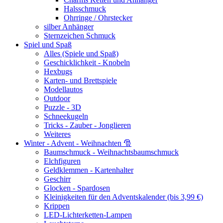
Halsschmuck
Ohrringe / Ohrstecker
silber Anhänger
Sternzeichen Schmuck
Spiel und Spaß
Alles (Spiele und Spaß)
Geschicklichkeit - Knobeln
Hexbugs
Karten- und Brettspiele
Modellautos
Outdoor
Puzzle - 3D
Schneekugeln
Tricks - Zauber - Jonglieren
Weiteres
Winter - Advent - Weihnachten 🎅
Baumschmuck - Weihnachtsbaumschmuck
Elchfiguren
Geldklemmen - Kartenhalter
Geschirr
Glocken - Spardosen
Kleinigkeiten für den Adventskalender (bis 3,99 €)
Krippen
LED-Lichterketten-Lampen