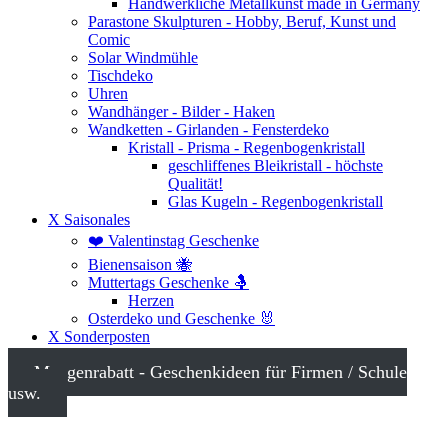
Handwerkliche Metallkunst made in Germany
Parastone Skulpturen - Hobby, Beruf, Kunst und
Comic
Solar Windmühle
Tischdeko
Uhren
Wandhänger - Bilder - Haken
Wandketten - Girlanden - Fensterdeko
Kristall - Prisma - Regenbogenkristall
geschliffenes Bleikristall - höchste
Qualität!
Glas Kugeln - Regenbogenkristall
X Saisonales
❤️ Valentinstag Geschenke
Bienensaison 🐝
Muttertags Geschenke 🤱
Herzen
Osterdeko und Geschenke 🐰
X Sonderposten
Mengenrabatt - Geschenkideen für Firmen / Schule
usw.