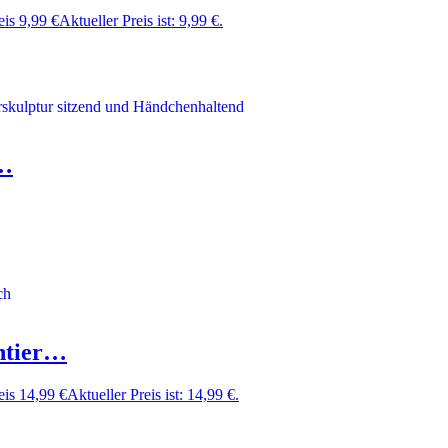
eis
9,99
€
Aktueller Preis ist: 9,99 €.
d…
htier…
eis
14,99
€
Aktueller Preis ist: 14,99 €.