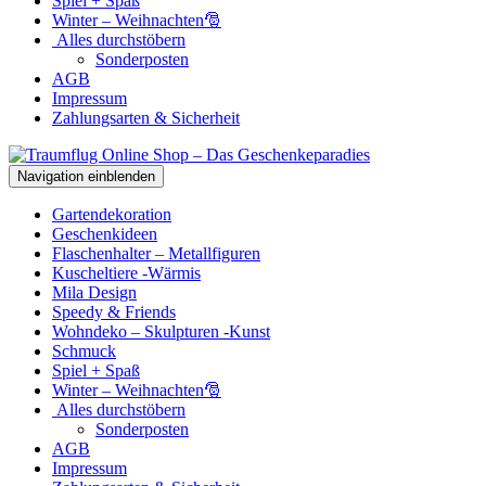
Spiel + Spaß
Winter – Weihnachten🎅
Alles durchstöbern
Sonderposten
AGB
Impressum
Zahlungsarten & Sicherheit
Navigation einblenden
Gartendekoration
Geschenkideen
Flaschenhalter – Metallfiguren
Kuscheltiere -Wärmis
Mila Design
Speedy & Friends
Wohndeko – Skulpturen -Kunst
Schmuck
Spiel + Spaß
Winter – Weihnachten🎅
Alles durchstöbern
Sonderposten
AGB
Impressum