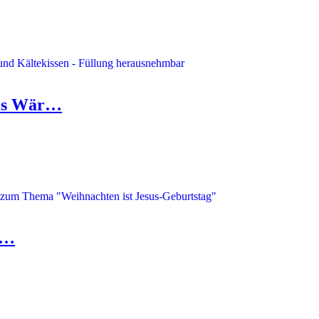
als Wär…
h…