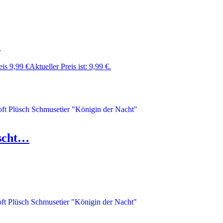
…
eis
9,99
€
Aktueller Preis ist: 9,99 €.
üscht…