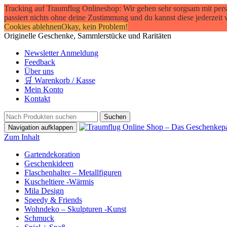
Tracking auf Traumflug Onlineshop: Wir gehen sehr sorgsam mit pers
passiert nichts ohne deine Zustimmung und du kannst diese jederzeit 
Cookies ablehnen
Okay, kein Problem!
Originelle Geschenke, Sammlerstücke und Raritäten
Newsletter Anmeldung
Feedback
Über uns
🛒 Warenkorb / Kasse
Mein Konto
Kontakt
Navigation aufklappen
Zum Inhalt
Gartendekoration
Geschenkideen
Flaschenhalter – Metallfiguren
Kuscheltiere -Wärmis
Mila Design
Speedy & Friends
Wohndeko – Skulpturen -Kunst
Schmuck