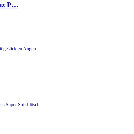
auz P…
…