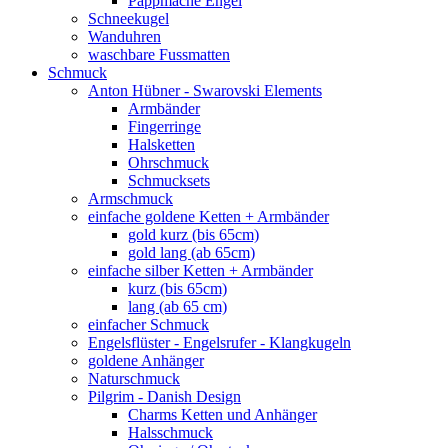
Pappmache Engel
Schneekugel
Wanduhren
waschbare Fussmatten
Schmuck
Anton Hübner - Swarovski Elements
Armbänder
Fingerringe
Halsketten
Ohrschmuck
Schmucksets
Armschmuck
einfache goldene Ketten + Armbänder
gold kurz (bis 65cm)
gold lang (ab 65cm)
einfache silber Ketten + Armbänder
kurz (bis 65cm)
lang (ab 65 cm)
einfacher Schmuck
Engelsflüster - Engelsrufer - Klangkugeln
goldene Anhänger
Naturschmuck
Pilgrim - Danish Design
Charms Ketten und Anhänger
Halsschmuck