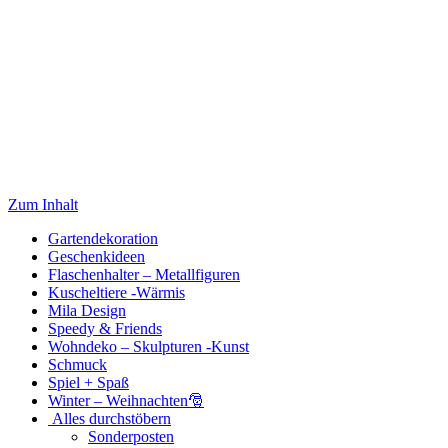
Zum Inhalt
Gartendekoration
Geschenkideen
Flaschenhalter – Metallfiguren
Kuscheltiere -Wärmis
Mila Design
Speedy & Friends
Wohndeko – Skulpturen -Kunst
Schmuck
Spiel + Spaß
Winter – Weihnachten🎅
Alles durchstöbern
Sonderposten