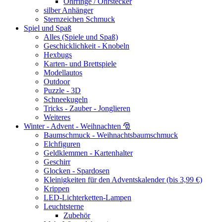
Ohrringe / Ohrstecker
silber Anhänger
Sternzeichen Schmuck
Spiel und Spaß
Alles (Spiele und Spaß)
Geschicklichkeit - Knobeln
Hexbugs
Karten- und Brettspiele
Modellautos
Outdoor
Puzzle - 3D
Schneekugeln
Tricks - Zauber - Jonglieren
Weiteres
Winter - Advent - Weihnachten 🎅
Baumschmuck - Weihnachtsbaumschmuck
Elchfiguren
Geldklemmen - Kartenhalter
Geschirr
Glocken - Spardosen
Kleinigkeiten für den Adventskalender (bis 3,99 €)
Krippen
LED-Lichterketten-Lampen
Leuchtsterne
Zubehör