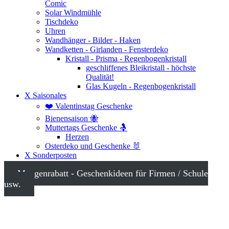
Comic
Solar Windmühle
Tischdeko
Uhren
Wandhänger - Bilder - Haken
Wandketten - Girlanden - Fensterdeko
Kristall - Prisma - Regenbogenkristall
geschliffenes Bleikristall - höchste
Qualität!
Glas Kugeln - Regenbogenkristall
X Saisonales
❤️ Valentinstag Geschenke
Bienensaison 🐝
Muttertags Geschenke 🤱
Herzen
Osterdeko und Geschenke 🐰
X Sonderposten
Mengenrabatt - Geschenkideen für Firmen / Schule
usw.