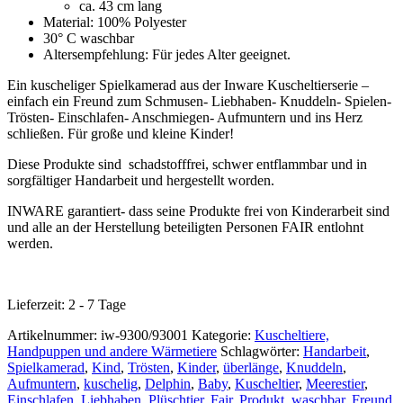
ca. 43 cm lang
Material: 100% Polyester
30° C waschbar
Altersempfehlung: Für jedes Alter geeignet.
Ein kuscheliger Spielkamerad aus der Inware Kuscheltierserie –
einfach ein Freund zum Schmusen- Liebhaben- Knuddeln- Spielen-
Trösten- Einschlafen- Anschmiegen- Aufmuntern und ins Herz
schließen. Für große und kleine Kinder!
Diese Produkte sind schadstofffrei, schwer entflammbar und in
sorgfältiger Handarbeit und hergestellt worden.
INWARE garantiert- dass seine Produkte frei von Kinderarbeit sind
und alle an der Herstellung beteiligten Personen FAIR entlohnt
werden.
Lieferzeit:
2 - 7 Tage
Artikelnummer:
iw-9300/93001
Kategorie:
Kuscheltiere,
Handpuppen und andere Wärmetiere
Schlagwörter:
Handarbeit
,
Spielkamerad
,
Kind
,
Trösten
,
Kinder
,
überlänge
,
Knuddeln
,
Aufmuntern
,
kuschelig
,
Delphin
,
Baby
,
Kuscheltier
,
Meerestier
,
Einschlafen
,
Liebhaben
,
Plüschtier
,
Fair
,
Produkt
,
waschbar
,
Freund
,