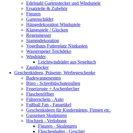
Edelstahl Gartenstecker und Windspiele
Ersatzteile & Zubehör
Figuren
Gartenschilder
Hängedekoration Windspiele
Klangspiele / Glocken
Regenmesser
Stammdekoration
Vogelhaus Futterplatz Nistkasten
Wasserspeier Teichdeko
Windräder
Leichtwindräder aus Segeltuch
Zaunhocker
Geschenkideen, Präsente, Werbegeschenke
Badewannenenten
Büro - Schreibtischutensilien
Feuerzeuge + Aschenbecher
Flaschenöffner
Führerschein - Auto
Fußball Fan - Fanartikel
Geschenkideen für Kindergärten, Firmen etc.
Gusseisen Skulpturen
Hochzeit - Verlobung
Figuren - Skulpturen
Flaschenhalter - Geschirr