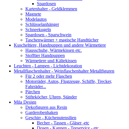
Spardosen
Kartenhalter - Geldklemmen
Magnete
Modelautos
Schlüsselanhänger
Schneekugeln
Spardosen - Sparschwein
Taschenwärmer + magische Handtücher
Kuscheltiere, Handpuppen und andere Wärmetiere
Hausschuhe, Wärmekissen etc.
Stofftier Handpuppen
Wärmetiere und Kältekissen
Leuchten - Lampen - Lichtdekoration
Metallflaschenhalter - Weinflaschenhalter Metallfiguren
Für 2 oder mehr Flaschen
Motorräder, Autos, Flugzeuge, Schiffe, Trecker,
Fahrräder...
Pärchen
Stifteköcher, Uhren, Ständer
Mila Design
Dekofiguren aus Resin
Garderobenhaken
Geschirr - Küchenutensilien
Becher - Tassen - Gläser -etc
Dosen - Kannen - Teeservice - etc.