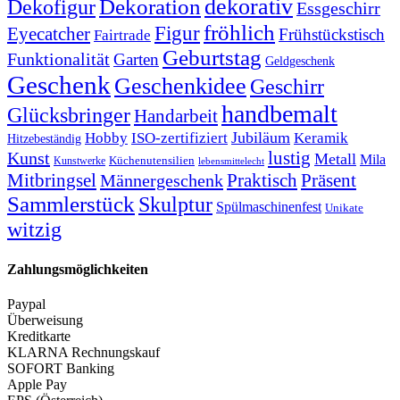
Dekoration
dekorativ
Dekofigur
Essgeschirr
fröhlich
Figur
Eyecatcher
Frühstückstisch
Fairtrade
Geburtstag
Funktionalität
Garten
Geldgeschenk
Geschenk
Geschenkidee
Geschirr
handbemalt
Glücksbringer
Handarbeit
Jubiläum
Hobby
ISO-zertifiziert
Keramik
Hitzebeständig
lustig
Kunst
Metall
Mila
Kunstwerke
Küchenutensilien
lebensmittelecht
Mitbringsel
Praktisch
Präsent
Männergeschenk
Sammlerstück
Skulptur
Spülmaschinenfest
Unikate
witzig
Zahlungsmöglichkeiten
Paypal
Überweisung
Kreditkarte
KLARNA Rechnungskauf
SOFORT Banking
Apple Pay