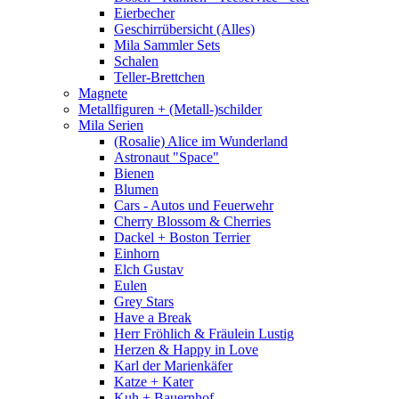
Eierbecher
Geschirrübersicht (Alles)
Mila Sammler Sets
Schalen
Teller-Brettchen
Magnete
Metallfiguren + (Metall-)schilder
Mila Serien
(Rosalie) Alice im Wunderland
Astronaut "Space"
Bienen
Blumen
Cars - Autos und Feuerwehr
Cherry Blossom & Cherries
Dackel + Boston Terrier
Einhorn
Elch Gustav
Eulen
Grey Stars
Have a Break
Herr Fröhlich & Fräulein Lustig
Herzen & Happy in Love
Karl der Marienkäfer
Katze + Kater
Kuh + Bauernhof