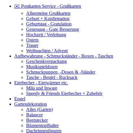
✉️ Postkarten Service - Grußkarten
Allgemeine Grußkarten
Geburt + Konfirmation
Geburtstag - Gratulation
Genesung - Gute Besserung
Hochzeit / Verlobung
Ostern
Trauer
Weihnachten / Advent
Aufbewahrung - Schmuckständer - Boxen - Taschen
Geschenkverpackung
Musikspieldosen
Schmuckpuppen, -Dosen & -Ständer
Tasche - Beutel - Rucksack
Eierbecher - Eierwärmer etc.
Mila und Inware
Speedy & Friends Eierbecher + Zubehör
Engel
Gartendekoration
Alles (Garten)
Balancer
Beetstecker
Blumentopfhalter
Dachrinnenfiguren