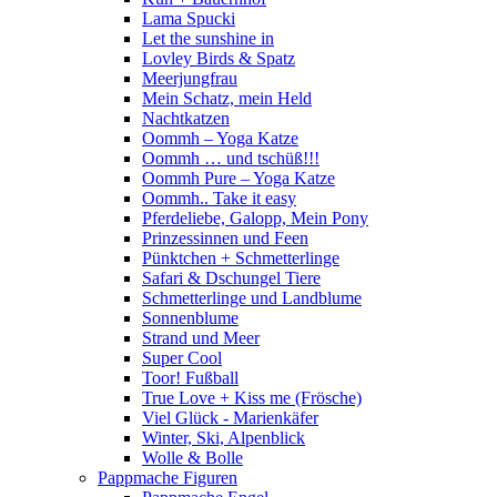
Lama Spucki
Let the sunshine in
Lovley Birds & Spatz
Meerjungfrau
Mein Schatz, mein Held
Nachtkatzen
Oommh – Yoga Katze
Oommh … und tschüß!!!
Oommh Pure – Yoga Katze
Oommh.. Take it easy
Pferdeliebe, Galopp, Mein Pony
Prinzessinnen und Feen
Pünktchen + Schmetterlinge
Safari & Dschungel Tiere
Schmetterlinge und Landblume
Sonnenblume
Strand und Meer
Super Cool
Toor! Fußball
True Love + Kiss me (Frösche)
Viel Glück - Marienkäfer
Winter, Ski, Alpenblick
Wolle & Bolle
Pappmache Figuren