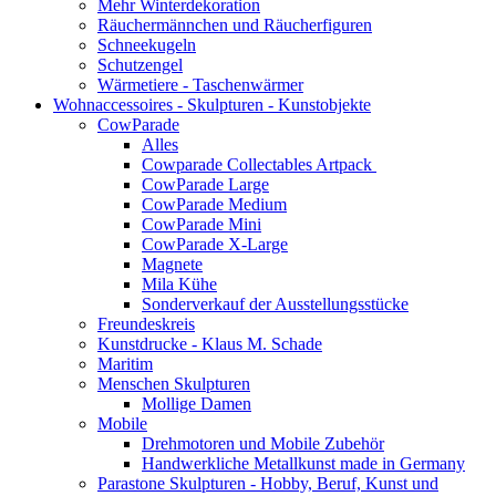
Mehr Winterdekoration
Räuchermännchen und Räucherfiguren
Schneekugeln
Schutzengel
Wärmetiere - Taschenwärmer
Wohnaccessoires - Skulpturen - Kunstobjekte
CowParade
Alles
Cowparade Collectables Artpack
CowParade Large
CowParade Medium
CowParade Mini
CowParade X-Large
Magnete
Mila Kühe
Sonderverkauf der Ausstellungsstücke
Freundeskreis
Kunstdrucke - Klaus M. Schade
Maritim
Menschen Skulpturen
Mollige Damen
Mobile
Drehmotoren und Mobile Zubehör
Handwerkliche Metallkunst made in Germany
Parastone Skulpturen - Hobby, Beruf, Kunst und