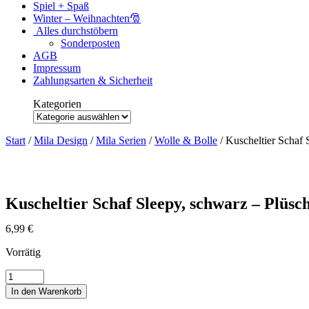
Spiel + Spaß
Winter – Weihnachten🎅
Alles durchstöbern
Sonderposten
AGB
Impressum
Zahlungsarten & Sicherheit
Kategorien
Kategorien
Start
/
Mila Design
/
Mila Serien
/
Wolle & Bolle
/ Kuscheltier Schaf 
Kuscheltier Schaf Sleepy, schwarz – Plüsc
6,99
€
Vorrätig
Kuscheltier
Schaf
In den Warenkorb
Sleepy,