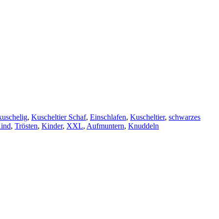
kuschelig
,
Kuscheltier Schaf
,
Einschlafen
,
Kuscheltier
,
schwarzes
ind
,
Trösten
,
Kinder
,
XXL
,
Aufmuntern
,
Knuddeln