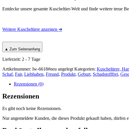
Entdecke unsere gesamte Kuscheltier-Welt und finde weitere treue B
Weitere Kuscheltiere anzeigen ➔
▲ Zum Seitenanfang
Lieferzeit:
2 - 7 Tage
Artikelnummer:
Iw-6618#neu angelegt
Kategorien:
Kuscheltiere, Ha
Schaf
,
Fair
,
Liebhaben
,
Freund
,
Produkt
,
Geburt
,
Schadstofffrei
,
Ges
Rezensionen (0)
Rezensionen
Es gibt noch keine Rezensionen.
Nur angemeldete Kunden, die dieses Produkt gekauft haben, dürfen 