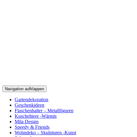
Navigation aufklappen
Zum
Gartendekoration
Inhalt
Geschenkideen
Flaschenhalter – Metallfiguren
Kuscheltiere -Wärmis
Mila Design
Speedy & Friends
Wohndeko – Skulpturen -Kunst