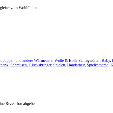
egleiter zum Wohlfühlen.
ndpuppen und andere Wärmetiere
,
Wolle & Bolle
Schlagwörter:
Baby
,
chenk
,
Schmusen
,
Glücksbringer
,
Spielen
,
Handarbeit
,
Spielkamerad
,
K
eine Rezension abgeben.