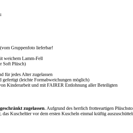
:
vom Gruppenfoto lieferbar!
 mit weichem Lamm-Fell
 Soft Plüsch)
d für jedes Alter zugelassen
d gefertigt (leichte Formabweichungen möglich)
von Kinderarbeit und mit FAIRER Entlohnung aller Beteiligten
ngeschränkt zugelassen
. Aufgrund des herrlich frotteeartigen Plüschs
r, das Kuscheltier vor dem ersten Kuscheln einmal kräftig auszuschütte