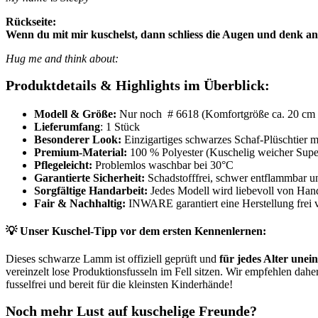
Rückseite:
Wenn du mit mir kuschelst, dann schliess die Augen und denk an
Hug me and think about:
Produktdetails & Highlights im Überblick:
Modell & Größe:
Nur noch # 6618 (Komfortgröße ca. 20 cm (
Lieferumfang
: 1 Stück
Besonderer Look:
Einzigartiges schwarzes Schaf-Plüschtier
Premium-Material:
100 % Polyester (Kuschelig weicher Super
Pflegeleicht:
Problemlos waschbar bei 30°C
Garantierte Sicherheit:
Schadstofffrei, schwer entflammbar un
Sorgfältige Handarbeit:
Jedes Modell wird liebevoll von Han
Fair & Nachhaltig:
INWARE garantiert eine Herstellung frei 
💡 Unser Kuschel-Tipp vor dem ersten Kennenlernen:
Dieses schwarze Lamm ist offiziell geprüft und
für jedes Alter unei
vereinzelt lose Produktionsfusseln im Fell sitzen. Wir empfehlen dahe
fusselfrei und bereit für die kleinsten Kinderhände!
Noch mehr Lust auf kuschelige Freunde?