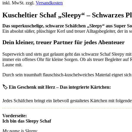
schwarz
inkl. MwSt.
zzgl.
Versandkosten
-
Plüschtier
Kuscheltier Schaf „Sleepy“ – Schwarzes Pl
Schmusetier
Super
Das superkuschelige, schwarze Schäfchen „Sleepy“ aus Super So
Soft
Ein absolut süßer, plüschiger Kerl und treuer Alltagsbegleiter, der in 
Plüsch
Menge
Dein kleiner, treuer Partner für jedes Abenteuer
Superweich und stets gut gelaunt geht das schwarze Schaf Sleepy mit 
immer ein offenes Ohr für kleine Sorgen. Ob als treuer Begleiter auf
Laune mit.
Durch sein traumhaft flauschisch-kuschelweiches Material eignet si
🏷️ Ein Geschenk mit Herz – Das integrierte Kärtchen:
Jedes Schäfchen bringt ein liebevoll gestaltetes Kärtchen mit folgen
Vorderseite:
Ich bin das Sleepy Schaf
My name is Sleepy