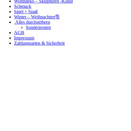
Wohndeko – Skulpturen -Kunst
Schmuck
Spiel + Spaß
Winter – Weihnachten🎅
Alles durchstöbern
Sonderposten
AGB
Impressum
Zahlungsarten & Sicherheit