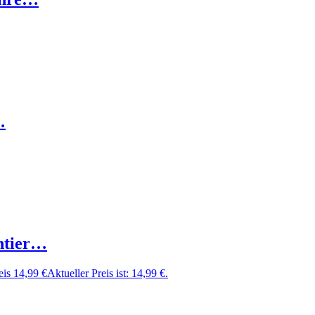
…
htier…
eis
14,99
€
Aktueller Preis ist: 14,99 €.