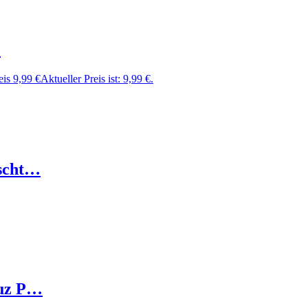
…
eis
9,99
€
Aktueller Preis ist: 9,99 €.
üscht…
auz P…