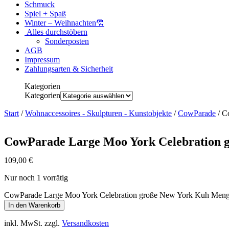
Schmuck
Spiel + Spaß
Winter – Weihnachten🎅
Alles durchstöbern
Sonderposten
AGB
Impressum
Zahlungsarten & Sicherheit
Kategorien
Kategorien
Start
/
Wohnaccessoires - Skulpturen - Kunstobjekte
/
CowParade
/ C
CowParade Large Moo York Celebration 
109,00
€
Nur noch 1 vorrätig
CowParade Large Moo York Celebration große New York Kuh Men
In den Warenkorb
inkl. MwSt.
zzgl.
Versandkosten