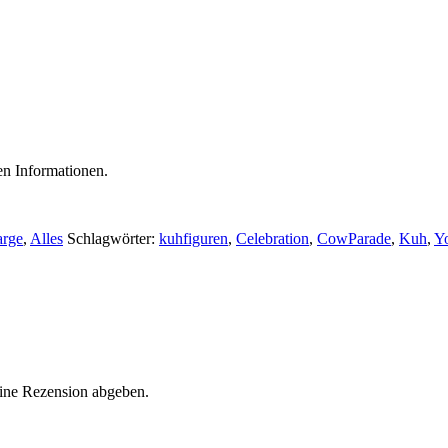
ten Informationen.
rge
,
Alles
Schlagwörter:
kuhfiguren
,
Celebration
,
CowParade
,
Kuh
,
Y
eine Rezension abgeben.