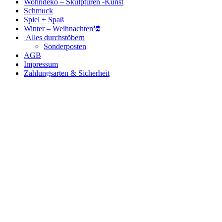
Wohndeko – Skulpturen -Kunst
Schmuck
Spiel + Spaß
Winter – Weihnachten🎅
Alles durchstöbern
Sonderposten
AGB
Impressum
Zahlungsarten & Sicherheit