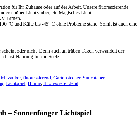
tion für Ihr Zuhause oder auf der Arbeit. Unsere fluoreszierende
underschöner Lichtzauber, ein Magisches Licht.
 UV Birnen.
 100 °C und Kälte bis -45° C ohne Probleme stand. Somit ist auch eine
 scheint oder nicht. Denn auch an trüben Tagen verwandelt der
icht ist Nahrung für die Seele.
ichtzauber
,
fluoreszierend
,
Gartenstecker
,
Suncatcher
,
ng
,
Lichtspiel
,
Blume
,
fluoreszierendend
ab – Sonnenfänger Lichtspiel