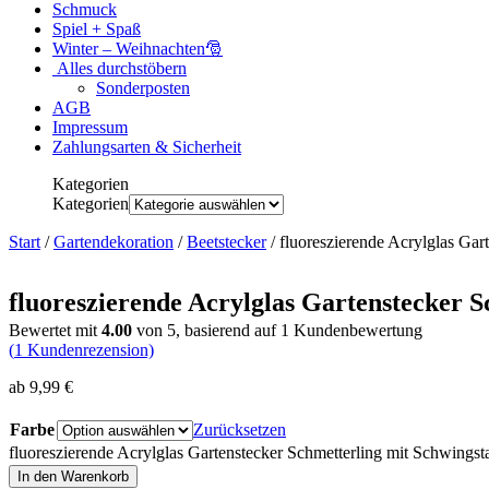
Schmuck
Spiel + Spaß
Winter – Weihnachten🎅
Alles durchstöbern
Sonderposten
AGB
Impressum
Zahlungsarten & Sicherheit
Kategorien
Kategorien
Start
/
Gartendekoration
/
Beetstecker
/ fluoreszierende Acrylglas Gar
fluoreszierende Acrylglas Gartenstecker S
Bewertet mit
4.00
von 5, basierend auf
1
Kundenbewertung
(
1
Kundenrezension)
ab
9,99
€
Farbe
Zurücksetzen
fluoreszierende Acrylglas Gartenstecker Schmetterling mit Schwings
In den Warenkorb