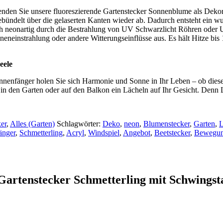
enden Sie unsere fluoreszierende Gartenstecker Sonnenblume als Dekora
bündelt über die gelaserten Kanten wieder ab. Dadurch entsteht ein w
uch neonartig durch die Bestrahlung von UV Schwarzlicht Röhren oder
nneneinstrahlung oder andere Witterungseinflüsse aus. Es hält Hitze bis
eele
nenfänger holen Sie sich Harmonie und Sonne in Ihr Leben – ob diese
 in den Garten oder auf den Balkon ein Lächeln auf Ihr Gesicht. Denn L
er
,
Alles (Garten)
Schlagwörter:
Deko
,
neon
,
Blumenstecker
,
Garten
,
L
änger
,
Schmetterling
,
Acryl
,
Windspiel
,
Angebot
,
Beetstecker
,
Bewegu
 Gartenstecker Schmetterling mit Schwingst