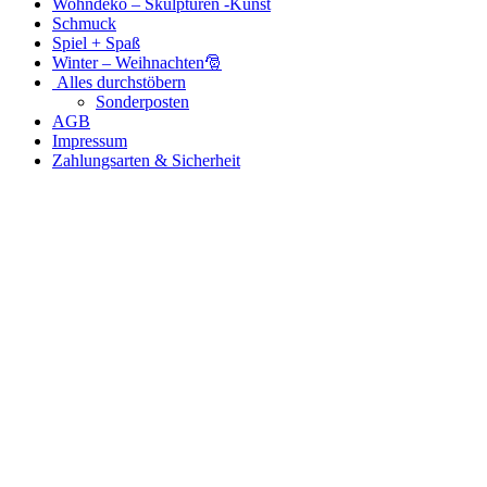
Wohndeko – Skulpturen -Kunst
Schmuck
Spiel + Spaß
Winter – Weihnachten🎅
Alles durchstöbern
Sonderposten
AGB
Impressum
Zahlungsarten & Sicherheit