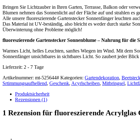
Bringen Sie Lichtzauber in Ihren Garten, Terrasse, Balkon oder verw
Blumen nehmen das Sonnenlicht auf der Fläche auf und strahlen es ge
Alle unsere fluoreszierende Gartenstecker Sonnenfänger leuchten a
Das Material ist UV-beständig, also bleicht es weder durch starke So
Überwinterung ohne Probleme möglich!
fluoreszierende Gartenstecker Sonnenblume – Nahrung für die S
Warmes Licht, helles Leuchten, sanftes Wiegen im Wind. Mit dem Son
Sonnenfänger unsichtbares in sichtbares Licht. So zaubert jeder Blick
Lieferzeit:
2 - 7 Tage
Artikelnummer:
mt-525644#
Kategorien:
Gartendekoration
,
Beetsteck
Srtimmungsaufhellend
,
Geschenk
,
Acyrlscheiben
,
Mitbringsel
,
Lichtf
Produktsicherheit
Rezensionen (1)
1 Rezension für
fluoreszierende Acrylglas