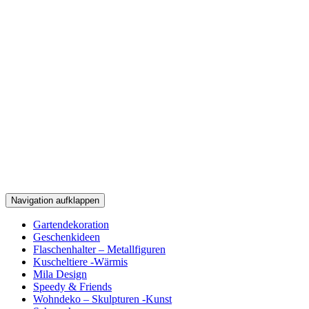
Navigation aufklappen
Zum
Gartendekoration
Inhalt
Geschenkideen
Flaschenhalter – Metallfiguren
Kuscheltiere -Wärmis
Mila Design
Speedy & Friends
Wohndeko – Skulpturen -Kunst