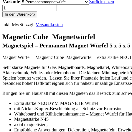
Variante
Zurücksetzen
Magnetic
Cube
In den Warenkorb
Magnetwürfel
-
inkl. MwSt.
zzgl.
Versandkosten
Magnetspiel
-
Magnetic Cube Magnetwürfel
Permanent
Magnet
Magnetspiel – Permanent Magnet Würfel 5 x 5 x 
Würfel
5mm
Magnet Würfel – Magnetic Cube Magnetwürfel – extra starke NEO
-
Naturwissenschaftliches
Sehr starke Magnete für Glas-Magnetboards, Magnettafel, Whiteboar
Spielzeug
Aktenschrank, White- oder Memoboard. Die kleinen Minimagnete könn
-
Spielen benutzt werden. Lassen Sie Ihrer Phantasie freien Lauf und
Physikalisches
besonders hoher Haftkraft eignen sich für nahezu unzählige Einsa
Modell
Menge
Bringen Sie im Haushalt mit diesen Magneten das Besteck zum schwebe
Extra starke NEODYM-MAGNETE Würfel
mit Nickel-Kupfer-Beschichtung als Schutz vor Korrosion
Whiteboard und Kühlschrankmagnete – Magnet Würfel für Hau
Magnetstärke N45
axial magnetisiert,
Empfohlene Anwendungen: Dekoration, Magnettafeln, Erweite