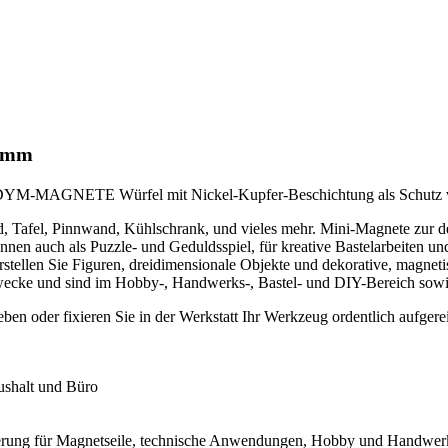
5 mm
DYM-MAGNETE Würfel mit Nickel-Kupfer-Beschichtung als Schutz vo
d, Tafel, Pinnwand, Kühlschrank, und vieles mehr. Mini-Magnete zur 
en auch als Puzzle- und Geduldsspiel, für kreative Bastelarbeiten 
 erstellen Sie Figuren, dreidimensionale Objekte und dekorative, mag
tzzwecke und sind im Hobby-, Handwerks-, Bastel- und DIY-Bereich s
n oder fixieren Sie in der Werkstatt Ihr Werkzeug ordentlich aufgerei
shalt und Büro
rung für Magnetseile, technische Anwendungen, Hobby und Handwerk,