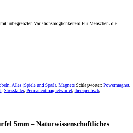
g mit unbegrenzten Variationsmöglichkeiten! Für Menschen, die
obeln
,
Alles (Spiele und Spaß)
,
Magnete
Schlagwörter:
Powermagnet
,
t
,
Stresskiller
,
Permanentmagnetwürfel
,
therapeutisch
,
fel 5mm – Naturwissenschaftliches