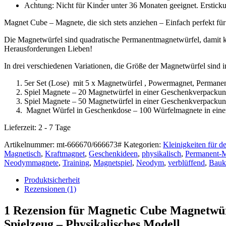
Achtung: Nicht für Kinder unter 36 Monaten geeignet. Erstick
Magnet Cube – Magnete, die sich stets anziehen – Einfach perfekt für
Die Magnetwürfel sind quadratische Permanentmagnetwürfel, damit könn
Herausforderungen Lieben!
In drei verschiedenen Variationen, die Größe der Magnetwürfel sind i
5er Set (Lose) mit 5 x Magnetwürfel , Powermagnet, Perman
Spiel Magnete – 20 Magnetwürfel in einer Geschenkverpacku
Spiel Magnete – 50 Magnetwürfel in einer Geschenkverpacku
Magnet Würfel in Geschenkdose – 100 Würfelmagnete in einer
Lieferzeit:
2 - 7 Tage
Artikelnummer:
mt-666670/666673#
Kategorien:
Kleinigkeiten für d
Magnetisch
,
Kraftmagnet
,
Geschenkideen
,
physikalisch
,
Permanent-
Neodymmagnete
,
Training
,
Magnetspiel
,
Neodym
,
verblüffend
,
Bauk
Produktsicherheit
Rezensionen (1)
1 Rezension für
Magnetic Cube Magnetwürf
Spielzeug – Physikalisches Modell