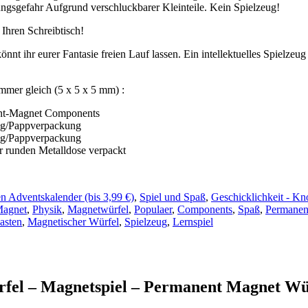
ungsgefahr Aufgrund verschluckbarer Kleinteile. Kein Spielzeug!
 Ihren Schreibtisch!
t ihr eurer Fantasie freien Lauf lassen. Ein intellektuelles Spielzeu
mmer gleich (5 x 5 x 5 mm) :
ent-Magnet Components
ng/Pappverpackung
ng/Pappverpackung
 runden Metalldose verpackt
en Adventskalender (bis 3,99 €)
,
Spiel und Spaß
,
Geschicklichkeit - Kn
Magnet
,
Physik
,
Magnetwürfel
,
Populaer
,
Components
,
Spaß
,
Permanen
asten
,
Magnetischer Würfel
,
Spielzeug
,
Lernspiel
el – Magnetspiel – Permanent Magnet Wür