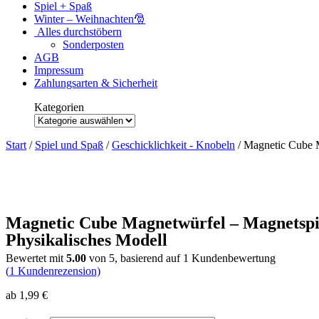
Spiel + Spaß
Winter – Weihnachten🎅
Alles durchstöbern
Sonderposten
AGB
Impressum
Zahlungsarten & Sicherheit
Kategorien
Kategorien
Start
/
Spiel und Spaß
/
Geschicklichkeit - Knobeln
/ Magnetic Cube M
Magnetic Cube Magnetwürfel – Magnetspie
Physikalisches Modell
Bewertet mit
5.00
von 5, basierend auf
1
Kundenbewertung
(
1
Kundenrezension)
ab
1,99
€