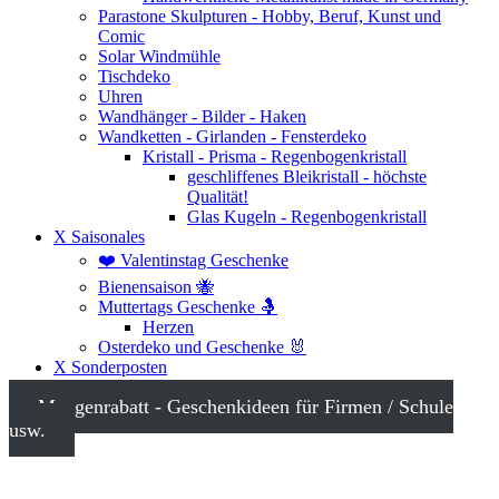
Parastone Skulpturen - Hobby, Beruf, Kunst und
Comic
Solar Windmühle
Tischdeko
Uhren
Wandhänger - Bilder - Haken
Wandketten - Girlanden - Fensterdeko
Kristall - Prisma - Regenbogenkristall
geschliffenes Bleikristall - höchste
Qualität!
Glas Kugeln - Regenbogenkristall
X Saisonales
❤️ Valentinstag Geschenke
Bienensaison 🐝
Muttertags Geschenke 🤱
Herzen
Osterdeko und Geschenke 🐰
X Sonderposten
Mengenrabatt - Geschenkideen für Firmen / Schule
usw.