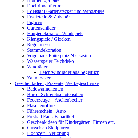
Blumentopfhalter
Dachrinnenfiguren
Edelstahl Gartenstecker und Windspiele
Ersatzteile & Zubehör
Figuren
Gartenschilder
Hängedekoration Windspiele
Klangspiele / Glocken
Regenmesser
Stammdekoration
Vogelhaus Futterplatz Nistkasten
Wasserspeier Teichdeko
Windräder
Leichtwindräder aus Segeltuch
Zaunhocker
Geschenkideen, Präsente, Werbegeschenke
Badewannenenten
Büro - Schreibtischutensilien
Feuerzeuge + Aschenbecher
Flaschenöffner
Führerschein - Auto
Fußball Fan - Fanartikel
Geschenkideen für Kindergärten, Firmen etc.
Gusseisen Skulpturen
Hochzeit - Verlobung