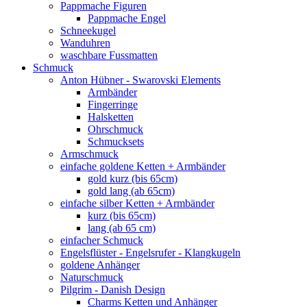
Pappmache Figuren
Pappmache Engel
Schneekugel
Wanduhren
waschbare Fussmatten
Schmuck
Anton Hübner - Swarovski Elements
Armbänder
Fingerringe
Halsketten
Ohrschmuck
Schmucksets
Armschmuck
einfache goldene Ketten + Armbänder
gold kurz (bis 65cm)
gold lang (ab 65cm)
einfache silber Ketten + Armbänder
kurz (bis 65cm)
lang (ab 65 cm)
einfacher Schmuck
Engelsflüster - Engelsrufer - Klangkugeln
goldene Anhänger
Naturschmuck
Pilgrim - Danish Design
Charms Ketten und Anhänger