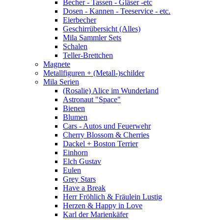
Becher - Tassen - Gläser -etc
Dosen - Kannen - Teeservice - etc.
Eierbecher
Geschirrübersicht (Alles)
Mila Sammler Sets
Schalen
Teller-Brettchen
Magnete
Metallfiguren + (Metall-)schilder
Mila Serien
(Rosalie) Alice im Wunderland
Astronaut "Space"
Bienen
Blumen
Cars - Autos und Feuerwehr
Cherry Blossom & Cherries
Dackel + Boston Terrier
Einhorn
Elch Gustav
Eulen
Grey Stars
Have a Break
Herr Fröhlich & Fräulein Lustig
Herzen & Happy in Love
Karl der Marienkäfer