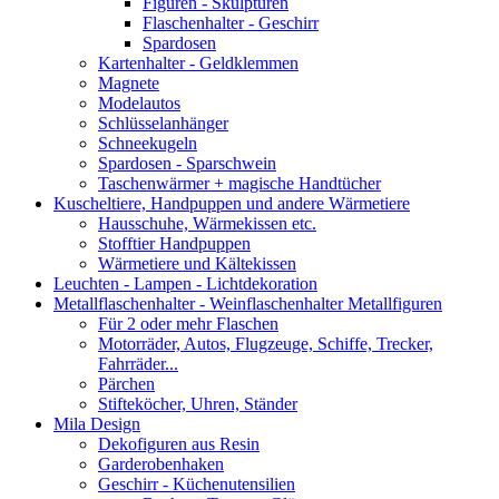
Figuren - Skulpturen
Flaschenhalter - Geschirr
Spardosen
Kartenhalter - Geldklemmen
Magnete
Modelautos
Schlüsselanhänger
Schneekugeln
Spardosen - Sparschwein
Taschenwärmer + magische Handtücher
Kuscheltiere, Handpuppen und andere Wärmetiere
Hausschuhe, Wärmekissen etc.
Stofftier Handpuppen
Wärmetiere und Kältekissen
Leuchten - Lampen - Lichtdekoration
Metallflaschenhalter - Weinflaschenhalter Metallfiguren
Für 2 oder mehr Flaschen
Motorräder, Autos, Flugzeuge, Schiffe, Trecker,
Fahrräder...
Pärchen
Stifteköcher, Uhren, Ständer
Mila Design
Dekofiguren aus Resin
Garderobenhaken
Geschirr - Küchenutensilien