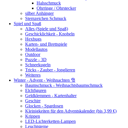
Halsschmuck
Ohrringe / Ohrstecker
silber Anhänger
Sternzeichen Schmuck
Spiel und Spaß
Alles (Spiele und Spaß)
Geschicklichkeit - Knobeln
Hexbugs
Karten- und Brettspiele
Modellautos
Outdoor
Puzzle - 3D
Schneekugeln
Tricks - Zauber - Jonglieren
Weiteres
Winter - Advent - Weihnachten 🎅
Baumschmuck - Weihnachtsbaumschmuck
Elchfiguren
Geldklemmen - Kartenhalter
Geschirr
Glocken - Spardosen
Kleinigkeiten für den Adventskalender (bis 3,99 €)
Krippen
LED-Lichterketten-Lampen
Leuchtsterne