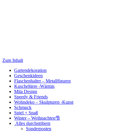
Zum Inhalt
Gartendekoration
Geschenkideen
Flaschenhalter – Metallfiguren
Kuscheltiere -Wärmis
Mila Design
Speedy & Friends
Wohndeko – Skulpturen -Kunst
Schmuck
Spiel + Spaß
Winter – Weihnachten🎅
Alles durchstöbern
Sonderposten