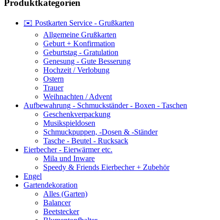
Produktkategorien
✉️ Postkarten Service - Grußkarten
Allgemeine Grußkarten
Geburt + Konfirmation
Geburtstag - Gratulation
Genesung - Gute Besserung
Hochzeit / Verlobung
Ostern
Trauer
Weihnachten / Advent
Aufbewahrung - Schmuckständer - Boxen - Taschen
Geschenkverpackung
Musikspieldosen
Schmuckpuppen, -Dosen & -Ständer
Tasche - Beutel - Rucksack
Eierbecher - Eierwärmer etc.
Mila und Inware
Speedy & Friends Eierbecher + Zubehör
Engel
Gartendekoration
Alles (Garten)
Balancer
Beetstecker