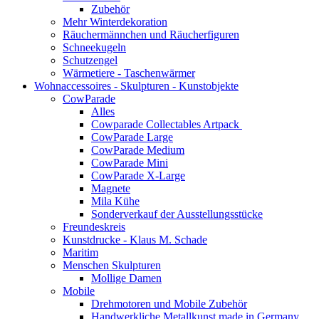
Zubehör
Mehr Winterdekoration
Räuchermännchen und Räucherfiguren
Schneekugeln
Schutzengel
Wärmetiere - Taschenwärmer
Wohnaccessoires - Skulpturen - Kunstobjekte
CowParade
Alles
Cowparade Collectables Artpack
CowParade Large
CowParade Medium
CowParade Mini
CowParade X-Large
Magnete
Mila Kühe
Sonderverkauf der Ausstellungsstücke
Freundeskreis
Kunstdrucke - Klaus M. Schade
Maritim
Menschen Skulpturen
Mollige Damen
Mobile
Drehmotoren und Mobile Zubehör
Handwerkliche Metallkunst made in Germany