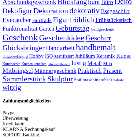
Deko
Blickfang
Abschiedsgeschenk
bunt
Büro
dekorativ
Dekoration
Dekofigur
Essgeschirr
fröhlich
Figur
Eyecatcher
Frühstückstisch
Fairtrade
Geburtstag
Funktionalität
Garten
Geldgeschenk
Geschenk
Geschenkidee
Geschirr
handbemalt
Glücksbringer
Handarbeit
Kunst
Jubiläum
Keramik
Hobby
ISO-zertifiziert
Hitzebeständig
lustig
Metall
Mila
Kunstwerke
Küchenutensilien
lebensmittelecht
Mitbringsel
Praktisch
Präsent
Männergeschenk
Sammlerstück
Skulptur
Spülmaschinenfest
Unikate
witzig
Zahlungsmöglichkeiten
Paypal
Überweisung
Kreditkarte
KLARNA Rechnungskauf
SOFORT Banking