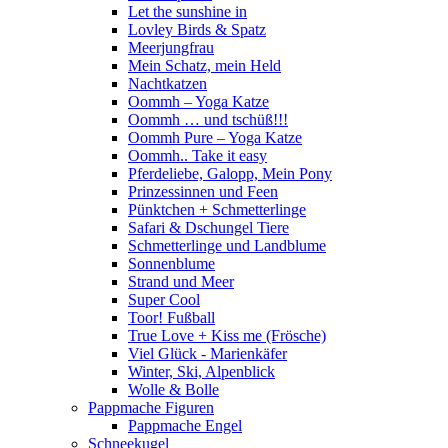
Let the sunshine in
Lovley Birds & Spatz
Meerjungfrau
Mein Schatz, mein Held
Nachtkatzen
Oommh – Yoga Katze
Oommh … und tschüß!!!
Oommh Pure – Yoga Katze
Oommh.. Take it easy
Pferdeliebe, Galopp, Mein Pony
Prinzessinnen und Feen
Pünktchen + Schmetterlinge
Safari & Dschungel Tiere
Schmetterlinge und Landblume
Sonnenblume
Strand und Meer
Super Cool
Toor! Fußball
True Love + Kiss me (Frösche)
Viel Glück - Marienkäfer
Winter, Ski, Alpenblick
Wolle & Bolle
Pappmache Figuren
Pappmache Engel
Schneekugel