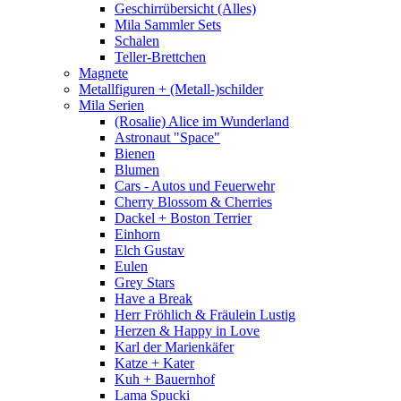
Geschirrübersicht (Alles)
Mila Sammler Sets
Schalen
Teller-Brettchen
Magnete
Metallfiguren + (Metall-)schilder
Mila Serien
(Rosalie) Alice im Wunderland
Astronaut "Space"
Bienen
Blumen
Cars - Autos und Feuerwehr
Cherry Blossom & Cherries
Dackel + Boston Terrier
Einhorn
Elch Gustav
Eulen
Grey Stars
Have a Break
Herr Fröhlich & Fräulein Lustig
Herzen & Happy in Love
Karl der Marienkäfer
Katze + Kater
Kuh + Bauernhof
Lama Spucki