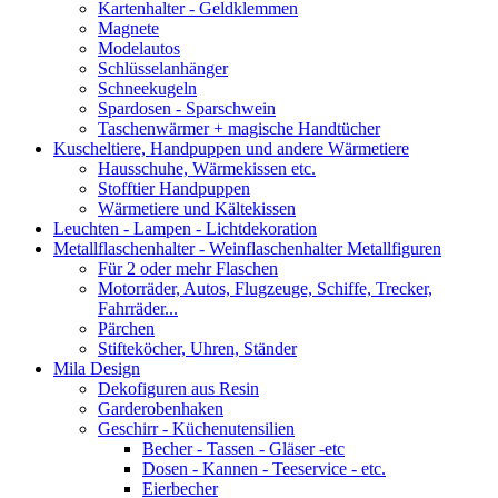
Kartenhalter - Geldklemmen
Magnete
Modelautos
Schlüsselanhänger
Schneekugeln
Spardosen - Sparschwein
Taschenwärmer + magische Handtücher
Kuscheltiere, Handpuppen und andere Wärmetiere
Hausschuhe, Wärmekissen etc.
Stofftier Handpuppen
Wärmetiere und Kältekissen
Leuchten - Lampen - Lichtdekoration
Metallflaschenhalter - Weinflaschenhalter Metallfiguren
Für 2 oder mehr Flaschen
Motorräder, Autos, Flugzeuge, Schiffe, Trecker,
Fahrräder...
Pärchen
Stifteköcher, Uhren, Ständer
Mila Design
Dekofiguren aus Resin
Garderobenhaken
Geschirr - Küchenutensilien
Becher - Tassen - Gläser -etc
Dosen - Kannen - Teeservice - etc.
Eierbecher