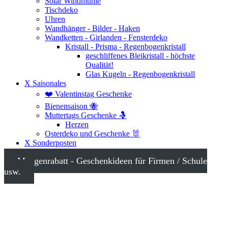
Solar Windmühle
Tischdeko
Uhren
Wandhänger - Bilder - Haken
Wandketten - Girlanden - Fensterdeko
Kristall - Prisma - Regenbogenkristall
geschliffenes Bleikristall - höchste
Qualität!
Glas Kugeln - Regenbogenkristall
X Saisonales
❤️ Valentinstag Geschenke
Bienensaison 🐝
Muttertags Geschenke 🤱
Herzen
Osterdeko und Geschenke 🐰
X Sonderposten
Mengenrabatt - Geschenkideen für Firmen / Schule
usw.