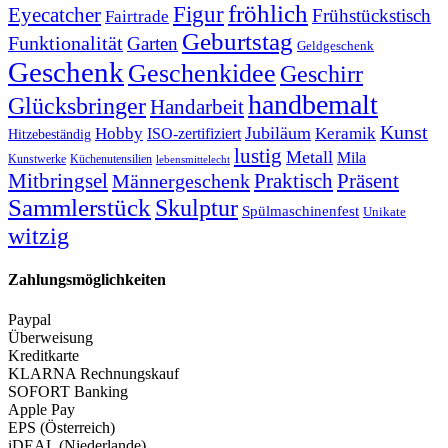
fröhlich
Figur
Eyecatcher
Frühstückstisch
Fairtrade
Geburtstag
Funktionalität
Garten
Geldgeschenk
Geschenk
Geschenkidee
Geschirr
handbemalt
Glücksbringer
Handarbeit
Kunst
Jubiläum
Keramik
Hobby
ISO-zertifiziert
Hitzebeständig
lustig
Metall
Mila
Kunstwerke
Küchenutensilien
lebensmittelecht
Mitbringsel
Praktisch
Präsent
Männergeschenk
Sammlerstück
Skulptur
Spülmaschinenfest
Unikate
witzig
Zahlungsmöglichkeiten
Paypal
Überweisung
Kreditkarte
KLARNA Rechnungskauf
SOFORT Banking
Apple Pay
EPS (Österreich)
iDEAL (Niederlande)