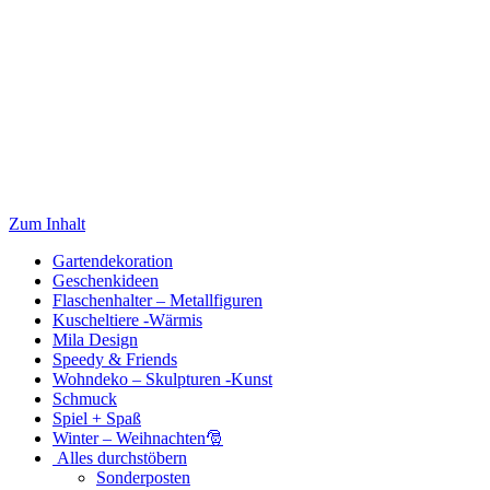
Zum Inhalt
Gartendekoration
Geschenkideen
Flaschenhalter – Metallfiguren
Kuscheltiere -Wärmis
Mila Design
Speedy & Friends
Wohndeko – Skulpturen -Kunst
Schmuck
Spiel + Spaß
Winter – Weihnachten🎅
Alles durchstöbern
Sonderposten