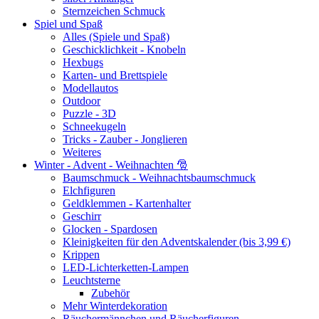
Sternzeichen Schmuck
Spiel und Spaß
Alles (Spiele und Spaß)
Geschicklichkeit - Knobeln
Hexbugs
Karten- und Brettspiele
Modellautos
Outdoor
Puzzle - 3D
Schneekugeln
Tricks - Zauber - Jonglieren
Weiteres
Winter - Advent - Weihnachten 🎅
Baumschmuck - Weihnachtsbaumschmuck
Elchfiguren
Geldklemmen - Kartenhalter
Geschirr
Glocken - Spardosen
Kleinigkeiten für den Adventskalender (bis 3,99 €)
Krippen
LED-Lichterketten-Lampen
Leuchtsterne
Zubehör
Mehr Winterdekoration
Räuchermännchen und Räucherfiguren