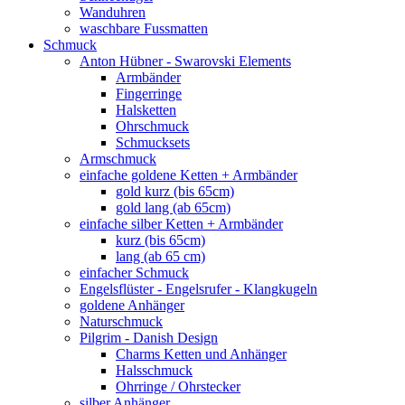
Wanduhren
waschbare Fussmatten
Schmuck
Anton Hübner - Swarovski Elements
Armbänder
Fingerringe
Halsketten
Ohrschmuck
Schmucksets
Armschmuck
einfache goldene Ketten + Armbänder
gold kurz (bis 65cm)
gold lang (ab 65cm)
einfache silber Ketten + Armbänder
kurz (bis 65cm)
lang (ab 65 cm)
einfacher Schmuck
Engelsflüster - Engelsrufer - Klangkugeln
goldene Anhänger
Naturschmuck
Pilgrim - Danish Design
Charms Ketten und Anhänger
Halsschmuck
Ohrringe / Ohrstecker
silber Anhänger