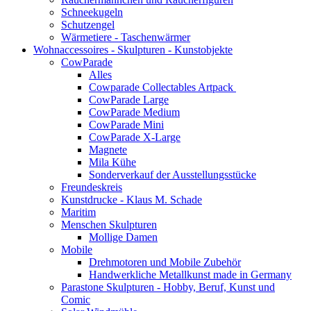
Schneekugeln
Schutzengel
Wärmetiere - Taschenwärmer
Wohnaccessoires - Skulpturen - Kunstobjekte
CowParade
Alles
Cowparade Collectables Artpack
CowParade Large
CowParade Medium
CowParade Mini
CowParade X-Large
Magnete
Mila Kühe
Sonderverkauf der Ausstellungsstücke
Freundeskreis
Kunstdrucke - Klaus M. Schade
Maritim
Menschen Skulpturen
Mollige Damen
Mobile
Drehmotoren und Mobile Zubehör
Handwerkliche Metallkunst made in Germany
Parastone Skulpturen - Hobby, Beruf, Kunst und
Comic