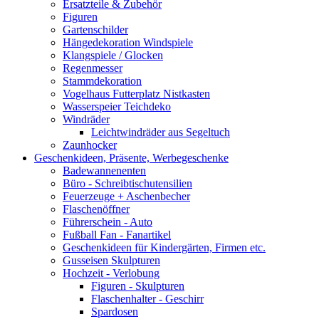
Ersatzteile & Zubehör
Figuren
Gartenschilder
Hängedekoration Windspiele
Klangspiele / Glocken
Regenmesser
Stammdekoration
Vogelhaus Futterplatz Nistkasten
Wasserspeier Teichdeko
Windräder
Leichtwindräder aus Segeltuch
Zaunhocker
Geschenkideen, Präsente, Werbegeschenke
Badewannenenten
Büro - Schreibtischutensilien
Feuerzeuge + Aschenbecher
Flaschenöffner
Führerschein - Auto
Fußball Fan - Fanartikel
Geschenkideen für Kindergärten, Firmen etc.
Gusseisen Skulpturen
Hochzeit - Verlobung
Figuren - Skulpturen
Flaschenhalter - Geschirr
Spardosen