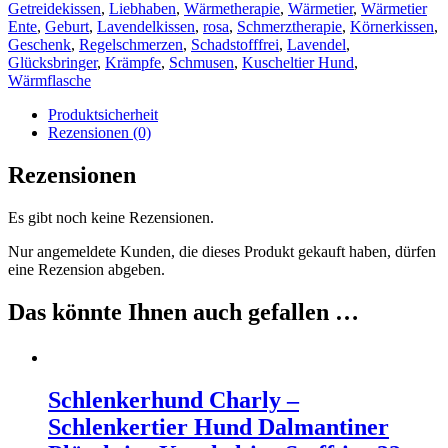
Getreidekissen
,
Liebhaben
,
Wärmetherapie
,
Wärmetier
,
Wärmetier
Ente
,
Geburt
,
Lavendelkissen
,
rosa
,
Schmerztherapie
,
Körnerkissen
,
Geschenk
,
Regelschmerzen
,
Schadstofffrei
,
Lavendel
,
Glücksbringer
,
Krämpfe
,
Schmusen
,
Kuscheltier Hund
,
Wärmflasche
Produktsicherheit
Rezensionen (0)
Rezensionen
Es gibt noch keine Rezensionen.
Nur angemeldete Kunden, die dieses Produkt gekauft haben, dürfen
eine Rezension abgeben.
Das könnte Ihnen auch gefallen …
Schlenkerhund Charly –
Schlenkertier Hund Dalmantiner