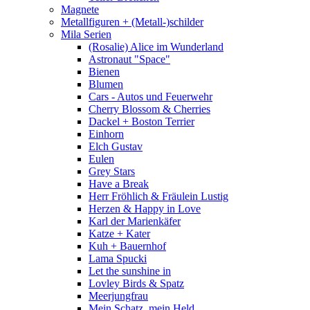
Magnete
Metallfiguren + (Metall-)schilder
Mila Serien
(Rosalie) Alice im Wunderland
Astronaut "Space"
Bienen
Blumen
Cars - Autos und Feuerwehr
Cherry Blossom & Cherries
Dackel + Boston Terrier
Einhorn
Elch Gustav
Eulen
Grey Stars
Have a Break
Herr Fröhlich & Fräulein Lustig
Herzen & Happy in Love
Karl der Marienkäfer
Katze + Kater
Kuh + Bauernhof
Lama Spucki
Let the sunshine in
Lovley Birds & Spatz
Meerjungfrau
Mein Schatz, mein Held