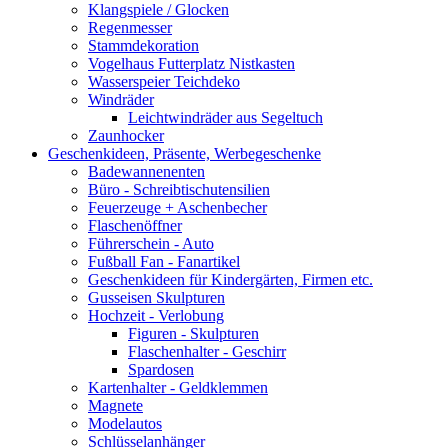
Klangspiele / Glocken
Regenmesser
Stammdekoration
Vogelhaus Futterplatz Nistkasten
Wasserspeier Teichdeko
Windräder
Leichtwindräder aus Segeltuch
Zaunhocker
Geschenkideen, Präsente, Werbegeschenke
Badewannenenten
Büro - Schreibtischutensilien
Feuerzeuge + Aschenbecher
Flaschenöffner
Führerschein - Auto
Fußball Fan - Fanartikel
Geschenkideen für Kindergärten, Firmen etc.
Gusseisen Skulpturen
Hochzeit - Verlobung
Figuren - Skulpturen
Flaschenhalter - Geschirr
Spardosen
Kartenhalter - Geldklemmen
Magnete
Modelautos
Schlüsselanhänger