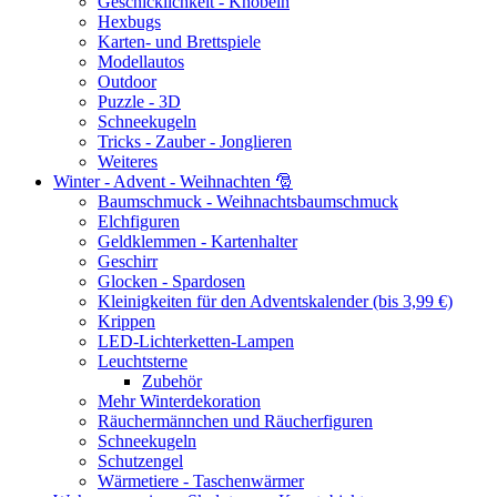
Geschicklichkeit - Knobeln
Hexbugs
Karten- und Brettspiele
Modellautos
Outdoor
Puzzle - 3D
Schneekugeln
Tricks - Zauber - Jonglieren
Weiteres
Winter - Advent - Weihnachten 🎅
Baumschmuck - Weihnachtsbaumschmuck
Elchfiguren
Geldklemmen - Kartenhalter
Geschirr
Glocken - Spardosen
Kleinigkeiten für den Adventskalender (bis 3,99 €)
Krippen
LED-Lichterketten-Lampen
Leuchtsterne
Zubehör
Mehr Winterdekoration
Räuchermännchen und Räucherfiguren
Schneekugeln
Schutzengel
Wärmetiere - Taschenwärmer