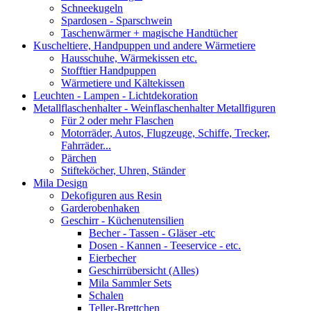
Schneekugeln
Spardosen - Sparschwein
Taschenwärmer + magische Handtücher
Kuscheltiere, Handpuppen und andere Wärmetiere
Hausschuhe, Wärmekissen etc.
Stofftier Handpuppen
Wärmetiere und Kältekissen
Leuchten - Lampen - Lichtdekoration
Metallflaschenhalter - Weinflaschenhalter Metallfiguren
Für 2 oder mehr Flaschen
Motorräder, Autos, Flugzeuge, Schiffe, Trecker,
Fahrräder...
Pärchen
Stifteköcher, Uhren, Ständer
Mila Design
Dekofiguren aus Resin
Garderobenhaken
Geschirr - Küchenutensilien
Becher - Tassen - Gläser -etc
Dosen - Kannen - Teeservice - etc.
Eierbecher
Geschirrübersicht (Alles)
Mila Sammler Sets
Schalen
Teller-Brettchen