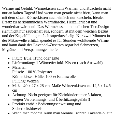
Wärme mit Gefühl. Wärmekissen zum Wärmen und Kuscheln nicht
nur an kalten Tagen! Und wenn man gerade nicht friert, kann man
mit dem süßen Körnerkissen auch einfach nur kuscheln. Idealer
Ersatz zu herkömmlichen Wärmflasche. Herzallerliebst und
wunderbar wärmend: Das Wärmekissen im niedlichen Tier-Design
sieht nicht nur zauberhaft aus, sondern ist mit dem weichen Bezug
und der Kugelfüllung einfach superkuschelig. Nur zwei Minuten in
der Mikrowelle erhitzt, spendet es für Stunden wohltuende Wärme
und kann dank des Lavendel-Zusatzes sogar bei Schmerzen,
Migräne und Verspannungen helfen.
Figur: Eule, Hund oder Ente
Lieferumfang: 1 Wärmetier inkl. Kissen (nach Auswahl)
Material:
Plüsch: 100 % Polyester
Körnerkissen Hülle: 100 % Baumwolle
Füllung: Weizen
Maße: 40 x 27 x 28 cm, Maße Weinzenkissen ca. 12,5 x 14,5
cm
Achtung. Nicht geeignet für Kleinkinder unter 3 Jahren,
wegen Verbrennungs- und Überhitzungsgefahr!!
Produkt enthält Bedienungsanweisung und
Sicherheitshinweis
Wenn man möchte, kann man wenige Tropfen Lavendelöl auf