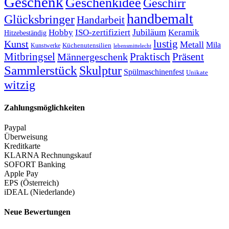
Geschenk
Geschenkidee
Geschirr
handbemalt
Glücksbringer
Handarbeit
Jubiläum
Hobby
ISO-zertifiziert
Keramik
Hitzebeständig
lustig
Kunst
Metall
Mila
Kunstwerke
Küchenutensilien
lebensmittelecht
Mitbringsel
Praktisch
Präsent
Männergeschenk
Sammlerstück
Skulptur
Spülmaschinenfest
Unikate
witzig
Zahlungsmöglichkeiten
Paypal
Überweisung
Kreditkarte
KLARNA Rechnungskauf
SOFORT Banking
Apple Pay
EPS (Österreich)
iDEAL (Niederlande)
Neue Bewertungen