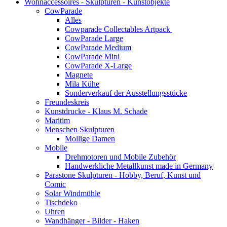
Wohnaccessoires - Skulpturen - Kunstobjekte
CowParade
Alles
Cowparade Collectables Artpack
CowParade Large
CowParade Medium
CowParade Mini
CowParade X-Large
Magnete
Mila Kühe
Sonderverkauf der Ausstellungsstücke
Freundeskreis
Kunstdrucke - Klaus M. Schade
Maritim
Menschen Skulpturen
Mollige Damen
Mobile
Drehmotoren und Mobile Zubehör
Handwerkliche Metallkunst made in Germany
Parastone Skulpturen - Hobby, Beruf, Kunst und
Comic
Solar Windmühle
Tischdeko
Uhren
Wandhänger - Bilder - Haken