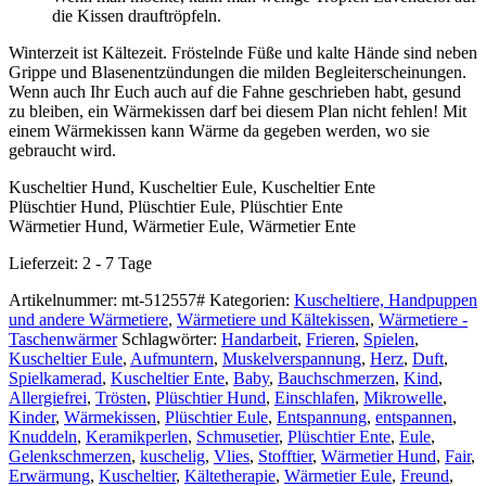
die Kissen drauftröpfeln.
Winterzeit ist Kältezeit. Fröstelnde Füße und kalte Hände sind neben
Grippe und Blasenentzündungen die milden Begleiterscheinungen.
Wenn auch Ihr Euch auch auf die Fahne geschrieben habt, gesund
zu bleiben, ein Wärmekissen darf bei diesem Plan nicht fehlen! Mit
einem Wärmekissen kann Wärme da gegeben werden, wo sie
gebraucht wird.
Kuscheltier Hund, Kuscheltier Eule, Kuscheltier Ente
Plüschtier Hund, Plüschtier Eule, Plüschtier Ente
Wärmetier Hund, Wärmetier Eule, Wärmetier Ente
Lieferzeit:
2 - 7 Tage
Artikelnummer:
mt-512557#
Kategorien:
Kuscheltiere, Handpuppen
und andere Wärmetiere
,
Wärmetiere und Kältekissen
,
Wärmetiere -
Taschenwärmer
Schlagwörter:
Handarbeit
,
Frieren
,
Spielen
,
Kuscheltier Eule
,
Aufmuntern
,
Muskelverspannung
,
Herz
,
Duft
,
Spielkamerad
,
Kuscheltier Ente
,
Baby
,
Bauchschmerzen
,
Kind
,
Allergiefrei
,
Trösten
,
Plüschtier Hund
,
Einschlafen
,
Mikrowelle
,
Kinder
,
Wärmekissen
,
Plüschtier Eule
,
Entspannung
,
entspannen
,
Knuddeln
,
Keramikperlen
,
Schmusetier
,
Plüschtier Ente
,
Eule
,
Gelenkschmerzen
,
kuschelig
,
Vlies
,
Stofftier
,
Wärmetier Hund
,
Fair
,
Erwärmung
,
Kuscheltier
,
Kältetherapie
,
Wärmetier Eule
,
Freund
,