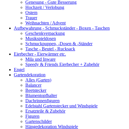
Genesung - Gute Besserung
Hochzeit / Verlobung
Ostern
Trauer
Weihnachten / Advent
Aufbewahrung - Schmuckständer - Boxen - Taschen
Geschenkverpackung
Musikspieldosen
Schmuckpuppen, -Dosen & -Ständer
Tasche - Beutel - Rucksack
Eierbecher - Eierwärmer etc.
Mila und Inware
Speedy & Friends Eierbecher + Zubehör
Engel
Gartendekoration
Alles (Garten)
Balancer
Beetstecker
Blumentopfhalter
Dachrinnenfiguren
Edelstahl Gartenstecker und Windspiele
Ersatzteile & Zubehör
Figuren
Gartenschilder
Hängedekoration Windspiele