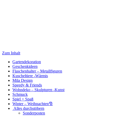
Zum Inhalt
Gartendekoration
Geschenkideen
Flaschenhalter – Metallfiguren
Kuscheltiere -Wärmis
Mila Design
Speedy & Friends
Wohndeko – Skulpturen -Kunst
Schmuck
Spiel + Spaß
Winter – Weihnachten🎅
Alles durchstöbern
Sonderposten