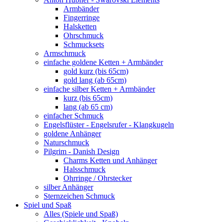
Armbänder
Fingerringe
Halsketten
Ohrschmuck
Schmucksets
Armschmuck
einfache goldene Ketten + Armbänder
gold kurz (bis 65cm)
gold lang (ab 65cm)
einfache silber Ketten + Armbänder
kurz (bis 65cm)
lang (ab 65 cm)
einfacher Schmuck
Engelsflüster - Engelsrufer - Klangkugeln
goldene Anhänger
Naturschmuck
Pilgrim - Danish Design
Charms Ketten und Anhänger
Halsschmuck
Ohrringe / Ohrstecker
silber Anhänger
Sternzeichen Schmuck
Spiel und Spaß
Alles (Spiele und Spaß)