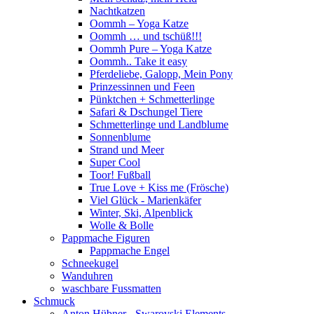
Nachtkatzen
Oommh – Yoga Katze
Oommh … und tschüß!!!
Oommh Pure – Yoga Katze
Oommh.. Take it easy
Pferdeliebe, Galopp, Mein Pony
Prinzessinnen und Feen
Pünktchen + Schmetterlinge
Safari & Dschungel Tiere
Schmetterlinge und Landblume
Sonnenblume
Strand und Meer
Super Cool
Toor! Fußball
True Love + Kiss me (Frösche)
Viel Glück - Marienkäfer
Winter, Ski, Alpenblick
Wolle & Bolle
Pappmache Figuren
Pappmache Engel
Schneekugel
Wanduhren
waschbare Fussmatten
Schmuck
Anton Hübner - Swarovski Elements