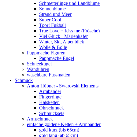
Schmetterlinge und Landblume
Sonnenblume
Strand und Meer
Super Cool
Toor! Fußball
True Love + Kiss me (Frösche)
Viel Glück - Marienkäfer
Winter, Ski, Alpenblick
Wolle & Bolle
Pappmache Figuren
Pappmache Engel
Schneekugel
Wanduhren
waschbare Fussmatten
Schmuck
Anton Hübner - Swarovski Elements
Armbänder
Fingerringe
Halsketten
Ohrschmuck
Schmucksets
Armschmuck
einfache goldene Ketten + Armbänder
gold kurz (bis 65cm)
gold lang (ab 65cm)