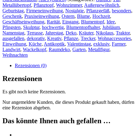
Metallübertopf
,
Pflanztopf
,
Wohnzimmer
,
Außergewöhnlich
,
Geburtstag
,
Firmeneinweihung
,
Nostalgie
,
Pflanzgefäß
,
besonders
,
Geschenk
,
Praxiseinweihung
,
Ostern
,
Blume
,
Hochzeit
,
Geschäftseinweihung
,
Rarität
,
Eingang
,
Blumentopf
,
Idee
,
Pfingsten
,
Skulptur
,
hochwertig
,
Blumentopfhalter
,
Jubiläum
,
Namenstag
,
Terrasse
,
Jahrestag
,
Deko
,
Kräuter
,
Nikolaus
,
Traktor
,
ausgefallen
,
dekorativ
,
Kreativ
,
Pflanze
,
Trecker
,
Wohnaccessories
,
Einweihung
,
Küche
,
Antikoptik
,
Valentinstag
,
exklusiv
,
Farmer
,
Landwirt
,
Wackelkopf
,
Raumdeko
,
Garten
,
Metallfigur
,
Weihnachten
Rezensionen (0)
Rezensionen
Es gibt noch keine Rezensionen.
Nur angemeldete Kunden, die dieses Produkt gekauft haben, dürfen
eine Rezension abgeben.
Das könnte Ihnen auch gefallen …