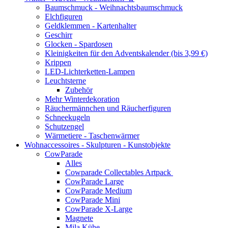
Baumschmuck - Weihnachtsbaumschmuck
Elchfiguren
Geldklemmen - Kartenhalter
Geschirr
Glocken - Spardosen
Kleinigkeiten für den Adventskalender (bis 3,99 €)
Krippen
LED-Lichterketten-Lampen
Leuchtsterne
Zubehör
Mehr Winterdekoration
Räuchermännchen und Räucherfiguren
Schneekugeln
Schutzengel
Wärmetiere - Taschenwärmer
Wohnaccessoires - Skulpturen - Kunstobjekte
CowParade
Alles
Cowparade Collectables Artpack
CowParade Large
CowParade Medium
CowParade Mini
CowParade X-Large
Magnete
Mila Kühe