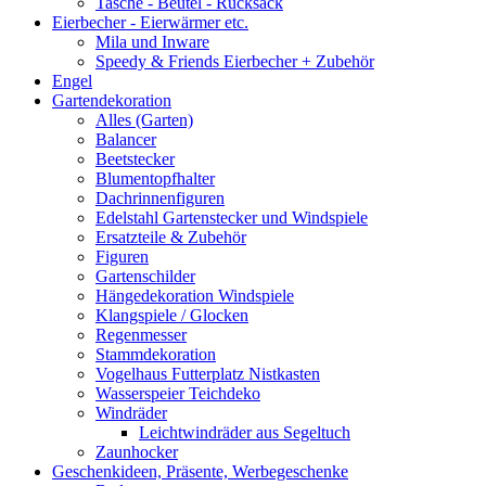
Tasche - Beutel - Rucksack
Eierbecher - Eierwärmer etc.
Mila und Inware
Speedy & Friends Eierbecher + Zubehör
Engel
Gartendekoration
Alles (Garten)
Balancer
Beetstecker
Blumentopfhalter
Dachrinnenfiguren
Edelstahl Gartenstecker und Windspiele
Ersatzteile & Zubehör
Figuren
Gartenschilder
Hängedekoration Windspiele
Klangspiele / Glocken
Regenmesser
Stammdekoration
Vogelhaus Futterplatz Nistkasten
Wasserspeier Teichdeko
Windräder
Leichtwindräder aus Segeltuch
Zaunhocker
Geschenkideen, Präsente, Werbegeschenke