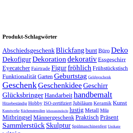
Produkt-Schlagwörter
Deko
Blickfang
Abschiedsgeschenk
bunt
Büro
dekorativ
Dekoration
Dekofigur
Essgeschirr
fröhlich
Figur
Eyecatcher
Frühstückstisch
Fairtrade
Geburtstag
Funktionalität
Garten
Geldgeschenk
Geschenk
Geschenkidee
Geschirr
handbemalt
Glücksbringer
Handarbeit
Kunst
Jubiläum
Keramik
Hobby
ISO-zertifiziert
Hitzebeständig
lustig
Metall
Mila
Kunstwerke
Küchenutensilien
lebensmittelecht
Mitbringsel
Praktisch
Präsent
Männergeschenk
Sammlerstück
Skulptur
Spülmaschinenfest
Unikate