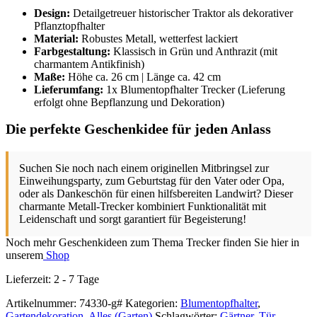
Design:
Detailgetreuer historischer Traktor als dekorativer
Pflanztopfhalter
Material:
Robustes Metall, wetterfest lackiert
Farbgestaltung:
Klassisch in Grün und Anthrazit (mit
charmantem Antikfinish)
Maße:
Höhe ca. 26 cm | Länge ca. 42 cm
Lieferumfang:
1x Blumentopfhalter Trecker (Lieferung
erfolgt ohne Bepflanzung und Dekoration)
Die perfekte Geschenkidee für jeden Anlass
Suchen Sie noch nach einem originellen Mitbringsel zur
Einweihungsparty, zum Geburtstag für den Vater oder Opa,
oder als Dankeschön für einen hilfsbereiten Landwirt? Dieser
charmante Metall-Trecker kombiniert Funktionalität mit
Leidenschaft und sorgt garantiert für Begeisterung!
Noch mehr Geschenkideen zum Thema Trecker finden Sie hier in
unserem
Shop
Lieferzeit:
2 - 7 Tage
Artikelnummer:
74330-g#
Kategorien:
Blumentopfhalter
,
Gartendekoration
,
Alles (Garten)
Schlagwörter:
Gärtner
,
Tür
,