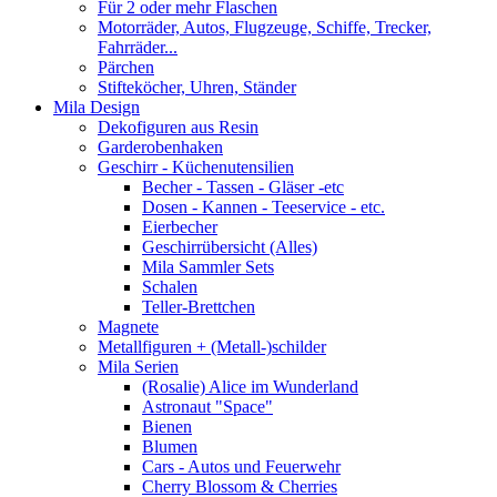
Für 2 oder mehr Flaschen
Motorräder, Autos, Flugzeuge, Schiffe, Trecker,
Fahrräder...
Pärchen
Stifteköcher, Uhren, Ständer
Mila Design
Dekofiguren aus Resin
Garderobenhaken
Geschirr - Küchenutensilien
Becher - Tassen - Gläser -etc
Dosen - Kannen - Teeservice - etc.
Eierbecher
Geschirrübersicht (Alles)
Mila Sammler Sets
Schalen
Teller-Brettchen
Magnete
Metallfiguren + (Metall-)schilder
Mila Serien
(Rosalie) Alice im Wunderland
Astronaut "Space"
Bienen
Blumen
Cars - Autos und Feuerwehr
Cherry Blossom & Cherries