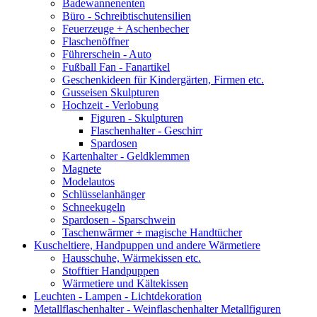
Badewannenenten
Büro - Schreibtischutensilien
Feuerzeuge + Aschenbecher
Flaschenöffner
Führerschein - Auto
Fußball Fan - Fanartikel
Geschenkideen für Kindergärten, Firmen etc.
Gusseisen Skulpturen
Hochzeit - Verlobung
Figuren - Skulpturen
Flaschenhalter - Geschirr
Spardosen
Kartenhalter - Geldklemmen
Magnete
Modelautos
Schlüsselanhänger
Schneekugeln
Spardosen - Sparschwein
Taschenwärmer + magische Handtücher
Kuscheltiere, Handpuppen und andere Wärmetiere
Hausschuhe, Wärmekissen etc.
Stofftier Handpuppen
Wärmetiere und Kältekissen
Leuchten - Lampen - Lichtdekoration
Metallflaschenhalter - Weinflaschenhalter Metallfiguren