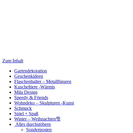
Zum Inhalt
Gartendekoration
Geschenkideen
Flaschenhalter – Metallfiguren
Kuscheltiere -Wärmis
Mila Design
Speedy & Friends
Wohndeko – Skulpturen -Kunst
Schmuck
Spiel + Spaß
Winter – Weihnachten🎅
Alles durchstöbern
Sonderposten