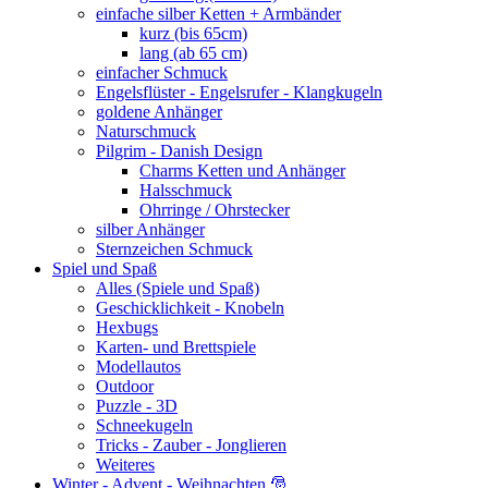
einfache silber Ketten + Armbänder
kurz (bis 65cm)
lang (ab 65 cm)
einfacher Schmuck
Engelsflüster - Engelsrufer - Klangkugeln
goldene Anhänger
Naturschmuck
Pilgrim - Danish Design
Charms Ketten und Anhänger
Halsschmuck
Ohrringe / Ohrstecker
silber Anhänger
Sternzeichen Schmuck
Spiel und Spaß
Alles (Spiele und Spaß)
Geschicklichkeit - Knobeln
Hexbugs
Karten- und Brettspiele
Modellautos
Outdoor
Puzzle - 3D
Schneekugeln
Tricks - Zauber - Jonglieren
Weiteres
Winter - Advent - Weihnachten 🎅